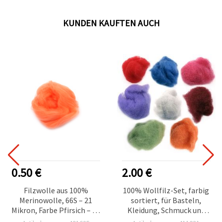
KUNDEN KAUFTEN AUCH
0.50 €
2.00 €
Filzwolle aus 100%
100% Wollfilz-Set, farbig
Merinowolle, 66S – 21
sortiert, für Basteln,
Mikron, Farbe Pfirsich – 4–
Kleidung, Schmuck und
5 g
Accessoires – 50 g