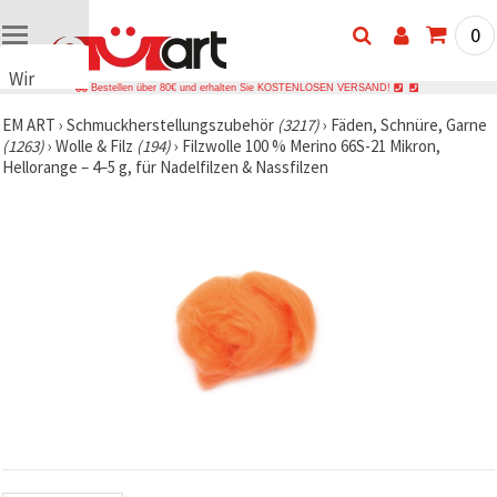
0
Wir
Bestellen über 80€ und erhalten Sie KOSTENLOSEN VERSAND!
verwenden
EM ART
›
Schmuckherstellungszubehör
(3217)
›
Fäden, Schnüre, Garne
Cookies
(1263)
›
Wolle & Filz
(194)
›
Filzwolle 100 % Merino 66S-21 Mikron,
🍪 Wir
Hellorange – 4–5 g, für Nadelfilzen & Nassfilzen
verwenden
Cookies
und
ähnliche
Technologien,
um das
ordnungsgemäße
Funktionieren
der Website
sicherzustellen,
Ihr
Nutzungserlebnis
zu
verbessern
und, mit
Ihrer
Einwilligung,
den
Datenverkehr