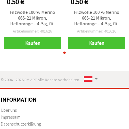
0.50 €
0.50 €
Filzwolle 100 % Merino
Filzwolle 100 % Merino
66S-21 Mikron,
66S-21 Mikron,
Hellorange – 4–5 g, für
Hellorange – 4–5 g, für
Nadelfilzen & Nassfilzen
Nadelfilzen & Nassfilzen
Artikelnummer: 401626
Artikelnummer: 401626
Kaufen
Kaufen
© 2004 - 2026 EM ART Alle Rechte vorbehalten..
INFORMATION
Über uns
Impressum
Datenschutzerklärung