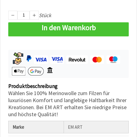
können Sie
jederzeit
ändern
Stück
oder
widerrufen.
In den Warenkorb
Impressum
Datenschutzerklärung
Cookie-
Richtlinie
Alle
akzeptieren
Cookie-
Einstellungen
Produktbeschreibung
Wählen Sie 100% Merinowolle zum Filzen für
luxuriösen Komfort und langlebige Haltbarkeit Ihrer
Kreationen. Bei EM ART erhalten Sie niedrige Preise
und höchste Qualität!
Marke
EM ART