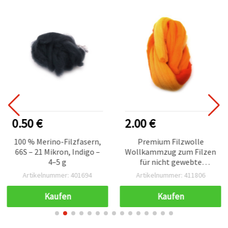
0.50 €
2.00 €
100 % Merino-Filzfasern,
Premium Filzwolle
66S – 21 Mikron, Indigo –
Wollkammzug zum Filzen
4–5 g
für nicht gewebte
Textilien, Gelbtöne – 50 g
Artikelnummer: 401694
Artikelnummer: 411806
Kaufen
Kaufen