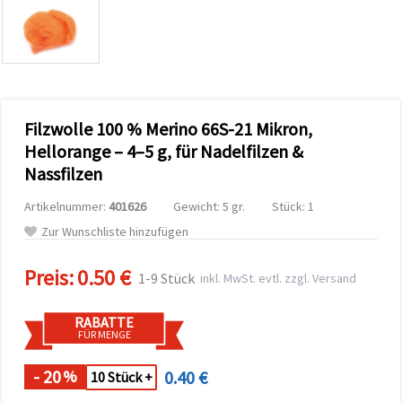
zu
analysieren
sowie
relevantere
Inhalte und
Werbung
anzuzeigen,
auch mit
Filzwolle 100 % Merino 66S-21 Mikron,
Unterstützung
unserer
Hellorange – 4–5 g, für Nadelfilzen &
Partner für
Nassfilzen
Analyse
und
Marketing.
Artikelnummer:
401626
Gewicht: 5 gr.
Stück: 1
Sie können
Zur Wunschliste hinzufügen
alle
Cookies
akzeptieren,
Preis:
0.50 €
1-9 Stück
inkl. MwSt. evtl. zzgl. Versand
ablehnen
oder Ihre
Auswahl in
RABATTE
den
FÜR MENGE
Einstellungen
individuell
festlegen.
- 20
0.40 €
%
10 Stück +
Ihre
Einwilligung