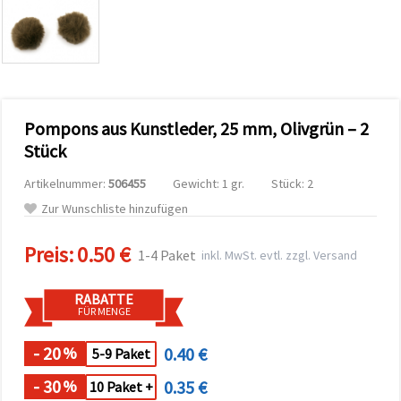
zu
analysieren
sowie
relevantere
Inhalte und
Werbung
anzuzeigen,
auch mit
Pompons aus Kunstleder, 25 mm, Olivgrün – 2
Unterstützung
unserer
Stück
Partner für
Analyse
Artikelnummer:
506455
Gewicht: 1 gr.
Stück: 2
und
Marketing.
Zur Wunschliste hinzufügen
Sie können
alle
Preis:
0.50 €
Cookies
1-4 Paket
inkl. MwSt. evtl. zzgl. Versand
akzeptieren,
ablehnen
oder Ihre
RABATTE
Auswahl in
FÜR MENGE
den
Einstellungen
individuell
- 20
0.40 €
%
5-9 Paket
festlegen.
Ihre
- 30
0.35 €
%
10 Paket +
Einwilligung