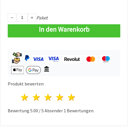
können Sie
jederzeit
ändern
oder
Paket
widerrufen.
Impressum
In den Warenkorb
Datenschutzerklärung
Cookie-
Richtlinie
Alle
akzeptieren
Cookie-
Einstellungen
Produkt bewerten:
1 Stern
2 Sterne
3 Sterne
4 Sterne
5 Sterne
Bewertung
5.00
/
5
Absender
1
Bewertungen.