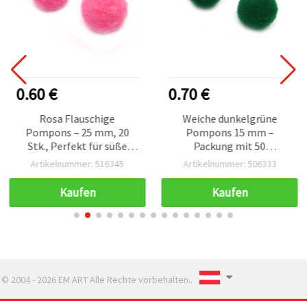
0.60 €
0.70 €
Rosa Flauschige
Weiche dunkelgrüne
Pompons – 25 mm, 20
Pompons 15 mm –
Stk., Perfekt für süße
Packung mit 50
Bastelarbeiten, DIY-
flauschigen Bommeln,
Artikelnummer: 516345
Artikelnummer: 506333
Projekte & kreative Deko
ideal für Basteln, DIY und
Dekorationen
Kaufen
Kaufen
© 2004 - 2026 EM ART Alle Rechte vorbehalten..