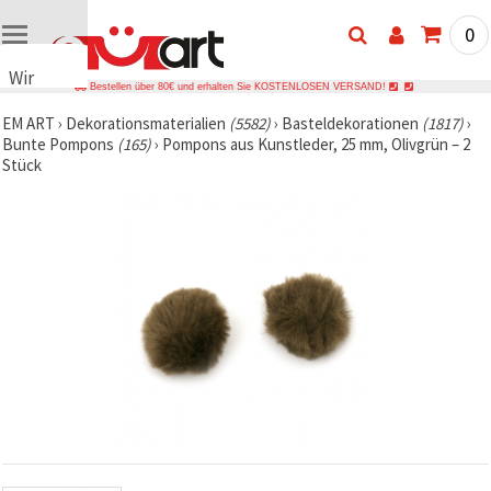
0
Wir
Bestellen über 80€ und erhalten Sie KOSTENLOSEN VERSAND!
verwenden
EM ART
›
Dekorationsmaterialien
(5582)
›
Basteldekorationen
(1817)
›
Cookies
Bunte Pompons
(165)
›
Pompons aus Kunstleder, 25 mm, Olivgrün – 2
🍪 Wir
Stück
verwenden
Cookies
und
ähnliche
Technologien,
um das
ordnungsgemäße
Funktionieren
der Website
sicherzustellen,
Ihr
Nutzungserlebnis
zu
verbessern
und, mit
Ihrer
Einwilligung,
den
Datenverkehr