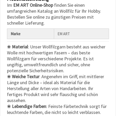
können Sie
Im
EM ART Online-Shop
finden Sie einen
jederzeit
ändern
umfangreichen Katalog an Wollfilz für Ihr Hobby.
oder
Bestellen Sie online zu günstigen Preisen mit
widerrufen.
schneller Lieferung.
Impressum
Datenschutzerklärung
Cookie-
Marke
EM ART
Richtlinie
❀
Material
: Unser Wollfilzgarn besteht aus weicher
Alle
Wolle mit hochwertigen Fasern – das beste
akzeptieren
Wollfilzgarn für verschiedene Projekte. Es ist
ungiftig, umweltfreundlich und sicher, ohne
Cookie-
Einstellungen
potenzielle Sicherheitsrisiken.
❀
Weiche Textur
: Angenehm im Griff, mit mittlerer
Länge und Dicke – ideal als Material für die
Herstellung aller Arten von Handarbeiten. Ihr
fertiges Produkt wird sehr flauschig und schön
aussehen.
❀
Lebendige Farben
: Feinste Färbetechnik sorgt für
leuchtende Farben, die nicht so leicht verblassen.