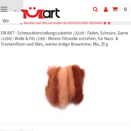
0
Wir
Bestellen über 80€ und erhalten Sie KOSTENLOSEN VERSAND!
verwenden
EM ART
›
Schmuckherstellungszubehör
(3219)
›
Fäden, Schnüre, Garne
Cookies
(1264)
›
Wolle & Filz
(194)
›
Merino-Filzwolle extrafein, für Nass- &
🍪 Wir
Trockenfilzen und Vlies, warme erdige Brauntöne, Mix, 25 g
verwenden
Cookies
und
ähnliche
Technologien,
um das
ordnungsgemäße
Funktionieren
der Website
sicherzustellen,
Ihr
Nutzungserlebnis
zu
verbessern
und, mit
Ihrer
Einwilligung,
den
Datenverkehr