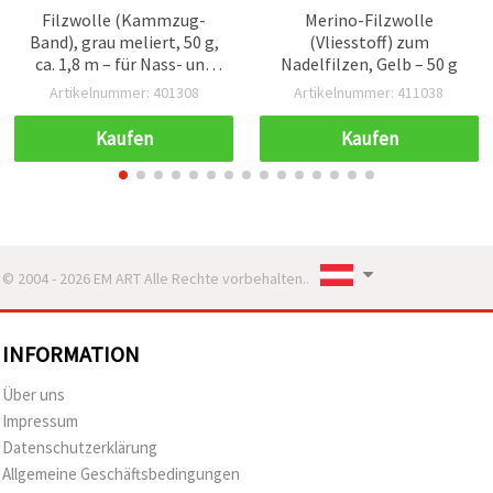
Filzwolle (Kammzug-
Merino-Filzwolle
Band), grau meliert, 50 g,
(Vliesstoff) zum
ca. 1,8 m – für Nass- und
Nadelfilzen, Gelb – 50 g
Trockenfilzen,
Artikelnummer: 401308
Artikelnummer: 411038
Nadelfilzen und
Dekorationen
Kaufen
Kaufen
© 2004 - 2026 EM ART Alle Rechte vorbehalten..
INFORMATION
Über uns
Impressum
Datenschutzerklärung
Allgemeine Geschäftsbedingungen