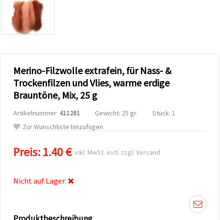
zu
analysieren
sowie
relevantere
Inhalte und
Werbung
anzuzeigen,
auch mit
Merino-Filzwolle extrafein, für Nass- &
Unterstützung
unserer
Trockenfilzen und Vlies, warme erdige
Partner für
Brauntöne, Mix, 25 g
Analyse
und
Marketing.
Artikelnummer:
411281
Gewicht: 25 gr.
Stück: 1
Sie können
Zur Wunschliste hinzufügen
alle
Cookies
akzeptieren,
Preis:
1.40 €
inkl. MwSt. evtl. zzgl. Versand
ablehnen
oder Ihre
Auswahl in
den
Nicht auf Lager:
Einstellungen
individuell
festlegen.
Ihre
Einwilligung
Produktbeschreibung