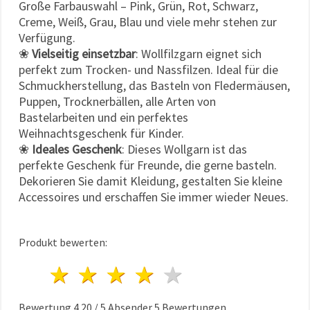
Große Farbauswahl – Pink, Grün, Rot, Schwarz,
Creme, Weiß, Grau, Blau und viele mehr stehen zur
Verfügung.
❀
Vielseitig einsetzbar
: Wollfilzgarn eignet sich
perfekt zum Trocken- und Nassfilzen. Ideal für die
Schmuckherstellung, das Basteln von Fledermäusen,
Puppen, Trocknerbällen, alle Arten von
Bastelarbeiten und ein perfektes
Weihnachtsgeschenk für Kinder.
❀
Ideales Geschenk
: Dieses Wollgarn ist das
perfekte Geschenk für Freunde, die gerne basteln.
Dekorieren Sie damit Kleidung, gestalten Sie kleine
Accessoires und erschaffen Sie immer wieder Neues.
Produkt bewerten:
1 Stern
2 Sterne
3 Sterne
4 Sterne
5 Sterne
Bewertung
4.20
/
5
Absender
5
Bewertungen.