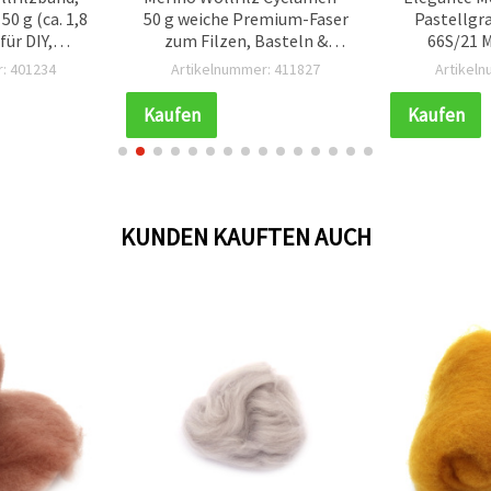
0 g (ca. 1,8
50 g weiche Premium-Faser
Pastellgra
für DIY,
zum Filzen, Basteln &
66S/21 M
Kleidung &
kreative Textilprojekte
perfekt zum
: 401234
Artikelnummer: 411827
Artikel
jekte
Nadelfilz
Kaufen
Kaufen
KUNDEN KAUFTEN AUCH