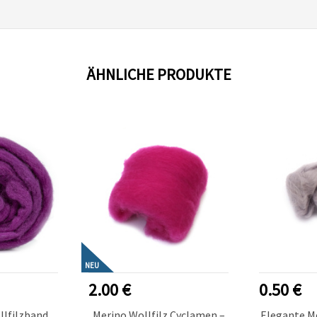
ÄHNLICHE PRODUKTE
NEU
2.00 €
0.50 €
llfilzband,
Merino Wollfilz Cyclamen –
Elegante Me