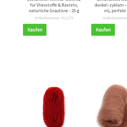
für Vliesstoffe & Basteln,
dunkel-zyklam – 5
ohne
natürliche Grautöne - 25 g
m), perfekt 
en &
handgemachte 
814
Artikelnummer: 411279
Artikelnummer
ne – 50
Bastelpro
Kaufen
Kaufen