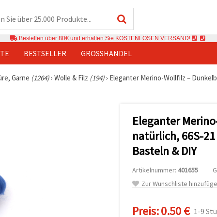
Bestellen über 80€ und erhalten Sie KOSTENLOSEN VERSAND!
TE
BESTSELLER
GROSSHANDEL
üre, Garne
(1264)
›
Wolle & Filz
(194)
›
Eleganter Merino-Wollfilz – Dunkelb
Eleganter Merino-
natürlich, 66S-21
Basteln & DIY
Artikelnummer:
401655
G
Zur Wunschliste hinzufüg
Preis:
0.50 €
1-9 St