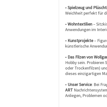
•
Spielzeug und Plüscht
Weichheit perfekt für d
•
Wohntextilien
– Sitzk
Anwendungen im Interi
•
Kunstprojekte
– Figur
künstlerische Anwendu
•
Das Filzen von Wollga
Hobby sein. Probieren S
oder Trockenfilzen) und
dieses einzigartigen Ma
•
Unser Service
: Bei Fr
ART
Nachrichtensystem 
Anliegen, Problemen od