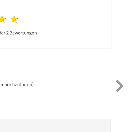
n
terne
3 Sterne
4 Sterne
5 Sterne
der
2
Bewertungen.
er hochzuladen).