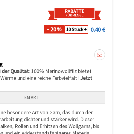
RABATTE
FÜR MENGE
- 20
0.40 €
%
10 Stück +
g
 der Qualität
: 100% Merinowollfilz bietet
 Wärme und eine reiche Farbvielfalt!
Jetzt
EM ART
eine besondere Art von Garn, das durch den
rarbeitung dichter und stärker wird. Dieser
lken, Rollen und Erhitzen des Wollgarns, bis
en und ein widerstandsfähigeres Material