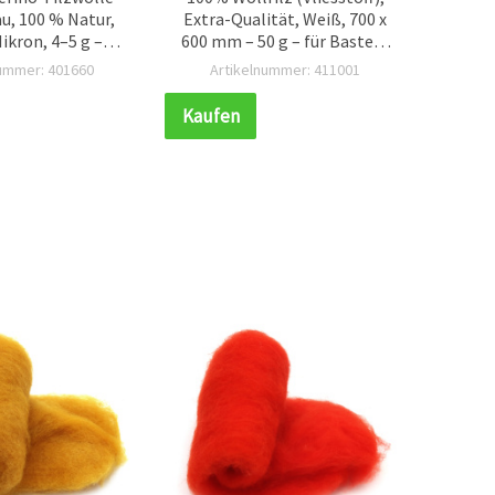
u, 100 % Natur,
Extra-Qualität, Weiß, 700 x
Vlies
ikron, 4–5 g –
600 mm – 50 g – für Basteln
Extr
 Filzen (Nass- &
& DIY
We
nummer: 401660
Artikelnummer: 411001
Ar
en) und Basteln
Kaufen
Kauf