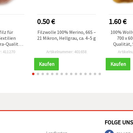
0.50 €
1.60 €
ilz für
Filzwolle 100% Merino, 66S –
100% Wollv
xtilien
21 Mikron, Hellgrau, ca. 4–5 g
700 x 6
tra-Qualität,
Qualität,
 600 mm – 50
: 411270
Artikelnummer: 401658
Artikel
Kaufen
Kaufen
FOLGE UNS