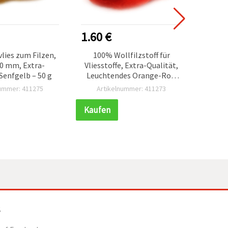
1.60 €
1.95
lies zum Filzen,
100% Wollfilzstoff für
Filz
00 mm, Extra-
Vliesstoffe, Extra-Qualität,
Mel
 Senfgelb – 50 g
Leuchtendes Orange-Rot,
Orang
700 x 600 mm – 50 g
Wolle
nummer: 411275
Artikelnummer: 411273
Ar
Nade
Bast
Kaufen
Kauf