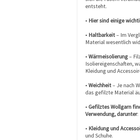
entsteht.
•
Hier sind einige wich
•
Haltbarkeit
– Im Vergl
Material wesentlich wi
•
Wärmeisolierung
– Fil
Isoliereigenschaften, w
Kleidung und Accessoir
•
Weichheit
– Je nach Wo
das gefilzte Material ä
•
Gefilztes Wollgarn fin
Verwendung, darunter
:
•
Kleidung und Accesso
und Schuhe.