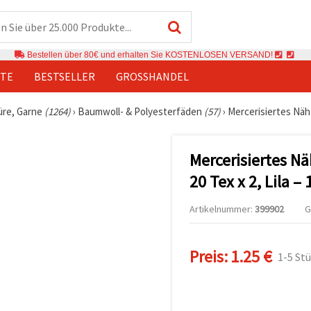
Bestellen über 80€ und erhalten Sie KOSTENLOSEN VERSAND!
TE
BESTSELLER
GROSSHANDEL
üre, Garne
(1264)
›
Baumwoll- & Polyesterfäden
(57)
›
Mercerisiertes Näh-
Mercerisiertes N
20 Tex x 2, Lila –
Artikelnummer:
399902
G
Preis:
1.25 €
1-5 St