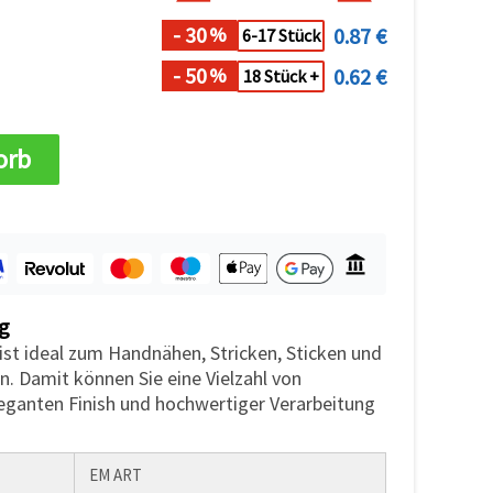
- 30
0.87 €
%
6-17 Stück
- 50
0.62 €
%
18 Stück +
orb
g
st ideal zum Handnähen, Stricken, Sticken und
n. Damit können Sie eine Vielzahl von
eganten Finish und hochwertiger Verarbeitung
EM ART