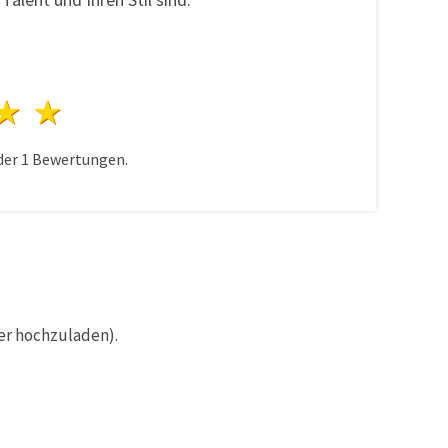
n
terne
3 Sterne
4 Sterne
5 Sterne
der
1
Bewertungen.
er hochzuladen).