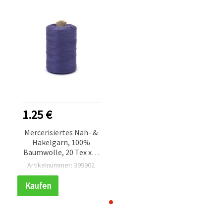
1.25 €
Mercerisiertes Näh- &
Häkelgarn, 100%
Baumwolle, 20 Tex x 2,
Lila – 1000 m
Artikelnummer: 399902
Kaufen