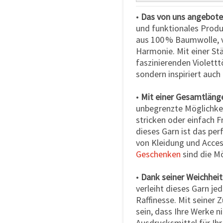
•
Das von uns angebote
und funktionales Produ
aus 100 % Baumwolle, ve
Harmonie. Mit einer Stä
faszinierenden Violettt
sondern inspiriert auch
•
Mit einer Gesamtläng
unbegrenzte Möglichkeit
stricken oder einfach F
dieses Garn ist das per
von Kleidung und Acces
Geschenken
sind die Mö
•
Dank seiner Weichheit
verleiht dieses Garn je
Raffinesse. Mit seiner 
sein, dass Ihre Werke n
Ausdrucksmittel für Ihr 