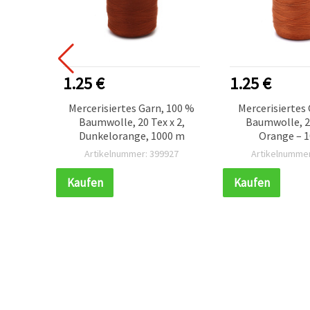
1.25 €
1.25 €
Mercerisiertes Garn, 100 %
Mercerisiertes
chwarz,
Baumwolle, 20 Tex x 2,
Baumwolle, 20
, ideal
Dunkelorange, 1000 m
Orange – 
 &
023
Artikelnummer: 399927
Artikelnummer
e
Kaufen
Kaufen