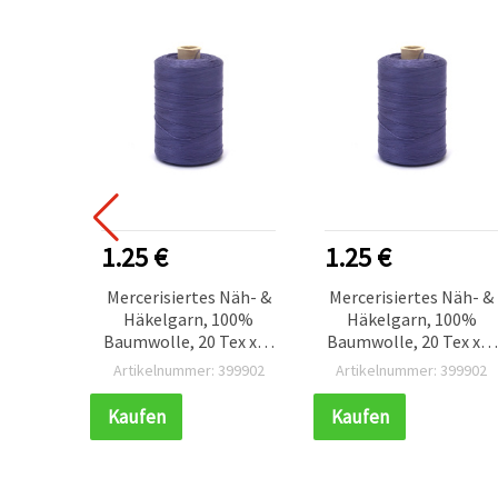
1.25 €
1.25 €
Mercerisiertes Näh- &
Mercerisiertes Näh- &
Häkelgarn, 100%
Häkelgarn, 100%
Baumwolle, 20 Tex x 2,
Baumwolle, 20 Tex x 2,
Lila – 1000 m
Lila – 1000 m
Artikelnummer: 399902
Artikelnummer: 399902
Kaufen
Kaufen