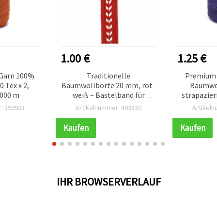
1.00 €
1.25 €
 Garn 100%
Traditionelle
Premium 
 Tex x 2,
Baumwollborte 20 mm, rot-
Baumwo
1000 m
weiß – Bastelband für
strapazier
Martenitzen (DIY), 1 m
dunkellila,
: 399923
Artikelnummer: 403830
Artikel
m-Spul
Näh
Kaufen
Kaufen
IHR BROWSERVERLAUF