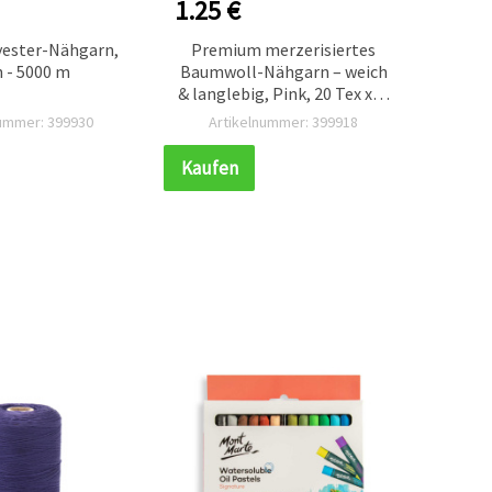
1.25 €
1.25
yester-Nähgarn,
Premium merzerisiertes
Me
 - 5000 m
Baumwoll-Nähgarn – weich
Ba
& langlebig, Pink, 20 Tex x 2,
Dun
1000 m Spule für feines
rei
nummer: 399930
Artikelnummer: 399918
Ar
Nähen
Kaufen
Kauf