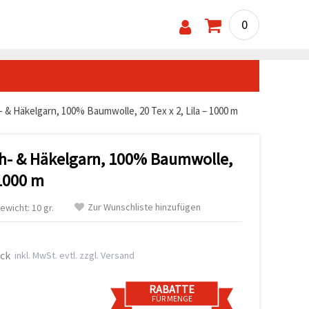
0
 & Häkelgarn, 100% Baumwolle, 20 Tex x 2, Lila – 1000 m
äh- & Häkelgarn, 100% Baumwolle,
 1000 m
Zur Wunschliste hinzufügen
ewicht: 10 gr.
ück
inkl. MwSt. evtl. zzgl. Versand
RABATTE
FÜR MENGE