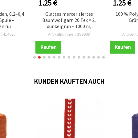
1.25 €
1.25 €
den, 0,2–0,4
Glattes mercerisiertes
100 % Pol
Spule –
Baumwollgarn 20 Tex × 2,
Grün
en für
dunkelgrün – 1000 m,
tellung,
reißfest & seidig glänzend
: 414675
Artikelnummer: 399908
Artikel
ähen & DIY-
ln
Kaufen
Kaufen
KUNDEN KAUFTEN AUCH