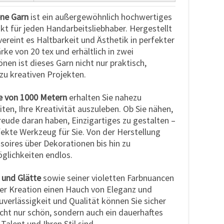
ne Garn
ist ein außergewöhnlich hochwertiges
kt für jeden Handarbeitsliebhaber. Hergestellt
reint es Haltbarkeit und Ästhetik in perfekter
rke von 20 tex und erhältlich in zwei
önen ist dieses Garn nicht nur praktisch,
 zu kreativen Projekten.
e von 1000 Metern
erhalten Sie nahezu
en, Ihre Kreativität auszuleben. Ob Sie nähen,
reude daran haben, Einzigartiges zu gestalten –
fekte Werkzeug für Sie. Von der Herstellung
soires über Dekorationen bis hin zu
glichkeiten endlos.
 und Glätte
sowie seiner violetten Farbnuancen
der Kreation einen Hauch von Eleganz und
Zuverlässigkeit und Qualität können Sie sicher
icht nur schön, sondern auch ein dauerhaftes
Talent und Ihren Stil sind.