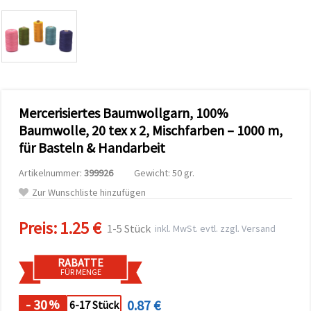
zu
analysieren
sowie
relevantere
Inhalte und
Werbung
anzuzeigen,
auch mit
Unterstützung
Mercerisiertes Baumwollgarn, 100%
unserer
Partner für
Baumwolle, 20 tex x 2, Mischfarben – 1000 m,
Analyse
und
für Basteln & Handarbeit
Marketing.
Sie können
Artikelnummer:
399926
Gewicht: 50 gr.
alle
Zur Wunschliste hinzufügen
Cookies
akzeptieren,
ablehnen
Preis:
1.25 €
oder Ihre
1-5 Stück
inkl. MwSt. evtl. zzgl. Versand
Auswahl in
den
Einstellungen
RABATTE
individuell
FÜR MENGE
festlegen.
Ihre
- 30
0.87 €
%
6-17 Stück
Einwilligung