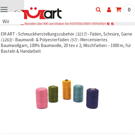
0
Wir
Bestellen über 80€ und erhalten Sie KOSTENLOSEN VERSAND!
verwenden
EM ART
›
Schmuckherstellungszubehör
(3217)
›
Fäden, Schnüre, Garne
Cookies
(1263)
›
Baumwoll- & Polyesterfäden
(57)
›
Mercerisiertes
🍪 Wir
Baumwollgarn, 100% Baumwolle, 20 tex x 2, Mischfarben – 1000 m, für
verwenden
Basteln & Handarbeit
Cookies
und
ähnliche
Technologien,
um das
ordnungsgemäße
Funktionieren
der Website
sicherzustellen,
Ihr
Nutzungserlebnis
zu
verbessern
und, mit
Ihrer
Einwilligung,
den
Datenverkehr