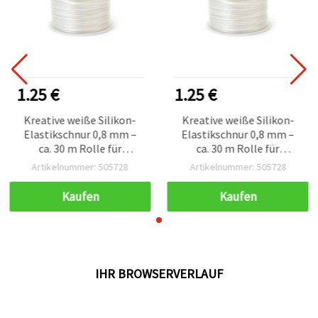
1.25 €
1.25 €
Kreative weiße Silikon-
Kreative weiße Silikon-
Elastikschnur 0,8 mm –
Elastikschnur 0,8 mm –
ca. 30 m Rolle für
ca. 30 m Rolle für
Schmuckherstellung,
Schmuckherstellung,
Artikelnummer: 505728
Artikelnummer: 505728
Perlenfädeln & DIY-
Perlenfädeln & DIY-
Bastelprojekte
Bastelprojekte
Kaufen
Kaufen
IHR BROWSERVERLAUF