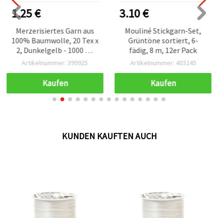
1.25 €
3.10 €
Merzerisiertes Garn aus
Mouliné Stickgarn-Set,
100% Baumwolle, 20 Tex x
Grüntöne sortiert, 6-
2, Dunkelgelb - 1000 m,
fädig, 8 m, 12er Pack
für Nähen, Häkeln &
Artikelnummer: 399925
Artikelnummer: 403245
Basteln
Kaufen
Kaufen
KUNDEN KAUFTEN AUCH