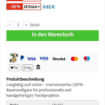
können Sie
jederzeit
- 50
0.62 €
%
18 Stück +
ändern
oder
widerrufen.
Impressum
Datenschutzerklärung
Stück
Cookie-
Richtlinie
In den Warenkorb
Alle
akzeptieren
Cookie-
Einstellungen
Produktbeschreibung
Langlebig und schön – merzerisiertes 100 %
Baumwollgarn für professionelle und
handgefertigte Textilprojekte.