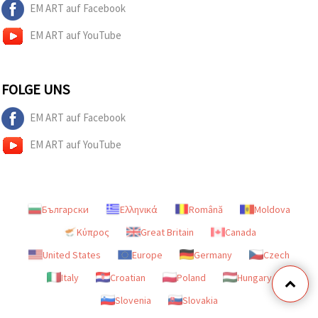
EM ART auf Facebook
EM ART auf YouTube
FOLGE UNS
EM ART auf Facebook
EM ART auf YouTube
Български
Ελληνικά
Română
Moldova
Κύπρος
Great Britain
Canada
United States
Europe
Germany
Czech
Italy
Croatian
Poland
Hungary
Slovenia
Slovakia