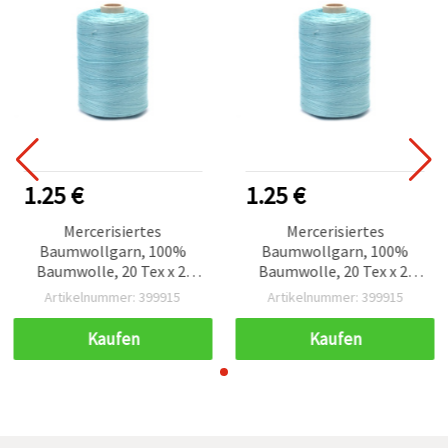
1.25 €
1.25 €
Mercerisiertes
Mercerisiertes
Baumwollgarn, 100%
Baumwollgarn, 100%
Baumwolle, 20 Tex x 2,
Baumwolle, 20 Tex x 2,
Hellblau - 1000 m
Hellblau - 1000 m
Artikelnummer: 399915
Artikelnummer: 399915
Kaufen
Kaufen