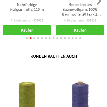
Mehrfarbige
Mercerisiertes
Nähgarnrolle, 110 m
Baumwollgarn, 100%
Baumwolle, 20 tex x 2,
Pink – 1000 m
Artikelnummer: 405623
Artikelnummer: 399919
Kaufen
Kaufen
KUNDEN KAUFTEN AUCH