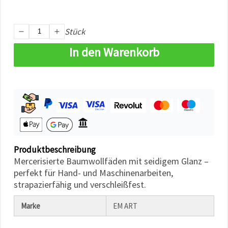
können Sie
jederzeit
ändern
oder
Stück
widerrufen.
Impressum
In den Warenkorb
Datenschutzerklärung
Cookie-
Richtlinie
Alle
akzeptieren
Cookie-
Einstellungen
Produktbeschreibung
Mercerisierte Baumwollfäden mit seidigem Glanz –
perfekt für Hand- und Maschinenarbeiten,
strapazierfähig und verschleißfest.
Marke
EM ART