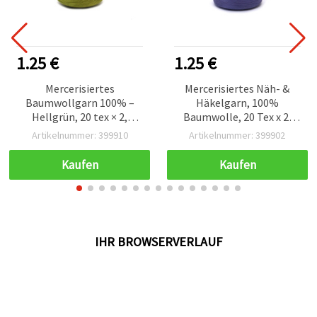
1.25 €
1.25 €
Mercerisiertes
Mercerisiertes Näh- &
Baumwollgarn 100% –
Häkelgarn, 100%
Hellgrün, 20 tex × 2,
Baumwolle, 20 Tex x 2,
reißfestes Nähgarn, 1000
Lila – 1000 m
Artikelnummer: 399910
Artikelnummer: 399902
m Spule
Kaufen
Kaufen
IHR BROWSERVERLAUF