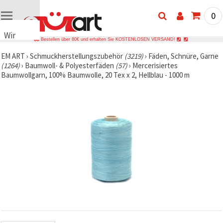
0
Wir
Bestellen über 80€ und erhalten Sie KOSTENLOSEN VERSAND!
verwenden
EM ART
›
Schmuckherstellungszubehör
(3219)
›
Fäden, Schnüre, Garne
Cookies
(1264)
›
Baumwoll- & Polyesterfäden
(57)
›
Mercerisiertes
🍪 Wir
Baumwollgarn, 100% Baumwolle, 20 Tex x 2, Hellblau - 1000 m
verwenden
Cookies
und
ähnliche
Technologien,
um das
ordnungsgemäße
Funktionieren
der Website
sicherzustellen,
Ihr
Nutzungserlebnis
zu
verbessern
und, mit
Ihrer
Einwilligung,
den
Datenverkehr