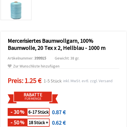
zu
analysieren
sowie
relevantere
Inhalte und
Werbung
anzuzeigen,
auch mit
Mercerisiertes Baumwollgarn, 100%
Unterstützung
unserer
Baumwolle, 20 Tex x 2, Hellblau - 1000 m
Partner für
Analyse
Artikelnummer:
399915
Gewicht: 38 gr.
und
Marketing.
Zur Wunschliste hinzufügen
Sie können
alle
Preis:
1.25 €
Cookies
1-5 Stück
inkl. MwSt. evtl. zzgl. Versand
akzeptieren,
ablehnen
oder Ihre
RABATTE
Auswahl in
FÜR MENGE
den
Einstellungen
individuell
- 30
0.87 €
%
6-17 Stück
festlegen.
Ihre
- 50
0.62 €
%
18 Stück +
Einwilligung