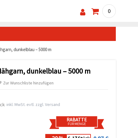
0
hgarn, dunkelblau – 5000 m
Nähgarn, dunkelblau – 5000 m
Zur Wunschliste hinzufügen
ück
inkl. MwSt. evtl. zzgl. Versand
RABATTE
FÜR MENGE