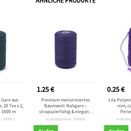
ÄHNLICHE PRODUKTE
1.25 €
0.25 €
s Garn aus
Premium mercerisiertes
Lila Polyes
 20 Tex x 2,
Baumwoll-Nähgarn –
mm, ca
– 1000 m
strapazierfähig & elegant,
Perle
dunkellila, 20 Tex x 2, 1000-
Schmuck
: 399911
Artikelnummer: 399903
Artikel
m-Spule für feine
Perlenwebe
Näharbeiten
B