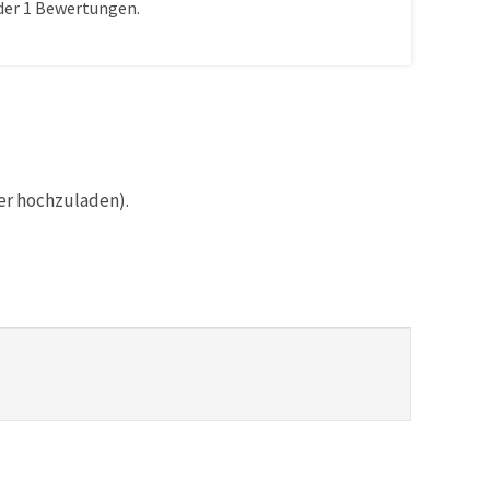
der
1
Bewertungen.
er hochzuladen).