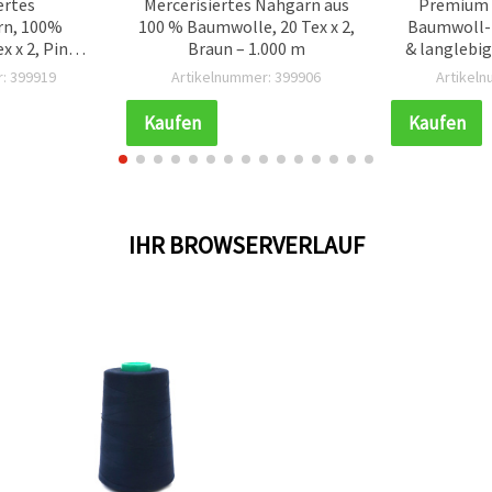
ertes
Mercerisiertes Nähgarn aus
Premium 
n, 100%
100 % Baumwolle, 20 Tex x 2,
Baumwoll-
 x 2, Pink –
Braun – 1.000 m
& langlebig,
m
1000 m Sp
: 399919
Artikelnummer: 399906
Artikel
Kaufen
Kaufen
IHR BROWSERVERLAUF