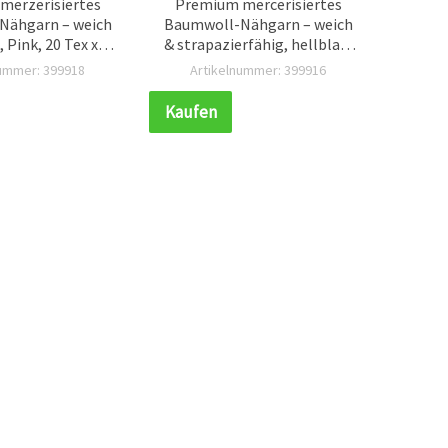
merzerisiertes
Premium mercerisiertes
Nähgarn – weich
Baumwoll-Nähgarn – weich
Ba
 Pink, 20 Tex x 2,
& strapazierfähig, hellblau,
Bau
ule für feines
20 Tex x 2, 1000 m Spule für
A
nummer: 399918
Artikelnummer: 399916
Ar
Nähen
feine Näharbeiten
Kaufen
Kauf