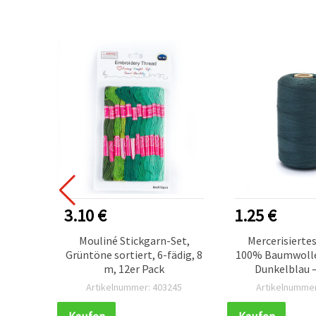
3.10 €
1.25 €
,8 mm,
Mouliné Stickgarn-Set,
Mercerisierte
Grüntöne sortiert, 6-fädig, 8
100% Baumwolle,
m, 12er Pack
Dunkelblau 
617
Artikelnummer: 403245
Artikelnummer