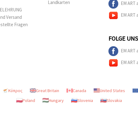
Landkarten
EM ART 
BELEHRUNG
EM ART 
und Versand
estellte Fragen
FOLGE UNS
EM ART 
EM ART 
Κύπρος
Great Britain
Canada
United States
Poland
Hungary
Slovenia
Slovakia