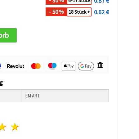
- 30
0.87 €
%
6-17 Stück
- 50
0.62 €
%
18 Stück +
orb
g
EM ART
n
terne
3 Sterne
4 Sterne
5 Sterne