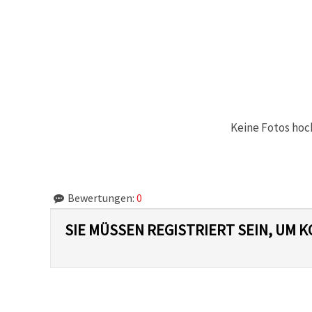
können Sie
jederzeit
ändern
oder
widerrufen.
Impressum
Datenschutzerklärung
Cookie-
Richtlinie
Keine Fotos hoc
Alle
akzeptieren
Cookie-
Einstellungen
Bewertungen:
0
SIE MÜSSEN REGISTRIERT SEIN, UM