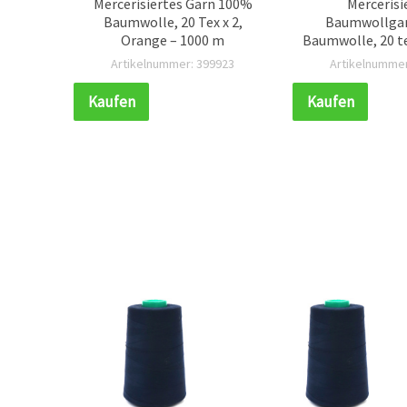
Mercerisiertes Garn 100%
Mercerisi
h- &
Baumwolle, 20 Tex x 2,
Baumwollgar
0 %
Orange – 1000 m
Baumwolle, 20 tex
2, 1000
1000 
904
Artikelnummer: 399923
Artikelnummer
Kaufen
Kaufen