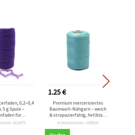
1.25 €
1.25
terfaden, 0,2–0,4
Premium mercerisiertes
. 5 g Spule –
Baumwoll-Nähgarn – weich
Bau
nfaden für
& strapazierfähig, hellblau,
He
herstellung,
20 Tex x 2, 1000 m Spule für
reißfe
nummer: 414675
Artikelnummer: 399916
Ar
n, Nähen & DIY-
feine Näharbeiten
asteln