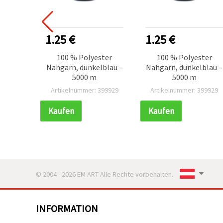
1.25 €
1.25 €
100 % Polyester
100 % Polyester
Nähgarn, dunkelblau –
Nähgarn, dunkelblau –
5000 m
5000 m
Artikelnummer: 399929
Artikelnummer: 399929
Kaufen
Kaufen
© 2004 - 2026 EM ART Alle Rechte vorbehalten..
INFORMATION