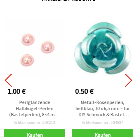
1.00 €
0.50 €
Perlglänzende
Metall-Rosenperlen,
Halbkugel-Perlen
hellblau, 10 x 6,5 mm – für
(Bastelperlen), 8×4 mm,
DIY-Schmuck & Basteln
Rosa Regenbogen-Effekt,
(Armbänder, Ketten,
Artikelnummer: 503212
Artikelnummer: 504584
100 St.
Ohrringe), 50 Stück
Kaufen
Kaufen