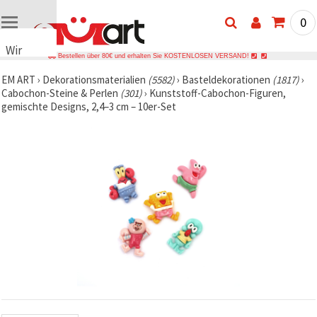
0
Wir
Bestellen über 80€ und erhalten Sie KOSTENLOSEN VERSAND!
verwenden
EM ART
›
Dekorationsmaterialien
(5582)
›
Basteldekorationen
(1817)
›
Cookies
Cabochon-Steine & Perlen
(301)
›
Kunststoff-Cabochon-Figuren,
🍪 Wir
gemischte Designs, 2,4–3 cm – 10er-Set
verwenden
Cookies
und
ähnliche
Technologien,
um das
ordnungsgemäße
Funktionieren
der Website
sicherzustellen,
Ihr
Nutzungserlebnis
zu
verbessern
und, mit
Ihrer
Einwilligung,
den
Datenverkehr