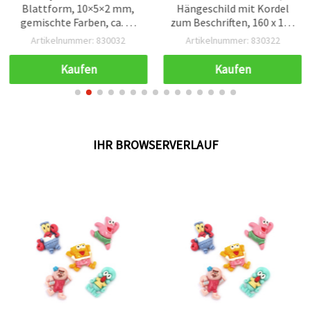
Blattform, 10×5×2 mm,
Hängeschild mit Kordel
gemischte Farben, ca. 24
zum Beschriften, 160 x 120
St. im Kästchen
x 3 mm
Artikelnummer: 830032
Artikelnummer: 830322
Kaufen
Kaufen
IHR BROWSERVERLAUF