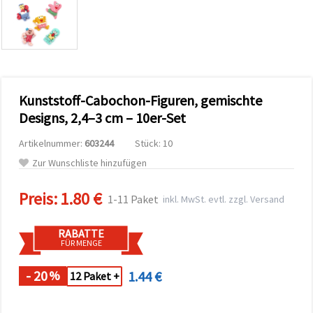
zu
analysieren
sowie
relevantere
Inhalte und
Werbung
anzuzeigen,
auch mit
Kunststoff-Cabochon-Figuren, gemischte
Unterstützung
unserer
Designs, 2,4–3 cm – 10er-Set
Partner für
Analyse
Artikelnummer:
603244
Stück: 10
und
Marketing.
Zur Wunschliste hinzufügen
Sie können
alle
Preis:
1.80 €
Cookies
1-11 Paket
inkl. MwSt. evtl. zzgl. Versand
akzeptieren,
ablehnen
oder Ihre
RABATTE
Auswahl in
FÜR MENGE
den
Einstellungen
individuell
- 20
1.44 €
%
12 Paket +
festlegen.
Ihre
Einwilligung