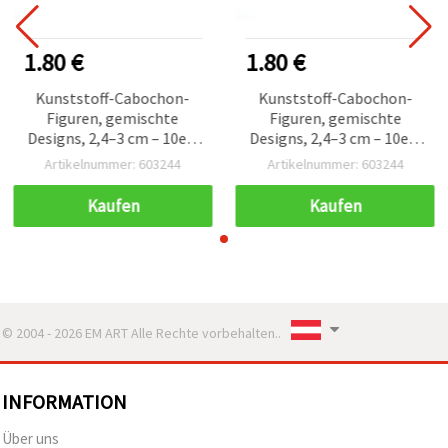
1.80 €
1.80 €
Kunststoff-Cabochon-
Kunststoff-Cabochon-
Figuren, gemischte
Figuren, gemischte
Designs, 2,4–3 cm – 10er-
Designs, 2,4–3 cm – 10er-
Set
Set
Artikelnummer: 603244
Artikelnummer: 603244
Kaufen
Kaufen
© 2004 - 2026 EM ART Alle Rechte vorbehalten..
INFORMATION
Über uns