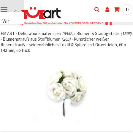
0
Wir
Bestellen über 80€ und erhalten Sie KOSTENLOSEN VERSAND!
verwenden
EM ART
›
Dekorationsmaterialien
(5582)
›
Blumen & Staubgefäße
(1598)
Cookies
›
Blumenstrauß aus Stoffblumen
(265)
›
Künstlicher weißer
🍪 Wir
Rosenstrauß – seidenähnliches Textil & Spitze, mit Grünstielen, 60 x
verwenden
140 mm, 6 Stück
Cookies
und
ähnliche
Technologien,
um das
ordnungsgemäße
Funktionieren
der Website
sicherzustellen,
Ihr
Nutzungserlebnis
zu
verbessern
und, mit
Ihrer
Einwilligung,
den
Datenverkehr