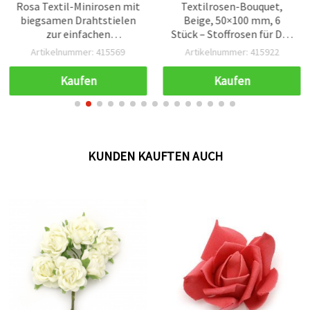
Rosa Textil-Minirosen mit
Textilrosen-Bouquet,
biegsamen Drahtstielen
Beige, 50×100 mm, 6
zur einfachen
Stück – Stoffrosen für DIY,
Befestigung, künstliche
Basteln,
Artikelnummer: 415569
Artikelnummer: 415922
Bastelblumen, 20 mm
Blumenarrangements,
Rosenköpfe × 100 mm
Wohn- & Hochzeitsdeko
Kaufen
Kaufen
Stiele, 6er Set – DIY,
Scrapbooking,
Hochzeitsdeko
KUNDEN KAUFTEN AUCH