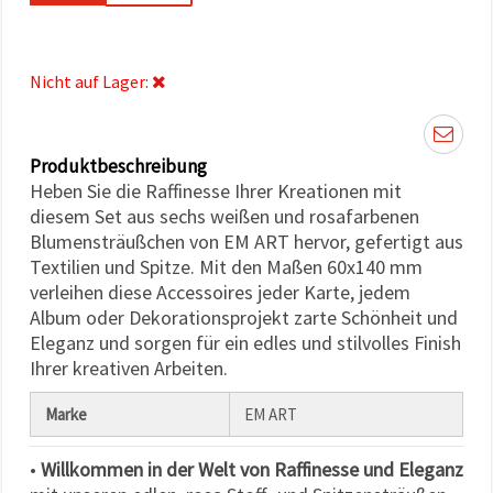
können Sie
jederzeit
ändern
oder
widerrufen.
Nicht auf Lager:
Impressum
Datenschutzerklärung
Cookie-
Richtlinie
Produktbeschreibung
Heben Sie die Raffinesse Ihrer Kreationen mit
Alle
diesem Set aus sechs weißen und rosafarbenen
akzeptieren
Blumensträußchen von EM ART hervor, gefertigt aus
Textilien und Spitze. Mit den Maßen 60x140 mm
Cookie-
verleihen diese Accessoires jeder Karte, jedem
Einstellungen
Album oder Dekorationsprojekt zarte Schönheit und
Eleganz und sorgen für ein edles und stilvolles Finish
Ihrer kreativen Arbeiten.
Marke
EM ART
•
Willkommen in der Welt von Raffinesse und Eleganz