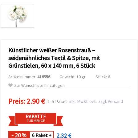
zu
analysieren
sowie
relevantere
Inhalte und
Werbung
anzuzeigen,
auch mit
Unterstützung
Künstlicher weißer Rosenstrauß –
unserer
Partner für
seidenähnliches Textil & Spitze, mit
Analyse
und
Grünstielen, 60 x 140 mm, 6 Stück
Marketing.
Sie können
Artikelnummer:
416556
Gewicht: 10 gr.
Stück: 6
alle
Zur Wunschliste hinzufügen
Cookies
akzeptieren,
ablehnen
Preis:
2.90 €
oder Ihre
1-5 Paket
inkl. MwSt. evtl. zzgl. Versand
Auswahl in
den
Einstellungen
RABATTE
individuell
FÜR MENGE
festlegen.
Ihre
- 20
2.32 €
%
6 Paket +
Einwilligung