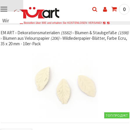
0
Wir
Bestellen über 80€ und erhalten Sie KOSTENLOSEN VERSAND!
verwenden
EM ART
›
Dekorationsmaterialien
(5582)
›
Blumen & Staubgefäße
(1598)
Cookies
›
Blumen aus Velourspapier
(206)
›
Wildlederpapier-Blätter, Farbe Ecru,
🍪 Wir
35 x 20 mm - 10er-Pack
verwenden
Cookies
und
ähnliche
Technologien,
um das
ordnungsgemäße
Funktionieren
der Website
sicherzustellen,
Ihr
Nutzungserlebnis
zu
verbessern
und, mit
ТОП ПРОДУКТ
Ihrer
Einwilligung,
den
Datenverkehr