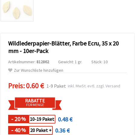
zu
analysieren
sowie
relevantere
Inhalte und
Werbung
anzuzeigen,
auch mit
Wildlederpapier-Blätter, Farbe Ecru, 35 x 20
Unterstützung
unserer
mm - 10er-Pack
Partner für
Analyse
Artikelnummer:
812862
Gewicht: 1 gr.
Stück: 10
und
Marketing.
Zur Wunschliste hinzufügen
Sie können
alle
Preis:
0.60 €
Cookies
1-9 Paket
inkl. MwSt. evtl. zzgl. Versand
akzeptieren,
ablehnen
oder Ihre
RABATTE
Auswahl in
FÜR MENGE
den
Einstellungen
individuell
- 20
0.48 €
%
10-19 Paket
festlegen.
Ihre
- 40
0.36 €
%
20 Paket +
Einwilligung