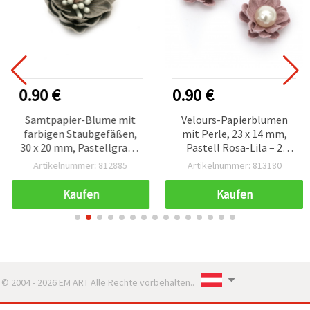
0.90 €
0.90 €
Samtpapier-Blume mit
Velours-Papierblumen
farbigen Staubgefäßen,
mit Perle, 23 x 14 mm,
30 x 20 mm, Pastellgrau –
Pastell Rosa-Lila – 2
2 Stück
Stück, für Basteln &
Artikelnummer: 812885
Artikelnummer: 813180
Scrapbooking
Kaufen
Kaufen
© 2004 - 2026 EM ART Alle Rechte vorbehalten..