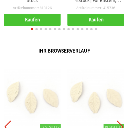
Stück
6 Stück | Für Basteln,
Blumenarrangements,
Artikelnummer: 813126
Artikelnummer: 415736
Heim- & Hochzeitsdeko
Kaufen
Kaufen
IHR BROWSERVERLAUF
BESTSELLER
BESTSELLER