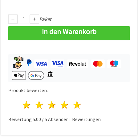
können Sie
jederzeit
ändern
oder
Paket
widerrufen.
Impressum
In den Warenkorb
Datenschutzerklärung
Cookie-
Richtlinie
Alle
akzeptieren
Cookie-
Einstellungen
Produkt bewerten:
1 Stern
2 Sterne
3 Sterne
4 Sterne
5 Sterne
Bewertung
5.00
/
5
Absender
1
Bewertungen.