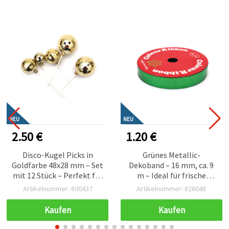
EU
NEU
N
2.50 €
1.20 €
Disco-Kugel Picks in
Grünes Metallic-
Goldfarbe 48x28 mm – Set
Dekoband – 16 mm, ca. 9
mit 12 Stück – Perfekt für
m – Ideal für frische
Party-Deko,
Blumenarrangements
Artikelnummer: 800437
Artikelnummer: 826048
Blumenarrangements
und edles
und festliche
Geschenkverpacken
Kaufen
Kaufen
Bastelprojekte
Bastelbedarf