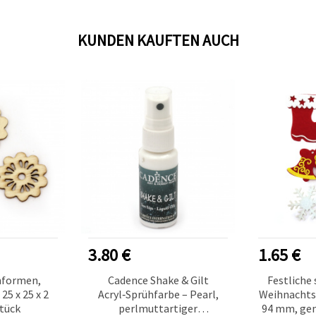
KUNDEN KAUFTEN AUCH
3.80 €
1.65 €
formen,
Cadence Shake & Gilt
Festliche
25 x 25 x 2
Acryl‑Sprühfarbe – Pearl,
Weihnachts-
tück
perlmuttartiger
94 mm, gem