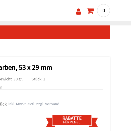
0
farben, 53 x 29 mm
ewicht: 30 gr.
Stück: 1
en
tück
inkl. MwSt. evtl. zzgl. Versand
RABATTE
FÜR MENGE