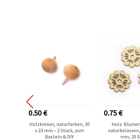
0.50 €
0.75 €
er mit
Holzkreisel, naturfarben, 30
Holz-Blumen
 cm –
x 23 mm – 2 Stück, zum
naturbelassen, 
Basteln & DIY
mm, 20 S