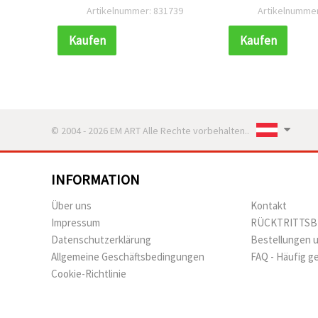
521
Artikelnummer: 831739
Artikelnummer
Kaufen
Kaufen
© 2004 - 2026 EM ART Alle Rechte vorbehalten..
INFORMATION
Über uns
Kontakt
Impressum
RÜCKTRITTS
Datenschutzerklärung
Bestellungen 
Allgemeine Geschäftsbedingungen
FAQ - Häufig g
Cookie-Richtlinie