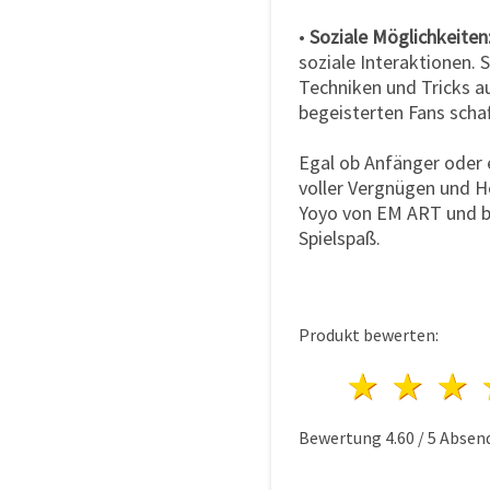
•
Soziale Möglichkeiten
soziale Interaktionen. 
Techniken und Tricks a
begeisterten Fans schaf
Egal ob Anfänger oder e
voller Vergnügen und H
Yoyo von EM ART und be
Spielspaß.
Produkt bewerten:
1 Ster
2 S
Bewertung
4.60
/
5
Absen