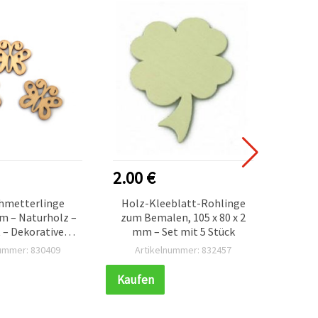
2.00 €
1.60
hmetterlinge
Holz-Kleeblatt-Rohlinge
Hol
m – Naturholz –
zum Bemalen, 105 x 80 x 2
Natu
 – Dekorative
mm – Set mit 5 Stück
mm, 2
n für Basteln,
nummer: 830409
Artikelnummer: 832457
Ar
g & DIY-Projekte
Ge
Kaufen
Kauf