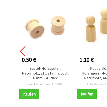
0.50 €
1.10 €
 x 31 x
Bastel-Holzspulen,
Puppenfö
6 Stück
Naturholz, 21 x 21 mm, Loch:
Holzfiguren-Ro
6 mm – 4 Stück
Naturholz, 44
unbehandelt 
479
Artikelnummer: 112286
Artikelnummer
Kaufen
Kaufen