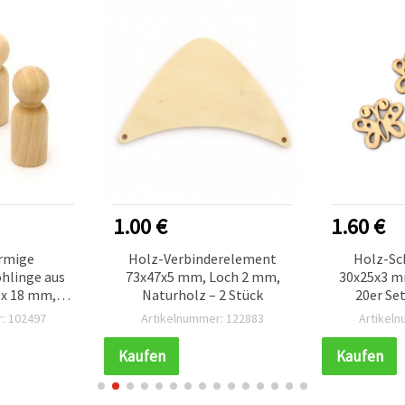
1.00 €
1.60 €
rmige
Holz-Verbinderelement
Holz-Sc
hlinge aus
73x47x5 mm, Loch 2 mm,
30x25x3 m
 x 18 mm,
Naturholz – 2 Stück
20er Set
– 4 Stück
Holzforme
: 102497
Artikelnummer: 122883
Artikel
Scrapbookin
Kaufen
Kaufen