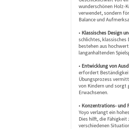
wunderschönen Holz-Kr
verwendet, sondern för
Balance und Aufmerksa
•
Klassisches Design un
schlichtes, klassisches 
bestehen aus hochwerti
langanhaltenden Spiels
•
Entwicklung von Ausd
erfordert Beständigkei
Übungsprozess vermitte
von Kindern und sorgt g
Erwachsenen.
•
Konzentrations- und 
Yoyo verlangt ein hoh
Dies hilft, die Fähigkei
verschiedenen Situatio