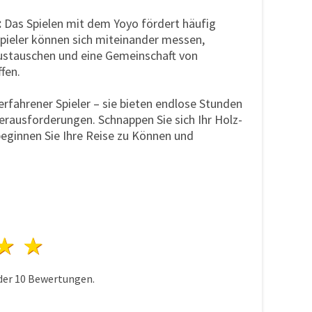
:
Das Spielen mit dem Yoyo fördert häufig
Spieler können sich miteinander messen,
ustauschen und eine Gemeinschaft von
fen.
rfahrener Spieler – sie bieten endlose Stunden
erausforderungen. Schnappen Sie sich Ihr Holz-
ginnen Sie Ihre Reise zu Können und
n
terne
3 Sterne
4 Sterne
5 Sterne
der
10
Bewertungen.