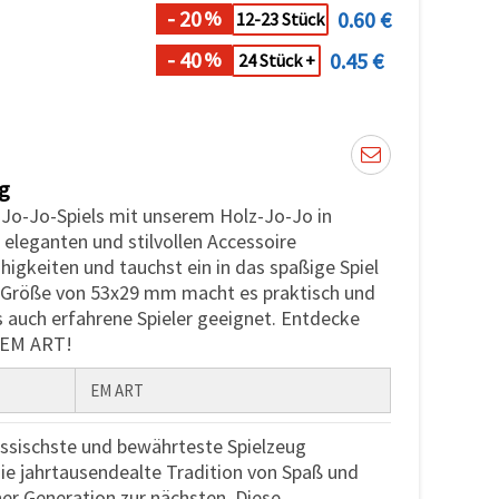
- 20
0.60 €
%
12-23 Stück
- 40
0.45 €
%
24 Stück +
g
 Jo-Jo-Spiels mit unserem Holz-Jo-Jo in
eleganten und stilvollen Accessoire
higkeiten und tauchst ein in das spaßige Spiel
e Größe von 53x29 mm macht es praktisch und
s auch erfahrene Spieler geeignet. Entdecke
i EM ART!
EM ART
assischste und bewährteste Spielzeug
ie jahrtausendealte Tradition von Spaß und
ner Generation zur nächsten. Diese