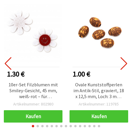
1.30 €
1.00 €
10er-Set Filzblumen mit
Ovale Kunststoffperlen
Smiley-Gesicht, 45 mm,
im Antik-Stil, graviert, 18
weiß-rot – für
x 12,5 mm, Loch: 3 mm,
Applikationen,
Braun – 50 g (ca. 30 Stk.)
Artikelnummer: 802980
Artikelnummer: 119785
Scrapbooking,
Kartenbasteln &
Kaufen
Kaufen
Kinderbastelprojekte