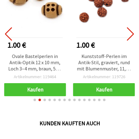
1.00 €
1.00 €
Ovale Bastelperlen in
Kunststoff-Perlen im
Antik-Optik 12 x 10 mm,
Antik-Stil, graviert, rund
Loch 3–4 mm, braun, 50 g
mit Blumenmuster, 11,5 x
(ca. 75 Stk.)
11,5 mm, Loch 3 mm,
Artikelnummer: 119464
Artikelnummer: 119726
Braun — 50 g (~60 Stk.)
Kaufen
Kaufen
KUNDEN KAUFTEN AUCH