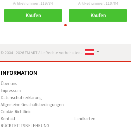
Stk.)
Stk.)
Artikelnummer: 119784
Artikelnummer: 119784
Kaufen
Kaufen
© 2004 - 2026 EM ART Alle Rechte vorbehalten..
INFORMATION
Über uns
Impressum
Datenschutzerklärung
Allgemeine Geschäftsbedingungen
Cookie-Richtlinie
Kontakt
Landkarten
RÜCKTRITTSBELEHRUNG