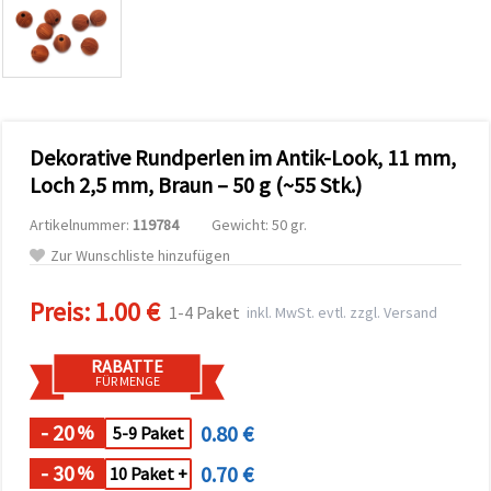
zu
analysieren
sowie
relevantere
Inhalte und
Werbung
anzuzeigen,
auch mit
Dekorative Rundperlen im Antik-Look, 11 mm,
Unterstützung
unserer
Loch 2,5 mm, Braun – 50 g (~55 Stk.)
Partner für
Analyse
Artikelnummer:
119784
Gewicht: 50 gr.
und
Marketing.
Zur Wunschliste hinzufügen
Sie können
alle
Preis:
1.00 €
Cookies
1-4 Paket
inkl. MwSt. evtl. zzgl. Versand
akzeptieren,
ablehnen
oder Ihre
RABATTE
Auswahl in
FÜR MENGE
den
Einstellungen
individuell
- 20
0.80 €
%
5-9 Paket
festlegen.
Ihre
- 30
0.70 €
%
10 Paket +
Einwilligung