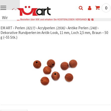
0
Wir
Bestellen über 80€ und erhalten Sie KOSTENLOSEN VERSAND!
verwenden
EM ART
›
Perlen
(8217)
›
Acrylperlen
(2936)
›
Antike Perlen
(248)
›
Cookies
Dekorative Rundperlen im Antik-Look, 11 mm, Loch 2,5 mm, Braun – 50
🍪 Wir
g (~55 Stk.)
verwenden
Cookies
und
ähnliche
Technologien,
um das
ordnungsgemäße
Funktionieren
der Website
sicherzustellen,
Ihr
Nutzungserlebnis
zu
verbessern
und, mit
Ihrer
Einwilligung,
den
Datenverkehr