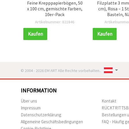
nder
Feine Krepppapierbögen, 50
Filzplatte 3 mm,
mchen,
x 100 cm, gemischte Farben,
cm), Rosa – 1 St
weige
10er-Pack
Basteln, N
Handarbe
678
Artikelnummer: 821846
Artikelnummer
Kaufen
Kaufen
© 2004 - 2026 EM ART Alle Rechte vorbehalten..
INFORMATION
Über uns
Kontakt
Impressum
RÜCKTRITTS
Datenschutzerklärung
Bestellungen 
Allgemeine Geschäftsbedingungen
FAQ - Häufig g
Cookie-Richtlinie