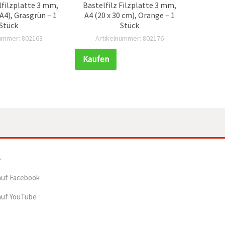
lfilzplatte 3 mm,
Bastelfilz Filzplatte 3 mm,
Gelbe
(A4), Grasgrün – 1
A4 (20 x 30 cm), Orange – 1
mm
Stück
Stück
Bast
nummer: 802163
Artikelnummer: 802176
Ar
Kaufen
Kauf
auf Facebook
auf YouTube