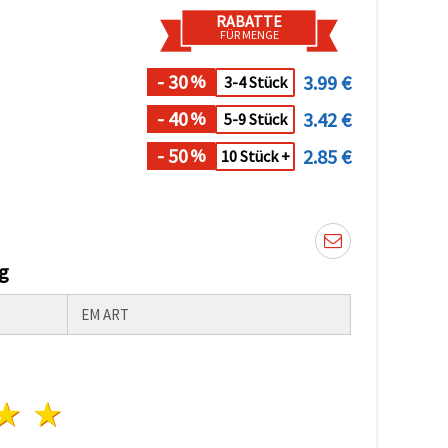
RABATTE
FÜR MENGE
- 30
3.99 €
%
3-4 Stück
- 40
3.42 €
%
5-9 Stück
- 50
2.85 €
%
10 Stück +
g
EM ART
n
terne
3 Sterne
4 Sterne
5 Sterne