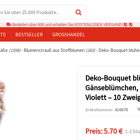
Bestellen über 80€ und erhalten Sie KOSTENLOSEN VERSAND!
TE
BESTSELLER
GROSSHANDEL
fäße
(1598)
›
Blumenstrauß aus Stoffblumen
(265)
›
Deko-Bouquet blühen
Deko-Bouquet bl
Gänseblümchen, 
Violett – 10 Zwei
Artikelnummer:
416676
Preis:
5.70 €
1-2 St