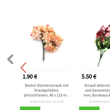
1.90 €
5.50 €
strauß
Bastel-Blumenstrauß mit
Strauß dekorat
0 x 100
Staubgefäßen,
und Gänseblüm
pfirsichfarben, 45 x 110 mm
mm, Bordeaux &
– 6 St.
Stiele – zum 
570
Artikelnummer: 416140
Artikelnummer
Dekorie