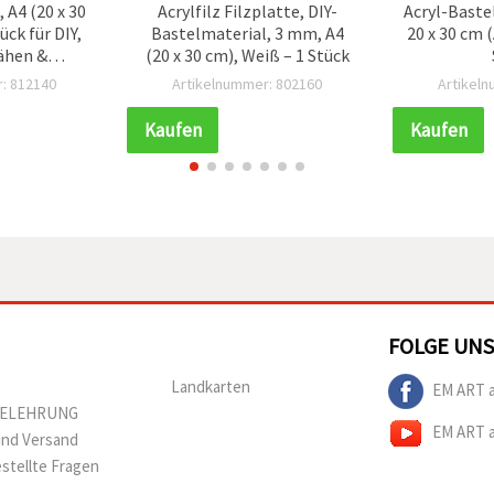
 A4 (20 x 30
Acrylfilz Filzplatte, DIY-
Acryl-Baste
ück für DIY,
Bastelmaterial, 3 mm, A4
20 x 30 cm 
ähen &
(20 x 30 cm), Weiß – 1 Stück
iten
: 812140
Artikelnummer: 802160
Artikel
Kaufen
Kaufen
FOLGE UNS
Landkarten
EM ART 
BELEHRUNG
EM ART 
und Versand
estellte Fragen