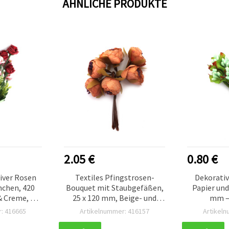
ÄHNLICHE PRODUKTE
2.05 €
0.80 €
iver Rosen
Textiles Pfingstrosen-
Dekorativ
chen, 420
Bouquet mit Staubgefäßen,
Papier und
 Creme, 10
25 x 120 mm, Beige- und
mm –
Basteln &
Rotmelange – 6 Stück
: 416665
Artikelnummer: 416157
Artikel
ren