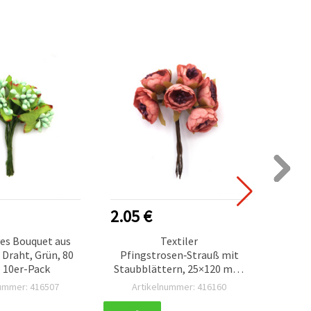
2.05 €
1.40
es Bouquet aus
Textiler
Sto
 Draht, Grün, 80
Pfingstrosen‑Strauß mit
Perle 
 10er-Pack
Staubblättern, 25×120 mm,
mm,
Hellrosa Melange – 6 Stück
Ba
nummer: 416507
Artikelnummer: 416160
Ar
für DIY, Basteln,
Blumenarrangements &