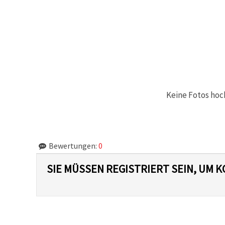
können Sie
jederzeit
ändern
oder
widerrufen.
Impressum
Datenschutzerklärung
Cookie-
Richtlinie
Alle
Keine Fotos hoc
akzeptieren
Cookie-
Einstellungen
Bewertungen:
0
SIE MÜSSEN REGISTRIERT SEIN, UM