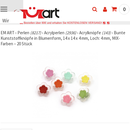
0
Wir
Bestellen über 80€ und erhalten Sie KOSTENLOSEN VERSAND!
verwenden
EM ART
›
Perlen
(8217)
›
Acrylperlen
(2936)
›
Acrylknöpfe
(143)
›
Bunte
Cookies
Kunststoffknöpfe in Blumenform, 14 x 14 x 4 mm, Loch: 4 mm, MIX-
🍪 Wir
Farben – 20 Stück
verwenden
Cookies
und
ähnliche
Technologien,
um das
ordnungsgemäße
Funktionieren
der Website
sicherzustellen,
Ihr
Nutzungserlebnis
zu
verbessern
und, mit
Ihrer
Einwilligung,
den
Datenverkehr