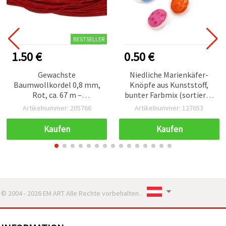
BESTSELLER
1.50 €
0.50 €
Gewachste
Niedliche Marienkäfer-
Baumwollkordel 0,8 mm,
Knöpfe aus Kunststoff,
Rot, ca. 67 m –
bunter Farbmix (sortiert),
Bastelkordel für
für Kinderbasteln & DIY,
Artikelnummer: 205766
Artikelnummer: 127653
Makramee &
15 x 13 x 4 mm, Loch 4
Schmuckherstellung
mm, 20 Stück
Kaufen
Kaufen
© 2004 - 2026 EM ART Alle Rechte vorbehalten..