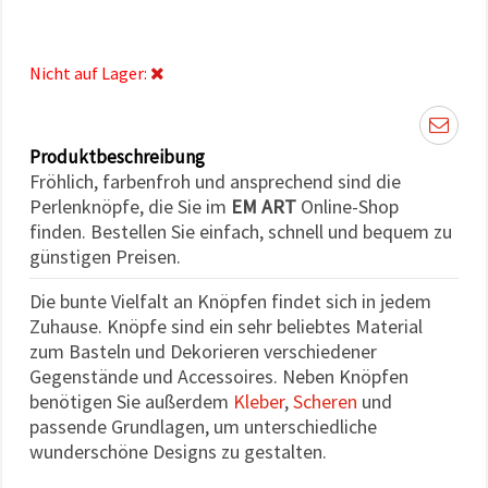
können Sie
jederzeit
ändern
oder
Nicht auf Lager:
widerrufen.
Impressum
Datenschutzerklärung
Cookie-
Richtlinie
Produktbeschreibung
Fröhlich, farbenfroh und ansprechend sind die
Alle
Perlenknöpfe, die Sie im
EM ART
Online-Shop
finden. Bestellen Sie einfach, schnell und bequem zu
akzeptieren
günstigen Preisen.
Cookie-
Einstellungen
Die bunte Vielfalt an Knöpfen findet sich in jedem
Zuhause. Knöpfe sind ein sehr beliebtes Material
zum Basteln und Dekorieren verschiedener
Gegenstände und Accessoires. Neben Knöpfen
benötigen Sie außerdem
Kleber
,
Scheren
und
passende Grundlagen, um unterschiedliche
wunderschöne Designs zu gestalten.