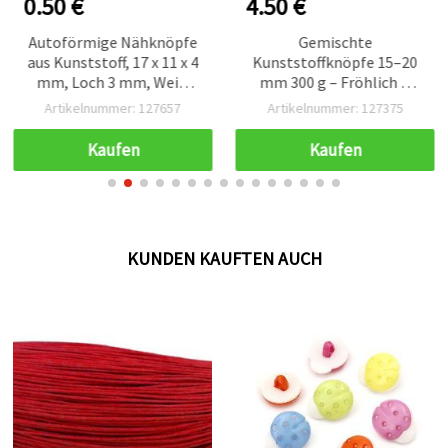
0.50 €
4.50 €
Autoförmige Nähknöpfe
Gemischte
aus Kunststoff, 17 x 11 x 4
Kunststoffknöpfe 15–20
mm, Loch 3 mm, Weiß
mm 300 g – Fröhlich &
und Rot - 10 Stück
bunt, sortiert, perfekt für
Artikelnummer: 127657
Artikelnummer: 127375
Basteln, DIY,
Kinderbasteln und
Kaufen
Kaufen
Dekorationen
KUNDEN KAUFTEN AUCH