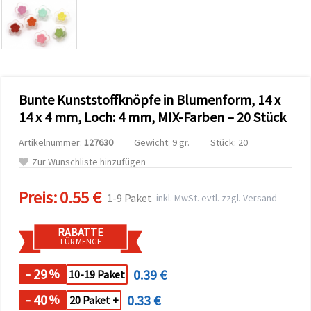
zu
analysieren
sowie
relevantere
Inhalte und
Werbung
anzuzeigen,
auch mit
Bunte Kunststoffknöpfe in Blumenform, 14 x
Unterstützung
unserer
14 x 4 mm, Loch: 4 mm, MIX-Farben – 20 Stück
Partner für
Analyse
Artikelnummer:
127630
Gewicht: 9 gr.
Stück: 20
und
Marketing.
Zur Wunschliste hinzufügen
Sie können
alle
Preis:
0.55 €
Cookies
1-9 Paket
inkl. MwSt. evtl. zzgl. Versand
akzeptieren,
ablehnen
oder Ihre
RABATTE
Auswahl in
FÜR MENGE
den
Einstellungen
individuell
- 29
0.39 €
%
10-19 Paket
festlegen.
Ihre
- 40
0.33 €
%
20 Paket +
Einwilligung