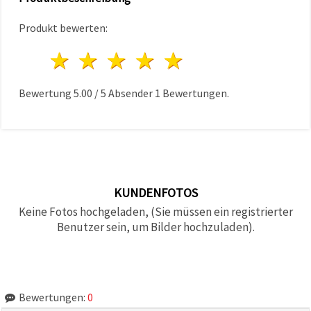
können Sie
jederzeit
Produkt bewerten:
ändern
oder
widerrufen.
1 Stern
2 Sterne
3 Sterne
4 Sterne
5 Sterne
Impressum
Datenschutzerklärung
Cookie-
Bewertung
5.00
/
5
Absender
1
Bewertungen.
Richtlinie
Alle
akzeptieren
Cookie-
Einstellungen
KUNDENFOTOS
Keine Fotos hochgeladen, (Sie müssen ein registrierter
Benutzer sein, um Bilder hochzuladen).
Bewertungen:
0