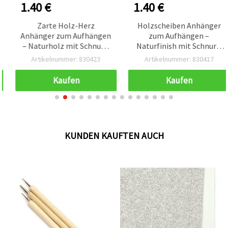
1.40 €
1.40 €
Zarte Holz-Herz
Holzscheiben Anhänger
Anhänger zum Aufhängen
zum Aufhängen –
– Naturholz mit Schnur –
Naturfinish mit Schnur –
50x3 mm, 6er Pack – ideal
50x3 mm, 6er Pack – ideal
Artikelnummer: 830423
Artikelnummer: 830417
für Basteln, DIY Deko,
für DIY Basteln,
Hochzeitsdeko &
Geschenkanhänger &
Kaufen
Kaufen
Geschenkverpackung
Deko-Kreationen
KUNDEN KAUFTEN AUCH