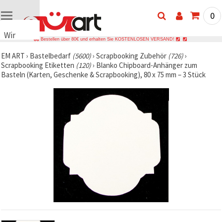
0
Wir
Bestellen über 80€ und erhalten Sie KOSTENLOSEN VERSAND!
verwenden
EM ART
›
Bastelbedarf
(5600)
›
Scrapbooking Zubehör
(726)
›
Cookies
Scrapbooking Etiketten
(120)
›
Blanko Chipboard-Anhänger zum
🍪 Wir
Basteln (Karten, Geschenke & Scrapbooking), 80 x 75 mm – 3 Stück
verwenden
Cookies
und
ähnliche
Technologien,
um das
ordnungsgemäße
Funktionieren
der Website
sicherzustellen,
Ihr
Nutzungserlebnis
zu
verbessern
und, mit
Ihrer
Einwilligung,
den
Datenverkehr