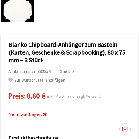
zu
analysieren
sowie
relevantere
Inhalte und
Werbung
anzuzeigen,
auch mit
Blanko Chipboard-Anhänger zum Basteln
Unterstützung
unserer
(Karten, Geschenke & Scrapbooking), 80 x 75
Partner für
mm – 3 Stück
Analyse
und
Marketing.
Artikelnummer:
832254
Stück: 3
Sie können
Zur Wunschliste hinzufügen
alle
Cookies
akzeptieren,
Preis:
0.60 €
inkl. MwSt. evtl. zzgl. Versand
ablehnen
oder Ihre
Auswahl in
den
Nicht auf Lager:
Einstellungen
individuell
festlegen.
Ihre
Einwilligung
Produktbeschreibung