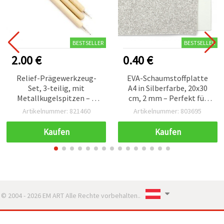
BESTSELLER
BESTSELLER
2.00 €
0.40 €
Relief-Prägewerkzeug-
EVA-Schaumstoffplatte
Set, 3-teilig, mit
A4 in Silberfarbe, 20x30
Metallkugelspitzen – 5
cm, 2 mm – Perfekt für
Größen (1 mm, 1,5 mm, 2
funkelndes Scrapbooking
Artikelnummer: 821460
Artikelnummer: 803695
mm, 2,5 mm, 3 mm)
& kreative Bastelprojekte
Kaufen
Kaufen
© 2004 - 2026 EM ART Alle Rechte vorbehalten..