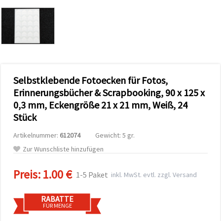
zu
analysieren
sowie
relevantere
Inhalte und
Werbung
anzuzeigen,
auch mit
Unterstützung
Selbstklebende Fotoecken für Fotos,
unserer
Partner für
Erinnerungsbücher & Scrapbooking, 90 x 125 x
Analyse
und
0,3 mm, Eckengröße 21 x 21 mm, Weiß, 24
Marketing.
Stück
Sie können
alle
Artikelnummer:
612074
Gewicht: 5 gr.
Cookies
akzeptieren,
Zur Wunschliste hinzufügen
ablehnen
oder Ihre
Auswahl in
Preis:
1.00 €
1-5 Paket
inkl. MwSt. evtl. zzgl. Versand
den
Einstellungen
individuell
RABATTE
festlegen.
FÜR MENGE
Ihre
Einwilligung