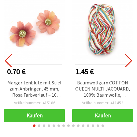
0.70 €
1.45 €
Margeritenblüte mit Stiel
Baumwollgarn COTTON
zum Anbringen, 45 mm,
QUEEN MULTI JACQUARD,
Rosa Farbverlauf – 10
100% Baumwolle,
Stück für DIY/Basteln,
mehrfarbig meliert, 50 g /
Artikelnummer: 415186
Artikelnummer: 411452
Hochzeitsdeko, Sträuße,
125 m
Gestecke,
Kaufen
Kaufen
Tischdekoration,
Haarschmuck &
Scrapbooking