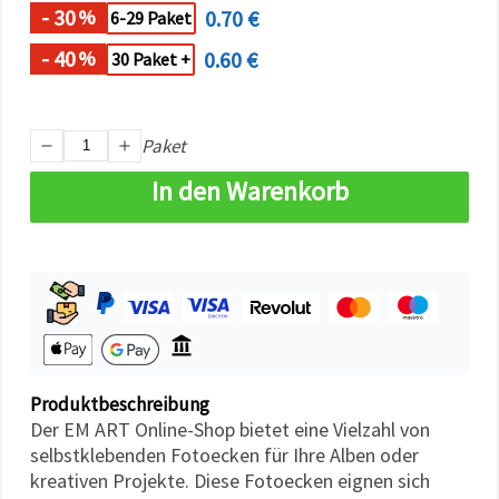
können Sie
- 30
0.70 €
%
6-29 Paket
jederzeit
ändern
- 40
0.60 €
%
30 Paket +
oder
widerrufen.
Impressum
Datenschutzerklärung
Cookie-
Paket
Richtlinie
In den Warenkorb
Alle
akzeptieren
Cookie-
Einstellungen
Produktbeschreibung
Der EM ART Online-Shop bietet eine Vielzahl von
selbstklebenden Fotoecken für Ihre Alben oder
kreativen Projekte. Diese Fotoecken eignen sich