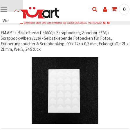
0
Wir
Bestellen über 80€ und erhalten Sie KOSTENLOSEN VERSAND!
verwenden
EM ART
›
Bastelbedarf
(5600)
›
Scrapbooking Zubehör
(726)
›
Cookies
Scrapbook-Alben
(116)
›
Selbstklebende Fotoecken für Fotos,
🍪 Wir
Erinnerungsbücher & Scrapbooking, 90 x 125 x 0,3 mm, Eckengröße 21 x
verwenden
21 mm, Weiß, 24 Stück
Cookies
und
ähnliche
Technologien,
um das
ordnungsgemäße
Funktionieren
der Website
sicherzustellen,
Ihr
Nutzungserlebnis
zu
verbessern
und, mit
Ihrer
Einwilligung,
den
Datenverkehr