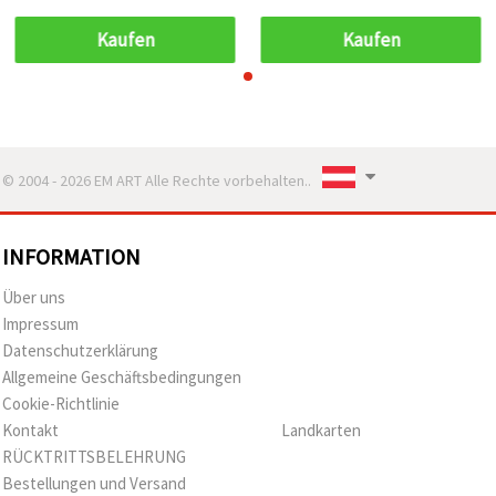
0,3 mm, Eckengröße 21 x
0,3 mm, Eckengröße 21 x
21 mm, Weiß, 24 Stück
21 mm, Weiß, 24 Stück
Kaufen
Kaufen
© 2004 - 2026 EM ART Alle Rechte vorbehalten..
INFORMATION
Über uns
Impressum
Datenschutzerklärung
Allgemeine Geschäftsbedingungen
Cookie-Richtlinie
Kontakt
Landkarten
RÜCKTRITTSBELEHRUNG
Bestellungen und Versand