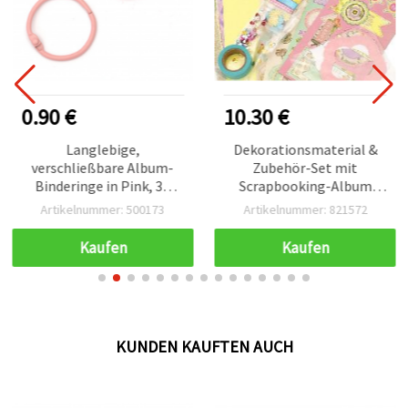
0.90 €
10.30 €
Langlebige,
Dekorationsmaterial &
verschließbare Album-
Zubehör-Set mit
Binderinge in Pink, 30
Scrapbooking-Album
mm, 4er-Set – perfekte
„Happy Day“, 15 Seiten,
Artikelnummer: 500173
Artikelnummer: 821572
Schnappverschluss-
15,5 x 22 cm – DIY-Basteln
Verbinder für
für Fotoalben, Karten &
Kaufen
Kaufen
Scrapbooking, Journals &
Geschenke
kreative DIY-Projekte
KUNDEN KAUFTEN AUCH