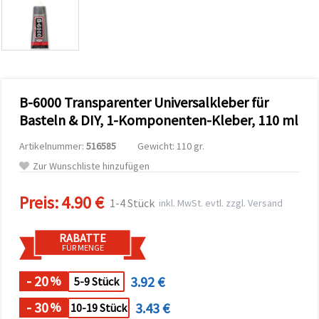
zu
analysieren
sowie
relevantere
Inhalte und
Werbung
anzuzeigen,
auch mit
B-6000 Transparenter Universalkleber für
Unterstützung
unserer
Basteln & DIY, 1-Komponenten-Kleber, 110 ml
Partner für
Analyse
Artikelnummer:
516585
Gewicht: 110 gr.
und
Marketing.
Zur Wunschliste hinzufügen
Sie können
alle
Preis:
4.90 €
Cookies
1-4 Stück
inkl. MwSt. evtl. zzgl. Versand
akzeptieren,
ablehnen
oder Ihre
RABATTE
Auswahl in
FÜR MENGE
den
Einstellungen
individuell
- 20
3.92 €
%
5-9 Stück
festlegen.
Ihre
- 30
3.43 €
%
10-19 Stück
Einwilligung