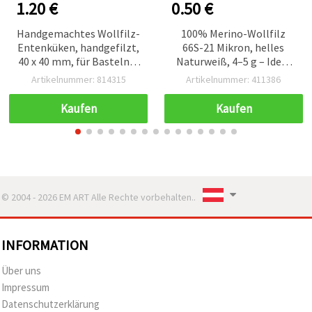
1.20 €
0.50 €
Handgemachtes Wollfilz-
100% Merino-Wollfilz
Entenküken, handgefilzt,
66S-21 Mikron, helles
40 x 40 mm, für Basteln &
Naturweiß, 4–5 g – Ideal
DIY
zum Filzen, für Basteln,
Artikelnummer: 814315
Artikelnummer: 411386
Hüte, Accessoires &
Spielzeug
Kaufen
Kaufen
© 2004 - 2026 EM ART Alle Rechte vorbehalten..
INFORMATION
Über uns
Impressum
Datenschutzerklärung