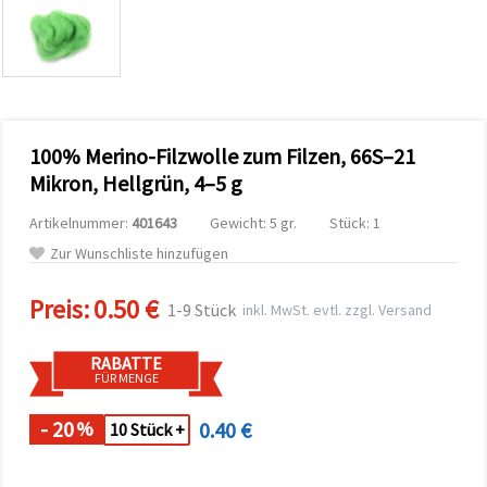
zu
analysieren
sowie
relevantere
Inhalte und
Werbung
anzuzeigen,
auch mit
100% Merino-Filzwolle zum Filzen, 66S–21
Unterstützung
unserer
Mikron, Hellgrün, 4–5 g
Partner für
Analyse
Artikelnummer:
401643
Gewicht: 5 gr.
Stück: 1
und
Marketing.
Zur Wunschliste hinzufügen
Sie können
alle
Preis:
0.50 €
Cookies
1-9 Stück
inkl. MwSt. evtl. zzgl. Versand
akzeptieren,
ablehnen
oder Ihre
RABATTE
Auswahl in
FÜR MENGE
den
Einstellungen
individuell
- 20
0.40 €
%
10 Stück +
festlegen.
Ihre
Einwilligung