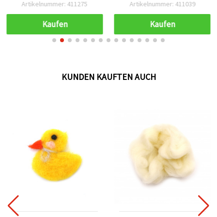
– 50 g
für Vliesstoffe
Artikelnummer: 411275
Artikelnummer: 411039
Kaufen
Kaufen
KUNDEN KAUFTEN AUCH