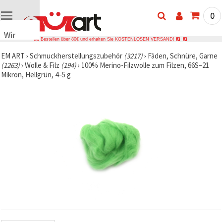
0
Wir
Bestellen über 80€ und erhalten Sie KOSTENLOSEN VERSAND!
verwenden
EM ART
›
Schmuckherstellungszubehör
(3217)
›
Fäden, Schnüre, Garne
Cookies
(1263)
›
Wolle & Filz
(194)
›
100% Merino-Filzwolle zum Filzen, 66S–21
🍪 Wir
Mikron, Hellgrün, 4–5 g
verwenden
Cookies
und
ähnliche
Technologien,
um das
ordnungsgemäße
Funktionieren
der Website
sicherzustellen,
Ihr
Nutzungserlebnis
zu
verbessern
und, mit
Ihrer
Einwilligung,
den
Datenverkehr