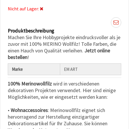
können Sie
jederzeit
Nicht auf Lager:
ändern
oder
widerrufen.
Impressum
Datenschutzerklärung
Produktbeschreibung
Cookie-
Machen Sie Ihre Hobbyprojekte eindrucksvoller als je
Richtlinie
zuvor mit 100% MERINO Wollfilz! Tolle Farben, die
einen Hauch von Qualität verleihen.
Jetzt online
Alle
bestellen
!
akzeptieren
Marke
EM ART
Cookie-
Einstellungen
100% Merinowollfilz
wird in verschiedenen
dekorativen Projekten verwendet. Hier sind einige
Möglichkeiten, wie er eingesetzt werden kann:
•
Wohnaccessoires
: Merinowollfilz eignet sich
hervorragend zur Herstellung einzigartiger
Dekorationsartikel für Ihr Zuhause. Sie können