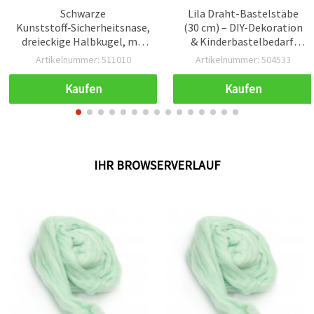
Schwarze
Lila Draht-Bastelstäbe
Kunststoff‑Sicherheitsnase,
(30 cm) – DIY-Dekoration
dreieckige Halbkugel, mit
& Kinderbastelbedarf,
Schraube, 14,5×8×6 mm,
10er Pack
Artikelnummer: 511010
Artikelnummer: 504533
Schraubenlänge 12 mm – 20
Stück, für Plüschtiere &
Kaufen
Kaufen
Amigurumi
IHR BROWSERVERLAUF