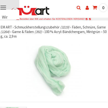
0
Wir
Bestellen über 80€ und erhalten Sie KOSTENLOSEN VERSAND!
verwenden
EM ART
›
Schmuckherstellungszubehör
(3219)
›
Fäden, Schnüre, Garne
Cookies
(1264)
›
Garne & Fäden
(392)
›
100 % Acryl-Bändchengarn, Mintgrün – 50
🍪 Wir
g, ca. 2,9 m
verwenden
Cookies
und
ähnliche
Technologien,
um das
ordnungsgemäße
Funktionieren
der Website
sicherzustellen,
Ihr
Nutzungserlebnis
zu
verbessern
und, mit
Ihrer
Einwilligung,
den
Datenverkehr