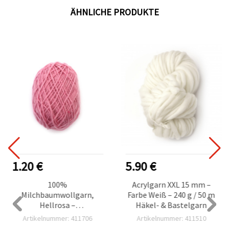
ÄHNLICHE PRODUKTE
1.20 €
5.90 €
100%
Acrylgarn XXL 15 mm –
Milchbaumwollgarn,
Farbe Weiß – 240 g / 50 m
Hellrosa –
Häkel- & Bastelgarn
Kammgarn/Worsted
Artikelnummer: 411706
Artikelnummer: 411510
Weight – 50 g Strick- &