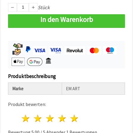
können Sie
Stück
jederzeit
ändern
oder
In den Warenkorb
widerrufen.
Impressum
Datenschutzerklärung
Cookie-
Richtlinie
Alle
akzeptieren
Cookie-
Produktbeschreibung
Einstellungen
Marke
EM ART
Produkt bewerten:
1 Stern
2 Sterne
3 Sterne
4 Sterne
5 Sterne
Bewertung
5.00
/
5
Absender
1
Bewertungen.