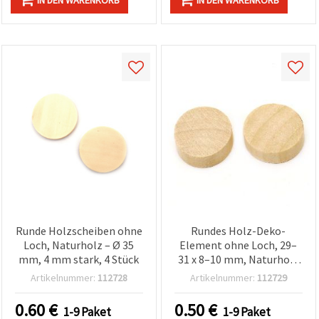
IN DEN WARENKORB
IN DEN WARENKORB
Runde Holzscheiben ohne
Rundes Holz-Deko-
Loch, Naturholz – Ø 35
Element ohne Loch, 29–
mm, 4 mm stark, 4 Stück
31 x 8–10 mm, Naturholz
– 5 Stück, sortiert
Artikelnummer:
112728
Artikelnummer:
112729
(gemischt)
0.60
€
0.50
€
1-9 Paket
1-9 Paket