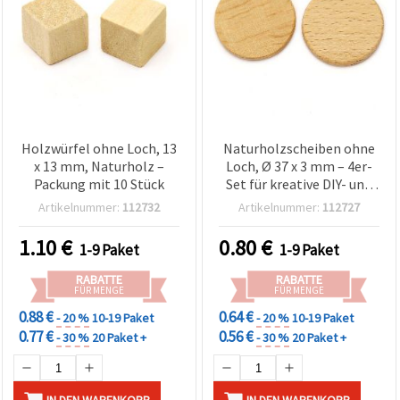
Holzwürfel ohne Loch, 13
Naturholzscheiben ohne
x 13 mm, Naturholz –
Loch, Ø 37 x 3 mm – 4er-
Packung mit 10 Stück
Set für kreative DIY- und
Basteldekoration
Artikelnummer:
112732
Artikelnummer:
112727
1.10
€
0.80
€
1-9 Paket
1-9 Paket
RABATTE
RABATTE
FÜR MENGE
FÜR MENGE
0.88 €
0.64 €
- 20 %
10-19 Paket
- 20 %
10-19 Paket
0.77 €
0.56 €
- 30 %
20 Paket +
- 30 %
20 Paket +