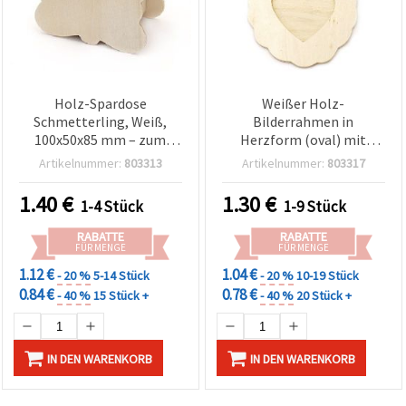
Holz-Spardose
Weißer Holz-
Schmetterling, Weiß,
Bilderrahmen in
100x50x85 mm – zum
Herzform (oval) mit
Basteln
Kordel zum Aufhängen,
Artikelnummer:
803313
Artikelnummer:
803317
220/145 mm
1.40
€
1.30
€
1-4 Stück
1-9 Stück
RABATTE
RABATTE
FÜR MENGE
FÜR MENGE
1.12 €
1.04 €
- 20 %
5-14 Stück
- 20 %
10-19 Stück
0.84 €
0.78 €
- 40 %
15 Stück +
- 40 %
20 Stück +
IN DEN WARENKORB
IN DEN WARENKORB