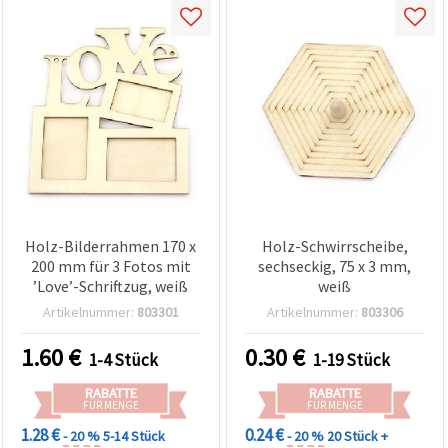
Holz-Bilderrahmen 170 x
Holz-Schwirrscheibe,
200 mm für 3 Fotos mit
sechseckig, 75 x 3 mm,
’Love’-Schriftzug, weiß
weiß
Artikelnummer:
803301
Artikelnummer:
803306
1.60
€
0.30
€
1-4 Stück
1-19 Stück
RABATTE
RABATTE
FÜR MENGE
FÜR MENGE
1.28 €
0.24 €
- 20 %
5-14 Stück
- 20 %
20 Stück +