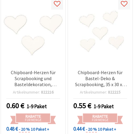
Chipboard-Herzen für
Chipboard-Herzen für
Scrapbooking und
Bastel-Deko &
Basteldekoration,
Scrapbooking, 35 x 30 x 1
60×55×1 mm – 5 Stück
mm – 10 Stück
Artikelnummer:
822216
Artikelnummer:
822215
0.60
€
0.55
€
1-9 Paket
1-9 Paket
RABATTE
RABATTE
FÜR MENGE
FÜR MENGE
0.48 €
0.44 €
- 20 %
10 Paket +
- 20 %
10 Paket +