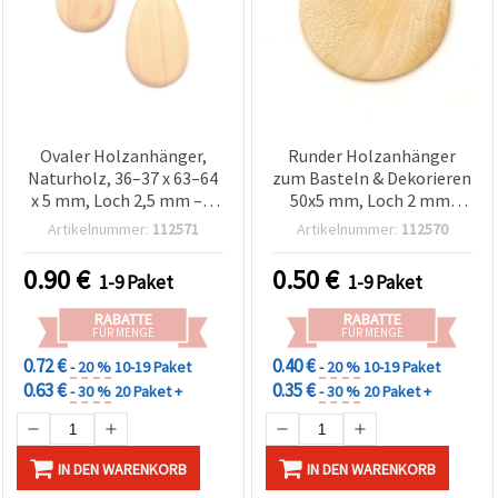
Ovaler Holzanhänger,
Runder Holzanhänger
Naturholz, 36–37 x 63–64
zum Basteln & Dekorieren
x 5 mm, Loch 2,5 mm – 2
50x5 mm, Loch 2 mm,
Stück
Naturholz – 2 Stück
Artikelnummer:
112571
Artikelnummer:
112570
0.90
€
0.50
€
1-9 Paket
1-9 Paket
RABATTE
RABATTE
FÜR MENGE
FÜR MENGE
0.72 €
0.40 €
- 20 %
10-19 Paket
- 20 %
10-19 Paket
0.63 €
0.35 €
- 30 %
20 Paket +
- 30 %
20 Paket +
IN DEN WARENKORB
IN DEN WARENKORB