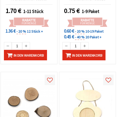
fördert Kreativität
DIY-Deko
1.70
€
0.75
€
1-11 Stück
1-9 Paket
RABATTE
RABATTE
FÜR MENGE
FÜR MENGE
1.36 €
0.60 €
- 20 %
12 Stück +
- 20 %
10-19 Paket
0.45 €
- 40 %
20 Paket +
IN DEN WARENKORB
IN DEN WARENKORB