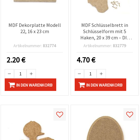
MDF Dekorplatte Modell
MDF Schlüsselbrett in
22, 16 x 23 cm
Schlüsselform mit 5
Haken, 20 x 39 cm – DIY
Bastel-Rohling zum
Artikelnummer:
832774
Artikelnummer:
832779
Gestalten
2.20
€
4.70
€
IN DEN WARENKORB
IN DEN WARENKORB