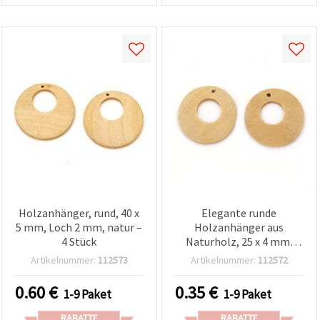
Holzanhänger, rund, 40 x
Elegante runde
5 mm, Loch 2 mm, natur –
Holzanhänger aus
4 Stück
Naturholz, 25 x 4 mm,
Loch 2 mm – Set (4 Stück)
Artikelnummer:
112573
Artikelnummer:
112572
für Schmuckherstellung &
kreative Bastel-/DIY-
0.60
€
0.35
€
1-9 Paket
1-9 Paket
Projekte
RABATTE
RABATTE