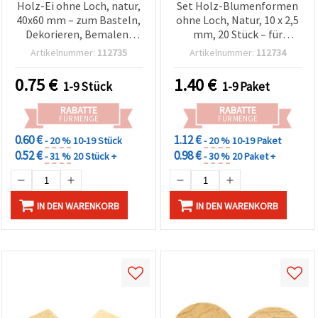
Holz-Ei ohne Loch, natur,
Set Holz-Blumenformen
40x60 mm – zum Basteln,
ohne Loch, Natur, 10 x 2,5
Dekorieren, Bemalen,
mm, 20 Stück – für
Decoupage, Brandmalerei
Dekoration,
Artikelnummer:
112735
Artikelnummer:
112734
& Osterdeko
Scrapbooking, Decoupage
& Bastelprojekte
0.75
€
1.40
€
1-9 Stück
1-9 Paket
RABATTE
RABATTE
FÜR MENGE
FÜR MENGE
0.60 €
1.12 €
- 20 %
10-19 Stück
- 20 %
10-19 Paket
0.52 €
0.98 €
- 31 %
20 Stück +
- 30 %
20 Paket +
IN DEN WARENKORB
IN DEN WARENKORB