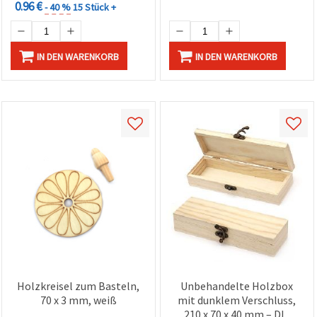
0.96 €
- 40 %
15 Stück +
IN DEN WARENKORB
IN DEN WARENKORB
Holzkreisel zum Basteln,
Unbehandelte Holzbox
70 x 3 mm, weiß
mit dunklem Verschluss,
210 x 70 x 40 mm – DIY