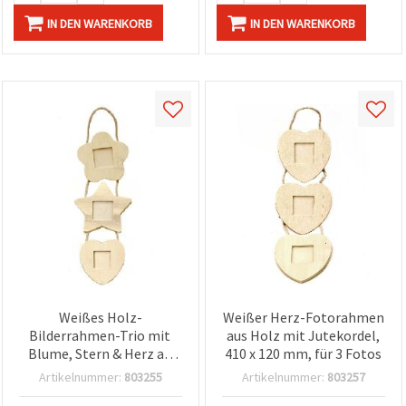
IN DEN WARENKORB
IN DEN WARENKORB
Weißes Holz-
Weißer Herz-Fotorahmen
Bilderrahmen-Trio mit
aus Holz mit Jutekordel,
Blume, Stern & Herz an
410 x 120 mm, für 3 Fotos
Kordel, 410 x 120 mm
Artikelnummer:
803255
Artikelnummer:
803257