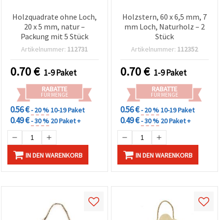
Holzquadrate ohne Loch,
Holzstern, 60 x 6,5 mm, 7
20 x 5 mm, natur –
mm Loch, Naturholz – 2
Packung mit 5 Stück
Stück
Artikelnummer:
112731
Artikelnummer:
112352
0.70
€
0.70
€
1-9 Paket
1-9 Paket
RABATTE
RABATTE
FÜR MENGE
FÜR MENGE
0.56 €
0.56 €
- 20 %
10-19 Paket
- 20 %
10-19 Paket
0.49 €
0.49 €
- 30 %
20 Paket +
- 30 %
20 Paket +
IN DEN WARENKORB
IN DEN WARENKORB