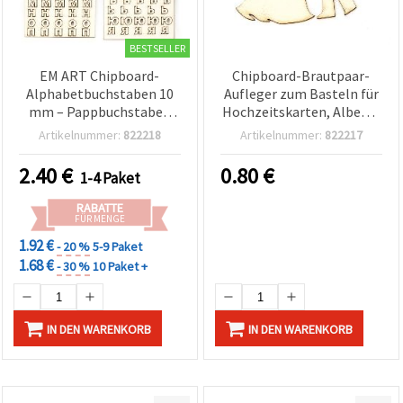
BESTSELLER
EM ART Chipboard-
Chipboard-Brautpaar-
Alphabetbuchstaben 10
Aufleger zum Basteln für
mm – Pappbuchstaben
Hochzeitskarten, Alben &
für Scrapbooking &
Scrapbooking, 90 x 1 mm
Artikelnummer:
822218
Artikelnummer:
822217
Basteln
– 2 Stück
2.40
€
0.80
€
1-4 Paket
RABATTE
FÜR MENGE
1.92 €
- 20 %
5-9 Paket
1.68 €
- 30 %
10 Paket +
IN DEN WARENKORB
IN DEN WARENKORB