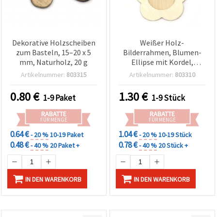
Dekorative Holzscheiben
Weißer Holz-
zum Basteln, 15–20 x 5
Bilderrahmen, Blumen-
mm, Naturholz, 20 g
Ellipse mit Kordel,
210/145 mm, DIY Bastel-
Artikelnummer:
803315
Artikelnummer:
803310
Deko
0.80
€
1.30
€
1-9 Paket
1-9 Stück
RABATTE
RABATTE
FÜR MENGE
FÜR MENGE
0.64 €
1.04 €
- 20 %
10-19 Paket
- 20 %
10-19 Stück
0.48 €
0.78 €
- 40 %
20 Paket +
- 40 %
20 Stück +
IN DEN WARENKORB
IN DEN WARENKORB