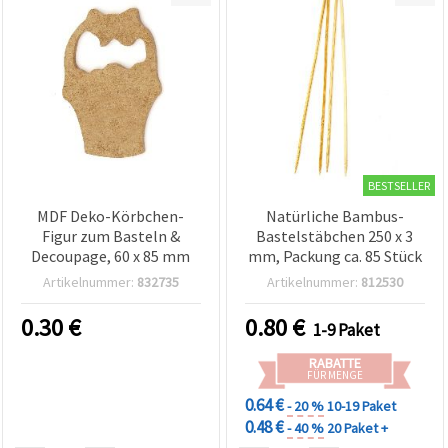
BESTSELLER
MDF Deko-Körbchen-
Natürliche Bambus-
Figur zum Basteln &
Bastelstäbchen 250 x 3
Decoupage, 60 x 85 mm
mm, Packung ca. 85 Stück
Artikelnummer:
832735
Artikelnummer:
812530
0.30
€
0.80
€
1-9 Paket
RABATTE
FÜR MENGE
0.64 €
- 20 %
10-19 Paket
0.48 €
- 40 %
20 Paket +