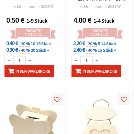
Bastelrohling zum
Artikelnummer:
803303
Artikelnummer:
803307
Gestalten
0.50
€
4.00
€
1-9 Stück
1-4 Stück
RABATTE
RABATTE
FÜR MENGE
FÜR MENGE
0.40 €
3.20 €
- 20 %
10-19 Stück
- 20 %
5-14 Stück
0.30 €
2.40 €
- 40 %
20 Stück +
- 40 %
15 Stück +
IN DEN WARENKORB
IN DEN WARENKORB