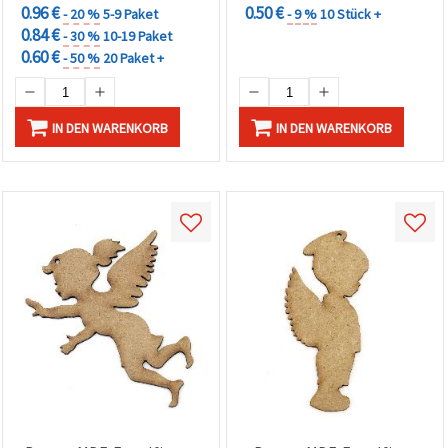
0.96 €
0.50 €
- 20 %
5-9 Paket
- 9 %
10 Stück +
0.84 €
- 30 %
10-19 Paket
0.60 €
- 50 %
20 Paket +
IN DEN WARENKORB
IN DEN WARENKORB