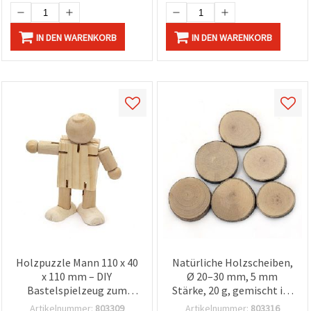
IN DEN WARENKORB
IN DEN WARENKORB
Holzpuzzle Mann 110 x 40
Natürliche Holzscheiben,
x 110 mm – DIY
Ø 20–30 mm, 5 mm
Bastelspielzeug zum
Stärke, 20 g, gemischt im
Bemalen für Kinder,
Inhalt – zum Basteln &
Artikelnummer:
803309
Artikelnummer:
803316