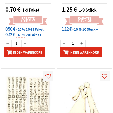
0.70
€
1.25
€
1-9 Paket
1-9 Stück
RABATTE
RABATTE
FÜR MENGE
FÜR MENGE
0.56 €
1.12 €
- 20 %
10-19 Paket
- 10 %
10 Stück +
0.42 €
- 40 %
20 Paket +
IN DEN WARENKORB
IN DEN WARENKORB