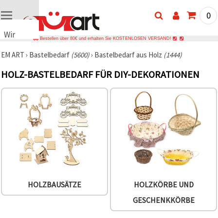
0
Wir
Bestellen über 80€ und erhalten Sie KOSTENLOSEN VERSAND!
verwenden
EM ART
›
Bastelbedarf
(5600)
›
Bastelbedarf aus Holz
(1444)
Cookies
🍪 Wir
HOLZ-BASTELBEDARF FÜR DIY-DEKORATIONEN
verwenden
Cookies
und
ähnliche
Technologien,
um das
ordnungsgemäße
Funktionieren
der Website
sicherzustellen,
Ihr
Nutzungserlebnis
zu
verbessern
HOLZBAUSÄTZE
HOLZKÖRBE UND
und, mit
Ihrer
GESCHENKKÖRBE
Einwilligung,
den
Datenverkehr