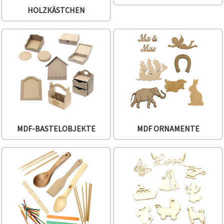
können Sie
HOLZKÄSTCHEN
jederzeit
ändern
oder
widerrufen.
Impressum
Datenschutzerklärung
Cookie-
Richtlinie
Alle
akzeptieren
Cookie-
MDF-BASTELOBJEKTE
MDF ORNAMENTE
Einstellungen