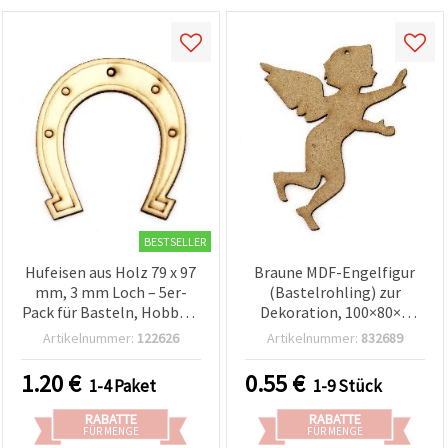
BESTSELLER
Hufeisen aus Holz 79 x 97
Braune MDF-Engelfigur
mm, 3 mm Loch – 5er-
(Bastelrohling) zur
Pack für Basteln, Hobby &
Dekoration, 100×80×3
Deko
mm
Artikelnummer:
122626
Artikelnummer:
832689
1.20
€
0.55
€
1-4 Paket
1-9 Stück
RABATTE
RABATTE
FÜR MENGE
FÜR MENGE