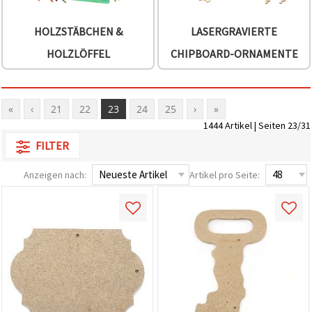
HOLZSTÄBCHEN &
LASERGRAVIERTE
HOLZLÖFFEL
CHIPBOARD-ORNAMENTE
«
‹
21
22
23
24
25
›
»
1444 Artikel | Seiten 23/31
FILTER
Anzeigen nach:
Artikel pro Seite: