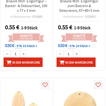
Braune MDF-Engelfigur –
Braune MDF-Engelfigur
Bastel- & Dekoartikel, 100
zum Basteln &
x 77 x 3 mm
Dekorieren, 97×40×3 mm
Artikelnummer:
832688
Artikelnummer:
832692
0.55
€
0.55
€
1-9 Stück
1-9 Stück
RABATTE
RABATTE
FÜR MENGE
FÜR MENGE
0.50 €
0.50 €
- 9 %
10 Stück +
- 9 %
10 Stück +
IN DEN WARENKORB
IN DEN WARENKORB