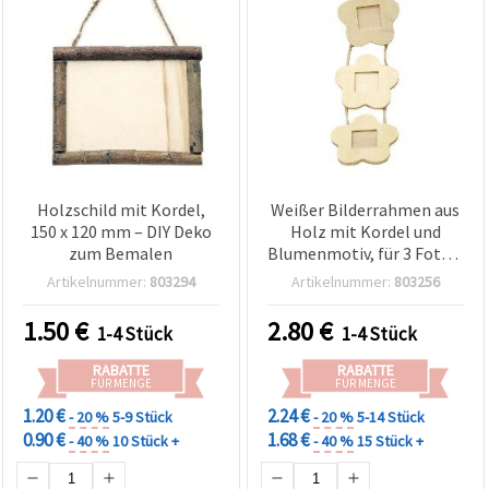
Holzschild mit Kordel,
Weißer Bilderrahmen aus
150 x 120 mm – DIY Deko
Holz mit Kordel und
zum Bemalen
Blumenmotiv, für 3 Fotos,
410 x 120 mm
Artikelnummer:
803294
Artikelnummer:
803256
1.50
€
2.80
€
1-4 Stück
1-4 Stück
RABATTE
RABATTE
FÜR MENGE
FÜR MENGE
1.20 €
2.24 €
- 20 %
5-9 Stück
- 20 %
5-14 Stück
0.90 €
1.68 €
- 40 %
10 Stück +
- 40 %
15 Stück +