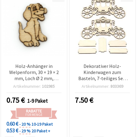
Holz-Anhänger in
Dekorativer Holz-
Welpenform, 30 × 19 × 2
Kinderwagen zum
mm, Loch Ø 2 mm,
Basteln, 7-teiliges Set,
Naturholz,
240 x 95 x 160 mm
Artikelnummer:
102985
Artikelnummer:
803369
lasergeschnitten – für
Schmuck, Scrapbooking,
0.75
€
7.50
€
1-9 Paket
Basteln & Dekoration –
Set mit 10 Stück
RABATTE
FÜR MENGE
0.60 €
- 20 %
10-19 Paket
0.53 €
- 29 %
20 Paket +