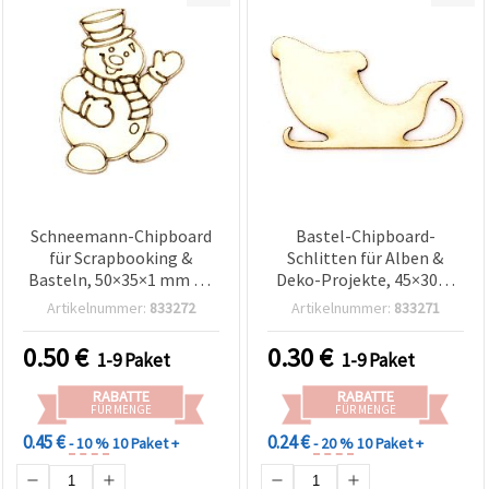
Schneemann-Chipboard
Bastel-Chipboard-
für Scrapbooking &
Schlitten für Alben &
Basteln, 50×35×1 mm – 2
Deko-Projekte, 45×30×1
Stück
mm – 2er-Set
Artikelnummer:
833272
Artikelnummer:
833271
0.50
€
0.30
€
1-9 Paket
1-9 Paket
RABATTE
RABATTE
FÜR MENGE
FÜR MENGE
0.45 €
0.24 €
- 10 %
10 Paket +
- 20 %
10 Paket +