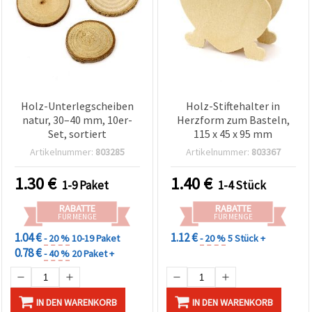
Holz-Unterlegscheiben
Holz-Stiftehalter in
natur, 30–40 mm, 10er-
Herzform zum Basteln,
Set, sortiert
115 x 45 x 95 mm
Artikelnummer:
803285
Artikelnummer:
803367
1.30
€
1.40
€
1-9 Paket
1-4 Stück
RABATTE
RABATTE
FÜR MENGE
FÜR MENGE
1.04 €
1.12 €
- 20 %
10-19 Paket
- 20 %
5 Stück +
0.78 €
- 40 %
20 Paket +
IN DEN WARENKORB
IN DEN WARENKORB