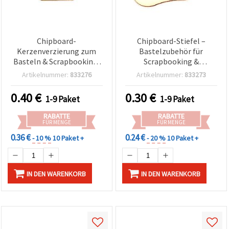
Chipboard-
Chipboard-Stiefel –
Kerzenverzierung zum
Bastelzubehör für
Basteln & Scrapbooking,
Scrapbooking &
50x30x1 mm - 2 Stück
Dekoration, 45 x 50 x 1
Artikelnummer:
833276
Artikelnummer:
833273
mm, 2 Stück
0.40
€
0.30
€
1-9 Paket
1-9 Paket
RABATTE
RABATTE
FÜR MENGE
FÜR MENGE
0.36 €
0.24 €
- 10 %
10 Paket +
- 20 %
10 Paket +
IN DEN WARENKORB
IN DEN WARENKORB