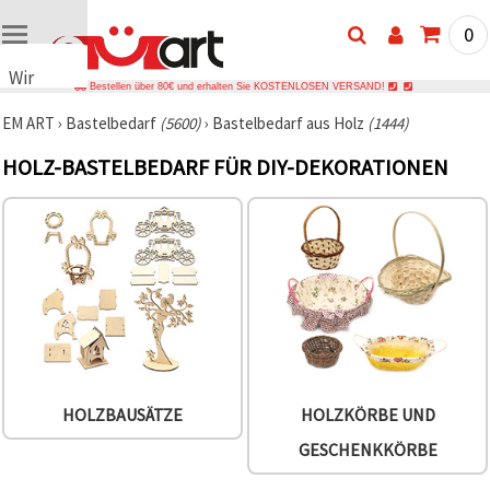
0
Wir
Bestellen über 80€ und erhalten Sie KOSTENLOSEN VERSAND!
verwenden
EM ART
›
Bastelbedarf
(5600)
›
Bastelbedarf aus Holz
(1444)
Cookies
🍪 Wir
HOLZ-BASTELBEDARF FÜR DIY-DEKORATIONEN
verwenden
Cookies
und
ähnliche
Technologien,
um das
ordnungsgemäße
Funktionieren
der Website
sicherzustellen,
Ihr
Nutzungserlebnis
zu
verbessern
HOLZBAUSÄTZE
HOLZKÖRBE UND
und, mit
Ihrer
GESCHENKKÖRBE
Einwilligung,
den
Datenverkehr