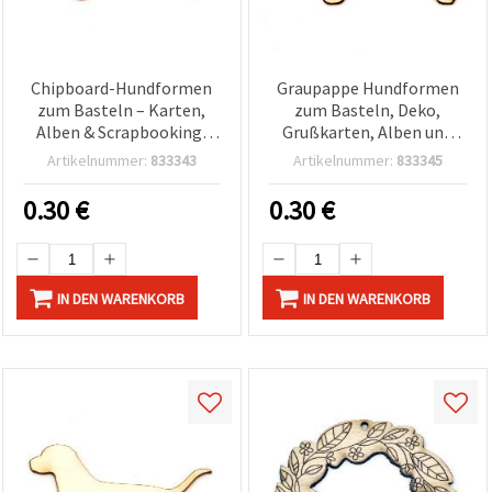
Chipboard-Hundformen
Graupappe Hundformen
zum Basteln – Karten,
zum Basteln, Deko,
Alben & Scrapbooking,
Grußkarten, Alben und
30×50×1 mm, 2 Stück
Scrapbooking, 30 x 50 x 1
Artikelnummer:
833343
Artikelnummer:
833345
mm - 2 Stück
0.30
€
0.30
€
IN DEN WARENKORB
IN DEN WARENKORB