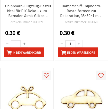
Chipboard‑Flugzeug‑Bastelteil,
Dampfschiff Chipboard-
ideal für DIY‑Deko – zum
Bastelformen zur
Bemalen & mit Glitzer
Dekoration, 35×50×1 mm,
verzierbar, 55×50×1 mm, 2
2 Stück
Artikelnummer:
833321
Artikelnummer:
833320
Stück
0.30
€
0.30
€
IN DEN WARENKORB
IN DEN WARENKORB