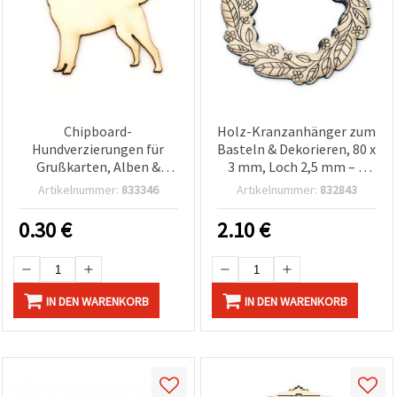
Chipboard-
Holz-Kranzanhänger zum
Hundverzierungen für
Basteln & Dekorieren, 80 x
Grußkarten, Alben &
3 mm, Loch 2,5 mm – 2
Scrapbooking, 40 x 50 x 1
Stück
Artikelnummer:
833346
Artikelnummer:
832843
mm – 2 Stk.
0.30
€
2.10
€
IN DEN WARENKORB
IN DEN WARENKORB