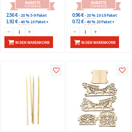
RABATTE
RABATTE
FÜR MENGE
FÜR MENGE
2.56 €
0.96 €
- 20 %
5-9 Paket
- 20 %
10-19 Paket
1.92 €
0.72 €
- 40 %
10 Paket +
- 40 %
20 Paket +
IN DEN WARENKORB
IN DEN WARENKORB