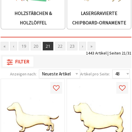
HOLZSTÄBCHEN &
LASERGRAVIERTE
HOLZLÖFFEL
CHIPBOARD-ORNAMENTE
«
‹
19
20
21
22
23
›
»
1443 Artikel | Seiten 21/31
FILTER
Anzeigen nach:
Artikel pro Seite: