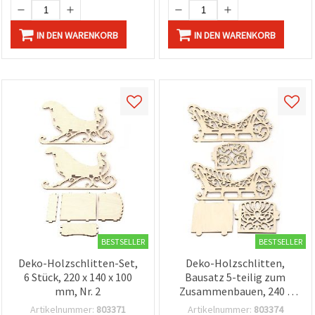
IN DEN WARENKORB
IN DEN WARENKORB
BESTSELLER
BESTSELLER
Deko-Holzschlitten-Set,
Deko-Holzschlitten,
6 Stück, 220 x 140 x 100
Bausatz 5-teilig zum
mm, Nr. 2
Zusammenbauen, 240 x
130 x 100 mm
Artikelnummer:
803371
Artikelnummer:
803374