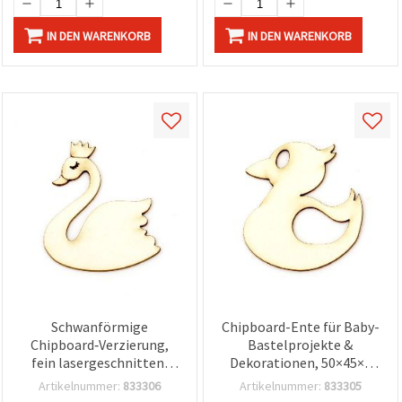
IN DEN WARENKORB
IN DEN WARENKORB
Schwanförmige
Chipboard-Ente für Baby-
Chipboard‑Verzierung,
Bastelprojekte &
fein lasergeschnitten,
Dekorationen, 50×45×1
50×40×1 mm – 2 Stück
mm – 2 Stück
Artikelnummer:
833306
Artikelnummer:
833305
(Bastelzubehör /