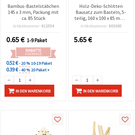
Bambus-Bastelstäbchen
Holz-Deko-Schlitten
145 x 3 mm, Packung mit
Bausatz zum Basteln, 5-
ca. 85 Stück
teilig, 160 x 100 x 85 mm –
DIY Weihnachtsdeko
Artikelnummer:
812554
Artikelnummer:
803365
0.65
€
5.65
€
1-9 Paket
RABATTE
FÜR MENGE
0.52 €
- 20 %
10-19 Paket
0.39 €
- 40 %
20 Paket +
IN DEN WARENKORB
IN DEN WARENKORB