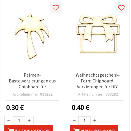
Palmen-
Weihnachtsgeschenk-
Bastelverzierungen aus
Form Chipboard-
Chipboard für
Verzierungen für DIY-
Scrapbooking, 50×35×1
Bastel-Deko, 45 x 50 x 1
Artikelnummer:
833292
Artikelnummer:
833282
mm – 2 Stück
mm – 2 Stück
0.30
€
0.40
€