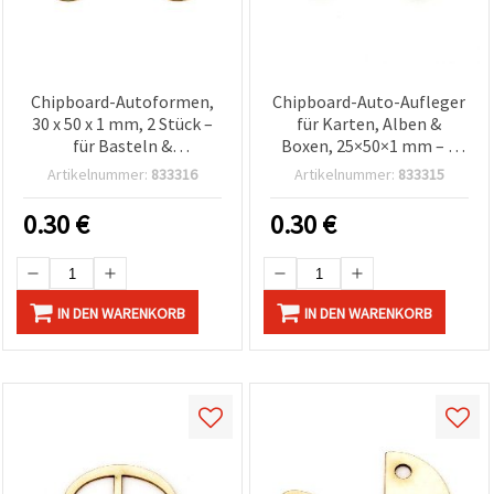
Chipboard-Autoformen,
Chipboard-Auto-Aufleger
30 x 50 x 1 mm, 2 Stück –
für Karten, Alben &
für Basteln &
Boxen, 25×50×1 mm – 2
Scrapbooking
Stück
Artikelnummer:
833316
Artikelnummer:
833315
0.30
€
0.30
€
IN DEN WARENKORB
IN DEN WARENKORB