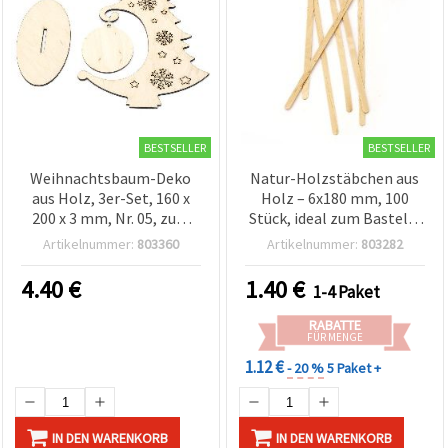
BESTSELLER
BESTSELLER
Weihnachtsbaum-Deko
Natur-Holzstäbchen aus
aus Holz, 3er-Set, 160 x
Holz – 6x180 mm, 100
200 x 3 mm, Nr. 05, zum
Stück, ideal zum Basteln,
Basteln & DIY
Dekorieren & für kreative
Artikelnummer:
803360
Artikelnummer:
803282
DIY-Projekte
4.40
€
1.40
€
1-4 Paket
RABATTE
FÜR MENGE
1.12 €
- 20 %
5 Paket +
IN DEN WARENKORB
IN DEN WARENKORB