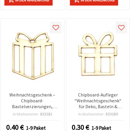
IN DEN WARENKORB
IN DEN WARENKORB
Weihnachtsgeschenk –
Chipboard-Aufleger
Chipboard-
“Weihnachtsgeschenk“
Bastelverzierungen,
für Deko, Basteln &
50×40×1 mm, 2er-Set
Scrapbooking, 50×45×1
Artikelnummer:
833281
Artikelnummer:
833280
mm – 2 Stück
0.40
€
0.30
€
1-9 Paket
1-9 Paket