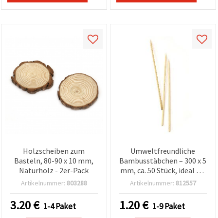
Holzscheiben zum
Umweltfreundliche
Basteln, 80-90 x 10 mm,
Bambusstäbchen – 300 x 5
Naturholz - 2er-Pack
mm, ca. 50 Stück, ideal für
Basteln, Dekoration &
Artikelnummer:
803288
Artikelnummer:
812557
kreative DIY-Projekte
3.20
€
1.20
€
1-4 Paket
1-9 Paket