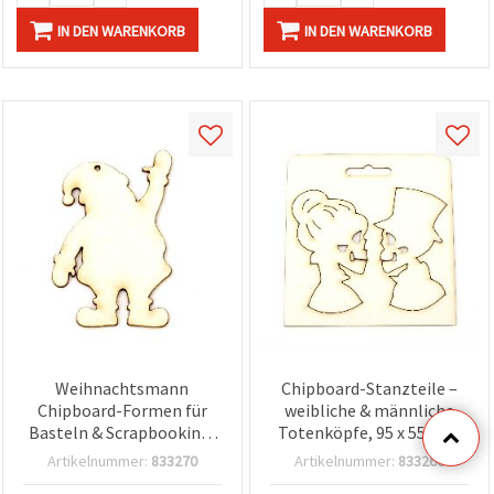
IN DEN WARENKORB
IN DEN WARENKORB
Weihnachtsmann
Chipboard-Stanzteile –
Chipboard-Formen für
weibliche & männliche
Basteln & Scrapbooking,
Totenköpfe, 95 x 55 mm
Weihnachtsdekoration,
(Scrapbooking & Basteln)
Artikelnummer:
833270
Artikelnummer:
833266
45 x 35 x 1 mm – 2 Stück