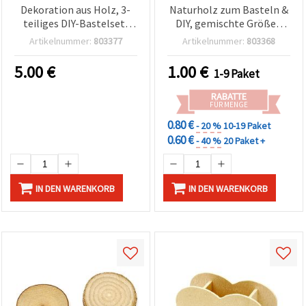
Dekoration aus Holz, 3-
Naturholz zum Basteln &
teiliges DIY-Bastelset,
DIY, gemischte Größen
ideal zum Bemalen &
10–15 x 5 mm, 20 g
Artikelnummer:
803377
Artikelnummer:
803368
Decoupage/Serviettentechnik,
Packung
200 x 250 x 3 mm, Nr. 06
5.00
€
1.00
€
1-9 Paket
RABATTE
FÜR MENGE
0.80 €
- 20 %
10-19 Paket
0.60 €
- 40 %
20 Paket +
IN DEN WARENKORB
IN DEN WARENKORB