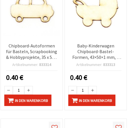
Chipboard-Autoformen
Baby-Kinderwagen
für Basteln, Scrapbooking
Chipboard-Bastel-
& Hobbyprojekte, 35 x 50 x
Formen, 43×50×1 mm, 2
1 mm – 2 Stück
St. – Scrapbooking &
Artikelnummer:
833314
Artikelnummer:
833313
Bastelbedarf
0.40
€
0.40
€
IN DEN WARENKORB
IN DEN WARENKORB