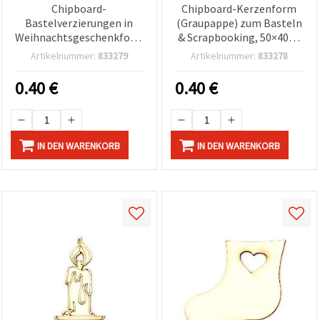
Chipboard-
Chipboard-Kerzenform
Bastelverzierungen in
(Graupappe) zum Basteln
Weihnachtsgeschenkform
& Scrapbooking, 50×40×1
– ideal zum Glitzern und
mm – 2 Stück
Artikelnummer:
833279
Artikelnummer:
833278
Bemalen, 45×50×1 mm, 2
Stück
0.40
€
0.40
€
IN DEN WARENKORB
IN DEN WARENKORB