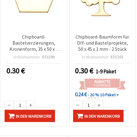
Chipboard-
Chipboard-Baumform für
Bastelverzierungen,
DIY- und Bastelprojekte,
Kronenform, 35 x 50 x 1
50 x 45 x 1 mm - 2 Stück
mm - 2 Stück
Artikelnummer:
833296
Artikelnummer:
833293
0.30
€
0.30
€
1-9 Paket
RABATTE
FÜR MENGE
0.24 €
- 20 %
10 Paket +
IN DEN WARENKORB
IN DEN WARENKORB