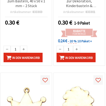
zum Basteln, 40 x 50 x 1
zur Dekoration,
mm – 2 Stück
Kinderbasteln &
Scrapbooking, 60×30×1
Artikelnummer:
833303
Artikelnummer:
833301
mm – 2 Stück
0.30
€
0.30
€
1-9 Paket
RABATTE
FÜR MENGE
0.24 €
- 20 %
10 Paket +
IN DEN WARENKORB
IN DEN WARENKORB