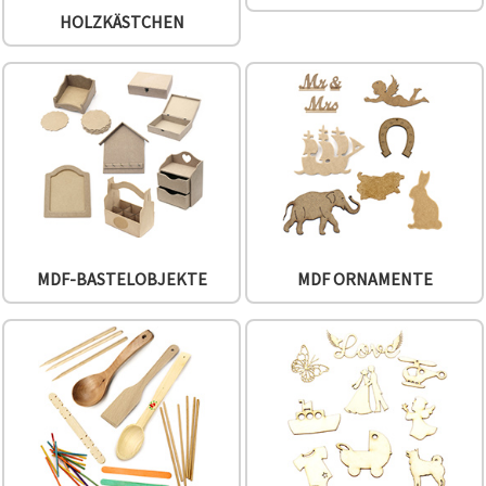
können Sie
HOLZKÄSTCHEN
jederzeit
ändern
oder
widerrufen.
Impressum
Datenschutzerklärung
Cookie-
Richtlinie
Alle
akzeptieren
Cookie-
MDF-BASTELOBJEKTE
MDF ORNAMENTE
Einstellungen