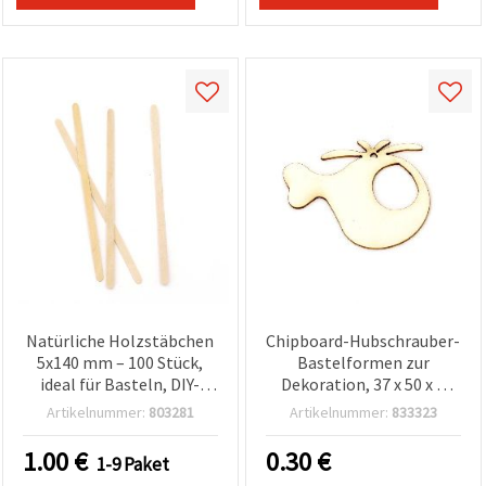
Natürliche Holzstäbchen
Chipboard-Hubschrauber-
5x140 mm – 100 Stück,
Bastelformen zur
ideal für Basteln, DIY-
Dekoration, 37 x 50 x 1
Projekte & kreative
mm – 2 Stück (zum
Artikelnummer:
803281
Artikelnummer:
833323
Dekorationen
Basteln & Scrapbooking)
1.00
€
0.30
€
1-9 Paket