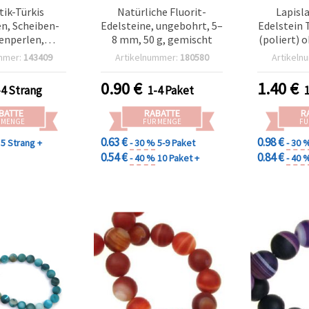
tik-Türkis
Natürliche Fluorit-
Lapisl
en, Scheiben-
Edelsteine, ungebohrt, 5–
Edelstein
enperlen,
8 mm, 50 g, gemischt
(poliert) 
 6 mm, ca. 158
5–8 mm
mmer:
143409
Artikelnummer:
180580
Artikeln
ro Strang –
Größen) 
zubehör &
Basteln &
0.90
€
1.40
€
-4 Strang
1-4 Paket
darf für DIY
nder und
BATTE
RABATTE
R
ketten
 MENGE
FÜR MENGE
FÜ
0.63 €
0.98 €
5 Strang +
- 30 %
5-9 Paket
- 30 
0.54 €
0.84 €
- 40 %
10 Paket +
- 40 