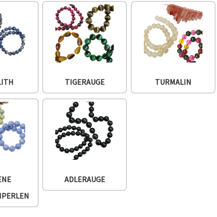
LITH
TIGERAUGE
TURMALIN
ENE
ADLERAUGE
NPERLEN