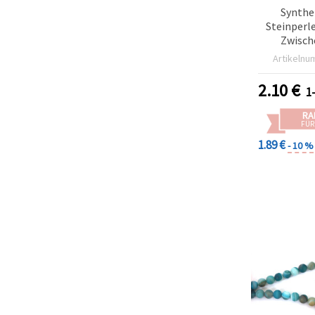
Synthe
Steinperl
Zwisch
Farbenmix,
Artikelnu
Stück p
Schmuck
2.10
€
1
Bastelbe
Armbä
RA
Hals
FÜR
1.89 €
- 10 %