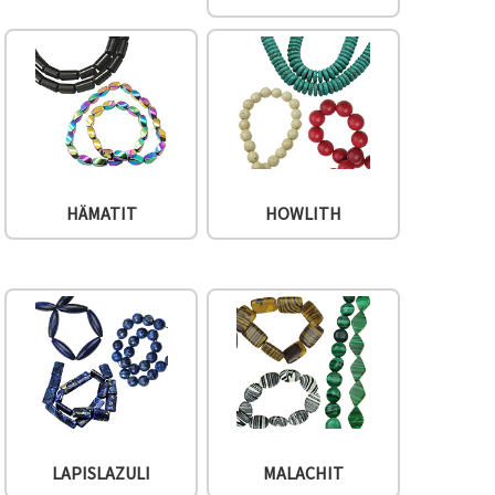
HÄMATIT
HOWLITH
LAPISLAZULI
MALACHIT