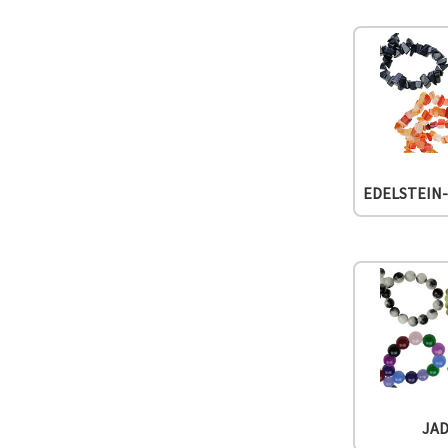
können Sie
jederzeit
ändern
oder
widerrufen.
Impressum
Datenschutzerklärung
Cookie-
Richtlinie
Alle
EDELSTEIN
akzeptieren
Cookie-
Einstellungen
JA