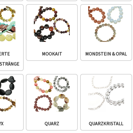
ERTE
MOOKAIT
MONDSTEIN & OPAL
NSTRÄNGE
YX
QUARZ
QUARZKRISTALL