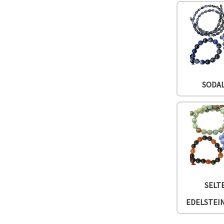
SODA
SELT
EDELSTEI