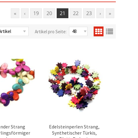
«
‹
19
20
21
22
23
›
»
Artikel pro Seite:
nder Strang
Edelsteinperlen Strang,
lingsförmiger
Synthetischer Türkis,