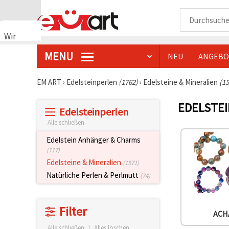
Wir
verwenden
MENU
NEU
ANGEBO
Cookies
🍪 Wir
verwenden
EM ART
›
Edelsteinperlen
(1762)
›
Edelsteine & Mineralien
(15
Cookies
und
EDELSTEI
ähnliche
Edelsteinperlen
Technologien,
um das
Alle schließen
ordnungsgemäße
Funktionieren
Edelstein Anhänger & Charms
der Website
(117)
sicherzustellen,
Edelsteine & Mineralien
(1571)
Ihr
Nutzungserlebnis
Natürliche Perlen & Perlmutt
(74)
zu
verbessern
und, mit
Ihrer
Filter
Einwilligung,
ACH
den
Alle schließen
|
Alles löschen
Datenverkehr