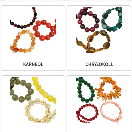
können Sie
jederzeit
ändern
oder
widerrufen.
Impressum
Datenschutzerklärung
Cookie-
Richtlinie
Alle
akzeptieren
KARNEOL
CHRYSOKOLL
Cookie-
Einstellungen