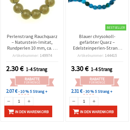
BESTSELLER
Perlenstrang Rauchquarz
Blauer chrysokoll-
– Naturstein-Imitat,
gefärbter Quarz –
Rundperlen 10 mm, ca. 38
Edelsteinperlen-Strang,
Stk.
runde Perlen 10 mm, ca.
Artikelnummer:
149974
Artikelnummer:
144415
37 Stk. – Halbedelstein-
Perlen für
2.30
€
3.30
€
1-4 Strang
1-4 Strang
Schmuckherstellung, DIY-
Armbänder & Halsketten
RABATTE
RABATTE
FÜR MENGE
FÜR MENGE
2.07 €
2.31 €
- 10 %
5 Strang +
- 30 %
5 Strang +
IN DEN WARENKORB
IN DEN WARENKORB