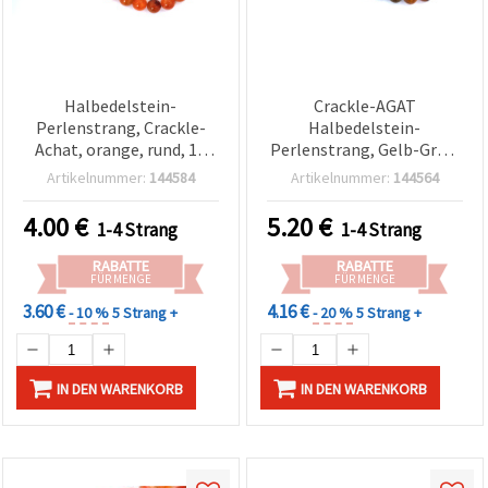
Halbedelstein-
Crackle-AGAT
Perlenstrang, Crackle-
Halbedelstein-
Achat, orange, rund, 10
Perlenstrang, Gelb-Grün,
mm, ca. 38 Stück
Kugel 10 mm, ca. 38 Stück
Artikelnummer:
144584
Artikelnummer:
144564
4.00
€
5.20
€
1-4 Strang
1-4 Strang
RABATTE
RABATTE
FÜR MENGE
FÜR MENGE
3.60 €
4.16 €
- 10 %
5 Strang +
- 20 %
5 Strang +
IN DEN WARENKORB
IN DEN WARENKORB