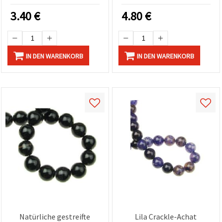
auffälligen & stilvollen
Schmuck zum Basteln
3.40
€
4.80
€
IN DEN WARENKORB
IN DEN WARENKORB
Natürliche gestreifte
Lila Crackle-Achat