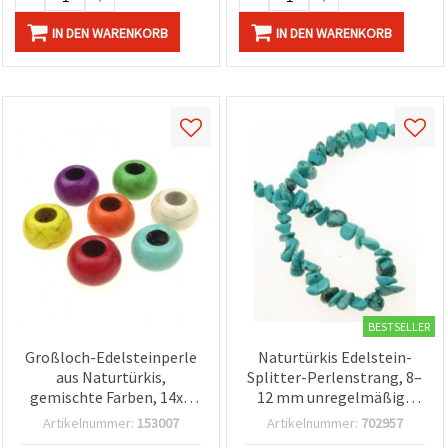
IN DEN WARENKORB
IN DEN WARENKORB
BESTSELLER
Großloch-Edelsteinperle
Naturtürkis Edelstein-
aus Naturtürkis,
Splitter-Perlenstrang, 8–
gemischte Farben, 14x8
12 mm unregelmäßige
mm, Loch: 6 mm
Nuggets, ca. 80 cm, blaue
Artikelnummer:
153007
Artikelnummer:
702957
Steinperlen für