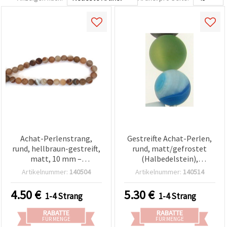
Achat-Perlenstrang,
Gestreifte Achat-Perlen,
rund, hellbraun-gestreift,
rund, matt/gefrostet
matt, 10 mm –
(Halbedelstein),
Halbedelstein, ca. 37 Stk.,
gemischte Farben, 10
Artikelnummer:
140504
Artikelnummer:
140514
für Schmuckherstellung
mm, ca. 37 Stück
und Basteln
4.50
€
5.30
€
1-4 Strang
1-4 Strang
RABATTE
RABATTE
FÜR MENGE
FÜR MENGE