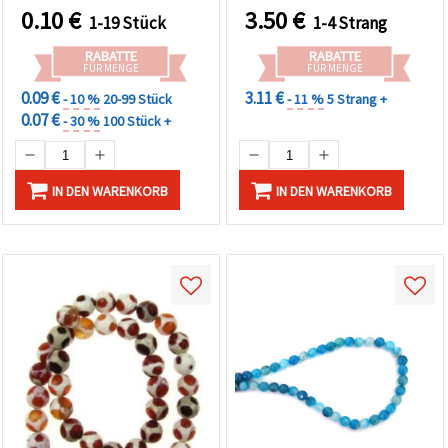
Schmuckherstellung, DIY
0.10
€
3.50
€
1-19 Stück
1-4 Strang
Armbänder & Halsketten
RABATTE
RABATTE
FÜR MENGE
FÜR MENGE
0.09 €
3.11 €
- 10 %
20-99 Stück
- 11 %
5 Strang +
0.07 €
- 30 %
100 Stück +
IN DEN WARENKORB
IN DEN WARENKORB