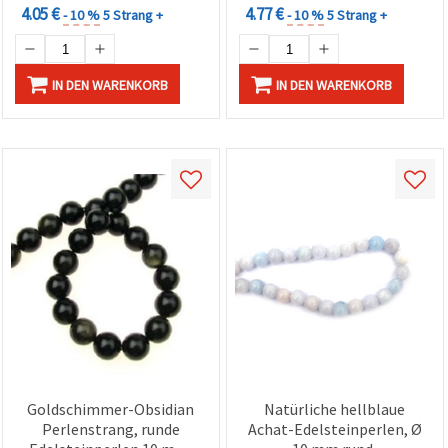
4.05 €
4.77 €
- 10 %
5 Strang +
- 10 %
5 Strang +
IN DEN WARENKORB
IN DEN WARENKORB
Goldschimmer-Obsidian
Natürliche hellblaue
Perlenstrang, runde
Achat-Edelsteinperlen, Ø