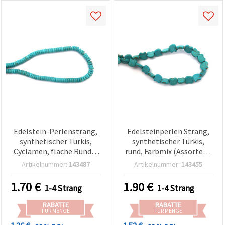
Edelstein-Perlenstrang,
Edelsteinperlen Strang,
synthetischer Türkis,
synthetischer Türkis,
Cyclamen, flache Runde,
rund, Farbmix (Assorted),
10x7mm, ca. 120 Stk.
18x13x5 mm, ca. 30 Stück
Artikelnummer:
143487
Artikelnummer:
143455
1.70
€
1.90
€
1-4 Strang
1-4 Strang
RABATTE
RABATTE
FÜR MENGE
FÜR MENGE