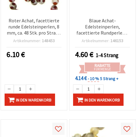
Roter Achat, facettierte
Blaue Achat-
runde Edelsteinperlen, 8
Edelsteinperlen,
mm, ca. 48 Stk. pro Strang
facettierte Rundperlen 8
– für DIY-Schmuck,
mm, Blau-Mix, 1 Strang
Artikelnummer:
148453
Artikelnummer:
146153
Armbänder & Ketten
(~47 Stück), poliert &
gebohrt, für
6.10
€
4.60
€
1-4 Strang
Schmuckherstellung und
DIY-Basteln
RABATTE
FÜR MENGE
4.14 €
- 10 %
5 Strang +
IN DEN WARENKORB
IN DEN WARENKORB