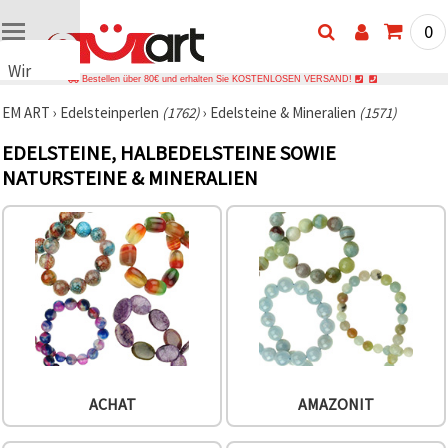
0
Wir
Bestellen über 80€ und erhalten Sie KOSTENLOSEN VERSAND!
verwenden
EM ART
›
Edelsteinperlen
(1762)
›
Edelsteine & Mineralien
(1571)
Cookies
🍪 Wir
EDELSTEINE, HALBEDELSTEINE SOWIE
verwenden
NATURSTEINE & MINERALIEN
Cookies
und
ähnliche
Technologien,
um das
ordnungsgemäße
Funktionieren
der Website
sicherzustellen,
Ihr
Nutzungserlebnis
zu
verbessern
und, mit
Ihrer
ACHAT
AMAZONIT
Einwilligung,
den
Datenverkehr