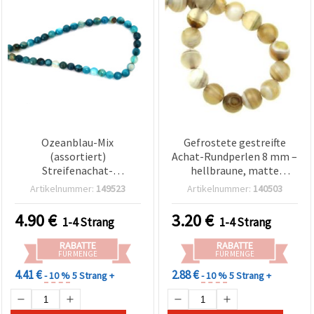
Ozeanblau-Mix
Gefrostete gestreifte
(assortiert)
Achat-Rundperlen 8 mm –
Streifenachat-
hellbraune, matte
Perlenstrang – gefärbte
Halbedelstein-Perlen aus
Artikelnummer:
149523
Artikelnummer:
140503
Halbedelsteinperlen,
Naturstein, ca. 47 Stück,
facettiert, rund 8 mm, ca.
mittig gebohrt, für DIY
4.90
€
3.20
€
1-4 Strang
1-4 Strang
47 Stück
Schmuckherstellung &
Basteln (Armbänder,
RABATTE
RABATTE
Ketten)
FÜR MENGE
FÜR MENGE
4.41 €
2.88 €
- 10 %
5 Strang +
- 10 %
5 Strang +