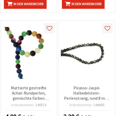
IN DEN WARENKORB
IN DEN WARENKORB
Mattierte gestreifte
Picasso-Jaspis
Achat-Rundperlen,
Halbedelstein-
gemischte Farben
Perlenstrang, rund 8 mm,
(Mixed), 8 mm mattierter
ca. 46 Stück
Artikelnummer:
140513
Artikelnummer:
144493
Edelstein-Strang für
Schmuckherstellung, DIY