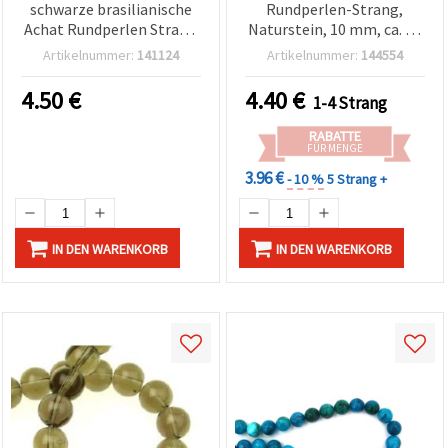
schwarze brasilianische
Rundperlen-Strang,
Achat Rundperlen Strang
Naturstein, 10 mm, ca. 38
10 mm ca. 38 Stück
Stück, für
Artikelnummer:
141124
Artikelnummer:
144554
Schmuckherstellung &
Basteln
4.50
€
4.40
€
1-4 Strang
RABATTE
FÜR MENGE
3.96 €
- 10 %
5 Strang +
IN DEN WARENKORB
IN DEN WARENKORB