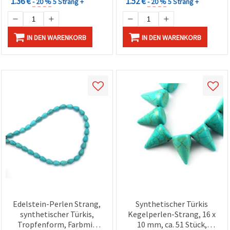
1.36 €
1.52 €
- 20 %
5 Strang +
- 20 %
5 Strang +
IN DEN WARENKORB
IN DEN WARENKORB
Edelstein-Perlen Strang,
Synthetischer Türkis
synthetischer Türkis,
Kegelperlen-Strang, 16 x
Tropfenform, Farbmix
10 mm, ca. 51 Stück,