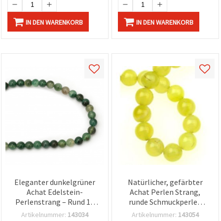
IN DEN WARENKORB
IN DEN WARENKORB
Eleganter dunkelgrüner
Natürlicher, gefärbter
Achat Edelstein-
Achat Perlen Strang,
Perlenstrang – Rund 10
runde Schmuckperlen
mm, ca. 37 Stk. für
Gelb 10mm, ca. 38 Stück
Artikelnummer:
143034
Artikelnummer:
143054