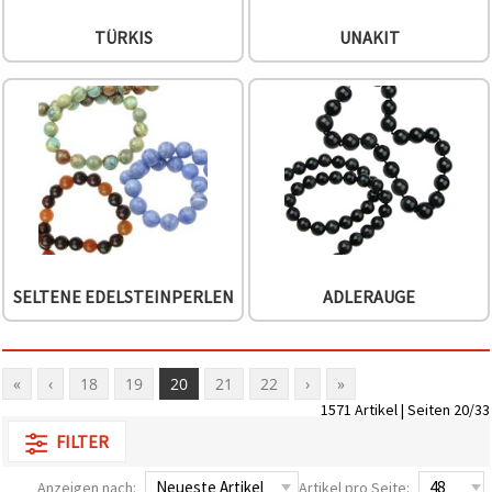
TÜRKIS
UNAKIT
SELTENE EDELSTEINPERLEN
ADLERAUGE
«
‹
18
19
20
21
22
›
»
1571 Artikel | Seiten 20/33
FILTER
Anzeigen nach:
Artikel pro Seite: