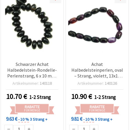
Schwarzer Achat
Achat
Halbedelstein-Rondelle-
Halbedelsteinperlen, oval
Perlenstrang, 6 x 10 mm,
– Strang, violett, 13x18
ca. 68 Stück,
mm, ca. 22 Stück
Artikelnummer:
140118
Artikelnummer:
140126
Schmuckherstellung &
DIY
10.70
€
10.90
€
1-2 Strang
1-2 Strang
RABATTE
RABATTE
FÜR MENGE
FÜR MENGE
9.63 €
9.81 €
- 10 %
3 Strang +
- 10 %
3 Strang +