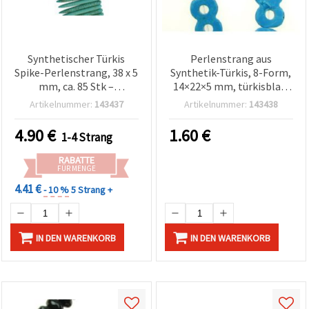
Synthetischer Türkis
Perlenstrang aus
Spike-Perlenstrang, 38 x 5
Synthetik-Türkis, 8-Form,
mm, ca. 85 Stk –
14×22×5 mm, türkisblau,
türkisblaue Spitzen-
ca. 19 Stk.
Artikelnummer:
143437
Artikelnummer:
143438
Perlen für
Schmuckherstellung, DIY
4.90
€
1.60
€
1-4 Strang
Halsketten, Armbänder &
Ohrringe
RABATTE
FÜR MENGE
4.41 €
- 10 %
5 Strang +
IN DEN WARENKORB
IN DEN WARENKORB