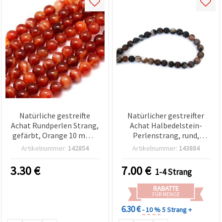
Natürliche gestreifte
Natürlicher gestreifter
Achat Rundperlen Strang,
Achat Halbedelstein-
gefärbt, Orange 10 mm ~
Perlenstrang, rund,
38 Stk.
braun, A-Qualität, 10 mm,
Artikelnummer:
142854
Artikelnummer:
143884
ca. 37 Perlen
3.30
€
7.00
€
1-4 Strang
RABATTE
FÜR MENGE
6.30 €
- 10 %
5 Strang +