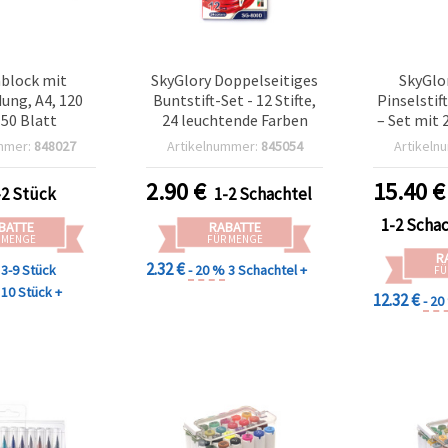
nblock mit
SkyGlory Doppelseitiges
SkyGlor
dung, A4, 120
Buntstift-Set - 12 Stifte,
Pinselstif
 50 Blatt
24 leuchtende Farben
– Set mit 
F
mmer:
848027
Artikelnummer:
845054
Artikeln
2.90
€
15.40
€
-2 Stück
1-2 Schachtel
1-2 Scha
BATTE
RABATTE
 MENGE
FÜR MENGE
R
2.32 €
3-9 Stück
- 20 %
3 Schachtel +
FÜ
10 Stück +
12.32 €
- 2