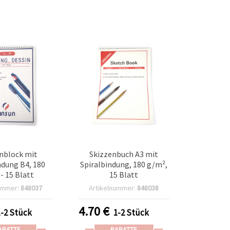
nblock mit
Skizzenbuch A3 mit
ndung B4, 180
Spiralbindung, 180 g/m²,
- 15 Blatt
15 Blatt
ummer:
848037
Artikelnummer:
848038
4.70
€
1-2 Stück
1-2 Stück
ABATTE
RABATTE