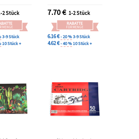
7.70
€
1-2 Stück
1-2 Stück
ABATTE
RABATTE
R MENGE
FÜR MENGE
6.16 €
%
3-9 Stück
- 20 %
3-9 Stück
4.62 €
%
10 Stück +
- 40 %
10 Stück +