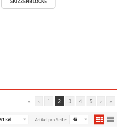
SKIZZENBLÖCKE
«
‹
1
2
3
4
5
›
»
Artikel pro Seite: