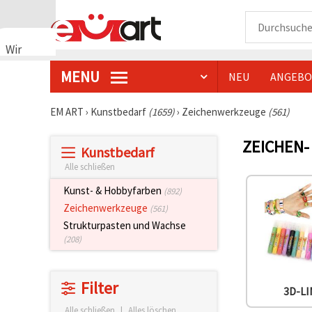
Wir
verwenden
MENU
NEU
ANGEBO
Cookies
🍪 Wir
verwenden
EM ART
›
Kunstbedarf
(1659)
›
Zeichenwerkzeuge
(561)
Cookies
und
ZEICHEN-
ähnliche
Kunstbedarf
Technologien,
um das
Alle schließen
ordnungsgemäße
Funktionieren
Kunst- & Hobbyfarben
(892)
der Website
Zeichenwerkzeuge
(561)
sicherzustellen,
Ihr
Strukturpasten und Wachse
Nutzungserlebnis
(208)
zu
verbessern
und, mit
Ihrer
Filter
Einwilligung,
3D-L
den
Alle schließen
|
Alles löschen
Datenverkehr