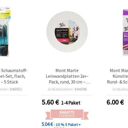
 Schaumstoff-
Mont Marte
Mont Mar
el-Set, flach,
Leinwandplatten 2er-
Künstle
– 5 Stück
Pack, rund, 30 cm –
Rund- & Sc
aufgezogene Malplatten
mmer:
846052
Artikelnummer:
844396
Artikeln
5.60
€
6.00
€
1-4 Paket
RABATTE
FÜR MENGE
5.04 €
- 10 %
5 Paket +