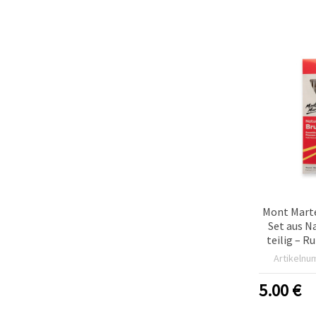
Mont Marte
Set aus N
teilig – R
echten N
Artikelnu
5.00
€