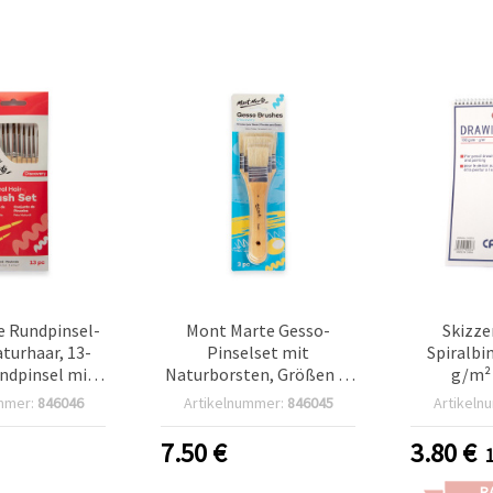
 Rundpinsel-
Mont Marte Gesso-
Skizze
aturhaar, 13-
Pinselset mit
Spiralbi
undpinsel mit
Naturborsten, Größen 2,
g/m² 
aturborsten
4 & 6 – 3-teilig
mmer:
846046
Artikelnummer:
846045
Artikeln
7.50
€
3.80
€
R