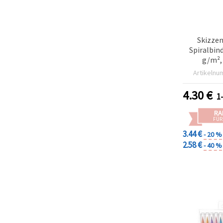
Skizze
Spiralbin
g/m²,
Artikelnu
4.30
€
1
RA
FÜR
3.44 €
- 20 %
2.58 €
- 40 %