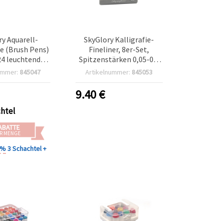
y Aquarell-
SkyGlory Kalligrafie-
te (Brush Pens)
Fineliner, 8er-Set,
24 leuchtenden
Spitzenstärken 0,05-0,8
arben
mm, für Handlettering
ummer:
845047
Artikelnummer:
845053
und Basteln
9.40
€
chtel
ABATTE
R MENGE
0 %
3 Schachtel +