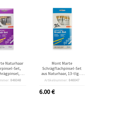
te Naturhaar
Mont Marte
rpinsel-Set,
Schrägflachpinsel-Set
hrägpinsel, 13-
aus Naturhaar, 13-tlg. –
teilig
Flach- und Schrägpinsel
ummer:
846048
Artikelnummer:
846047
mit Naturborsten
6.00
€