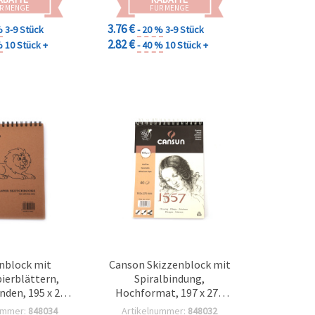
R MENGE
FÜR MENGE
3.76 €
%
3-9 Stück
- 20 %
3-9 Stück
2.82 €
%
10 Stück +
- 40 %
10 Stück +
nblock mit
Canson Skizzenblock mit
ierblättern,
Spiralbindung,
nden, 195 x 260
Hochformat, 197 x 270
/m², 50 Blatt
mm, 155 g/m² - 40 Blatt
ummer:
848034
Artikelnummer:
848032