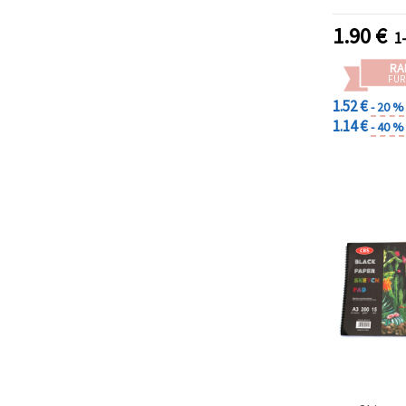
30 Blatt –
Skizzen
1.90
€
1
RA
FÜR
1.52 €
- 20 %
1.14 €
- 40 %