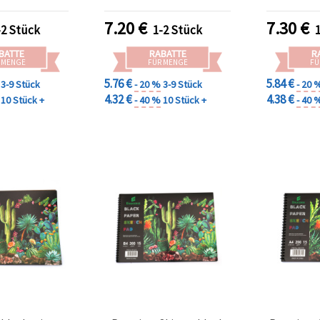
 für Künstler,
 & Entwürfe
7.20
€
7.30
€
-2 Stück
1-2 Stück
BATTE
RABATTE
R
 MENGE
FÜR MENGE
FÜ
5.76 €
5.84 €
3-9 Stück
- 20 %
3-9 Stück
- 20 
4.32 €
4.38 €
10 Stück +
- 40 %
10 Stück +
- 40 