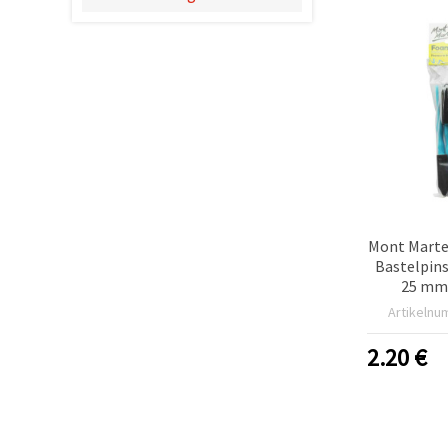
können Sie
jederzeit
ändern
oder
widerrufen.
Impressum
Datenschutzerklärung
Cookie-
Richtlinie
Alle
akzeptieren
Mont Marte
Cookie-
Bastelpins
Einstellungen
25 mm 
Artikelnu
2.20
€