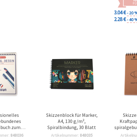
FÜ
3.04 €
- 20 
2.28 €
- 40 
sionelles
Skizzenblock für Marker,
Skizze
ebundenes
A4, 130 g/m²,
Kraftpap
nbuch zum
Spiralbindung, 30 Blatt
spiralgebu
A5, 180 g/m²,
mm, 80 g
mmer:
848036
Artikelnummer:
848035
Artikeln