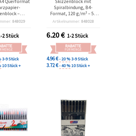
A4 Querformat
Skizzenblock mit
rzpapier-
Spiralbindung, B4-
enblock –
Format, 120 g/m² – 50
ung, 200 g/m²,
Blatt
ummer:
848029
Artikelnummer:
848028
 Blatt
6.20
€
1-2 Stück
1-2 Stück
ABATTE
RABATTE
R MENGE
FÜR MENGE
4.96 €
%
3-9 Stück
- 20 %
3-9 Stück
3.72 €
%
10 Stück +
- 40 %
10 Stück +