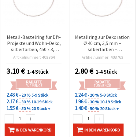
Metall-Bastelring für DIY-
Metallring zur Dekoration
Projekte und Wohn-Deko,
Ø 40 cm, 3,5 mm –
silberfarben, 450 x 3,5
silberfarben –
mm
Rundrahmen für
Artikelnummer:
403764
Artikelnummer:
403763
Makramee, Traumfänger,
Kränze & Bastelprojekte
3.10
€
2.80
€
1-4 Stück
1-4 Stück
RABATTE
RABATTE
FÜR MENGE
FÜR MENGE
2.48 €
2.24 €
- 20 %
5-9 Stück
- 20 %
5-9 Stück
2.17 €
1.96 €
- 30 %
10-19 Stück
- 30 %
10-19 Stück
1.55 €
1.40 €
- 50 %
20 Stück +
- 50 %
20 Stück +
IN DEN WARENKORB
IN DEN WARENKORB