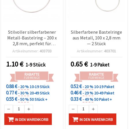
Stilvoller silberfarbener
Silberfarbene Bastelringe
Metall-Bastelring – 200 x
aus Metall, 100 x 2,8 mm
2,8 mm, perfekt für
— 2 Stück
kreative DIY-Projekte &
Artikelnummer:
403703
Artikelnummer:
403701
Dekoration
1.10
€
0.65
€
1-9 Stück
1-9 Paket
RABATTE
RABATTE
FÜR MENGE
FÜR MENGE
0.88 €
0.52 €
- 20 %
10-19 Stück
- 20 %
10-19 Paket
0.77 €
0.46 €
- 30 %
20-49 Stück
- 29 %
20-49 Paket
0.55 €
0.33 €
- 50 %
50 Stück +
- 49 %
50 Paket +
IN DEN WARENKORB
IN DEN WARENKORB