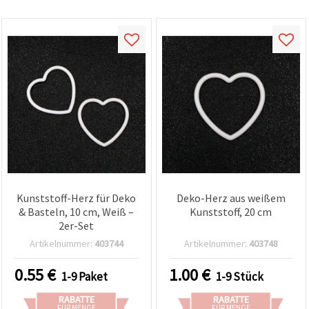
Kunststoff-Herz für Deko
Deko-Herz aus weißem
& Basteln, 10 cm, Weiß –
Kunststoff, 20 cm
2er-Set
Artikelnummer:
403744
Artikelnummer:
403748
0.55
€
1.00
€
1-9 Paket
1-9 Stück
RABATTE
RABATTE
FÜR MENGE
FÜR MENGE