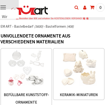
0
Wir
Bestellen über 80€ und erhalten Sie KOSTENLOSEN VERSAND!
verwenden
EM ART
›
Bastelbedarf
(5600)
›
Bastelformen
(408)
Cookies
🍪 Wir
UNVOLLENDETE ORNAMENTE AUS
verwenden
VERSCHIEDENEN MATERIALIEN
Cookies
und
ähnliche
Technologien,
um das
ordnungsgemäße
Funktionieren
der Website
sicherzustellen,
Ihr
Nutzungserlebnis
zu
verbessern
und, mit
Ihrer
BEFÜLLBARE KUNSTSTOFF-
KERAMIK-MINIATUREN
Einwilligung,
den
ORNAMENTE
Datenverkehr