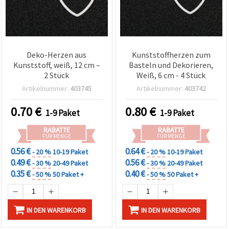
Deko-Herzen aus
Kunststoffherzen zum
Kunststoff, weiß, 12 cm –
Basteln und Dekorieren,
2 Stück
Weiß, 6 cm - 4 Stück
Artikelnummer:
403745
Artikelnummer:
403742
0.70
€
0.80
€
1-9 Paket
1-9 Paket
RABATTE
RABATTE
FÜR MENGE
FÜR MENGE
0.56 €
0.64 €
- 20 %
10-19 Paket
- 20 %
10-19 Paket
0.49 €
0.56 €
- 30 %
20-49 Paket
- 30 %
20-49 Paket
0.35 €
0.40 €
- 50 %
50 Paket +
- 50 %
50 Paket +
IN DEN WARENKORB
IN DEN WARENKORB