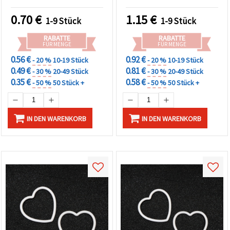
kreative DIY- und
Bastelprojekte
0.70
€
1.15
€
1-9 Stück
1-9 Stück
RABATTE
RABATTE
FÜR MENGE
FÜR MENGE
0.56 €
0.92 €
- 20 %
10-19 Stück
- 20 %
10-19 Stück
0.49 €
0.81 €
- 30 %
20-49 Stück
- 30 %
20-49 Stück
0.35 €
0.58 €
- 50 %
50 Stück +
- 50 %
50 Stück +
IN DEN WARENKORB
IN DEN WARENKORB