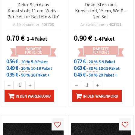
Deko-Stern aus
Deko-Stern aus
Kunststoff, 11 cm, Weiß –
Kunststoff, 15 cm, Weiß –
2er-Set für Basteln & DIY
2er-Set
Artikelnummer:
403750
Artikelnummer:
403751
0.70
€
0.90
€
1-4 Paket
1-4 Paket
RABATTE
RABATTE
FÜR MENGE
FÜR MENGE
0.56 €
0.72 €
- 20 %
5-9 Paket
- 20 %
5-9 Paket
0.49 €
0.63 €
- 30 %
10-19 Paket
- 30 %
10-19 Paket
0.35 €
0.45 €
- 50 %
20 Paket +
- 50 %
20 Paket +
IN DEN WARENKORB
IN DEN WARENKORB