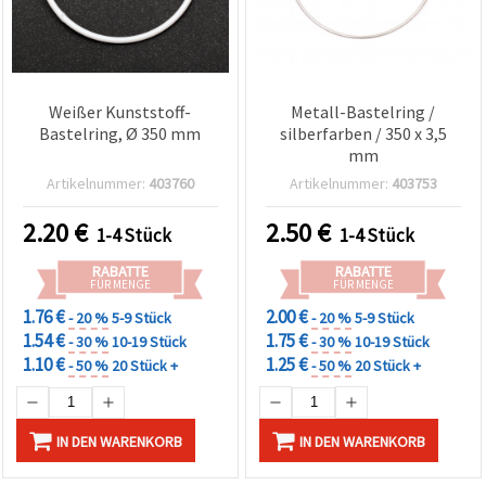
Weißer Kunststoff-
Metall-Bastelring /
Bastelring, Ø 350 mm
silberfarben / 350 x 3,5
mm
Artikelnummer:
403760
Artikelnummer:
403753
2.20
€
2.50
€
1-4 Stück
1-4 Stück
RABATTE
RABATTE
FÜR MENGE
FÜR MENGE
1.76 €
2.00 €
- 20 %
5-9 Stück
- 20 %
5-9 Stück
1.54 €
1.75 €
- 30 %
10-19 Stück
- 30 %
10-19 Stück
1.10 €
1.25 €
- 50 %
20 Stück +
- 50 %
20 Stück +
IN DEN WARENKORB
IN DEN WARENKORB