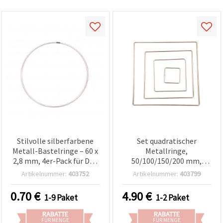
Stilvolle silberfarbene
Set quadratischer
Metall-Bastelringe – 60 x
Metallringe,
2,8 mm, 4er-Pack für DIY,
50/100/150/200 mm,
kreative Projekte & Deko
silberfarben, sortiert, für
Artikelnummer:
403752
Artikelnummer:
403799
Basteln & DIY
0.70
€
4.90
€
1-9 Paket
1-2 Paket
RABATTE
RABATTE
FÜR MENGE
FÜR MENGE