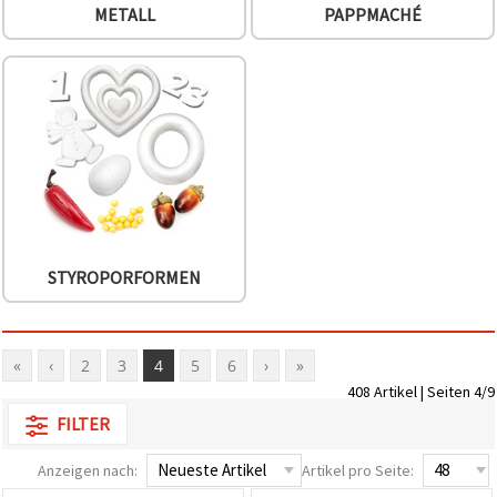
können Sie
METALL
PAPPMACHÉ
jederzeit
ändern
oder
widerrufen.
Impressum
Datenschutzerklärung
Cookie-
Richtlinie
Alle
akzeptieren
Cookie-
STYROPORFORMEN
Einstellungen
«
‹
2
3
4
5
6
›
»
408 Artikel | Seiten 4/9
FILTER
Anzeigen nach:
Artikel pro Seite: