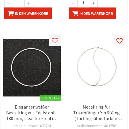
IN DEN WARENKORB
IN DEN WARENKORB
BESTSELLER
Eleganter weißer
Metallring für
Bastelring aus Edelstahl –
Traumfänger Yin & Yang
180 mm, ideal für kreative
(Tai Chi), silberfarben,
Deko und DIY-Projekte
15,5 x 0,28 cm
Artikelnummer:
403761
Artikelnummer:
403756