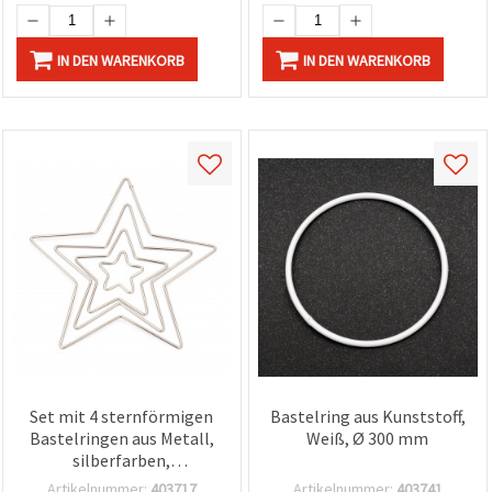
IN DEN WARENKORB
IN DEN WARENKORB
Set mit 4 sternförmigen
Bastelring aus Kunststoff,
Bastelringen aus Metall,
Weiß, Ø 300 mm
silberfarben,
45/100/150/200 mm
Artikelnummer:
403717
Artikelnummer:
403741