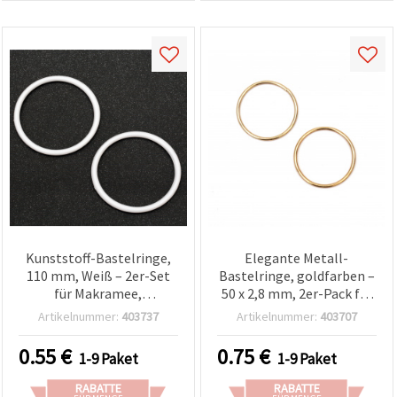
Kunststoff-Bastelringe,
Elegante Metall-
110 mm, Weiß – 2er-Set
Bastelringe, goldfarben –
für Makramee,
50 x 2,8 mm, 2er-Pack für
Traumfänger &
Makramee, Traumfänger,
Artikelnummer:
403737
Artikelnummer:
403707
Wandbehänge
DIY & Deko
0.55
€
0.75
€
1-9 Paket
1-9 Paket
RABATTE
RABATTE