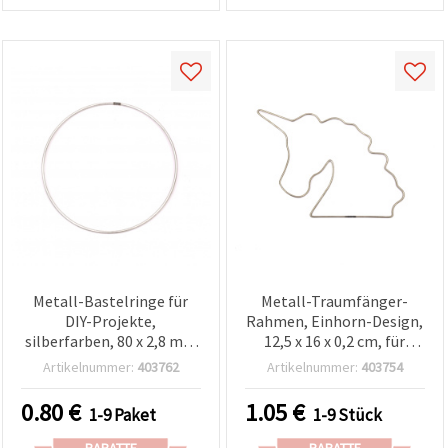
Metall-Bastelringe für
Metall-Traumfänger-
DIY-Projekte,
Rahmen, Einhorn-Design,
silberfarben, 80 x 2,8 mm
12,5 x 16 x 0,2 cm, für
– 4er-Set
Basteln & DIY
Artikelnummer:
403762
Artikelnummer:
403754
0.80
€
1.05
€
1-9 Paket
1-9 Stück
RABATTE
RABATTE