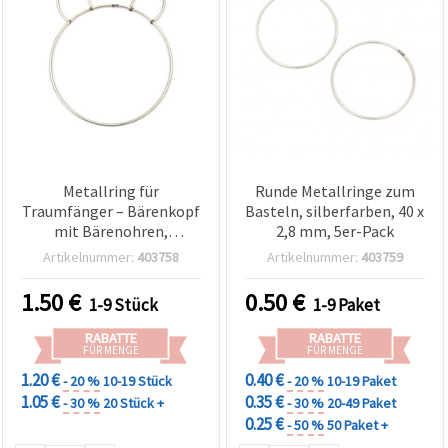
Metallring für
Runde Metallringe zum
Traumfänger – Bärenkopf
Basteln, silberfarben, 40 x
mit Bärenohren,
2,8 mm, 5er-Pack
Metallreifen 13 x 14,5 cm,
Artikelnummer:
403758
Artikelnummer:
403759
3 mm Draht – DIY
Traumfänger/Dreamcatcher,
1.50
€
0.50
€
1-9 Stück
1-9 Paket
Makramee & Wanddeko
Bastelbedarf
RABATTE
RABATTE
FÜR MENGE
FÜR MENGE
1.20 €
0.40 €
- 20 %
10-19 Stück
- 20 %
10-19 Paket
1.05 €
0.35 €
- 30 %
20 Stück +
- 30 %
20-49 Paket
0.25 €
- 50 %
50 Paket +