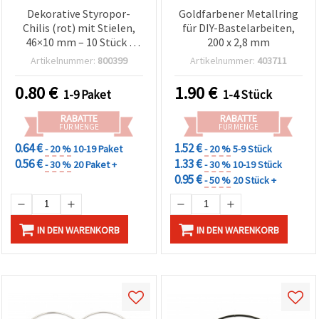
Dekorative Styropor-
Goldfarbener Metallring
Chilis (rot) mit Stielen,
für DIY-Bastelarbeiten,
46×10 mm – 10 Stück |
200 x 2,8 mm
Bastel-Deko
Artikelnummer:
800399
Artikelnummer:
403711
0.80
€
1.90
€
1-9 Paket
1-4 Stück
RABATTE
RABATTE
FÜR MENGE
FÜR MENGE
0.64 €
1.52 €
- 20 %
10-19 Paket
- 20 %
5-9 Stück
0.56 €
1.33 €
- 30 %
20 Paket +
- 30 %
10-19 Stück
0.95 €
- 50 %
20 Stück +
IN DEN WARENKORB
IN DEN WARENKORB