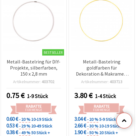
BESTSELLER
Metall-Bastelring für DIY-
Metall-Bastelring
Projekte, silberfarben,
goldfarben für
150 x 2,8 mm
Dekoration & Makramee,
Ø 300 mm, Stärke 2,8 mm
Artikelnummer:
403702
Artikelnummer:
403713
0.75
€
3.80
€
1-9 Stück
1-4 Stück
RABATTE
RABATTE
FÜR MENGE
FÜR MENGE
0.60 €
3.04 €
- 20 %
10-19 Stück
- 20 %
5-9 Stück
0.53 €
2.66 €
- 29 %
20-49 Stück
- 30 %
10-19 Stück
0.38 €
1.90 €
- 49 %
50 Stück +
- 50 %
20 Stück +