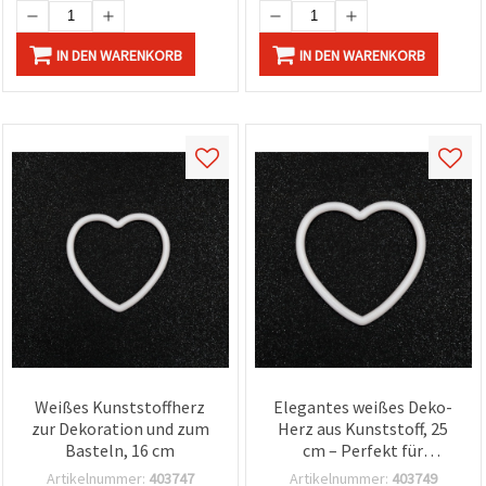
IN DEN WARENKORB
IN DEN WARENKORB
Weißes Kunststoffherz
Elegantes weißes Deko-
zur Dekoration und zum
Herz aus Kunststoff, 25
Basteln, 16 cm
cm – Perfekt für
Hochzeiten, Partys &
Artikelnummer:
403747
Artikelnummer:
403749