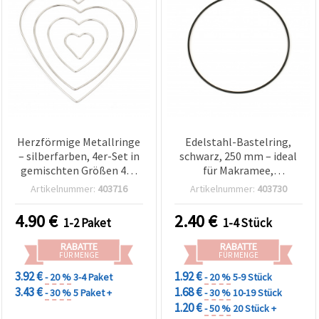
Herzförmige Metallringe
Edelstahl-Bastelring,
– silberfarben, 4er-Set in
schwarz, 250 mm – ideal
gemischten Größen 45–
für Makramee,
195 mm für Basteln &
Traumfänger, Floristik &
Artikelnummer:
403716
Artikelnummer:
403730
Deko
DIY-Projekte
4.90
€
2.40
€
1-2 Paket
1-4 Stück
RABATTE
RABATTE
FÜR MENGE
FÜR MENGE
3.92 €
1.92 €
- 20 %
3-4 Paket
- 20 %
5-9 Stück
3.43 €
1.68 €
- 30 %
5 Paket +
- 30 %
10-19 Stück
1.20 €
- 50 %
20 Stück +