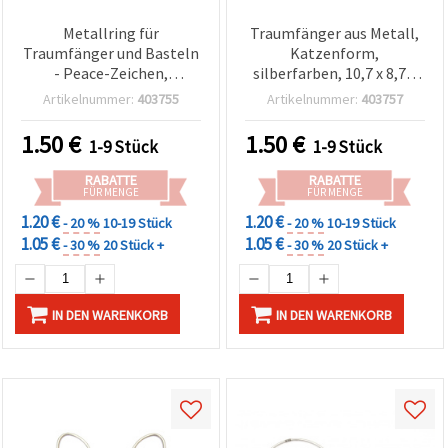
Metallring für
Traumfänger aus Metall,
Traumfänger und Basteln
Katzenform,
- Peace-Zeichen,
silberfarben, 10,7 x 8,7 x
silberfarben, 14,5 x 0,3 cm
0,4 cm
Artikelnummer:
403755
Artikelnummer:
403757
1.50
€
1.50
€
1-9 Stück
1-9 Stück
RABATTE
RABATTE
FÜR MENGE
FÜR MENGE
1.20 €
1.20 €
- 20 %
10-19 Stück
- 20 %
10-19 Stück
1.05 €
1.05 €
- 30 %
20 Stück +
- 30 %
20 Stück +
IN DEN WARENKORB
IN DEN WARENKORB