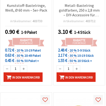
Kunststoff-Bastelringe,
Metall-Bastelring
Weiß, Ø 60 mm – 5er-Pack
goldfarben, 250 x 2,8 mm
– DIY-Accessoire für
handgemachte
Artikelnummer:
403733
Artikelnummer:
403712
Wohndeko
0.90
€
3.10
€
1-9 Paket
1-4 Stück
RABATTE
RABATTE
FÜR MENGE
FÜR MENGE
0.72 €
2.48 €
- 20 %
10-19 Paket
- 20 %
5-9 Stück
0.63 €
2.17 €
- 30 %
20-49 Paket
- 30 %
10-19 Stück
0.45 €
1.55 €
- 50 %
50 Paket +
- 50 %
20 Stück +
IN DEN WARENKORB
IN DEN WARENKORB