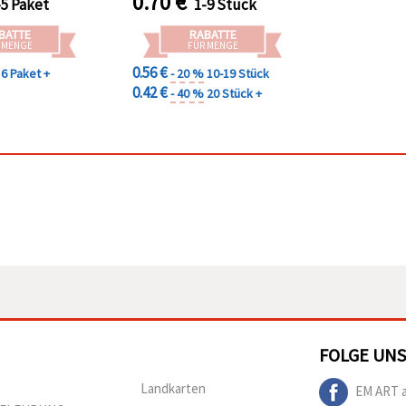
0.70
€
-5 Paket
1-9 Stück
tück
BATTE
RABATTE
 MENGE
FÜR MENGE
0.56 €
6 Paket +
- 20 %
10-19 Stück
0.42 €
- 40 %
20 Stück +
FOLGE UNS
Landkarten
EM ART 