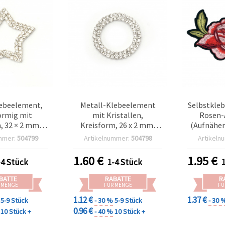
ebeelement,
Metall-Klebeelement
Selbstkleb
örmig mit
mit Kristallen,
Rosen-
n, 32 × 2 mm,
Kreisform, 26 x 2 mm,
(Aufnäher
g 19 mm,
Loch Ø 17 mm,
mmer:
504799
Artikelnummer:
504798
Artikeln
rfarben –
silberfarben –
ubehör für
Bastelzubehör
1.60
€
1.95
€
-4 Stück
1-4 Stück
hmuck
BATTE
RABATTE
R
 MENGE
FÜR MENGE
FÜ
1.12 €
1.37 €
5-9 Stück
- 30 %
5-9 Stück
- 30 
0.96 €
10 Stück +
- 40 %
10 Stück +