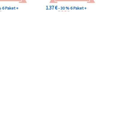
1.37 €
%
6 Paket +
- 30 %
6 Paket +