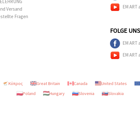
BELEHRUNG
EM ART 
und Versand
estellte Fragen
FOLGE UNS
EM ART 
EM ART 
Κύπρος
Great Britain
Canada
United States
Poland
Hungary
Slovenia
Slovakia