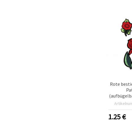
können Sie
jederzeit
ändern
oder
widerrufen.
Impressum
Datenschutzerklärung
Cookie-
Richtlinie
Alle
akzeptieren
Cookie-
Einstellungen
Rote besti
Pa
(aufbügelb
– ge
Artikelnu
Stoffappl
grünen Blä
1.25
€
mm, 3er-
Kleidung, 
Ruc