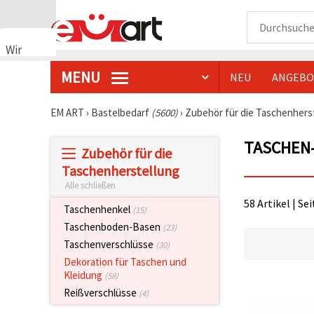
Wir
verwenden
MENU
NEU
ANGEBO
Cookies
🍪 Wir
verwenden
EM ART
›
Bastelbedarf
(5600)
›
Zubehör für die Taschenhers
Cookies
und
TASCHEN
ähnliche
Zubehör für die
Technologien,
um das
Taschenherstellung
ordnungsgemäße
Alle schließen
Funktionieren
der Website
58 Artikel | Se
Taschenhenkel
(15)
sicherzustellen,
Ihr
Taschenboden-Basen
(23)
Nutzungserlebnis
Taschenverschlüsse
(30)
zu
verbessern
Dekoration für Taschen und
und, mit
Kleidung
(58)
Ihrer
Einwilligung,
Reißverschlüsse
(4)
den
Datenverkehr