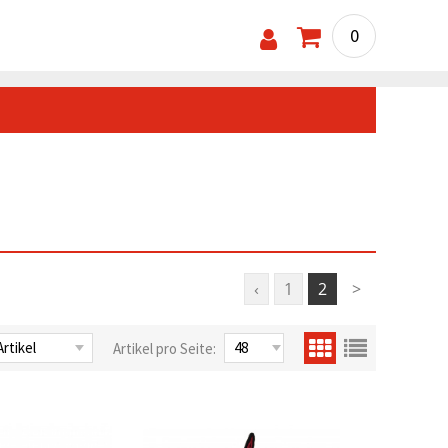
0
‹
1
2
>
Artikel pro Seite: