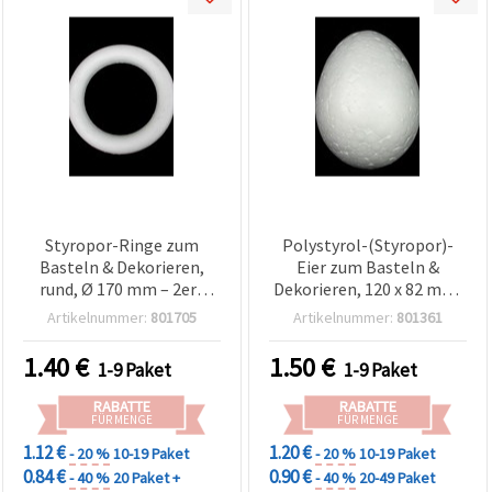
Styropor-Ringe zum
Polystyrol-(Styropor)-
Basteln & Dekorieren,
Eier zum Basteln &
rund, Ø 170 mm – 2er-
Dekorieren, 120 x 82 mm,
Pack
Weiß – 2er-Set
Artikelnummer:
801705
Artikelnummer:
801361
1.40
€
1.50
€
1-9 Paket
1-9 Paket
RABATTE
RABATTE
FÜR MENGE
FÜR MENGE
1.12 €
1.20 €
- 20 %
10-19 Paket
- 20 %
10-19 Paket
0.84 €
0.90 €
- 40 %
20 Paket +
- 40 %
20-49 Paket