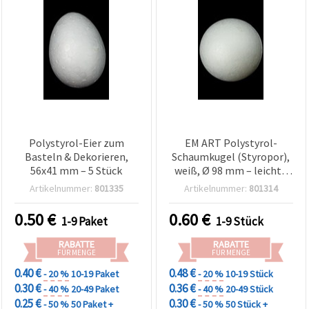
Polystyrol-Eier zum
EM ART Polystyrol-
Basteln & Dekorieren,
Schaumkugel (Styropor),
56x41 mm – 5 Stück
weiß, Ø 98 mm – leichte
Bastelkugel für DIY-
Artikelnummer:
801335
Artikelnummer:
801314
Dekoration, Decoupage,
Schulprojekte &
0.50
€
0.60
€
1-9 Paket
1-9 Stück
Weihnachtsanhänger, 1
Stück
RABATTE
RABATTE
FÜR MENGE
FÜR MENGE
0.40 €
0.48 €
- 20 %
10-19 Paket
- 20 %
10-19 Stück
0.30 €
0.36 €
- 40 %
20-49 Paket
- 40 %
20-49 Stück
0.25 €
0.30 €
- 50 %
50 Paket +
- 50 %
50 Stück +