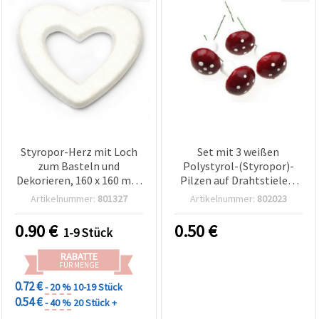
Styropor-Herz mit Loch
Set mit 3 weißen
zum Basteln und
Polystyrol-(Styropor)-
Dekorieren, 160 x 160 mm
Pilzen auf Drahtstielen,
- 1 Stück
45 mm – Bastelstecker
Artikelnummer:
801327
Artikelnummer:
802023
für DIY, Floristik & Deko
0.90
€
0.50
€
1-9 Stück
RABATTE
FÜR MENGE
0.72 €
- 20 %
10-19 Stück
0.54 €
- 40 %
20 Stück +