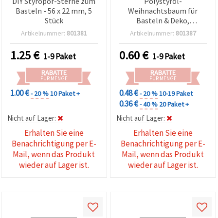
DIY Styropor-Sterne zum
Polystyrol-
Basteln - 56 x 22 mm, 5
Weihnachtsbaum für
Stück
Basteln & Deko,
160×124×16 mm - 2er-Set
Artikelnummer:
801381
Artikelnummer:
801387
1.25
€
0.60
€
1-9 Paket
1-9 Paket
RABATTE
RABATTE
FÜR MENGE
FÜR MENGE
1.00 €
0.48 €
- 20 %
10 Paket +
- 20 %
10-19 Paket
0.36 €
- 40 %
20 Paket +
Nicht auf Lager:
Nicht auf Lager:
Erhalten Sie eine
Erhalten Sie eine
Benachrichtigung per E-
Benachrichtigung per E-
Mail, wenn das Produkt
Mail, wenn das Produkt
wieder auf Lager ist.
wieder auf Lager ist.