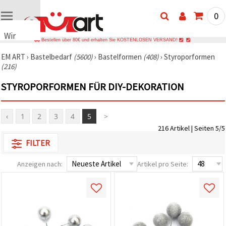
0
Wir
Bestellen über 80€ und erhalten Sie KOSTENLOSEN VERSAND!
verwenden
EM ART
›
Bastelbedarf
(5600)
›
Bastelformen
(408)
›
Styroporformen
Cookies
(216)
🍪 Wir
verwenden
STYROPORFORMEN FÜR DIY-DEKORATION
Cookies
und
ähnliche
Technologien,
‹
1
2
3
4
5
>
um das
216 Artikel | Seiten 5/5
ordnungsgemäße
Funktionieren
FILTER
der Website
sicherzustellen,
Ihr
Anzeigen nach:
Artikel pro Seite:
Nutzungserlebnis
zu
verbessern
und, mit
Ihrer
Einwilligung,
den
Datenverkehr