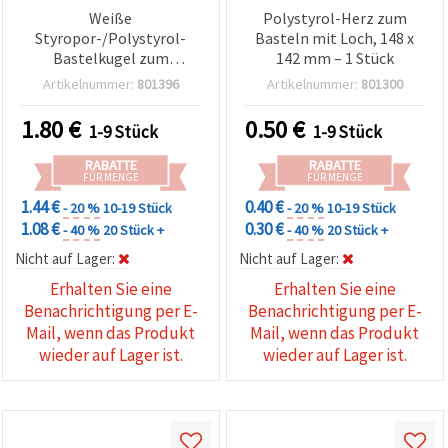
Weiße
Polystyrol-Herz zum
Styropor-/Polystyrol-
Basteln mit Loch, 148 x
Bastelkugel zum
142 mm – 1 Stück
Dekorieren, Ø 150 mm – 1
Artikelnummer:
801396
Artikelnummer:
801300
Stück
1.80
€
0.50
€
1-9 Stück
1-9 Stück
RABATTE
RABATTE
FÜR MENGE
FÜR MENGE
1.44 €
0.40 €
- 20 %
10-19 Stück
- 20 %
10-19 Stück
1.08 €
0.30 €
- 40 %
20 Stück +
- 40 %
20 Stück +
Nicht auf Lager:
Nicht auf Lager:
Erhalten Sie eine
Erhalten Sie eine
Benachrichtigung per E-
Benachrichtigung per E-
Mail, wenn das Produkt
Mail, wenn das Produkt
wieder auf Lager ist.
wieder auf Lager ist.