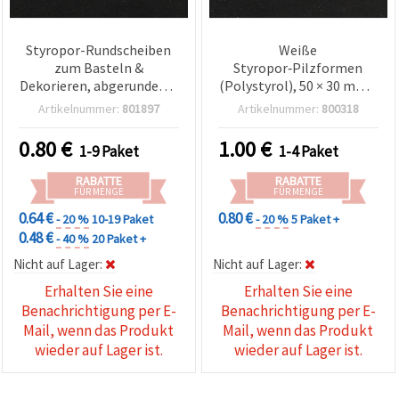
Styropor-Rundscheiben
Weiße
zum Basteln &
Styropor‑Pilzformen
Dekorieren, abgerundet Ø
(Polystyrol), 50 × 30 mm –
43 x 9,5 mm, weiß – 10
10er-Pack, bemalbar für
Artikelnummer:
801897
Artikelnummer:
800318
Stück
Bastelprojekte, Floristik
&
0.80
€
1.00
€
1-9 Paket
1-4 Paket
Weihnachtsdekorationen
RABATTE
RABATTE
FÜR MENGE
FÜR MENGE
0.64 €
0.80 €
- 20 %
10-19 Paket
- 20 %
5 Paket +
0.48 €
- 40 %
20 Paket +
Nicht auf Lager:
Nicht auf Lager:
Erhalten Sie eine
Erhalten Sie eine
Benachrichtigung per E-
Benachrichtigung per E-
Mail, wenn das Produkt
Mail, wenn das Produkt
wieder auf Lager ist.
wieder auf Lager ist.