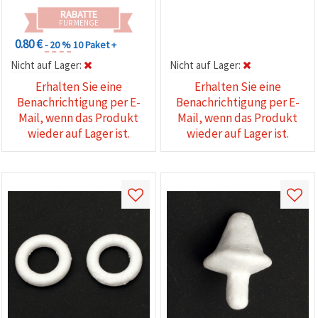
RABATTE
FÜR MENGE
0.80 €
- 20 %
10 Paket +
Nicht auf Lager:
Nicht auf Lager:
Erhalten Sie eine
Erhalten Sie eine
Benachrichtigung per E-
Benachrichtigung per E-
Mail, wenn das Produkt
Mail, wenn das Produkt
wieder auf Lager ist.
wieder auf Lager ist.