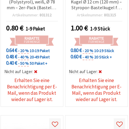
(Polystyrol), weiß, Ø 78
Kugel Ø 12 cm (120 mm) –
mm – 2er-Pack (Bastel- &
Styropor-Bastelkugel für
Deko-Kugeln)
Deko, Modellbau &
Artikelnummer:
801312
Artikelnummer:
801315
Schulprojekte, 1 Stück
0.80
€
1.00
€
1-9 Paket
1-9 Stück
RABATTE
RABATTE
FÜR MENGE
FÜR MENGE
0.64 €
0.80 €
- 20 %
10-19 Paket
- 20 %
10-19 Stück
0.48 €
0.60 €
- 40 %
20-49 Paket
- 40 %
20 Stück +
0.40 €
- 50 %
50 Paket +
Nicht auf Lager:
Nicht auf Lager:
Erhalten Sie eine
Erhalten Sie eine
Benachrichtigung per E-
Benachrichtigung per E-
Mail, wenn das Produkt
Mail, wenn das Produkt
wieder auf Lager ist.
wieder auf Lager ist.