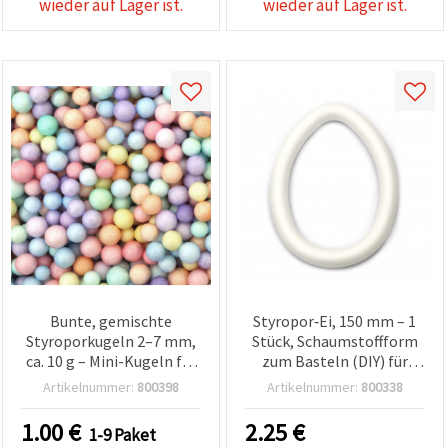
wieder auf Lager ist.
wieder auf Lager ist.
Bunte, gemischte
Styropor‑Ei, 150 mm – 1
Styroporkugeln 2–7 mm,
Stück, Schaumstoffform
ca. 10 g – Mini-Kugeln für
zum Basteln (DIY) für
Basteln, DIY, Hochzeits- &
Hochzeits‑ &
Artikelnummer:
800398
Artikelnummer:
800338
Feiertagsdekorationen
Festdekorationen
1.00
€
2.25
€
1-9 Paket