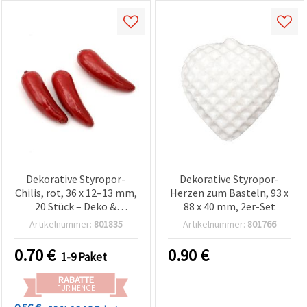
Dekorative Styropor-
Dekorative Styropor-
Chilis, rot, 36 x 12–13 mm,
Herzen zum Basteln, 93 x
20 Stück – Deko &
88 x 40 mm, 2er-Set
Bastelbedarf
Artikelnummer:
801835
Artikelnummer:
801766
0.70
€
0.90
€
1-9 Paket
RABATTE
FÜR MENGE