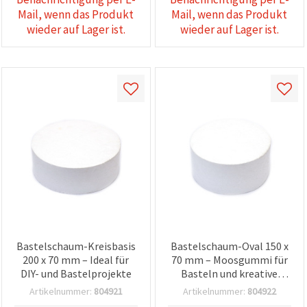
können Sie
Mail, wenn das Produkt
Mail, wenn das Produkt
jederzeit
ändern
wieder auf Lager ist.
wieder auf Lager ist.
oder
widerrufen.
Impressum
Datenschutzerklärung
Cookie-
Richtlinie
Alle
akzeptieren
Cookie-
Einstellungen
Bastelschaum-Kreisbasis
Bastelschaum-Oval 150 x
200 x 70 mm – Ideal für
70 mm – Moosgummi für
DIY- und Bastelprojekte
Basteln und kreative
Projekte
Artikelnummer:
804921
Artikelnummer:
804922