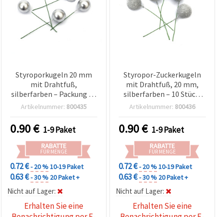
zu
analysieren
sowie
relevantere
Inhalte und
Werbung
anzuzeigen,
auch mit
Unterstützung
Styroporkugeln 20 mm
Styropor-Zuckerkugeln
unserer
mit Drahtfuß,
mit Drahtfuß, 20 mm,
Partner für
Analyse
silberfarben – Packung 20
silberfarben – 10 Stück,
und
Stück für Basteln,
zum Basteln, für Floristik,
Artikelnummer:
800435
Artikelnummer:
800436
Marketing.
Floristik, Kränze &
Kränze & Weihnachtsdeko
Sie können
Weihnachtsdeko
0.90
€
0.90
€
alle
1-9 Paket
1-9 Paket
Cookies
akzeptieren,
RABATTE
RABATTE
ablehnen
FÜR MENGE
FÜR MENGE
oder Ihre
0.72 €
0.72 €
Auswahl in
- 20 %
10-19 Paket
- 20 %
10-19 Paket
den
0.63 €
0.63 €
- 30 %
20 Paket +
- 30 %
20 Paket +
Einstellungen
individuell
Nicht auf Lager:
Nicht auf Lager:
festlegen.
Erhalten Sie eine
Erhalten Sie eine
Ihre
Einwilligung
Benachrichtigung per E-
Benachrichtigung per E-