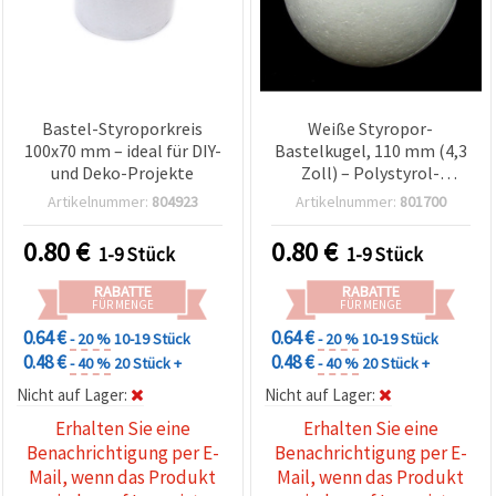
Bastel-Styroporkreis
Weiße Styropor-
100x70 mm – ideal für DIY-
Bastelkugel, 110 mm (4,3
und Deko-Projekte
Zoll) – Polystyrol-
Schaumkugel, leicht, ideal
Artikelnummer:
804923
Artikelnummer:
801700
zum Basteln, Modellieren
& Dekorieren, 1 Stück
0.80
€
0.80
€
1-9 Stück
1-9 Stück
RABATTE
RABATTE
FÜR MENGE
FÜR MENGE
0.64 €
0.64 €
- 20 %
10-19 Stück
- 20 %
10-19 Stück
0.48 €
0.48 €
- 40 %
20 Stück +
- 40 %
20 Stück +
Nicht auf Lager:
Nicht auf Lager:
Erhalten Sie eine
Erhalten Sie eine
Benachrichtigung per E-
Benachrichtigung per E-
Mail, wenn das Produkt
Mail, wenn das Produkt