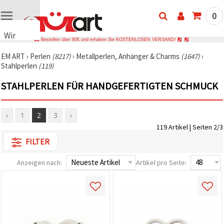
0
Wir
Bestellen über 80€ und erhalten Sie KOSTENLOSEN VERSAND!
verwenden
EM ART
›
Perlen
(8217)
›
Metallperlen, Anhänger & Charms
(1647)
›
Cookies
Stahlperlen
(119)
🍪 Wir
verwenden
STAHLPERLEN FÜR HANDGEFERTIGTEN SCHMUCK
Cookies
und
ähnliche
Technologien,
‹
1
2
3
›
um das
119 Artikel | Seiten 2/3
ordnungsgemäße
Funktionieren
FILTER
der Website
sicherzustellen,
Ihr
Anzeigen nach:
Artikel pro Seite:
Nutzungserlebnis
zu
verbessern
und, mit
Ihrer
Einwilligung,
den
Datenverkehr