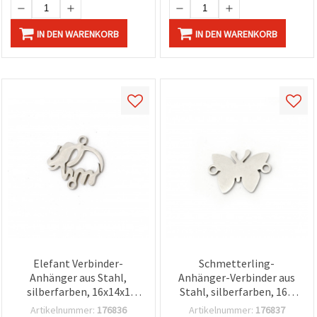
IN DEN WARENKORB
IN DEN WARENKORB
Elefant Verbinder-
Schmetterling-
Anhänger aus Stahl,
Anhänger-Verbinder aus
silberfarben, 16x14x1
Stahl, silberfarben, 16 x
mm, Loch 1 mm – 2 Stück
11,5 x 1 mm, Loch Ø 1
Artikelnummer:
176836
Artikelnummer:
176837