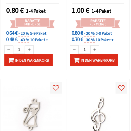
mm, Charms für
Schmuckherstellung – 2
0.80
€
1.00
€
1-4 Paket
1-4 Paket
Stück
RABATTE
RABATTE
FÜR MENGE
FÜR MENGE
0.64 €
0.80 €
- 20 %
5-9 Paket
- 20 %
5-9 Paket
0.48 €
0.70 €
- 40 %
10 Paket +
- 30 %
10 Paket +
IN DEN WARENKORB
IN DEN WARENKORB