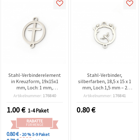
Stahl-Verbinderelement
Stahl-Verbinder,
in Kreuzform, 19x15x1
silberfarben, 18,5 x 15 x 1
mm, Loch: 1 mm,
mm, Loch 1,5 mm – 2
silberfarben – 2 Stück
Stück
Artikelnummer:
176840
Artikelnummer:
176841
1.00
€
0.80
€
1-4 Paket
RABATTE
FÜR MENGE
0.80 €
- 20 %
5-9 Paket