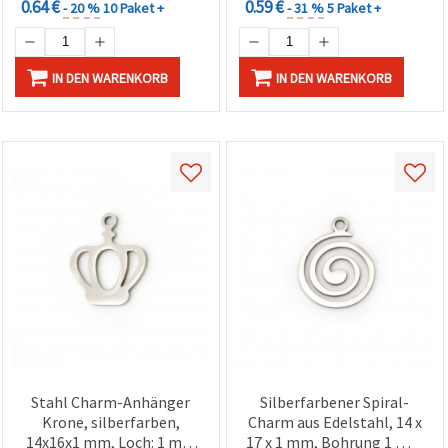
0.64 €
0.59 €
- 20 %
10 Paket +
- 31 %
5 Paket +
IN DEN WARENKORB
IN DEN WARENKORB
Stahl Charm-Anhänger
Silberfarbener Spiral-
Krone, silberfarben,
Charm aus Edelstahl, 14 x
14x16x1 mm, Loch: 1 mm
17 x 1 mm, Bohrung 1 mm