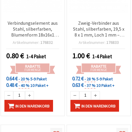
Verbindungselement aus
Zweig-Verbinder aus
Stahl, silberfarben,
Stahl, silberfarben, 19,5 x
Blumenform 18x16x1
8 x 1 mm, Loch 1 mm – 2
mm, Loch 2 mm - 2 Stück
Stück
Artikelnummer:
176832
Artikelnummer:
176833
0.80
€
1.00
€
1-4 Paket
1-4 Paket
RABATTE
RABATTE
FÜR MENGE
FÜR MENGE
0.64 €
0.72 €
- 20 %
5-9 Paket
- 28 %
5-9 Paket
0.48 €
0.63 €
- 40 %
10 Paket +
- 37 %
10 Paket +
IN DEN WARENKORB
IN DEN WARENKORB