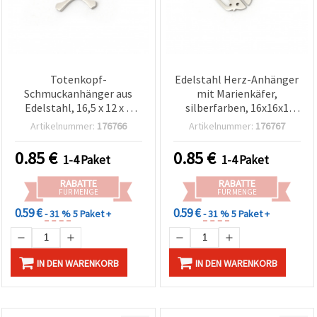
Totenkopf-
Edelstahl Herz-Anhänger
Schmuckanhänger aus
mit Marienkäfer,
Edelstahl, 16,5 x 12 x 1
silberfarben, 16x16x1
mm, Loch 2 mm,
mm, Loch 1,5 mm – 2
Artikelnummer:
176766
Artikelnummer:
176767
silberfarben - 2 Stück
Stück
0.85
€
0.85
€
1-4 Paket
1-4 Paket
RABATTE
RABATTE
FÜR MENGE
FÜR MENGE
0.59 €
0.59 €
- 31 %
5 Paket +
- 31 %
5 Paket +
IN DEN WARENKORB
IN DEN WARENKORB