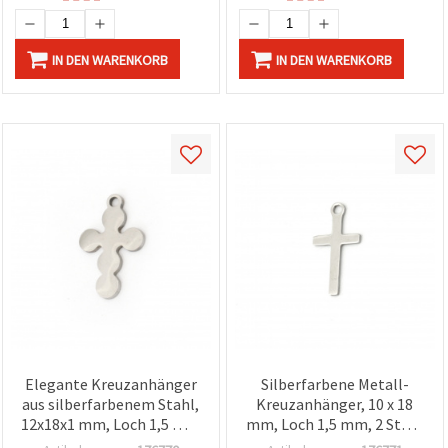
IN DEN WARENKORB
IN DEN WARENKORB
Elegante Kreuzanhänger
Silberfarbene Metall-
aus silberfarbenem Stahl,
Kreuzanhänger, 10 x 18
12x18x1 mm, Loch 1,5 mm
mm, Loch 1,5 mm, 2 Stück
– 2 Stück für DIY-Schmuck
– für