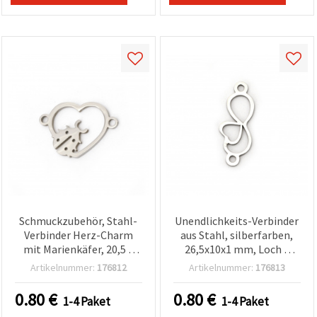
können Sie
jederzeit
ändern
oder
widerrufen.
Impressum
Datenschutzerklärung
Cookie-
Richtlinie
Alle
akzeptieren
Cookie-
Einstellungen
Schmuckzubehör, Stahl-
Unendlichkeits-Verbinder
Verbinder Herz-Charm
aus Stahl, silberfarben,
mit Marienkäfer, 20,5 x
26,5x10x1 mm, Loch 2
13,5 x 1 mm, Loch 1,5 mm,
mm, für
Artikelnummer:
176812
Artikelnummer:
176813
silberfarben – 2 Stück
Schmuckherstellung – 2
Stück
0.80
€
0.80
€
1-4 Paket
1-4 Paket