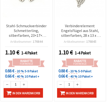
Stahl-Schmuckverbinder
Verbinderelement
Schmetterling,
Engelsflügel aus Stahl,
silberfarben, 23×17×1
silberfarben, 28 x 13 x 1
mm, Loch 1,5 mm – 2
mm, Loch 1,5 mm - 2
Artikelnummer:
176844
Artikelnummer:
176845
Stück
Stück
1.10
€
1.10
€
1-4 Paket
1-4 Paket
RABATTE
RABATTE
FÜR MENGE
FÜR MENGE
0.88 €
0.88 €
- 20 %
5-9 Paket
- 20 %
5-9 Paket
0.66 €
0.66 €
- 40 %
10 Paket +
- 40 %
10 Paket +
IN DEN WARENKORB
IN DEN WARENKORB