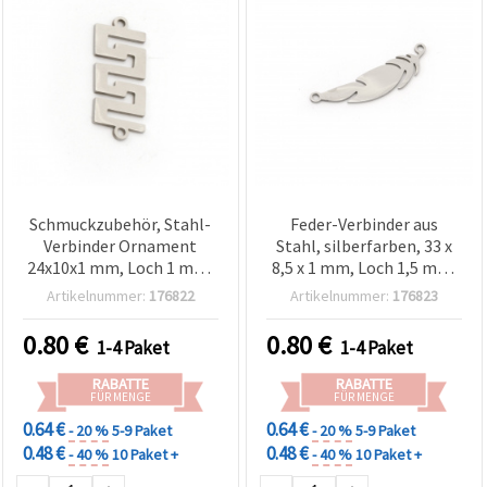
Schmuckzubehör, Stahl-
Feder-Verbinder aus
Verbinder Ornament
Stahl, silberfarben, 33 x
24x10x1 mm, Loch 1 mm,
8,5 x 1 mm, Loch 1,5 mm,
silberfarben - 2 Stück
2 Stück –
Artikelnummer:
176822
Artikelnummer:
176823
Schmuckzubehör für DIY-
Schmuck
0.80
€
0.80
€
1-4 Paket
1-4 Paket
RABATTE
RABATTE
FÜR MENGE
FÜR MENGE
0.64 €
0.64 €
- 20 %
5-9 Paket
- 20 %
5-9 Paket
0.48 €
0.48 €
- 40 %
10 Paket +
- 40 %
10 Paket +