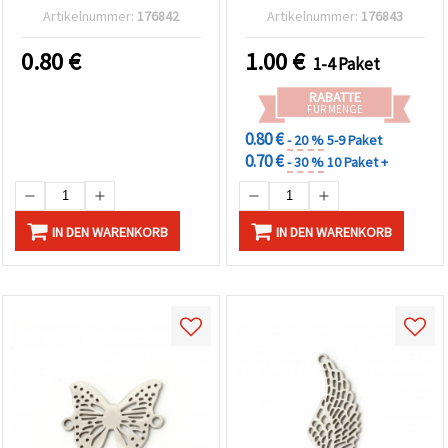
silberfarben, 2 Stück
mm, Loch 1,5 mm – 2
Artikelnummer:
176842
Artikelnummer:
176843
Stück
0.80
€
1.00
€
1-4 Paket
RABATTE
FÜR MENGE
0.80 €
- 20 %
5-9 Paket
0.70 €
- 30 %
10 Paket +
IN DEN WARENKORB
IN DEN WARENKORB