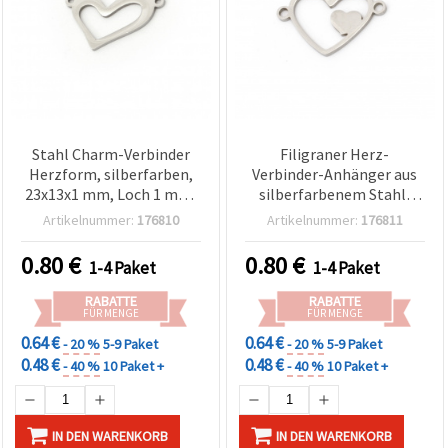
zu
analysieren
sowie
relevantere
Inhalte und
Werbung
anzuzeigen,
auch mit
Unterstützung
Stahl Charm-Verbinder
Filigraner Herz-
unserer
Herzform, silberfarben,
Verbinder-Anhänger aus
Partner für
Analyse
23x13x1 mm, Loch 1 mm,
silberfarbenem Stahl,
und
2 Stück
21,5 x 13,5 x 1 mm, Loch 1
Artikelnummer:
176810
Artikelnummer:
176811
Marketing.
mm, für
Sie können
Schmuckherstellung &
0.80
€
0.80
€
alle
1-4 Paket
1-4 Paket
Basteln, 2 Stück
Cookies
akzeptieren,
RABATTE
RABATTE
ablehnen
FÜR MENGE
FÜR MENGE
oder Ihre
0.64 €
0.64 €
Auswahl in
- 20 %
5-9 Paket
- 20 %
5-9 Paket
den
0.48 €
0.48 €
- 40 %
10 Paket +
- 40 %
10 Paket +
Einstellungen
individuell
festlegen.
Ihre
IN DEN WARENKORB
IN DEN WARENKORB
Einwilligung