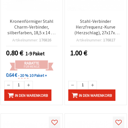
Kronenförmiger Stahl
Stahl-Verbinder
Charm-Verbinder,
Herzfrequenz-Kurve
silberfarben, 18,5 x 14 x 1
(Herzschlag), 27x17x1
mm, Loch 1,5 mm – 2
mm, Loch 1,5 mm,
Artikelnummer:
176826
Artikelnummer:
176827
Stück
silberfarben – 2 Stück
0.80
€
1.00
€
1-9 Paket
RABATTE
FÜR MENGE
0.64 €
- 20 %
10 Paket +
IN DEN WARENKORB
IN DEN WARENKORB