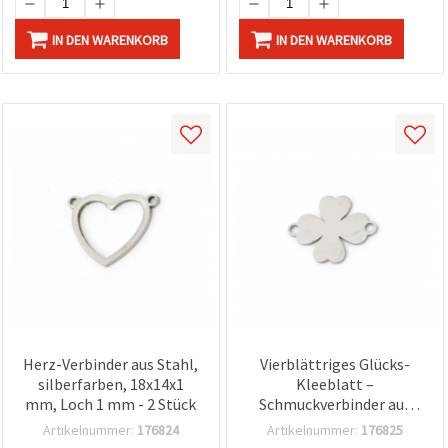
IN DEN WARENKORB
IN DEN WARENKORB
Herz-Verbinder aus Stahl,
Vierblättriges Glücks-
silberfarben, 18x14x1
Kleeblatt –
mm, Loch 1 mm - 2 Stück
Schmuckverbinder aus
Stahl, silberfarben, 18,5 x
Artikelnummer:
176824
Artikelnummer:
176825
15 x 1 mm, Loch 1,5 mm,