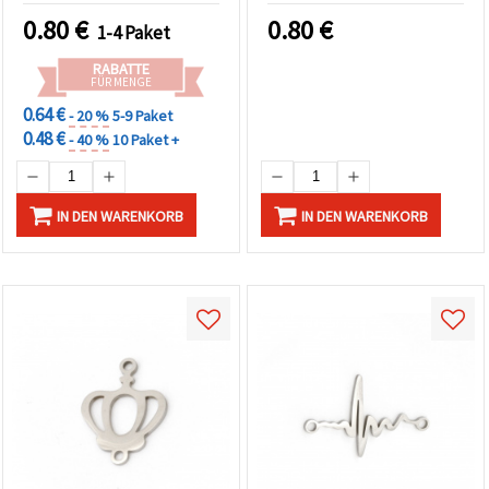
2er-Set – perfekt für DIY-
0.80
€
0.80
€
1-4 Paket
Armbänder, Ketten &
symbolische
RABATTE
Schmuckdesigns
FÜR MENGE
0.64 €
- 20 %
5-9 Paket
0.48 €
- 40 %
10 Paket +
IN DEN WARENKORB
IN DEN WARENKORB