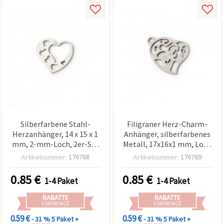
Silberfarbene Stahl-
Filigraner Herz-Charm-
Herzanhänger, 14 x 15 x 1
Anhänger, silberfarbenes
mm, 2-mm-Loch, 2er-Set
Metall, 17x16x1 mm, Loch
– für Schmuckherstellung
1,5 mm, 2 Stück – für
Artikelnummer:
176768
Artikelnummer:
176769
& Deko
Schmuckherstellung und
Dekoration
0.85
€
0.85
€
1-4 Paket
1-4 Paket
RABATTE
RABATTE
FÜR MENGE
FÜR MENGE
0.59 €
0.59 €
- 31 %
5 Paket +
- 31 %
5 Paket +