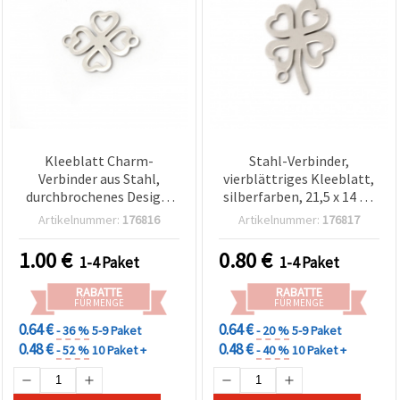
Kleeblatt Charm-
Stahl-Verbinder,
Verbinder aus Stahl,
vierblättriges Kleeblatt,
durchbrochenes Design,
silberfarben, 21,5 x 14 x 1
18x14x1 mm, Loch 1,5
mm, Loch 1 mm – 2 Stück
Artikelnummer:
176816
Artikelnummer:
176817
mm, silberfarben – 2
Stück
1.00
€
0.80
€
1-4 Paket
1-4 Paket
RABATTE
RABATTE
FÜR MENGE
FÜR MENGE
0.64 €
0.64 €
- 36 %
5-9 Paket
- 20 %
5-9 Paket
0.48 €
0.48 €
- 52 %
10 Paket +
- 40 %
10 Paket +