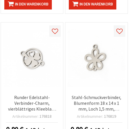
IN DEN WARENKORB
IN DEN WARENKORB
Runder Edelstahl-
Stahl-Schmuckverbinder,
Verbinder-Charm,
Blumenform 18 x 14 x 1
vierblättriges Kleeblatt
mm, Loch 1,5 mm,
mit Herz, silberfarben, 19
silberfarben - 2 Stück
Artikelnummer:
176818
Artikelnummer:
176819
x 14 x 1 mm, Loch 1,5 mm
– 2 Stück