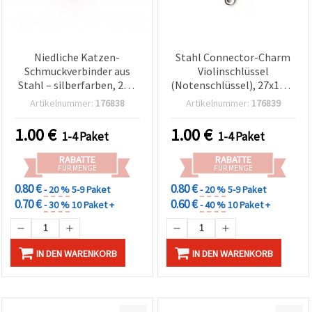
Niedliche Katzen-
Stahl Connector-Charm
Schmuckverbinder aus
Violinschlüssel
Stahl – silberfarben, 20 x
(Notenschlüssel), 27x11x1
10 x 1 mm, Loch 1 mm,
mm, Loch 1 mm,
Artikelnummer:
176838
Artikelnummer:
176839
2er-Set, perfekt für DIY-
silberfarben – 2 Stück
Armbänder, Halsketten &
1.00
€
1.00
€
1-4 Paket
1-4 Paket
personalisierte
Schmuckkreationen
RABATTE
RABATTE
FÜR MENGE
FÜR MENGE
0.80 €
0.80 €
- 20 %
5-9 Paket
- 20 %
5-9 Paket
0.70 €
0.60 €
- 30 %
10 Paket +
- 40 %
10 Paket +
IN DEN WARENKORB
IN DEN WARENKORB