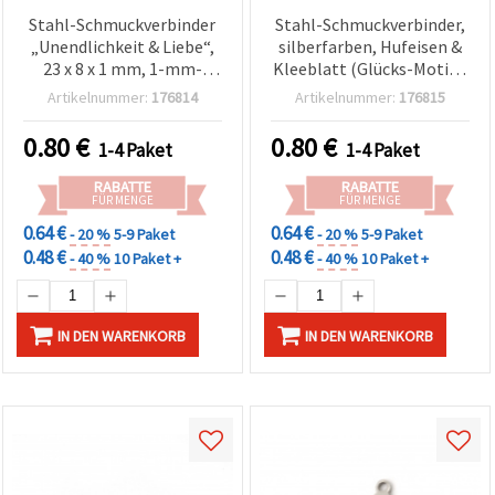
Stahl-Schmuckverbinder
Stahl-Schmuckverbinder,
„Unendlichkeit & Liebe“,
silberfarben, Hufeisen &
23 x 8 x 1 mm, 1-mm-
Kleeblatt (Glücks-Motiv),
Loch, silberfarben – 2er-
19 x 15,5 x 1 mm, Loch 1
Artikelnummer:
176814
Artikelnummer:
176815
Set für DIY-
mm, für Armbänder,
Schmuckherstellung
Ketten & DIY-Basteln, 2
0.80
€
0.80
€
1-4 Paket
1-4 Paket
Stück
RABATTE
RABATTE
FÜR MENGE
FÜR MENGE
0.64 €
0.64 €
- 20 %
5-9 Paket
- 20 %
5-9 Paket
0.48 €
0.48 €
- 40 %
10 Paket +
- 40 %
10 Paket +
IN DEN WARENKORB
IN DEN WARENKORB