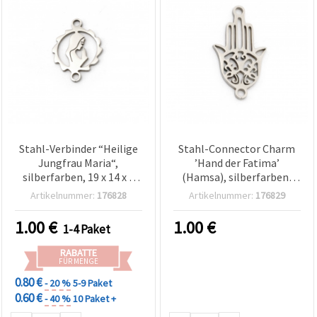
Stahl-Verbinder “Heilige
Stahl-Connector Charm
Jungfrau Maria“,
’Hand der Fatima’
silberfarben, 19 x 14 x 1
(Hamsa), silberfarben,
mm, Loch 1 mm, 2er-Set –
21×11,5×1 mm, Loch 1
Artikelnummer:
176828
Artikelnummer:
176829
ideal für DIY-Armbänder,
mm – 2 Stück
Ketten & spirituellen
1.00
€
1.00
€
1-4 Paket
Schmuck
RABATTE
FÜR MENGE
0.80 €
- 20 %
5-9 Paket
0.60 €
- 40 %
10 Paket +