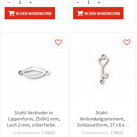
IN DEN WARENKORB
IN DEN WARENKORB
Stahl-Verbinder in
Stahl-
Lippenform, 25x9x1 mm,
Verbindungselement,
Loch 2 mm, silberfarben –
Schlüsselform, 17 x 6 x 1
2 Stück
mm, Loch: 1 mm,
Artikelnummer:
176830
Artikelnummer:
176831
silberfarben - 2 Stück