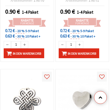
Artikelnummer:
176770
Artikelnummer:
176771
& Basteln
Schmuckherstellung,
Basteln & DIY-Projekte
0.90
€
0.90
€
1-4 Paket
1-4 Paket
RABATTE
RABATTE
FÜR MENGE
FÜR MENGE
0.72 €
0.72 €
- 20 %
5-9 Paket
- 20 %
5-9 Paket
0.63 €
0.63 €
- 30 %
10 Paket +
- 30 %
10 Paket +
IN DEN WARENKORB
IN DEN WARENKORB