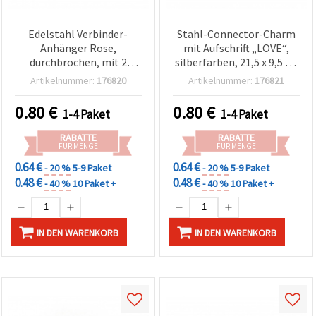
Edelstahl Verbinder-
Stahl-Connector-Charm
Anhänger Rose,
mit Aufschrift „LOVE“,
durchbrochen, mit 2
silberfarben, 21,5 x 9,5 x 1
Ösen, 20,5 x 16 x 1 mm,
mm, Loch 1,5 mm – 2
Artikelnummer:
176820
Artikelnummer:
176821
Loch Ø 1,5 mm,
Stück
silberfarben, 2 Stück
0.80
€
0.80
€
1-4 Paket
1-4 Paket
RABATTE
RABATTE
FÜR MENGE
FÜR MENGE
0.64 €
0.64 €
- 20 %
5-9 Paket
- 20 %
5-9 Paket
0.48 €
0.48 €
- 40 %
10 Paket +
- 40 %
10 Paket +
IN DEN WARENKORB
IN DEN WARENKORB