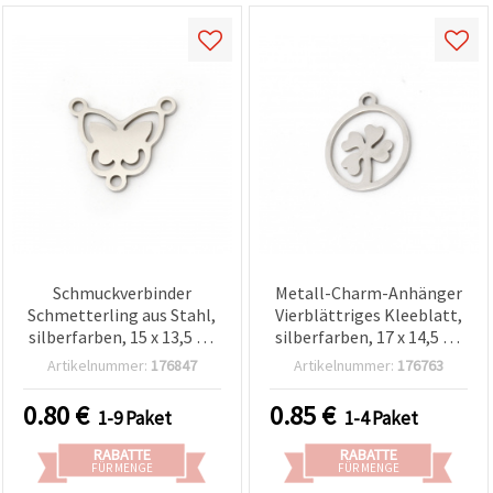
Schmuckverbinder
Metall-Charm-Anhänger
Schmetterling aus Stahl,
Vierblättriges Kleeblatt,
silberfarben, 15 x 13,5 x 1
silberfarben, 17 x 14,5 x 1
mm, Loch 1,5 mm – 2
mm, Loch Ø 1,5 mm, 2er-
Artikelnummer:
176847
Artikelnummer:
176763
Stück
Set, Glückssymbol für
Schmuckherstellung,
0.80
€
0.85
€
1-9 Paket
1-4 Paket
Basteln & Accessoires
RABATTE
RABATTE
FÜR MENGE
FÜR MENGE