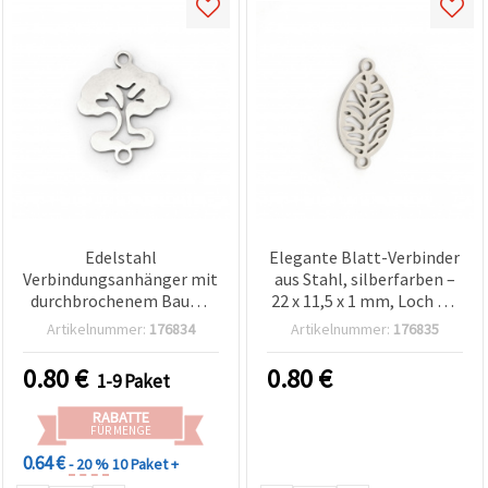
Edelstahl
Elegante Blatt-Verbinder
Verbindungsanhänger mit
aus Stahl, silberfarben –
durchbrochenem Baum-
22 x 11,5 x 1 mm, Loch 1,5
Motiv, silberfarben,
mm, 2er-Set –
Artikelnummer:
176834
Artikelnummer:
176835
19x15x1 mm,
Schmuckzubehör für DIY-
2‑mm‑Löcher, für
Armbänder, Halsketten &
0.80
€
0.80
€
1-9 Paket
Schmuckherstellung – 2
naturinspirierte Designs
Stück
RABATTE
FÜR MENGE
0.64 €
- 20 %
10 Paket +