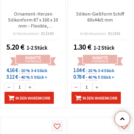
Ornament-Herzen
Silikon-Gießform Schiff
Silikonform 87 x 160 x 10
60x44x5 mm
mm – Flexible,
wiederverwendbare
Artikelnummer:
812349
Artikelnummer:
812361
Gießform für
Resin/Epoxidharz, Gips,
5.20
€
1.30
€
1-2 Stück
1-2 Stück
Seife & Ton DIY-
Bastelprojekte
RABATTE
RABATTE
FÜR MENGE
FÜR MENGE
4.16 €
1.04 €
- 20 %
3-4 Stück
- 20 %
3-4 Stück
3.12 €
0.78 €
- 40 %
5 Stück +
- 40 %
5 Stück +
IN DEN WARENKORB
IN DEN WARENKORB