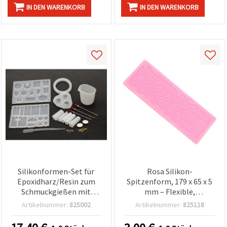
IN DEN WARENKORB
IN DEN WARENKORB
Silikonformen-Set für
Rosa Silikon-
Epoxidharz/Resin zum
Spitzenform, 179 x 65 x 5
Schmuckgießen mit
mm – Flexible,
Bastelwerkzeugen –
antihaftende Form mit
Artikelnummer:
825002
Artikelnummer:
825118
assortiert
floralem Spitzenmuster
für Tortendeko, Fondant-