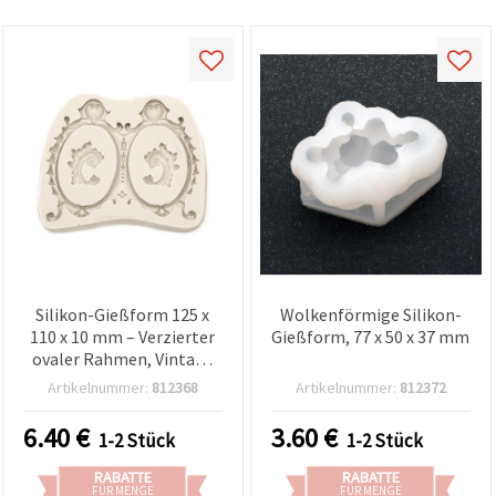
Silikon-Gießform 125 x
Wolkenförmige Silikon-
110 x 10 mm – Verzierter
Gießform, 77 x 50 x 37 mm
ovaler Rahmen, Vintage
Blumen- & Muschel-
Artikelnummer:
812368
Artikelnummer:
812372
Design – Flexible,
wiederverwendbare
6.40
€
3.60
€
1-2 Stück
1-2 Stück
Bastelform für Resin
(UV/Epoxidharz), Polymer
RABATTE
RABATTE
Clay/Fimo, Gips, Seife,
FÜR MENGE
FÜR MENGE