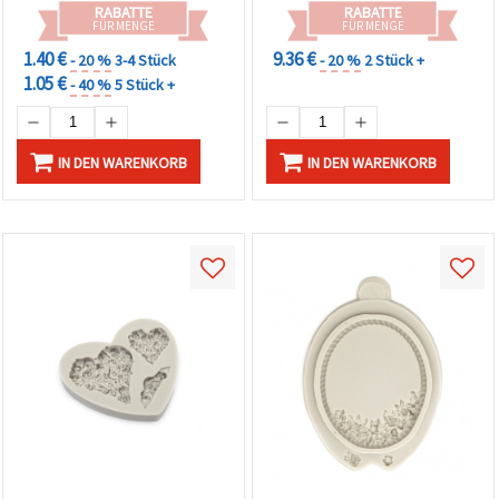
RABATTE
RABATTE
FÜR MENGE
FÜR MENGE
1.40 €
9.36 €
- 20 %
3-4 Stück
- 20 %
2 Stück +
1.05 €
- 40 %
5 Stück +
IN DEN WARENKORB
IN DEN WARENKORB