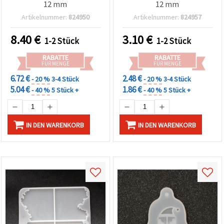
12 mm
12 mm
Artikelnummer:
824950
Artikelnummer:
824957
8.40
€
3.10
€
1-2 Stück
1-2 Stück
RABATTE
RABATTE
FÜR MENGE
FÜR MENGE
6.72 €
2.48 €
- 20 %
3-4 Stück
- 20 %
3-4 Stück
5.04 €
1.86 €
- 40 %
5 Stück +
- 40 %
5 Stück +
IN DEN WARENKORB
IN DEN WARENKORB