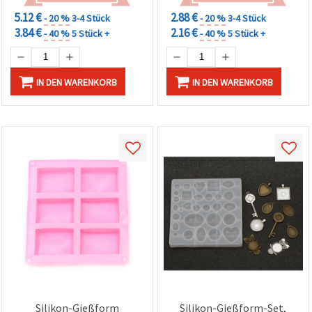
DIY-Verzierungen
5.12 €
2.88 €
- 20 %
3-4 Stück
- 20 %
3-4 Stück
3.84 €
2.16 €
- 40 %
5 Stück +
- 40 %
5 Stück +
IN DEN WARENKORB
IN DEN WARENKORB
Silikon-Gießform
Silikon-Gießform-Set,