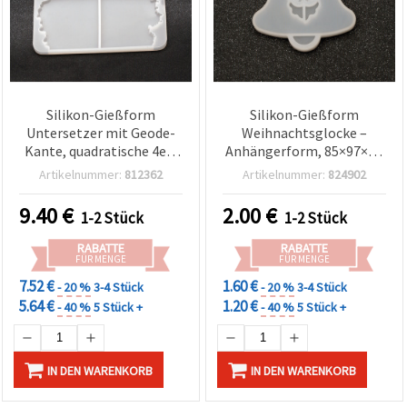
Silikon-Gießform
Silikon-Gießform
Untersetzer mit Geode-
Weihnachtsglocke –
Kante, quadratische 4er-
Anhängerform, 85×97×13
Form für Epoxidharz/UV-
mm
Artikelnummer:
812362
Artikelnummer:
824902
Resin — Gesamtmaß 235
x 235 x 10 mm, je Mulde
9.40
€
2.00
€
1-2 Stück
1-2 Stück
110 x 110 mm — DIY-
Untersetzer & Wohn-
RABATTE
RABATTE
Deko
FÜR MENGE
FÜR MENGE
7.52 €
1.60 €
- 20 %
3-4 Stück
- 20 %
3-4 Stück
5.64 €
1.20 €
- 40 %
5 Stück +
- 40 %
5 Stück +
IN DEN WARENKORB
IN DEN WARENKORB