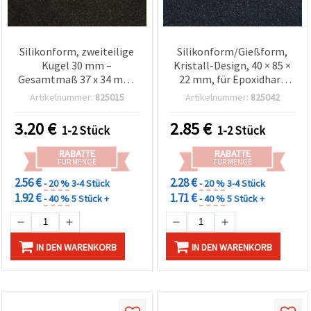
Silikonform, zweiteilige
Silikonform/Gießform,
Kugel 30 mm –
Kristall-Design, 40 × 85 ×
Gesamtmaß 37 x 34 mm,
22 mm, für Epoxidharz
wiederverwendbare 3D-
(Resin)
Artikelnummer:
825015
Artikelnummer:
825042
Kugel-Gießform für
Epoxid-/UV-Harz, Gips,
3.20
€
2.85
€
1-2 Stück
1-2 Stück
Polymer Clay, DIY-
Schmuck & Basteln
RABATTE
RABATTE
FÜR MENGE
FÜR MENGE
2.56 €
2.28 €
- 20 %
3-4 Stück
- 20 %
3-4 Stück
1.92 €
1.71 €
- 40 %
5 Stück +
- 40 %
5 Stück +
IN DEN WARENKORB
IN DEN WARENKORB