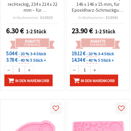
rechteckig, 234 x 214 x 22
146 x 146 x 15 mm, für
mm – für
Epoxidharz-Schmuckguss,
Resin/Epoxidharz
inklusive 33 Metall-
Artikelnummer:
824929
Artikelnummer:
824943
Anhängerfassungen
6.30
€
23.90
€
1-2 Stück
1-2 Stück
RABATTE
RABATTE
FÜR MENGE
FÜR MENGE
5.04 €
19.12 €
- 20 %
3-4 Stück
- 20 %
3-4 Stück
3.78 €
14.34 €
- 40 %
5 Stück +
- 40 %
5 Stück +
IN DEN WARENKORB
IN DEN WARENKORB