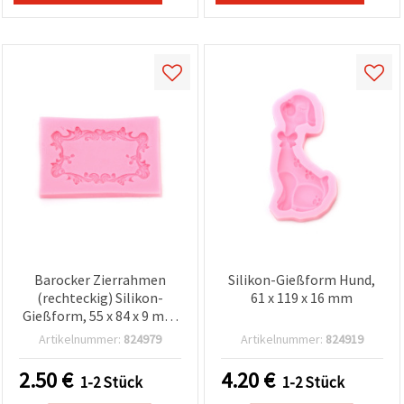
Barocker Zierrahmen
Silikon-Gießform Hund,
(rechteckig) Silikon-
61 x 119 x 16 mm
Gießform, 55 x 84 x 9 mm
– flexibel &
Artikelnummer:
824979
Artikelnummer:
824919
wiederverwendbar, für
Epoxidharz/UV-Harz,
2.50
€
4.20
€
1-2 Stück
1-2 Stück
Polymer Clay (FIMO),