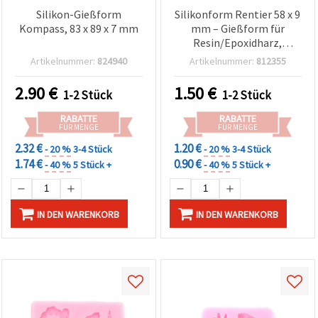
Silikon-Gießform
Silikonform Rentier 58 x 9
Kompass, 83 x 89 x 7 mm
mm – Gießform für
Resin/Epoxidharz,
Polymer Clay (Fimo) &
Artikelnummer:
824940
Artikelnummer:
812355
Seife, DIY Bastelbedarf
2.90
€
1.50
€
1-2 Stück
1-2 Stück
RABATTE
RABATTE
FÜR MENGE
FÜR MENGE
2.32 €
1.20 €
- 20 %
3-4 Stück
- 20 %
3-4 Stück
1.74 €
0.90 €
- 40 %
5 Stück +
- 40 %
5 Stück +
IN DEN WARENKORB
IN DEN WARENKORB