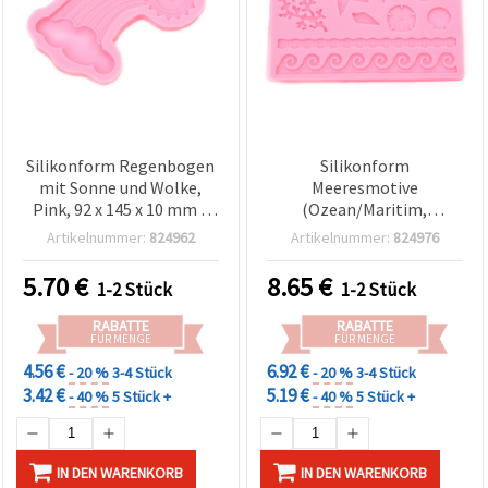
Silikonform Regenbogen
Silikonform
mit Sonne und Wolke,
Meeresmotive
Pink, 92 x 145 x 10 mm –
(Ozean/Maritim,
Flexible DIY-Gießform für
Meerestiere), 180×117×7
Artikelnummer:
824962
Artikelnummer:
824976
Resin/Epoxidharz,
mm – flexible,
Polymer Clay, Seife &
wiederverwendbare
5.70
€
8.65
€
1-2 Stück
1-2 Stück
Kerzenherstellung
Gießform für
Epoxidharz/UV-Harz,
RABATTE
RABATTE
Ton/Modelliermasse, Gips
FÜR MENGE
FÜR MENGE
& Seifengießen – ideal
4.56 €
6.92 €
- 20 %
3-4 Stück
- 20 %
3-4 Stück
fürs Basteln & DIY
3.42 €
5.19 €
- 40 %
5 Stück +
- 40 %
5 Stück +
IN DEN WARENKORB
IN DEN WARENKORB