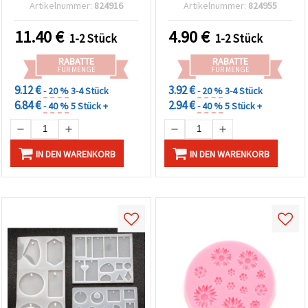
„Family“-Schild mit
Artikelnummer:
824916
Artikelnummer:
824955
floralen Motiven für DIY
Heimdeko & Basteln
11.40
€
4.90
€
1-2 Stück
1-2 Stück
RABATTE
RABATTE
FÜR MENGE
FÜR MENGE
9.12 €
3.92 €
- 20 %
3-4 Stück
- 20 %
3-4 Stück
6.84 €
2.94 €
- 40 %
5 Stück +
- 40 %
5 Stück +
IN DEN WARENKORB
IN DEN WARENKORB