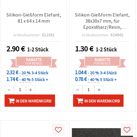
Silikon-Gießform Elefant,
Silikon-Gießform Elefant,
81 x 64 x 14 mm
38x30x7 mm, für
Epoxidharz/Resin,
Schmuck & Basteln
Artikelnummer:
812381
Artikelnummer:
824942
2.90
€
1.30
€
1-2 Stück
1-2 Stück
RABATTE
RABATTE
FÜR MENGE
FÜR MENGE
2.32 €
1.04 €
- 20 %
3-4 Stück
- 20 %
3-4 Stück
1.74 €
0.78 €
- 40 %
5 Stück +
- 40 %
5 Stück +
IN DEN WARENKORB
IN DEN WARENKORB