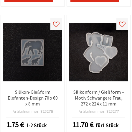
können Sie
jederzeit
ändern
oder
widerrufen.
Impressum
Datenschutzerklärung
Cookie-
Richtlinie
Alle
akzeptieren
Cookie-
Einstellungen
Silikon-Gießform
Silikonform / Gießform –
Elefanten-Design 70 x 60
Motiv Schwangere Frau,
x 8 mm
272 x 224 x 11 mm
Artikelnummer:
825276
Artikelnummer:
825277
1.75
€
11.70
€
1-2 Stück
für1 Stück