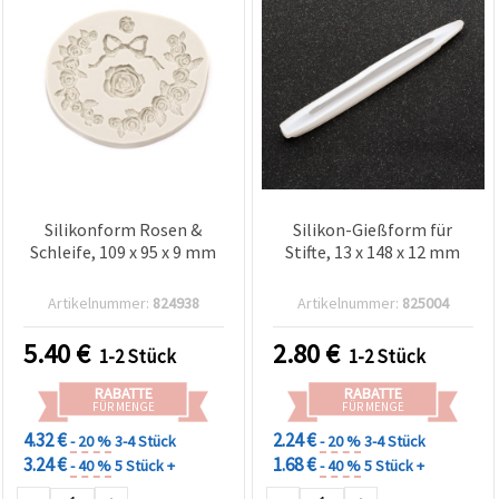
Silikonform Rosen &
Silikon-Gießform für
Schleife, 109 x 95 x 9 mm
Stifte, 13 x 148 x 12 mm
Artikelnummer:
824938
Artikelnummer:
825004
5.40
€
2.80
€
1-2 Stück
1-2 Stück
RABATTE
RABATTE
FÜR MENGE
FÜR MENGE
4.32 €
2.24 €
- 20 %
3-4 Stück
- 20 %
3-4 Stück
3.24 €
1.68 €
- 40 %
5 Stück +
- 40 %
5 Stück +