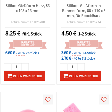
Silikon Gießform Herz, 83
Silikon-Gießform in
x 105 x 13 mm
Rahmenform, 88 x 110 x 8
mm, für Epoxidharz
Artikelnummer:
825280
Artikelnummer:
825274
8.25
€
4.50
€
für1 Stück
1-2 Stück
RABATTE
RABATTE
FÜR MENGE
FÜR MENGE
6.60 €
3.60 €
- 20 %
2 Stück +
- 20 %
3-4 Stück
2.70 €
- 40 %
5 Stück +
IN DEN WARENKORB
IN DEN WARENKORB