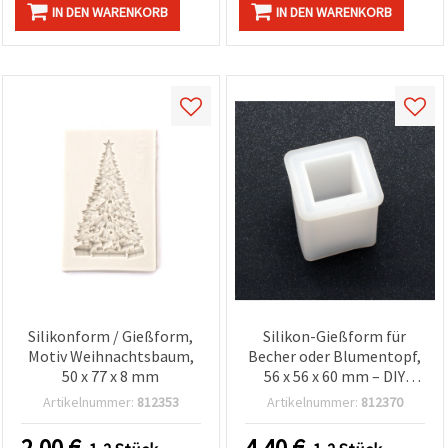
IN DEN WARENKORB
IN DEN WARENKORB
Silikonform / Gießform,
Silikon-Gießform für
Motiv Weihnachtsbaum,
Becher oder Blumentopf,
50 x 77 x 8 mm
56 x 56 x 60 mm – DIY
Basteln, Epoxidharz,
Artikelnummer:
812353
Artikelnummer:
812370
Beton & Gips
2.00
€
4.40
€