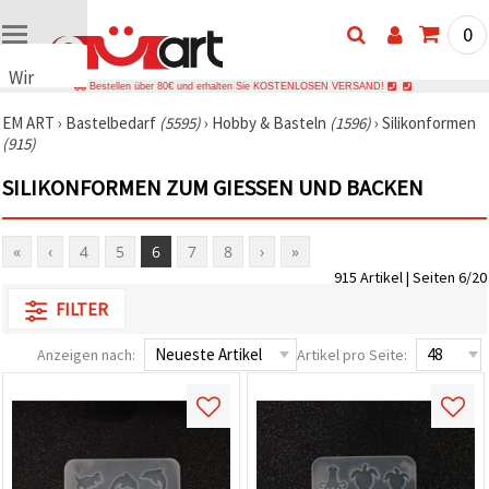
0
Wir
Bestellen über 80€ und erhalten Sie KOSTENLOSEN VERSAND!
verwenden
EM ART
›
Bastelbedarf
(5595)
›
Hobby & Basteln
(1596)
›
Silikonformen
Cookies
(915)
🍪 Wir
verwenden
SILIKONFORMEN ZUM GIESSEN UND BACKEN
Cookies
und
ähnliche
Technologien,
«
‹
4
5
6
7
8
›
»
um das
915 Artikel | Seiten 6/20
ordnungsgemäße
Funktionieren
FILTER
der Website
sicherzustellen,
Ihr
Anzeigen nach:
Artikel pro Seite:
Nutzungserlebnis
zu
verbessern
und, mit
Ihrer
Einwilligung,
den
Datenverkehr