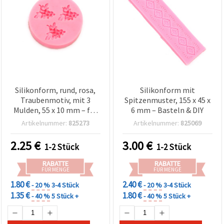
Silikonform, rund, rosa,
Silikonform mit
Traubenmotiv, mit 3
Spitzenmuster, 155 x 45 x
Mulden, 55 x 10 mm – für
6 mm – Basteln & DIY
Tortendeko, Fondant,
Artikelnummer:
825273
Artikelnummer:
825069
Schokolade, Bonbons,
Harz/Epoxidharz &
2.25
€
3.00
€
1-2 Stück
1-2 Stück
Polymer Clay
RABATTE
RABATTE
FÜR MENGE
FÜR MENGE
1.80 €
2.40 €
- 20 %
3-4 Stück
- 20 %
3-4 Stück
1.35 €
1.80 €
- 40 %
5 Stück +
- 40 %
5 Stück +