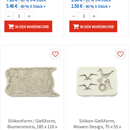
5.46 €
1.56 €
- 40 %
5 Stück +
- 40 %
5 Stück +
IN DEN WARENKORB
IN DEN WARENKORB
Silikonform / Gießform,
Silikon-Gießform,
Blumenmotiv, 185 x 110 x
Möwen-Design, 75 x 55 x