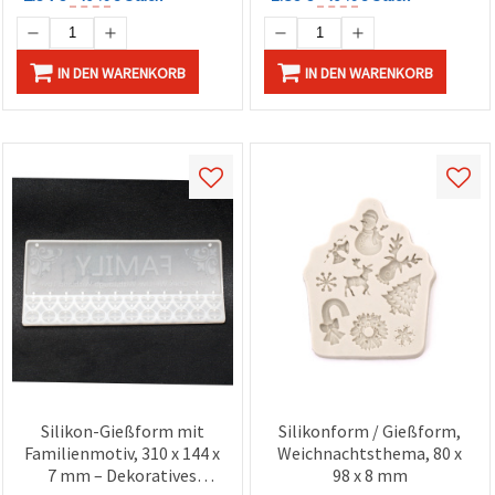
Schokolade, Harz (Resin),
Polymer Clay, Seife
IN DEN WARENKORB
IN DEN WARENKORB
Silikon-Gießform mit
Silikonform / Gießform,
Familienmotiv, 310 x 144 x
Weichnachtsthema, 80 x
7 mm – Dekoratives
98 x 8 mm