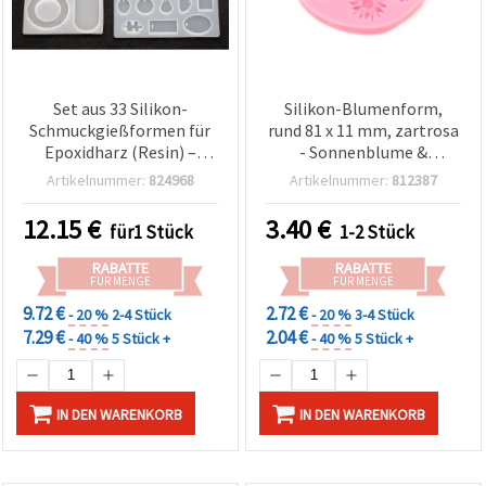
Set aus 33 Silikon-
Silikon-Blumenform,
Schmuckgießformen für
rund 81 x 11 mm, zartrosa
Epoxidharz (Resin) –
- Sonnenblume &
gemischtes Sortiment
Gänseblümchen
Artikelnummer:
824968
Artikelnummer:
812387
Mehrfach-Prägeform für
Fondant, Blütenpaste,
12.15
€
3.40
€
für1 Stück
1-2 Stück
Harz (Resin) & Polymer
Clay
RABATTE
RABATTE
FÜR MENGE
FÜR MENGE
9.72 €
2.72 €
- 20 %
2-4 Stück
- 20 %
3-4 Stück
7.29 €
2.04 €
- 40 %
5 Stück +
- 40 %
5 Stück +
IN DEN WARENKORB
IN DEN WARENKORB