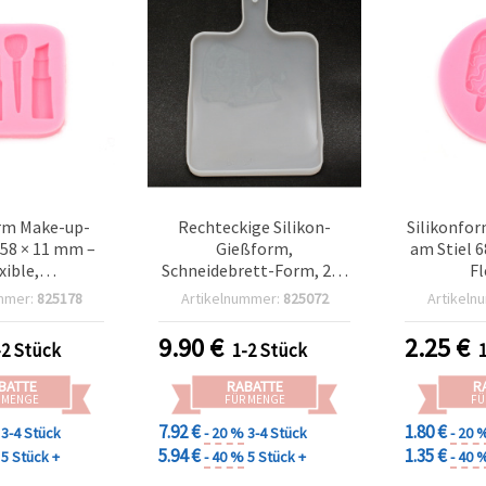
rm Make-up-
Rechteckige Silikon-
Silikonfor
 58 × 11 mm –
Gießform,
am Stiel 6
xible,
Schneidebrett-Form, 215
Fl
erwendbare
x 330 x 12 mm, für
wieder
mmer:
825178
Artikelnummer:
825072
Artikeln
ür Epoxid-/UV-
Epoxidharz/Resin
Gießform 
olymer Clay
(Resin
9.90
€
2.25
€
-2 Stück
1-2 Stück
MO) &
Clay/Mod
stellung, DIY
Sei
BATTE
RABATTE
R
lprojekte
Baste
 MENGE
FÜR MENGE
FÜ
7.92 €
1.80 €
3-4 Stück
- 20 %
3-4 Stück
- 20 
5.94 €
1.35 €
5 Stück +
- 40 %
5 Stück +
- 40 