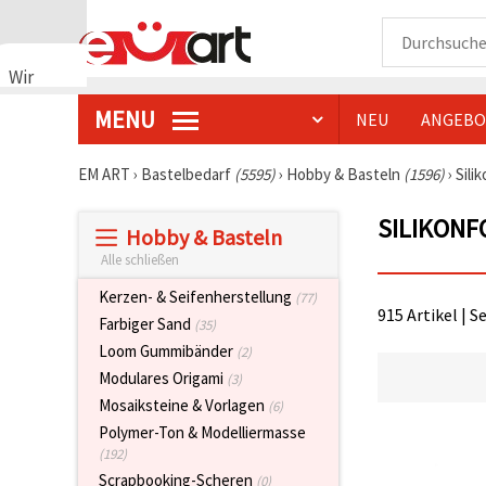
Wir
verwenden
MENU
NEU
ANGEBO
Cookies
🍪 Wir
verwenden
EM ART
›
Bastelbedarf
(5595)
›
Hobby & Basteln
(1596)
›
Sili
Cookies
und
SILIKONF
ähnliche
Hobby & Basteln
Technologien,
um das
Alle schließen
ordnungsgemäße
Funktionieren
Kerzen- & Seifenherstellung
(77)
der Website
915 Artikel | S
Farbiger Sand
(35)
sicherzustellen,
Ihr
Loom Gummibänder
(2)
Nutzungserlebnis
Modulares Origami
(3)
zu
verbessern
Mosaiksteine & Vorlagen
(6)
und, mit
Polymer-Ton & Modelliermasse
Ihrer
Einwilligung,
(192)
den
Scrapbooking-Scheren
(0)
Datenverkehr