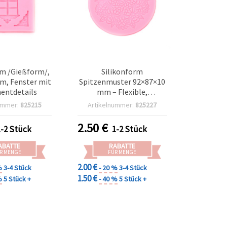
rm /Gießform/,
Silikonform
m, Fenster mit
Spitzenmuster 92×87×10
entdetails
mm – Flexible,
wiederverwendbare
ummer:
825215
Artikelnummer:
825227
Gießform für
Resin/Epoxidharz,
2.50
€
1-2 Stück
1-2 Stück
Polymer‑Knete, Seife &
Gips
ABATTE
RABATTE
R MENGE
FÜR MENGE
2.00 €
%
3-4 Stück
- 20 %
3-4 Stück
1.50 €
%
5 Stück +
- 40 %
5 Stück +