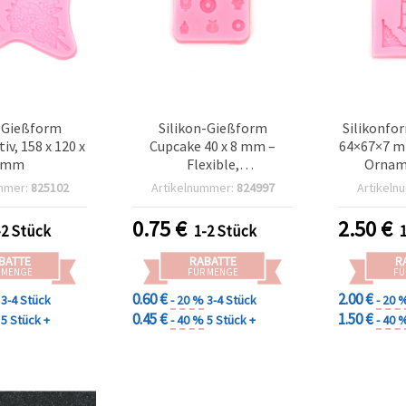
-Gießform
Silikon-Gießform
Silikonfo
v, 158 x 120 x
Cupcake 40 x 8 mm –
64×67×7 m
 mm
Flexible,
Ornam
wiederverwendbare
mmer:
825102
Artikelnummer:
824997
Artikeln
Bastelform für
Epoxidharz/UV-Harz,
0.75
€
2.50
€
-2 Stück
1-2 Stück
Polymer Clay und Gips;
DIY Schmuck, Charms &
BATTE
RABATTE
R
Cabochons
 MENGE
FÜR MENGE
FÜ
0.60 €
2.00 €
3-4 Stück
- 20 %
3-4 Stück
- 20 
0.45 €
1.50 €
5 Stück +
- 40 %
5 Stück +
- 40 