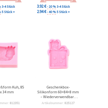
3.92 €
%
3-4 Stück
- 20 %
3-4 Stück
2.94 €
%
5 Stück +
- 40 %
5 Stück +
eßform Kuh, 85
Geschenkbox-
 x 34 mm
Silikonform 60×84×8 mm
– Wiederverwendbare
Gießform für
ummer:
812351
Artikelnummer:
825127
Resin/Epoxidharz/UV-