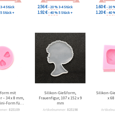
2.56 €
1.60 €
3-4 Stück
- 20 %
3-4 Stück
- 20 
1.92 €
1.20 €
5 Stück +
- 40 %
5 Stück +
- 40 
nform mit
Silikon-Gießform,
Silikon-Gi
r – 34 x 8 mm,
Frauenfigur, 107 x 152 x 9
x 68
Mini-Form für
mm
rz, Polymer
mmer:
825109
Artikelnummer:
825198
Artikeln
Epoxidharz &