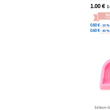
DIY-Schmuc
1.00
€
1
RA
FÜR
0.80 €
- 20 %
0.60 €
- 40 %
Silikon-