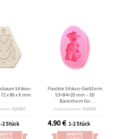
sbaum Silikon-
Flexible Silikon-Gießform
72 x 86 x 6 mm
53×84×20 mm – 3D
Bärenform für
Epoxid-/UV-Harz (Resin),
ummer:
825067
Artikelnummer:
825059
Seife, Kerzenwachs &
Ton, DIY-Basteln
4.90
€
1-2 Stück
1-2 Stück
ABATTE
RABATTE
R MENGE
FÜR MENGE