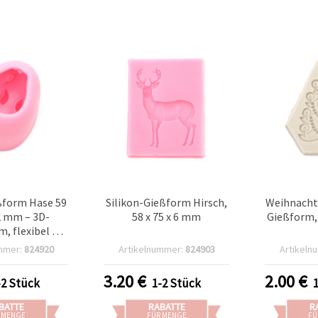
eßform Hase 59
Silikon-Gießform Hirsch,
Weihnacht
52 mm – 3D-
58 x 75 x 6 mm
Gießform, 
, flexibel &
rwendbar für
mmer:
824920
Artikelnummer:
824903
Artikeln
rz/UV-Harz,
eife,
3.20
€
2.00
€
-2 Stück
1-2 Stück
lliermasse,
erzengießen
BATTE
RABATTE
R
 MENGE
FÜR MENGE
FÜ