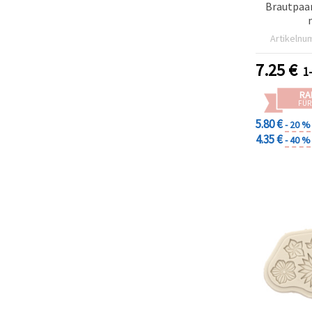
Brautpaar,
Artikelnu
7.25
€
1
RA
FÜR
5.80 €
- 20 %
4.35 €
- 40 %