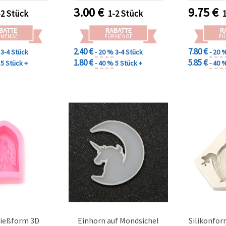
kherstellung
3.00
€
9.75
€
-2 Stück
1-2 Stück
BATTE
RABATTE
R
 MENGE
FÜR MENGE
FÜ
2.40 €
7.80 €
3-4 Stück
- 20 %
3-4 Stück
- 20 
1.80 €
5.85 €
5 Stück +
- 40 %
5 Stück +
- 40 
Gießform 3D
Einhorn auf Mondsichel
Silikonfor