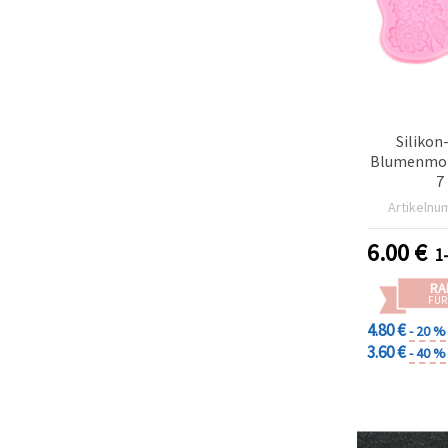
Silikon
Blumenmoti
7
Artikelnu
6.00
€
1
RA
FÜR
4.80 €
- 20 %
3.60 €
- 40 %