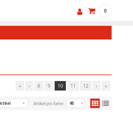
0
«
‹
8
9
10
11
12
›
»
Artikel pro Seite: