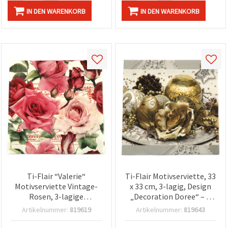
IN DEN WARENKORB
IN DEN WARENKORB
Ti-Flair “Valerie“
Ti-Flair Motivserviette, 33
Motivserviette Vintage-
x 33 cm, 3-lagig, Design
Rosen, 3-lagige
„Decoration Doree“ – 1
Lunchserviette 33 x 33 cm,
Stück
Artikelnummer:
819619
Artikelnummer:
819643
rosa/rot mit grünen
Blättern, für Decoupage,