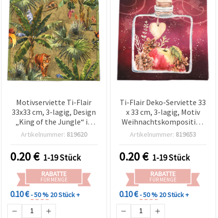
Motivserviette Ti-Flair
Ti-Flair Deko-Serviette 33
33x33 cm, 3-lagig, Design
x 33 cm, 3-lagig, Motiv
„King of the Jungle“ in
Weihnachtskomposition
Messing-Optik – 1 Stück
„Composizione Natalizia“
Artikelnummer:
819620
Artikelnummer:
819653
– 1 Stück, für
Serviettentechnik &
0.20
€
0.20
€
1-19 Stück
1-19 Stück
Basteln
RABATTE
RABATTE
FÜR MENGE
FÜR MENGE
0.10 €
0.10 €
- 50 %
20 Stück +
- 50 %
20 Stück +