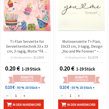
Ti-Flair Serviette für
Motivserviette Ti-Flair,
Serviettentechnik 33 x 33
33x33 cm, 3‑lagig, Design
cm, 3-lagig, Motiv “Fête
„You and Me Forever“ – 1
d’Anniversaire Rose“ - 1
Stück, für
Artikelnummer:
811884
Artikelnummer:
811878
Stück
Serviettentechnik &
Decoupage
0.20
€
0.20
€
1-19 Stück
1-19 Stück
RABATTE
RABATTE
FÜR MENGE
FÜR MENGE
0.10 €
0.10 €
- 50 %
20 Stück +
- 50 %
20 Stück +
IN DEN WARENKORB
IN DEN WARENKORB