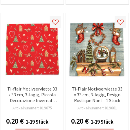
Ti-flair Motivserviette 33
Ti-Flair Motivserviette 33
x 33 cm, 3-lagig, Piccola
x 33 cm, 3-lagig, Design
Decorazione Invernale
Rustique Noel – 1 Stück
(Winterdeko), 1 Stück, für
Artikelnummer:
819675
Artikelnummer:
819661
Decoupage & Basteln
0.20
€
0.20
€
1-19 Stück
1-19 Stück