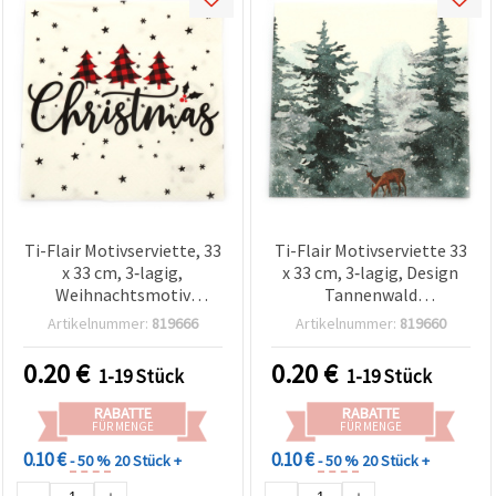
Ti-Flair Motivserviette, 33
Ti-Flair Motivserviette 33
x 33 cm, 3‑lagig,
x 33 cm, 3‑lagig, Design
Weihnachtsmotiv
Tannenwald
rot‑schwarz, für Basteln
(immergrün), für Basteln
Artikelnummer:
819666
Artikelnummer:
819660
& Decoupage – 1 Stück
& Serviettentechnik – 1
Stück
0.20
€
0.20
€
1-19 Stück
1-19 Stück
RABATTE
RABATTE
FÜR MENGE
FÜR MENGE
0.10 €
0.10 €
- 50 %
20 Stück +
- 50 %
20 Stück +