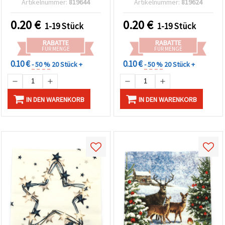
Artikelnummer:
819644
Artikelnummer:
819624
Design, 1 Stück
0.20
€
0.20
€
1-19 Stück
1-19 Stück
RABATTE
RABATTE
FÜR MENGE
FÜR MENGE
0.10 €
0.10 €
- 50 %
20 Stück +
- 50 %
20 Stück +
IN DEN WARENKORB
IN DEN WARENKORB