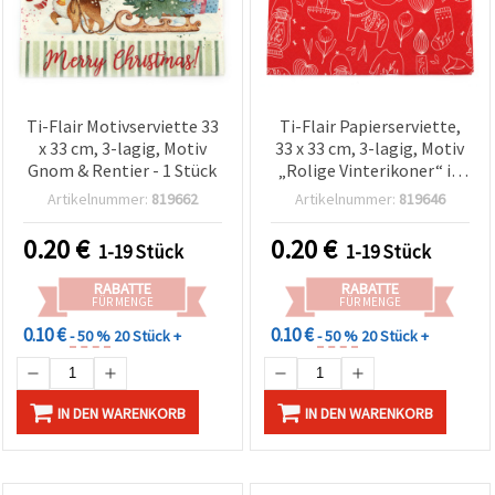
Ti-Flair Motivserviette 33
Ti-Flair Papierserviette,
x 33 cm, 3-lagig, Motiv
33 x 33 cm, 3-lagig, Motiv
Gnom & Rentier - 1 Stück
„Rolige Vinterikoner“ in
Rot – 1 Stück
Artikelnummer:
819662
Artikelnummer:
819646
0.20
€
0.20
€
1-19 Stück
1-19 Stück
RABATTE
RABATTE
FÜR MENGE
FÜR MENGE
0.10 €
0.10 €
- 50 %
20 Stück +
- 50 %
20 Stück +
IN DEN WARENKORB
IN DEN WARENKORB