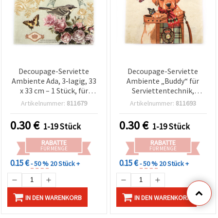
Decoupage-Serviette
Decoupage-Serviette
Ambiente Ada, 3‑lagig, 33
Ambiente „Buddy“ für
x 33 cm – 1 Stück, für
Serviettentechnik,
Serviettentechnik &
3‑lagig, 33 × 33 cm – 1
Artikelnummer:
811679
Artikelnummer:
811693
Basteln
Stück
0.30
€
0.30
€
1-19 Stück
1-19 Stück
RABATTE
RABATTE
FÜR MENGE
FÜR MENGE
0.15 €
0.15 €
- 50 %
20 Stück +
- 50 %
20 Stück +
IN DEN WARENKORB
IN DEN WARENKORB