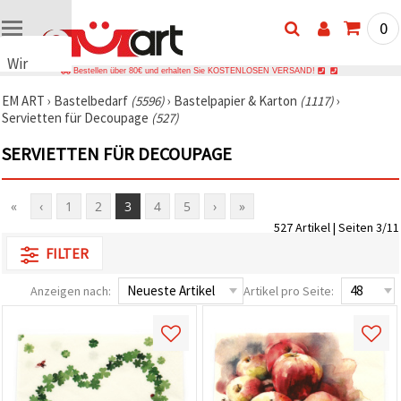
0
Wir
Bestellen über 80€ und erhalten Sie KOSTENLOSEN VERSAND!
verwenden
EM ART
›
Bastelbedarf
(5596)
›
Bastelpapier & Karton
(1117)
›
Cookies
Servietten für Decoupage
(527)
🍪 Wir
verwenden
SERVIETTEN FÜR DECOUPAGE
Cookies
und
ähnliche
Technologien,
«
‹
1
2
3
4
5
›
»
um das
527 Artikel | Seiten 3/11
ordnungsgemäße
Funktionieren
FILTER
der Website
sicherzustellen,
Ihr
Anzeigen nach:
Artikel pro Seite:
Nutzungserlebnis
zu
verbessern
und, mit
Ihrer
Einwilligung,
den
Datenverkehr