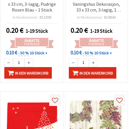
x 33 cm, 3-lagig, Pudrige
Vaningshus Dekorasjon,
Rosen Blau – 1 Stück
33 x 33 cm, 3‑lagig, 1
Stück
Artikelnummer:
811895
Artikelnummer:
819641
0.20
€
0.20
€
1-19 Stück
1-19 Stück
RABATTE
RABATTE
FÜR MENGE
FÜR MENGE
0.10 €
0.10 €
- 50 %
20 Stück +
- 50 %
20 Stück +
IN DEN WARENKORB
IN DEN WARENKORB