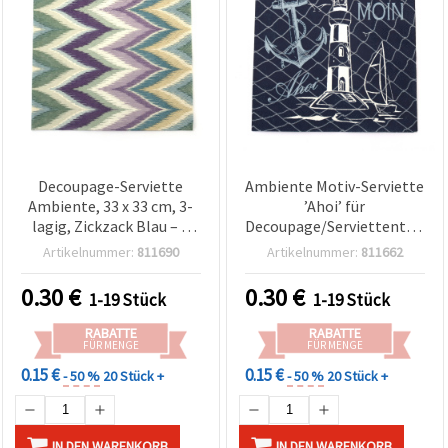
Decoupage-Serviette
Ambiente Motiv-Serviette
Ambiente, 33 x 33 cm, 3-
’Ahoi’ für
lagig, Zickzack Blau – 1
Decoupage/Serviettentechnik
Stück
3-lagig, 33 x 33 cm – 1
Artikelnummer:
811690
Artikelnummer:
811662
Stück
0.30
€
0.30
€
1-19 Stück
1-19 Stück
RABATTE
RABATTE
FÜR MENGE
FÜR MENGE
0.15 €
0.15 €
- 50 %
20 Stück +
- 50 %
20 Stück +
IN DEN WARENKORB
IN DEN WARENKORB