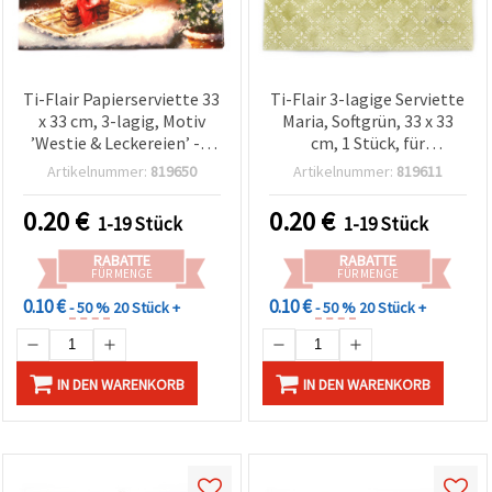
Ti-Flair Papierserviette 33
Ti-Flair 3-lagige Serviette
x 33 cm, 3-lagig, Motiv
Maria, Softgrün, 33 x 33
’Westie & Leckereien’ - 1
cm, 1 Stück, für
Stück, für
Decoupage & Basteln
Artikelnummer:
819650
Artikelnummer:
819611
Serviettentechnik &
Basteln
0.20
€
0.20
€
1-19 Stück
1-19 Stück
RABATTE
RABATTE
FÜR MENGE
FÜR MENGE
0.10 €
0.10 €
- 50 %
20 Stück +
- 50 %
20 Stück +
IN DEN WARENKORB
IN DEN WARENKORB