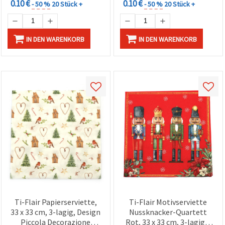
0.10 €
0.10 €
- 50 %
20 Stück +
- 50 %
20 Stück +
IN DEN WARENKORB
IN DEN WARENKORB
Ti-Flair Papierserviette,
Ti-Flair Motivserviette
33 x 33 cm, 3-lagig, Design
Nussknacker-Quartett
Piccola Decorazione
Rot, 33 x 33 cm, 3-lagig –