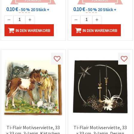
FÜR MENGE
FÜR MENGE
0.10 €
0.10 €
- 50 %
20 Stück +
- 50 %
20 Stück +
IN DEN WARENKORB
IN DEN WARENKORB
Ti-Flair Motivserviette, 33
Ti-Flair Motivserviette, 33
x 33 cm, 3-lagig, Kätzchen
x 33 cm, 3-lagig, Design