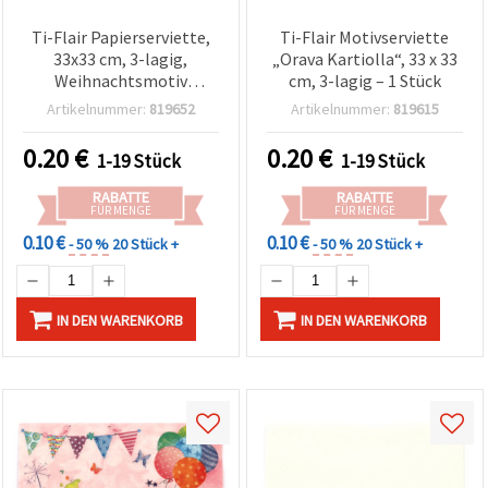
Ti-Flair Papierserviette,
Ti-Flair Motivserviette
33x33 cm, 3-lagig,
„Orava Kartiolla“, 33 x 33
Weihnachtsmotiv
cm, 3-lagig – 1 Stück
„Schlitten an
Artikelnummer:
819652
Artikelnummer:
819615
Heiligabend“ – 1 Stück,
für Serviettentechnik &
0.20
€
0.20
€
1-19 Stück
1-19 Stück
Basteln
RABATTE
RABATTE
FÜR MENGE
FÜR MENGE
0.10 €
0.10 €
- 50 %
20 Stück +
- 50 %
20 Stück +
IN DEN WARENKORB
IN DEN WARENKORB