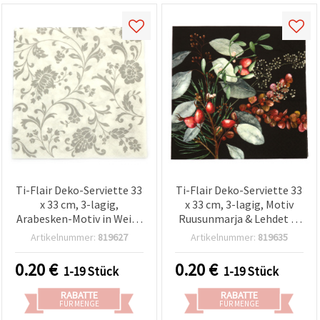
Ti-Flair Deko-Serviette 33
Ti-Flair Deko-Serviette 33
x 33 cm, 3-lagig,
x 33 cm, 3-lagig, Motiv
Arabesken-Motiv in Weiß,
Ruusunmarja & Lehdet in
silberfarben-weiß – 1
Schwarz - 1 Stück
Artikelnummer:
819627
Artikelnummer:
819635
Stück, für Basteln &
Serviettentechnik
0.20
€
0.20
€
1-19 Stück
1-19 Stück
RABATTE
RABATTE
FÜR MENGE
FÜR MENGE