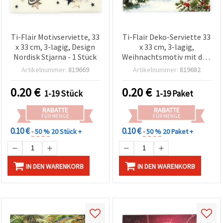
Ti-Flair Motivserviette, 33
Ti-Flair Deko-Serviette 33
x 33 cm, 3-lagig, Design
x 33 cm, 3-lagig,
Nordisk Stjarna - 1 Stück
Weihnachtsmotiv mit drei
Hirschen – 1 Stück
Artikelnummer:
819669
Artikelnummer:
819682
0.20
€
0.20
€
1-19 Stück
1-19 Paket
RABATTE
RABATTE
FÜR MENGE
FÜR MENGE
0.10 €
0.10 €
- 50 %
20 Stück +
- 50 %
20 Paket +
IN DEN WARENKORB
IN DEN WARENKORB