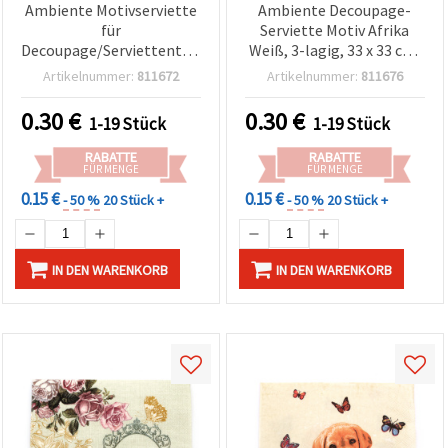
Ambiente Motivserviette
Ambiente Decoupage-
für
Serviette Motiv Afrika
Decoupage/Serviettentechnik,
Weiß, 3-lagig, 33 x 33 cm,
33 x 33 cm, 3‑lagig, Design
1 Stück
Artikelnummer:
811672
Artikelnummer:
811676
„Hängende Ostereier“ – 1
Stück
0.30
€
0.30
€
1-19 Stück
1-19 Stück
RABATTE
RABATTE
FÜR MENGE
FÜR MENGE
0.15 €
0.15 €
- 50 %
20 Stück +
- 50 %
20 Stück +
IN DEN WARENKORB
IN DEN WARENKORB