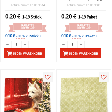
Invernale - 1 Stück
1 Stück
Artikelnummer:
819674
Artikelnummer:
819681
0.20
€
0.20
€
1-19 Stück
1-19 Paket
RABATTE
RABATTE
FÜR MENGE
FÜR MENGE
0.10 €
0.10 €
- 50 %
20 Stück +
- 50 %
20 Paket +
IN DEN WARENKORB
IN DEN WARENKORB