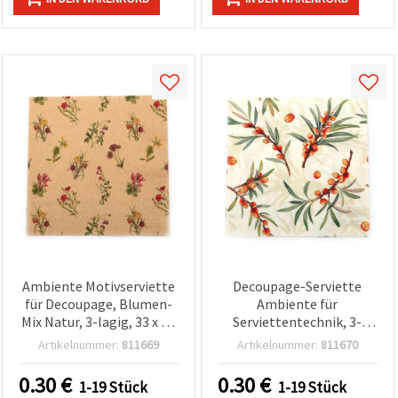
Ambiente Motivserviette
Decoupage-Serviette
für Decoupage, Blumen-
Ambiente für
Mix Natur, 3-lagig, 33 x 33
Serviettentechnik, 3-
cm, 1 Stück
lagig, Sanddorn-Motiv, 33
Artikelnummer:
811669
Artikelnummer:
811670
x 33 cm – 1 Stück
0.30
€
0.30
€
1-19 Stück
1-19 Stück