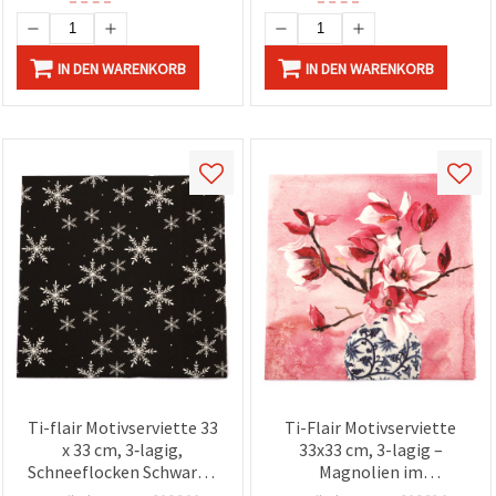
IN DEN WARENKORB
IN DEN WARENKORB
Ti-flair Motivserviette 33
Ti-Flair Motivserviette
x 33 cm, 3‑lagig,
33x33 cm, 3-lagig –
Schneeflocken Schwarz –
Magnolien im
1 Stück
chinesischen Vasen-