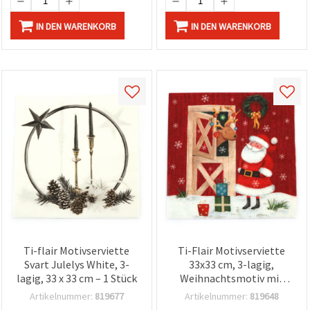
IN DEN WARENKORB
IN DEN WARENKORB
Ti-flair Motivserviette
Ti-Flair Motivserviette
Svart Julelys White, 3-
33x33 cm, 3-lagig,
lagig, 33 x 33 cm – 1 Stück
Weihnachtsmotiv mit
Weihnachtsmann &
Artikelnummer:
819677
Artikelnummer:
819648
Rentier - 1 Stück