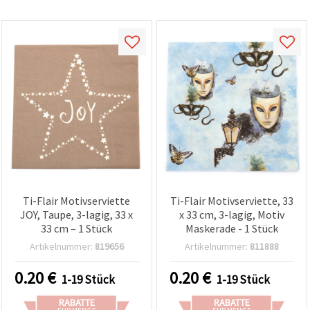
können Sie
jederzeit
ändern
oder
widerrufen.
Impressum
Datenschutzerklärung
Cookie-
Richtlinie
Alle
akzeptieren
Cookie-
Einstellungen
Ti-Flair Motivserviette
Ti-Flair Motivserviette, 33
JOY, Taupe, 3-lagig, 33 x
x 33 cm, 3-lagig, Motiv
33 cm – 1 Stück
Maskerade - 1 Stück
Artikelnummer:
819656
Artikelnummer:
811888
0.20
€
0.20
€
1-19 Stück
1-19 Stück
RABATTE
RABATTE