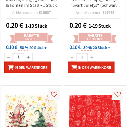
& Fohlen im Stall - 1 Stück
“Svart Julelys“ (Schwarz)
– 1 Stück
Artikelnummer:
819607
Artikelnummer:
819678
0.20
€
0.20
€
1-19 Stück
1-19 Stück
RABATTE
RABATTE
FÜR MENGE
FÜR MENGE
0.10 €
0.10 €
- 50 %
20 Stück +
- 50 %
20 Stück +
IN DEN WARENKORB
IN DEN WARENKORB