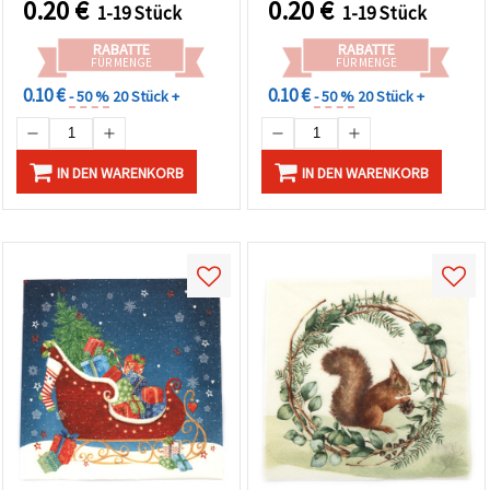
0.20
€
0.20
€
1-19 Stück
1-19 Stück
Serviettentechnik,
Basteln & Tischdeko, 1
RABATTE
RABATTE
Stück
FÜR MENGE
FÜR MENGE
0.10 €
0.10 €
- 50 %
20 Stück +
- 50 %
20 Stück +
IN DEN WARENKORB
IN DEN WARENKORB