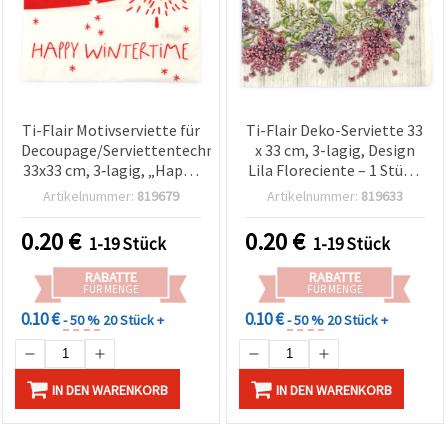
Ti-Flair Motivserviette für
Ti-Flair Deko-Serviette 33
Decoupage/Serviettentechnik,
x 33 cm, 3-lagig, Design
33x33 cm, 3‑lagig, „Happy
Lila Floreciente – 1 Stück,
Wintertime“ Rot – 1 Stück
für Serviettentechnik &
Artikelnummer:
819679
Artikelnummer:
819633
Basteln
0.20
€
0.20
€
1-19 Stück
1-19 Stück
RABATTE
RABATTE
FÜR MENGE
FÜR MENGE
0.10 €
0.10 €
- 50 %
20 Stück +
- 50 %
20 Stück +
IN DEN WARENKORB
IN DEN WARENKORB