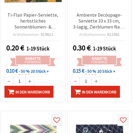
Ti-Flair Papier-Serviette,
Ambiente Decoupage-
herbstliches
Serviette 33 x 33 cm,
Sonnenblumen- &
3‑lagig, Zierblumen Natur
Kürbisernte-Design, 3-
– 1 Stück
Artikelnummer:
819612
Artikelnummer:
811661
lagig, 33 x 33 cm (13 x 13
in), Einweg-Tischdeko für
0.20
€
0.30
€
1-19 Stück
1-19 Stück
Herbst/Erntedank, 1
Stück
RABATTE
RABATTE
FÜR MENGE
FÜR MENGE
0.10 €
0.15 €
- 50 %
20 Stück +
- 50 %
20 Stück +
IN DEN WARENKORB
IN DEN WARENKORB