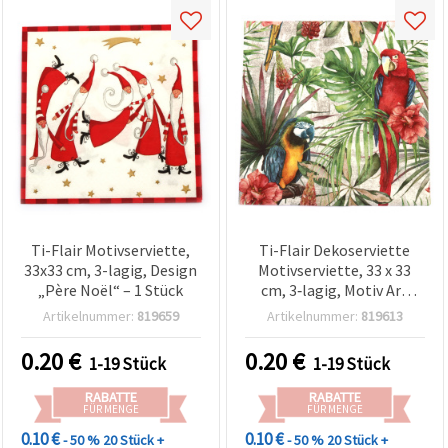
Ti-Flair Motivserviette,
Ti-Flair Dekoserviette
33x33 cm, 3-lagig, Design
Motivserviette, 33 x 33
„Père Noël“ – 1 Stück
cm, 3‑lagig, Motiv Ara
(Papagei), für
Artikelnummer:
819659
Artikelnummer:
819613
Serviettentechnik &
Basteln – 1 Stück
0.20
€
0.20
€
1-19 Stück
1-19 Stück
RABATTE
RABATTE
FÜR MENGE
FÜR MENGE
0.10 €
0.10 €
- 50 %
20 Stück +
- 50 %
20 Stück +