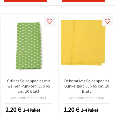
können Sie
jederzeit
ändern
oder
widerrufen.
Impressum
Datenschutzerklärung
Cookie-
Richtlinie
Alle
akzeptieren
Cookie-
Einstellungen
Grünes Seidenpapier mit
Dekoratives Seidenpapier
weißen Punkten, 50 x 65
Dunkelgelb 50 x 65 cm, 10
cm, 10 Blatt
Blatt
Artikelnummer:
822611
Artikelnummer:
822607
2.20
€
1.20
€
1-4 Paket
1-4 Paket