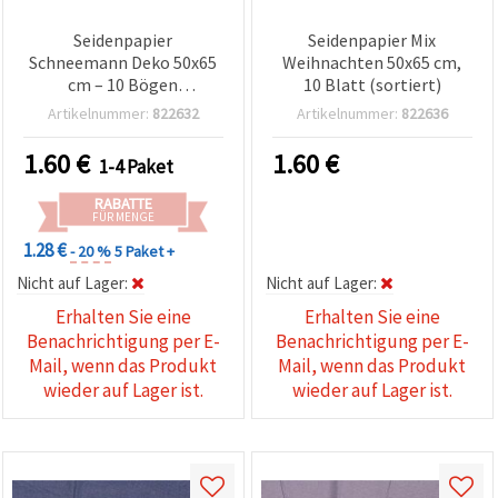
Seidenpapier
Seidenpapier Mix
Schneemann Deko 50x65
Weihnachten 50x65 cm,
cm – 10 Bögen
10 Blatt (sortiert)
Bastelpapier assortiert
Artikelnummer:
822632
Artikelnummer:
822636
1.60
€
1.60
€
1-4 Paket
RABATTE
FÜR MENGE
1.28 €
- 20 %
5 Paket +
Nicht auf Lager:
Nicht auf Lager:
Erhalten Sie eine
Erhalten Sie eine
Benachrichtigung per E-
Benachrichtigung per E-
Mail, wenn das Produkt
Mail, wenn das Produkt
wieder auf Lager ist.
wieder auf Lager ist.