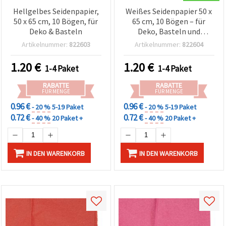
Hellgelbes Seidenpapier,
Weißes Seidenpapier 50 x
50 x 65 cm, 10 Bögen, für
65 cm, 10 Bögen – für
Deko & Basteln
Deko, Basteln und
Geschenkverpackung
Artikelnummer:
822603
Artikelnummer:
822604
1.20
€
1.20
€
1-4 Paket
1-4 Paket
RABATTE
RABATTE
FÜR MENGE
FÜR MENGE
0.96 €
0.96 €
- 20 %
5-19 Paket
- 20 %
5-19 Paket
0.72 €
0.72 €
- 40 %
20 Paket +
- 40 %
20 Paket +
IN DEN WARENKORB
IN DEN WARENKORB