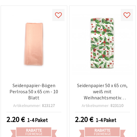
Seidenpapier-Bögen
Seidenpapier 50 x 65 cm,
Perlrosa 50 x 65 cm - 10
weiß mit
Blatt
Weihnachtsmotiv
Stechpalme (Ilex), 10
Artikelnummer:
823127
Artikelnummer:
823110
Blatt
2.20
€
2.20
€
1-4 Paket
1-4 Paket
RABATTE
RABATTE
FÜR MENGE
FÜR MENGE