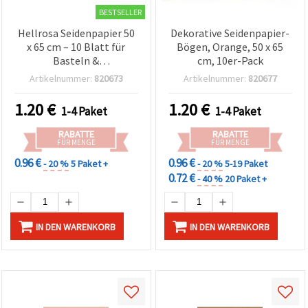
BESTSELLER
Hellrosa Seidenpapier 50
Dekorative Seidenpapier-
x 65 cm – 10 Blatt für
Bögen, Orange, 50 x 65
Basteln &
cm, 10er-Pack
Geschenkverpackung
Artikelnummer:
820673
Artikelnummer:
820677
1.20
€
1.20
€
1-4 Paket
1-4 Paket
RABATTE
RABATTE
FÜR MENGE
FÜR MENGE
0.96 €
0.96 €
- 20 %
5 Paket +
- 20 %
5-19 Paket
0.72 €
- 40 %
20 Paket +
IN DEN WARENKORB
IN DEN WARENKORB