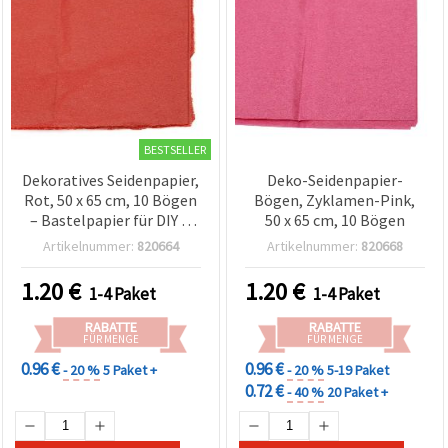
BESTSELLER
Dekoratives Seidenpapier,
Deko-Seidenpapier-
Rot, 50 x 65 cm, 10 Bögen
Bögen, Zyklamen-Pink,
– Bastelpapier für DIY &
50 x 65 cm, 10 Bögen
Geschenkverpackung
Artikelnummer:
820664
Artikelnummer:
820668
1.20
€
1.20
€
1-4 Paket
1-4 Paket
RABATTE
RABATTE
FÜR MENGE
FÜR MENGE
0.96 €
0.96 €
- 20 %
5 Paket +
- 20 %
5-19 Paket
0.72 €
- 40 %
20 Paket +