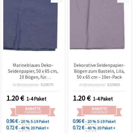
Marineblaues Deko-
Dekorative Seidenpapier-
Seidenpapier, 50 x 65 cm,
Bögen zum Basteln, Lila,
10 Bögen, für
50 x 65 cm – 10er-Pack
Geschenkverpackungen,
Artikelnummer:
820670
Artikelnummer:
820669
Verpacken & DIY-Basteln |
EM ART
1.20
€
1.20
€
1-4 Paket
1-4 Paket
RABATTE
RABATTE
FÜR MENGE
FÜR MENGE
0.96 €
0.96 €
- 20 %
5-19 Paket
- 20 %
5-19 Paket
0.72 €
0.72 €
- 40 %
20 Paket +
- 40 %
20 Paket +