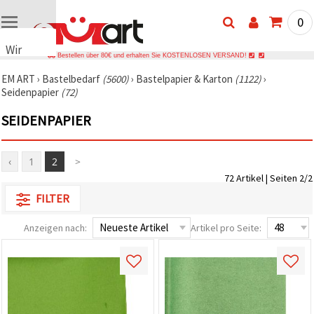
0
Wir
Bestellen über 80€ und erhalten Sie KOSTENLOSEN VERSAND!
verwenden
EM ART
›
Bastelbedarf
(5600)
›
Bastelpapier & Karton
(1122)
›
Cookies
Seidenpapier
(72)
🍪 Wir
verwenden
SEIDENPAPIER
Cookies
und
ähnliche
Technologien,
‹
1
2
>
um das
72 Artikel | Seiten 2/2
ordnungsgemäße
Funktionieren
FILTER
der Website
sicherzustellen,
Ihr
Anzeigen nach:
Artikel pro Seite:
Nutzungserlebnis
zu
verbessern
und, mit
Ihrer
Einwilligung,
den
Datenverkehr