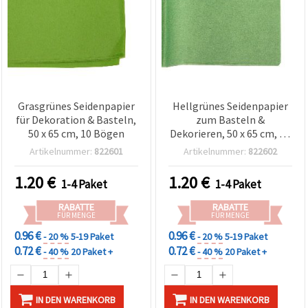
zu
analysieren
sowie
relevantere
Inhalte und
Werbung
anzuzeigen,
auch mit
Unterstützung
Grasgrünes Seidenpapier
Hellgrünes Seidenpapier
unserer
für Dekoration & Basteln,
zum Basteln &
Partner für
Analyse
50 x 65 cm, 10 Bögen
Dekorieren, 50 x 65 cm, 10
und
Bogen
Artikelnummer:
822601
Artikelnummer:
822602
Marketing.
Sie können
1.20
€
1.20
€
alle
1-4 Paket
1-4 Paket
Cookies
akzeptieren,
RABATTE
RABATTE
ablehnen
FÜR MENGE
FÜR MENGE
oder Ihre
0.96 €
0.96 €
Auswahl in
- 20 %
5-19 Paket
- 20 %
5-19 Paket
den
0.72 €
0.72 €
- 40 %
20 Paket +
- 40 %
20 Paket +
Einstellungen
individuell
festlegen.
Ihre
IN DEN WARENKORB
IN DEN WARENKORB
Einwilligung