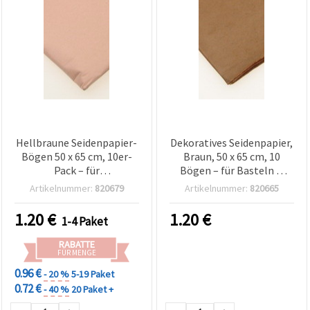
Hellbraune Seidenpapier-
Dekoratives Seidenpapier,
Bögen 50 x 65 cm, 10er-
Braun, 50 x 65 cm, 10
Pack – für
Bögen – für Basteln &
Geschenkverpackung,
Geschenkverpackung
Artikelnummer:
820679
Artikelnummer:
820665
Verpackung, DIY-Basteln
& Partydeko
1.20
€
1.20
€
1-4 Paket
RABATTE
FÜR MENGE
0.96 €
- 20 %
5-19 Paket
0.72 €
- 40 %
20 Paket +