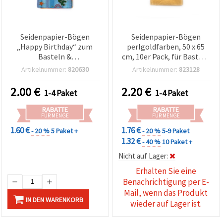
Seidenpapier-Bögen
Seidenpapier-Bögen
„Happy Birthday“ zum
perlgoldfarben, 50 x 65
Basteln &
cm, 10er Pack, für Basteln
Geschenkverpacken, 50 x
& Geschenkverpackung
Artikelnummer:
820630
Artikelnummer:
823128
65 cm, 10er-Pack
2.00
€
2.20
€
1-4 Paket
1-4 Paket
RABATTE
RABATTE
FÜR MENGE
FÜR MENGE
1.60 €
1.76 €
- 20 %
5 Paket +
- 20 %
5-9 Paket
1.32 €
- 40 %
10 Paket +
Nicht auf Lager:
Erhalten Sie eine
Benachrichtigung per E-
Mail, wenn das Produkt
IN DEN WARENKORB
wieder auf Lager ist.