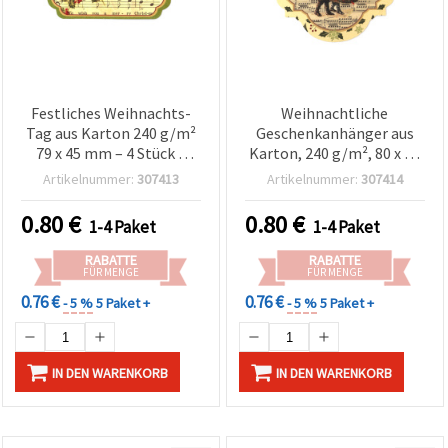
Festliches Weihnachts-
Weihnachtliche
Tag aus Karton 240 g/m²
Geschenkanhänger aus
79 x 45 mm – 4 Stück –
Karton, 240 g/m², 80 x 75
ideal zum Geschenke
mm – 3er-Set
Artikelnummer:
307413
Artikelnummer:
307414
verpacken, Dekorieren &
Basteln zu Weihnachten
0.80
€
0.80
€
1-4 Paket
1-4 Paket
RABATTE
RABATTE
FÜR MENGE
FÜR MENGE
0.76 €
0.76 €
- 5 %
5 Paket +
- 5 %
5 Paket +
IN DEN WARENKORB
IN DEN WARENKORB