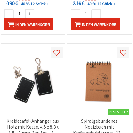
0.90 €
2.16 €
- 40 %
12 Stück +
- 40 %
12 Stück +
IN DEN WARENKORB
IN DEN WARENKORB
BESTSELLER
Kreidetafel-Anhänger aus
Spiralgebundenes
Holz mit Kette, 4,5 x 8,3 x
Notizbuch mit
1,5 x 2 mm, 3er-Set – für
Kraftpapierblättern, 130 x