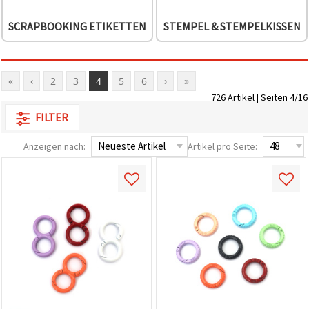
SCRAPBOOKING ETIKETTEN
STEMPEL & STEMPELKISSEN
«
‹
2
3
4
5
6
›
»
726 Artikel | Seiten 4/16
FILTER
Anzeigen nach:
Artikel pro Seite: