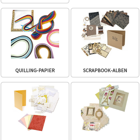
können Sie
jederzeit
ändern
oder
widerrufen.
Impressum
Datenschutzerklärung
Cookie-
Richtlinie
Alle
akzeptieren
QUILLING-PAPIER
SCRAPBOOK-ALBEN
Cookie-
Einstellungen