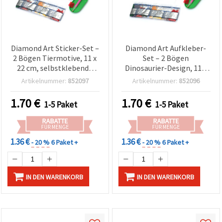
Diamond Art Sticker-Set –
Diamond Art Aufkleber-
2 Bögen Tiermotive, 11 x
Set – 2 Bögen
22 cm, selbstklebende
Dinosaurier-Design, 11 x
Ausstanzteile für
22 cm, selbstklebende
Artikelnummer:
852097
Artikelnummer:
852096
Kinderbasteln,
Stanzmotive für
Scrapbooking & DIY-
Kinderbasteln,
1.70
€
1.70
€
1-5 Paket
1-5 Paket
Verzierungen
Scrapbooking & DIY-
Verzierungen
RABATTE
RABATTE
FÜR MENGE
FÜR MENGE
1.36 €
1.36 €
- 20 %
6 Paket +
- 20 %
6 Paket +
IN DEN WARENKORB
IN DEN WARENKORB