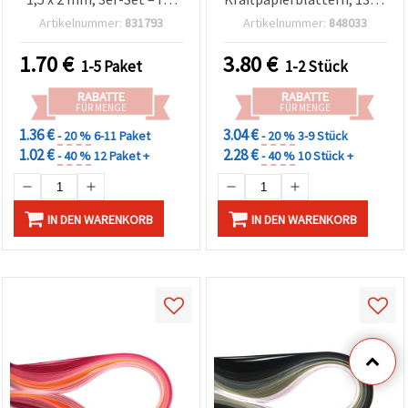
Basteln & Deko
195 mm, 80 g/m² – 50
Artikelnummer:
831793
Artikelnummer:
848033
Blatt – für Basteln &
Scrapbooking
1.70
€
3.80
€
1-5 Paket
1-2 Stück
RABATTE
RABATTE
FÜR MENGE
FÜR MENGE
1.36 €
3.04 €
- 20 %
6-11 Paket
- 20 %
3-9 Stück
1.02 €
2.28 €
- 40 %
12 Paket +
- 40 %
10 Stück +
IN DEN WARENKORB
IN DEN WARENKORB