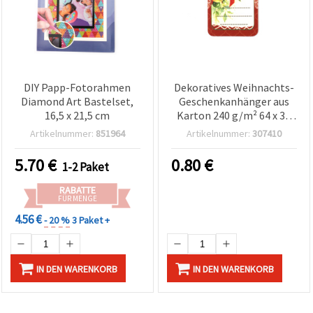
DIY Papp-Fotorahmen
Dekoratives Weihnachts-
Diamond Art Bastelset,
Geschenkanhänger aus
16,5 x 21,5 cm
Karton 240 g/m² 64 x 38
mm – 5 Stück – ideal zum
Artikelnummer:
851964
Artikelnummer:
307410
Geschenkverpacken,
Dekorieren & Basteln zu
5.70
€
0.80
€
1-2 Paket
Weihnachten
RABATTE
FÜR MENGE
4.56 €
- 20 %
3 Paket +
IN DEN WARENKORB
IN DEN WARENKORB