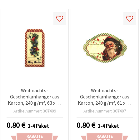
Weihnachts-
Weihnachts-
Geschenkanhänger aus
Geschenkanhänger aus
Karton, 240 g/m², 63 x 33
Karton, 240 g/m², 61 x 41
mm, Design B – 5er-Pack
mm – 5er-Set
Artikelnummer:
307409
Artikelnummer:
307407
0.80
€
0.80
€
1-4 Paket
1-4 Paket
RABATTE
RABATTE