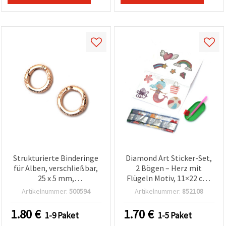
Strukturierte Binderinge
Diamond Art Sticker-Set,
für Alben, verschließbar,
2 Bögen – Herz mit
25 x 5 mm,
Flügeln Motiv, 11×22 cm,
Innendurchmesser 17
Bastelsticker für Kinder,
Artikelnummer:
500594
Artikelnummer:
852108
mm, goldfarben - 4 Stück
Scrapbooking & DIY-
Verzierungen
1.80
€
1.70
€
1-9 Paket
1-5 Paket