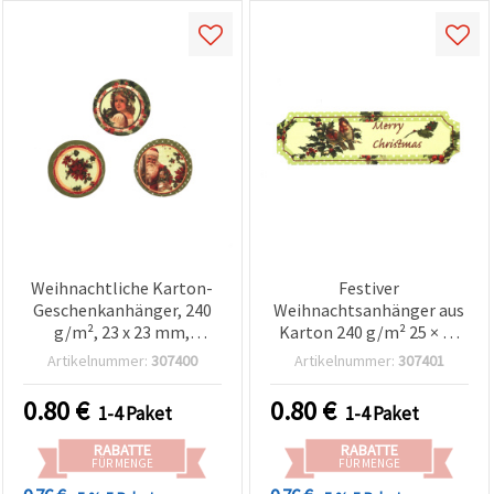
Weihnachtliche Karton-
Festiver
Geschenkanhänger, 240
Weihnachtsanhänger aus
g/m², 23 x 23 mm,
Karton 240 g/m² 25 × 91
sortiert – 15er-Set
mm – 5 Stück – ideal für
Artikelnummer:
307400
Artikelnummer:
307401
Geschenkverpackung,
Deko &
0.80
€
0.80
€
1-4 Paket
1-4 Paket
Weihnachtsbasteln
RABATTE
RABATTE
FÜR MENGE
FÜR MENGE