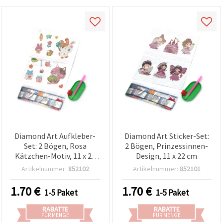
Diamond Art Aufkleber-
Diamond Art Sticker-Set:
Set: 2 Bögen, Rosa
2 Bögen, Prinzessinnen-
Kätzchen-Motiv, 11 x 22
Design, 11 x 22 cm
cm
Artikelnummer:
852102
Artikelnummer:
852101
1.70
€
1.70
€
1-5 Paket
1-5 Paket
RABATTE
RABATTE
FÜR MENGE
FÜR MENGE