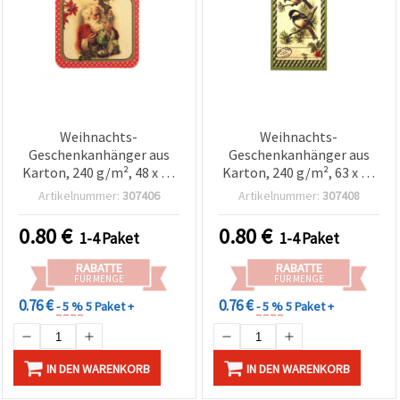
Weihnachts-
Weihnachts-
Geschenkanhänger aus
Geschenkanhänger aus
Karton, 240 g/m², 48 x 40
Karton, 240 g/m², 63 x 33
mm – 5 Stück
mm, Design A – 5er-Set
Artikelnummer:
307406
Artikelnummer:
307408
0.80
€
0.80
€
1-4 Paket
1-4 Paket
RABATTE
RABATTE
FÜR MENGE
FÜR MENGE
0.76 €
0.76 €
- 5 %
5 Paket +
- 5 %
5 Paket +
IN DEN WARENKORB
IN DEN WARENKORB