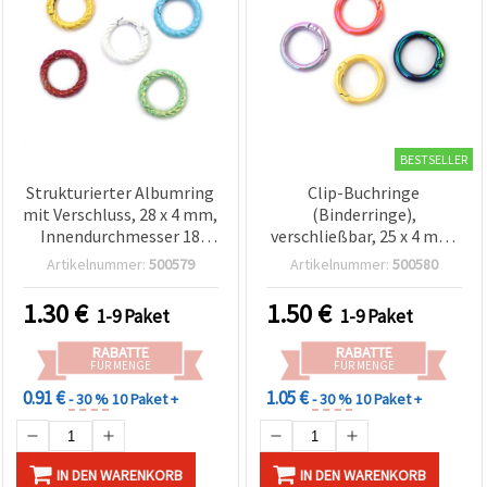
BESTSELLER
Strukturierter Albumring
Clip-Buchringe
mit Verschluss, 28 x 4 mm,
(Binderringe),
Innendurchmesser 18
verschließbar, 25 x 4 mm,
mm, Regenbogenfarben-
Innendurchmesser 18
Artikelnummer:
500579
Artikelnummer:
500580
Mix – 2 Stück
mm, Regenbogen-
Farbmix – 4 Stück
1.30
€
1.50
€
1-9 Paket
1-9 Paket
RABATTE
RABATTE
FÜR MENGE
FÜR MENGE
0.91 €
1.05 €
- 30 %
10 Paket +
- 30 %
10 Paket +
IN DEN WARENKORB
IN DEN WARENKORB