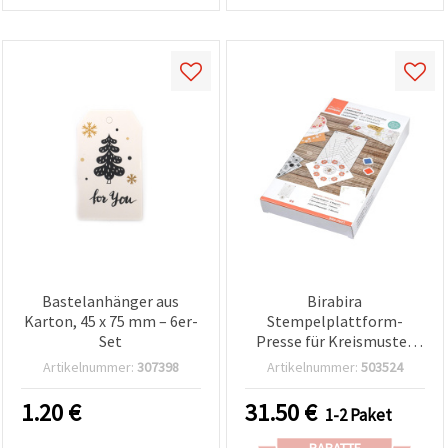
Bastelanhänger aus
Birabira
Karton, 45 x 75 mm – 6er-
Stempelplattform-
Set
Presse für Kreismuster
mit drehbarer
Artikelnummer:
307398
Artikelnummer:
503524
Magnetscheibe und zwei
Magneten – für Basteln,
1.20
€
31.50
€
1-2 Paket
Scrapbooking &
Kartenmachen