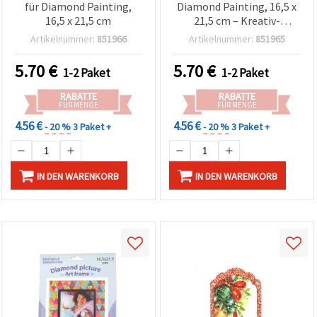
für Diamond Painting,
Diamond Painting, 16,5 x
16,5 x 21,5 cm
21,5 cm – Kreativ-
Bastelset für Kinder und
Artikelnummer:
851966
Artikelnummer:
851965
Erwachsene
5.70
€
5.70
€
1-2 Paket
1-2 Paket
RABATTE
RABATTE
FÜR MENGE
FÜR MENGE
4.56 €
4.56 €
- 20 %
3 Paket +
- 20 %
3 Paket +
IN DEN WARENKORB
IN DEN WARENKORB