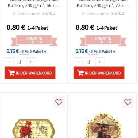
Karton, 240 g/m², 66 x 58
Karton, 240 g/m², 72 x 44
mm – 5er-Pack, für
mm – 4er-Set
Artikelnummer:
307411
Artikelnummer:
307412
Basteln & Scrapbooking
0.80
€
0.80
€
1-4 Paket
1-4 Paket
RABATTE
RABATTE
FÜR MENGE
FÜR MENGE
0.76 €
0.76 €
- 5 %
5 Paket +
- 5 %
5 Paket +
IN DEN WARENKORB
IN DEN WARENKORB