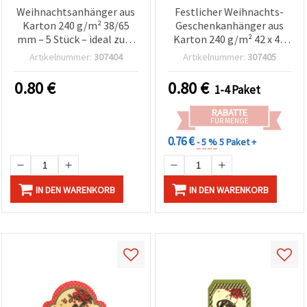
Weihnachtsanhänger aus
Festlicher Weihnachts-
Karton 240 g/m² 38/65
Geschenkanhänger aus
mm – 5 Stück – ideal zum
Karton 240 g/m² 42 x 42
Geschenke verpacken,
mm – 5 Stück – ideal für
Artikelnummer:
307404
Artikelnummer:
307405
Dekorieren & für
Geschenkverpackung,
Weihnachtsbasteln
Deko & Weihnachts-
0.80
€
0.80
€
1-4 Paket
Basteln
RABATTE
FÜR MENGE
0.76 €
- 5 %
5 Paket +
IN DEN WARENKORB
IN DEN WARENKORB