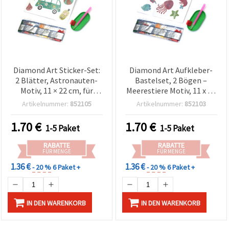
Diamond Art Sticker-Set:
Diamond Art Aufkleber-
2 Blätter, Astronauten-
Bastelset, 2 Bögen –
Motiv, 11 × 22 cm, für
Meerestiere Motiv, 11 x 22
Kinderbasteln,
cm
Artikelnummer:
852105
Artikelnummer:
852103
Scrapbooking & DIY-
Verzierungen
1.70
€
1.70
€
1-5 Paket
1-5 Paket
RABATTE
RABATTE
FÜR MENGE
FÜR MENGE
1.36 €
1.36 €
- 20 %
6 Paket +
- 20 %
6 Paket +
IN DEN WARENKORB
IN DEN WARENKORB