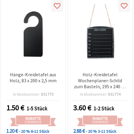
Hänge-Kreidetafel aus
Holz-Kreidetafel
Holz, 83 x 200 x 2,5 mm
Wochenplaner-Schild
zum Basteln, 195 x 240 x 3
mm
Artikelnummer:
831773
Artikelnummer:
831774
1.50
€
3.60
€
1-5 Stück
1-2 Stück
RABATTE
RABATTE
FÜR MENGE
FÜR MENGE
1.20 €
2.88 €
- 20 %
6-11 Stück
- 20 %
3-11 Stück