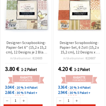
Designer-Scrapbooking-
Designer Scrapbooking-
Papier-Set 6’’ (15,2 x 15,2
Papier-Set, 6 Zoll (15,2 x
cm), 12 Designs je 2 Blatt
15,2 cm), 12 Designs x 2
+ 2 Stanzbogen,
Bögen + 2 Stanzbögen
Artikelnummer:
823605
Artikelnummer:
823607
gemischte Motive
3.80
€
4.20
€
1-2 Paket
1-2 Paket
RABATTE
RABATTE
FÜR MENGE
FÜR MENGE
3.04 €
3.36 €
- 20 %
3-4 Paket
- 20 %
3-4 Paket
2.66 €
2.94 €
- 30 %
5 Paket +
- 30 %
5 Paket +