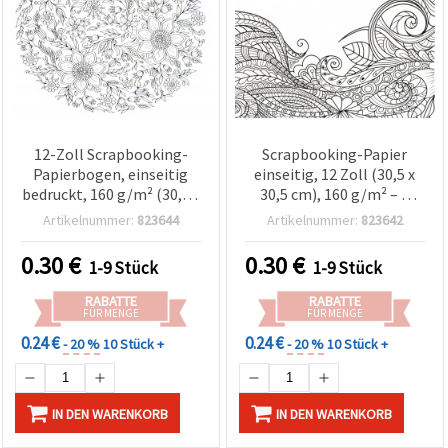
zu
analysieren
sowie
relevantere
Inhalte und
Werbung
anzuzeigen,
auch mit
Unterstützung
12-Zoll Scrapbooking-
Scrapbooking-Papier
unserer
Papierbogen, einseitig
einseitig, 12 Zoll (30,5 x
Partner für
Analyse
bedruckt, 160 g/m² (30,5 x
30,5 cm), 160 g/m² – 1
und
30,5 cm)
Bogen
Artikelnummer:
823644
Artikelnummer:
823642
Marketing.
Sie können
0.30
€
0.30
€
alle
1-9 Stück
1-9 Stück
Cookies
akzeptieren,
RABATTE
RABATTE
ablehnen
FÜR MENGE
FÜR MENGE
oder Ihre
0.24 €
0.24 €
Auswahl in
- 20 %
10 Stück +
- 20 %
10 Stück +
den
Einstellungen
individuell
festlegen.
IN DEN WARENKORB
IN DEN WARENKORB
Ihre
Einwilligung