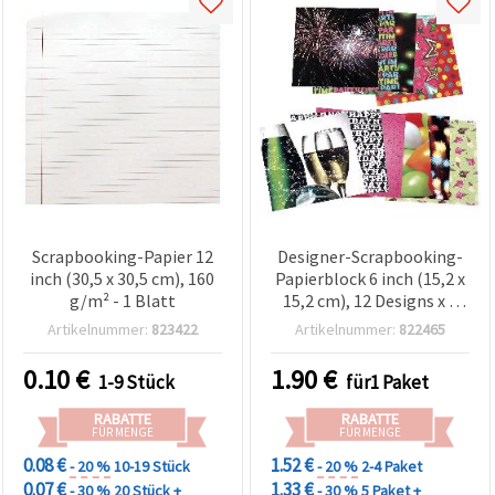
Scrapbooking-Papier 12
Designer-Scrapbooking-
inch (30,5 x 30,5 cm), 160
Papierblock 6 inch (15,2 x
g/m² - 1 Blatt
15,2 cm), 12 Designs x 2
Bögen, sortiert
Artikelnummer:
823422
Artikelnummer:
822465
0.10
€
1.90
€
1-9 Stück
für1 Paket
RABATTE
RABATTE
FÜR MENGE
FÜR MENGE
0.08 €
1.52 €
- 20 %
10-19 Stück
- 20 %
2-4 Paket
0.07 €
1.33 €
- 30 %
20 Stück +
- 30 %
5 Paket +