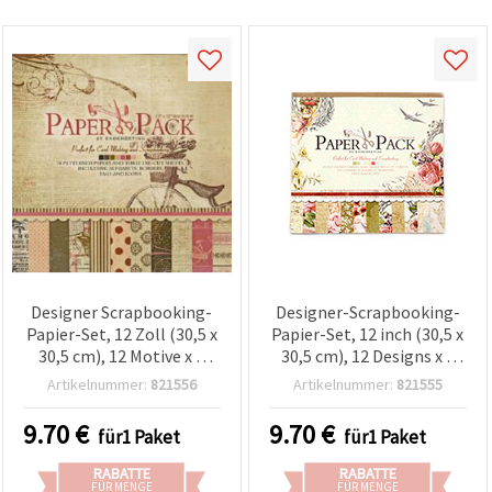
Designer Scrapbooking-
Designer-Scrapbooking-
Papier-Set, 12 Zoll (30,5 x
Papier-Set, 12 inch (30,5 x
30,5 cm), 12 Motive x 2
30,5 cm), 12 Designs x 2
Bögen (sortiert) + 3
Bögen, plus 3 Die-Cut-
Artikelnummer:
821556
Artikelnummer:
821555
Stanzbögen
Bögen
9.70
€
9.70
€
für1 Paket
für1 Paket
RABATTE
RABATTE
FÜR MENGE
FÜR MENGE