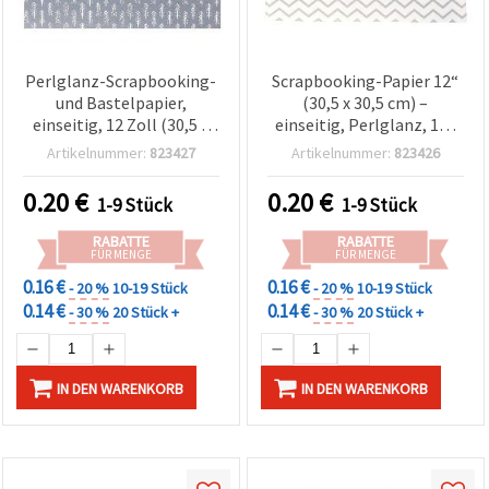
Perlglanz-Scrapbooking-
Scrapbooking-Papier 12“
und Bastelpapier,
(30,5 x 30,5 cm) –
einseitig, 12 Zoll (30,5 x
einseitig, Perlglanz, 160
30,5 cm), 160 g/m² – 1
g/m², 1 Bogen
Artikelnummer:
823427
Artikelnummer:
823426
Bogen
0.20
€
0.20
€
1-9 Stück
1-9 Stück
RABATTE
RABATTE
FÜR MENGE
FÜR MENGE
0.16 €
0.16 €
- 20 %
10-19 Stück
- 20 %
10-19 Stück
0.14 €
0.14 €
- 30 %
20 Stück +
- 30 %
20 Stück +
IN DEN WARENKORB
IN DEN WARENKORB