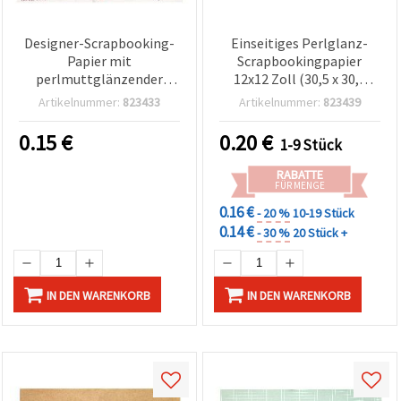
Designer-Scrapbooking-
Einseitiges Perlglanz-
Papier mit
Scrapbookingpapier
perlmuttglänzender
12x12 Zoll (30,5 x 30,5
Rückseite, 12 Zoll (30,5 x
cm), 160 g/m² – 1 Bogen
Artikelnummer:
823433
Artikelnummer:
823439
30,5 cm), 160 g/m² – 1
Bogen
0.15
€
0.20
€
1-9 Stück
RABATTE
FÜR MENGE
0.16 €
- 20 %
10-19 Stück
0.14 €
- 30 %
20 Stück +
IN DEN WARENKORB
IN DEN WARENKORB