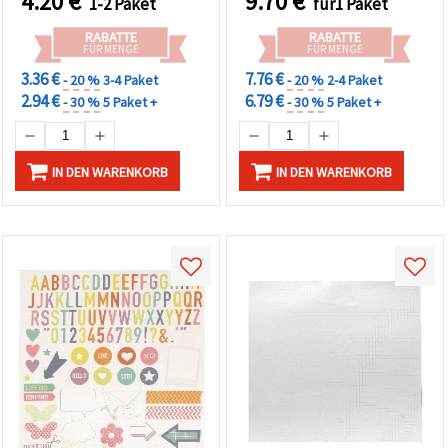
4.20
€
9.70
€
1-2 Paket
für1 Paket
RABATTE
RABATTE
FÜR MENGE
FÜR MENGE
3.36 €
7.76 €
- 20 %
3-4 Paket
- 20 %
2-4 Paket
2.94 €
6.79 €
- 30 %
5 Paket +
- 30 %
5 Paket +
IN DEN WARENKORB
IN DEN WARENKORB