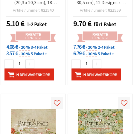
(20,3 x 20,3 cm), 18
30,5 cm), 12 Designs x 2
sortierte Motive, je 2
Bögen + 3 Stanzbögen,
Artikelnummer:
821540
Artikelnummer:
821559
Bögen, inkl. 4 Stanzbögen
sortiert
5.10
€
9.70
€
1-2 Paket
für1 Paket
RABATTE
RABATTE
FÜR MENGE
FÜR MENGE
4.08 €
7.76 €
- 20 %
3-4 Paket
- 20 %
2-4 Paket
3.57 €
6.79 €
- 30 %
5 Paket +
- 30 %
5 Paket +
IN DEN WARENKORB
IN DEN WARENKORB