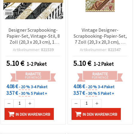
Designer Scrapbooking-
Vintage Designer-
Papier-Set, Vintage-Stil, 8
Scrapbooking-Papier-Set,
Zoll (20,3 x 20,3 cm), 18
7 Zoll (20,3 x 20,3 cm), 18
Designs x 2 Bögen je
Designs, je 2 Bögen, mit 4
Artikelnummer:
821539
Artikelnummer:
821547
Motiv + 4 Stanzbögen
Stanzbögen,
sortiert/gemischt
5.10
€
5.10
€
1-2 Paket
1-2 Paket
RABATTE
RABATTE
FÜR MENGE
FÜR MENGE
4.08 €
4.08 €
- 20 %
3-4 Paket
- 20 %
3-4 Paket
3.57 €
3.57 €
- 30 %
5 Paket +
- 30 %
5 Paket +
IN DEN WARENKORB
IN DEN WARENKORB