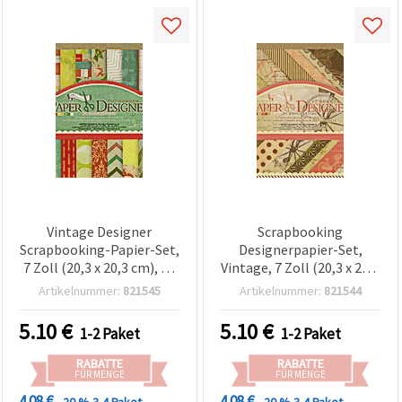
Vintage Designer
Scrapbooking
Scrapbooking-Papier-Set,
Designerpapier-Set,
7 Zoll (20,3 x 20,3 cm), 18
Vintage, 7 Zoll (20,3 x 20,3
Motive x 2 Bögen, plus 4
cm), 18 Designs x 2 Blatt +
Artikelnummer:
821545
Artikelnummer:
821544
Stanzbögen, sortiert
4 Stanzbögen
5.10
€
5.10
€
1-2 Paket
1-2 Paket
RABATTE
RABATTE
FÜR MENGE
FÜR MENGE
4.08 €
4.08 €
- 20 %
3-4 Paket
- 20 %
3-4 Paket