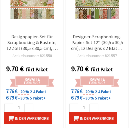
Designpapier-Set für
Designer-Scrapbooking-
Scrapbooking & Basteln,
Papier-Set 12’’ (30,5 x 30,5
12 Zoll (30,5 x 30,5 cm), 12
cm), 12 Designs x 2 Blatt +
Designs x je 2 Bögen + 3
3 Stanzbögen (Die-Cut),
Artikelnummer:
821558
Artikelnummer:
821557
Stanzbögen (Die-Cut)
sortiert
9.70
€
9.70
€
für1 Paket
für1 Paket
RABATTE
RABATTE
FÜR MENGE
FÜR MENGE
7.76 €
7.76 €
- 20 %
2-4 Paket
- 20 %
2-4 Paket
6.79 €
6.79 €
- 30 %
5 Paket +
- 30 %
5 Paket +
IN DEN WARENKORB
IN DEN WARENKORB