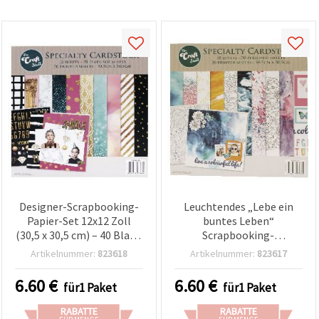
können Sie
jederzeit
ändern
oder
widerrufen.
Impressum
Datenschutzerklärung
Cookie-
Richtlinie
Alle
akzeptieren
Cookie-
Einstellungen
Designer-Scrapbooking-
Leuchtendes „Lebe ein
Papier-Set 12x12 Zoll
buntes Leben“
(30,5 x 30,5 cm) – 40 Blatt,
Scrapbooking-
20 gemischte Designs
Bastelpapier, 12x12“ (30,5
Artikelnummer:
823618
Artikelnummer:
823617
(Standard & Perlmutt-
x 30,5 cm) – 40 Blatt, 20
Schimmer) – Metallic-
einzigartige, mehrfarbige
6.60
€
6.60
€
für1 Paket
für1 Paket
Look in Gold- &
Motive (bedruckt &
Silberfarben – für
perlmuttglänzend) –
RABATTE
RABATTE