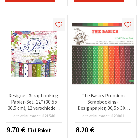
Designer-Scrapbooking-
The Basics Premium
Papier-Set, 12“ (30,5 x
Scrapbooking-
30,5 cm), 12 verschiedene
Designpapier, 30,5 x 30,5
Designs x 2 Bögen, plus 3
cm (12x12“), 160 g/m² –
Artikelnummer:
821548
Artikelnummer:
823861
Die-Cut-Bögen
24 schwere Bögen, 12
stilvolle Designs
9.70
€
8.20
€
für1 Paket
assortiert – ideal für