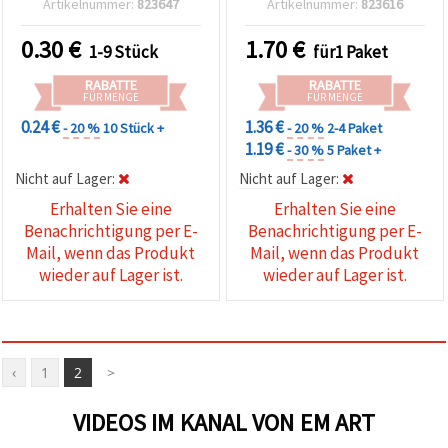
Artikelnummer:
823647
Artikelnummer:
823616
0.30
€
1.70
€
1-9 Stück
für1 Paket
RABATTE
RABATTE
FÜR MENGE
FÜR MENGE
0.24 €
1.36 €
- 20 %
10 Stück +
- 20 %
2-4 Paket
1.19 €
- 30 %
5 Paket +
Nicht auf Lager:
Nicht auf Lager:
Erhalten Sie eine
Erhalten Sie eine
Benachrichtigung per E-
Benachrichtigung per E-
Mail, wenn das Produkt
Mail, wenn das Produkt
wieder auf Lager ist.
wieder auf Lager ist.
‹
1
2
>
VIDEOS IM KANAL VON EM ART