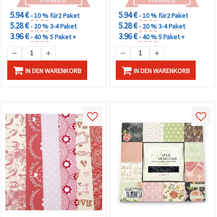
Scrapbooking,
perfekt für Scrapbooks,
FÜR MENGE
FÜR MENGE
Kartenbasteln & DIY-
Karten & DIY-
5.94 €
5.94 €
- 10 %
für2 Paket
- 10 %
für2 Paket
Bastelprojekte
Bastelprojekte
5.28 €
5.28 €
- 20 %
3-4 Paket
- 20 %
3-4 Paket
3.96 €
3.96 €
- 40 %
5 Paket +
- 40 %
5 Paket +
IN DEN WARENKORB
IN DEN WARENKORB