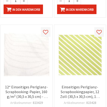
IN DEN WARENKORB
IN DEN WARENKORB
12“ Einseitiges Perlglanz-
Einseitiges Perlglanz-
Scrapbooking-Papier, 160
Scrapbookingpapier, 12
g/m² (30,5 x 30,5 cm) - 1
Zoll (30,5 x 30,5 cm), 160
Bogen
g/m² – 1 Blatt
Artikelnummer:
823429
Artikelnummer:
823428