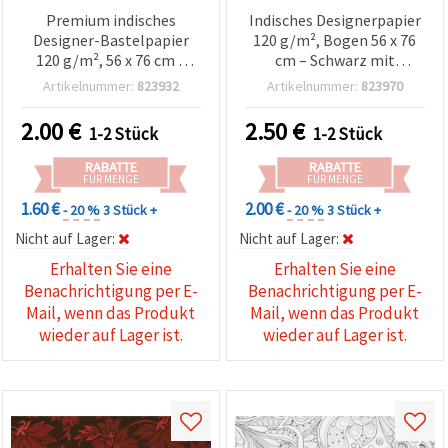
Premium indisches
Indisches Designerpapier
Designer-Bastelpapier
120 g/m², Bogen 56 x 76
120 g/m², 56 x 76 cm –
cm – Schwarz mit
Metallic-Ringmuster
silberfarbener
Artikelnummer:
823932
Artikelnummer:
823970
(gold- und silberfarben)
Folienprägung im
für Scrapbooking,
Blumenmuster – für
2.00
€
2.50
€
1-2 Stück
1-2 Stück
Kartenbasteln & DIY,
Scrapbooking,
HP04
Kartenbasteln,
RABATTE
RABATTE
Decoupage & DIY-Basteln
FÜR MENGE
FÜR MENGE
– HP42
1.60 €
2.00 €
- 20 %
3 Stück +
- 20 %
3 Stück +
Nicht auf Lager:
Nicht auf Lager:
Erhalten Sie eine
Erhalten Sie eine
Benachrichtigung per E-
Benachrichtigung per E-
Mail, wenn das Produkt
Mail, wenn das Produkt
wieder auf Lager ist.
wieder auf Lager ist.