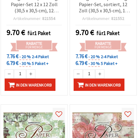
Papier-Set 12 x 12 Zoll
Papier-Set, sortiert, 12
(30,5 x 30,5 cm), 12
Zoll (30,5 x 30,5 cm), 12
Designs x 2 Bögen je
Designs je 2 Bögen + 3
Artikelnummer:
821554
Artikelnummer:
821552
Design + 3 Stanzbögen
Stanzbögen
9.70
€
9.70
€
für1 Paket
für1 Paket
RABATTE
RABATTE
FÜR MENGE
FÜR MENGE
7.76 €
7.76 €
- 20 %
2-4 Paket
- 20 %
2-4 Paket
6.79 €
6.79 €
- 30 %
5 Paket +
- 30 %
5 Paket +
IN DEN WARENKORB
IN DEN WARENKORB