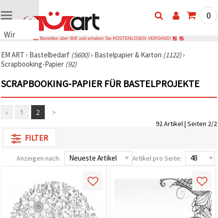
0
Wir
Bestellen über 80€ und erhalten Sie KOSTENLOSEN VERSAND!
verwenden
EM ART
›
Bastelbedarf
(5600)
›
Bastelpapier & Karton
(1122)
›
Cookies
Scrapbooking-Papier
(92)
🍪 Wir
verwenden
SCRAPBOOKING-PAPIER FÜR BASTELPROJEKTE
Cookies
und
ähnliche
Technologien,
‹
1
2
>
um das
92 Artikel | Seiten 2/2
ordnungsgemäße
Funktionieren
FILTER
der Website
sicherzustellen,
Ihr
Anzeigen nach:
Artikel pro Seite:
Nutzungserlebnis
zu
verbessern
und, mit
Ihrer
Einwilligung,
den
Datenverkehr