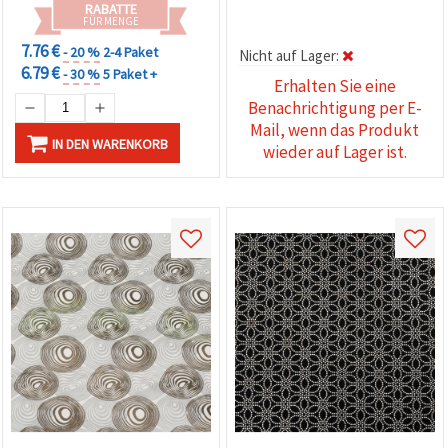
Scrapbooks, Karten &
RABATTE
kreative DIY-
FÜR MENGE
Bastelprojekte
7.76 €
- 20 %
2-4 Paket
Nicht auf Lager:
6.79 €
- 30 %
5 Paket +
Erhalten Sie eine
Benachrichtigung per E-
Mail, wenn das Produkt
IN DEN WARENKORB
wieder auf Lager ist.