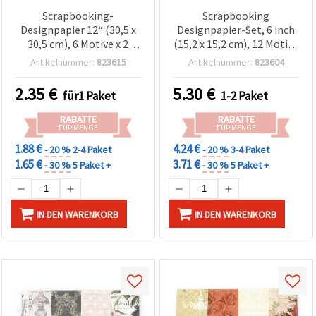
Scrapbooking-
Scrapbooking
Designpapier 12“ (30,5 x
Designpapier-Set, 6 inch
30,5 cm), 6 Motive x 2
(15,2 x 15,2 cm), 12 Motive
Bögen, sortiert
x 2 Bögen + 2
Artikelnummer:
823615
Artikelnummer:
823604
Stanzbögen, sortiert
2.35
€
5.30
€
für1 Paket
1-2 Paket
RABATTE
RABATTE
FÜR MENGE
FÜR MENGE
1.88 €
4.24 €
- 20 %
2-4 Paket
- 20 %
3-4 Paket
1.65 €
3.71 €
- 30 %
5 Paket +
- 30 %
5 Paket +
IN DEN WARENKORB
IN DEN WARENKORB