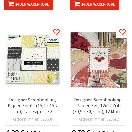
IN DEN WARENKORB
IN DEN WARENKORB
Designer Scrapbooking
Designer-Scrapbooking-
Papier-Set 6’’ (15,2 x 15,2
Papier-Set, 12x12 Zoll
cm), 12 Designs je 2
(30,5 x 30,5 cm), 12 Motive
Bögen, mit 2 Stanzbögen
x 2 Bögen + 1 Die-Cut-
Artikelnummer:
823608
Artikelnummer:
823612
(Die-Cut), sortiert
Stanzbogen