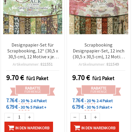
Designpapier-Set für
Scrapbooking
Scrapbooking, 12“ (30,5 x
Designpapier-Set, 12 inch
30,5 cm), 12 Motive x je 2
(30,5 x 30,5 cm), 12 Motive
Bögen, plus 3 Stanzbögen
x 2 Bögen je Motiv + 3 Die-
Artikelnummer:
821551
Artikelnummer:
821549
Cut-Bögen, sortiert
9.70
€
9.70
€
für1 Paket
für1 Paket
RABATTE
RABATTE
FÜR MENGE
FÜR MENGE
7.76 €
7.76 €
- 20 %
2-4 Paket
- 20 %
2-4 Paket
6.79 €
6.79 €
- 30 %
5 Paket +
- 30 %
5 Paket +
IN DEN WARENKORB
IN DEN WARENKORB