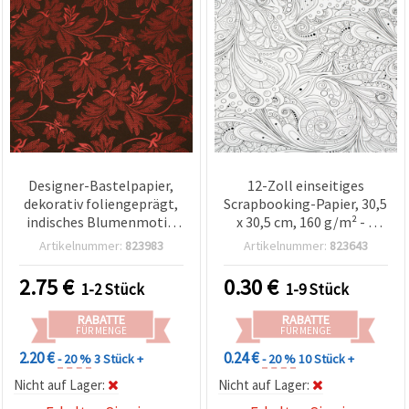
Designer-Bastelpapier,
12-Zoll einseitiges
dekorativ foliengeprägt,
Scrapbooking-Papier, 30,5
indisches Blumenmotiv,
x 30,5 cm, 160 g/m² - 1
Rot — 120 g/m², Bogen 56
Bogen
Artikelnummer:
823983
Artikelnummer:
823643
x 76 cm für Scrapbooking,
Kartenbasteln & DIY
2.75
€
0.30
€
1-2 Stück
1-9 Stück
(HP52)
RABATTE
RABATTE
FÜR MENGE
FÜR MENGE
2.20 €
0.24 €
- 20 %
3 Stück +
- 20 %
10 Stück +
Nicht auf Lager:
Nicht auf Lager: