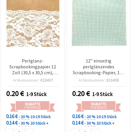
Perlglanz-
12’’ einseitig
Scrapbookingpapier 12
perlglänzendes
Zoll (30,5 x 30,5 cm),
Scrapbooking-Papier, 160
einseitig, 160 g/m² – 1
g/m² (30,5 x 30,5 cm) - 1
Artikelnummer:
823437
Artikelnummer:
823436
Blatt
Bogen
0.20
€
0.20
€
1-9 Stück
1-9 Stück
RABATTE
RABATTE
FÜR MENGE
FÜR MENGE
0.16 €
0.16 €
- 20 %
10-19 Stück
- 20 %
10-19 Stück
0.14 €
0.14 €
- 30 %
20 Stück +
- 30 %
20 Stück +