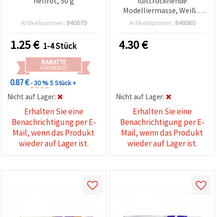
hellrot, 50 g
lufttrocknende
Modelliermasse, Weiß –
500 g
Artikelnummer:
840079
Artikelnummer:
846080
1.25
€
4.30
€
1-4 Stück
RABATTE
FÜR MENGE
0.87 €
- 30 %
5 Stück +
Nicht auf Lager:
Nicht auf Lager:
Erhalten Sie eine
Erhalten Sie eine
Benachrichtigung per E-
Benachrichtigung per E-
Mail, wenn das Produkt
Mail, wenn das Produkt
wieder auf Lager ist.
wieder auf Lager ist.