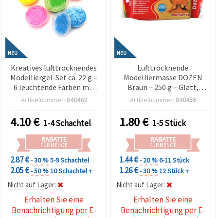
NEU
NEU
Kreatives lufttrocknendes
Lufttrocknende
Modelliergel-Set ca. 22 g –
Modelliermasse DOZEN
6 leuchtende Farben mit
Braun – 250 g – Glatt,
Styropor für
Leicht & Einfach zu
Artikelnummer:
840462
Artikelnummer:
840456
Kinderbasteln, DIY-Deko
Formen – Perfekt für
& Kunstprojekte
Modellieren,
4.10
€
1.80
€
1-4 Schachtel
1-5 Stück
Bastelprojekte,
Skulpturen & kreative DIY-
RABATTE
RABATTE
Ideen
FÜR MENGE
FÜR MENGE
2.87 €
1.44 €
- 30 %
5-9 Schachtel
- 20 %
6-11 Stück
2.05 €
1.26 €
- 50 %
10 Schachtel +
- 30 %
12 Stück +
Nicht auf Lager:
Nicht auf Lager:
Erhalten Sie eine
Erhalten Sie eine
Benachrichtigung per E-
Benachrichtigung per E-