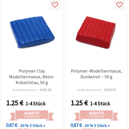
Polymer Clay
Polymer-Modelliermasse,
Modelliermasse, Neon-
Dunkelrot – 50 g
Kobaltblau, 50 g
Artikelnummer:
840195
Artikelnummer:
840078
1.25
€
1.25
€
1-4 Stück
1-4 Stück
RABATTE
RABATTE
FÜR MENGE
FÜR MENGE
0.87 €
0.87 €
- 30 %
5 Stück +
- 30 %
5 Stück +