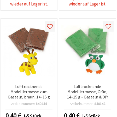
wieder auf Lager ist.
wieder auf Lager ist.
Lufttrocknende
Lufttrocknende
Modelliermasse zum
Modelliermasse, Grün,
Basteln, braun, 14–15 g
14–15 g – Basteln & DIY
Artikelnummer:
840144
Artikelnummer:
840142
0.40
€
0.40
€
1-5 Stück
1-5 Stück