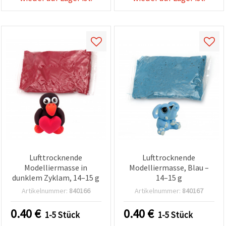
Lufttrocknende
Lufttrocknende
Modelliermasse in
Modelliermasse, Blau –
dunklem Zyklam, 14–15 g
14–15 g
Artikelnummer:
840166
Artikelnummer:
840167
0.40
€
0.40
€
1-5 Stück
1-5 Stück