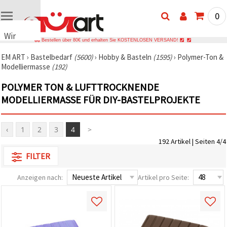
0
Wir
Bestellen über 80€ und erhalten Sie KOSTENLOSEN VERSAND!
verwenden
EM ART
›
Bastelbedarf
(5600)
›
Hobby & Basteln
(1595)
›
Polymer-Ton &
Cookies
Modelliermasse
(192)
🍪 Wir
verwenden
POLYMER TON & LUFTTROCKNENDE
Cookies
und
MODELLIERMASSE FÜR DIY-BASTELPROJEKTE
ähnliche
Technologien,
um das
‹
1
2
3
4
>
ordnungsgemäße
Funktionieren
192 Artikel | Seiten 4/4
der Website
sicherzustellen,
FILTER
Ihr
Nutzungserlebnis
Anzeigen nach:
Artikel pro Seite:
zu
verbessern
und, mit
Ihrer
Einwilligung,
den
Datenverkehr