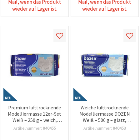
Mail, wenn das Produkt
Mail, wenn das Produkt
wieder auf Lager ist.
wieder auf Lager ist.
NEU
NEU
Premium lufttrocknende
Weiche lufttrocknende
Modelliermasse 12er-Set
Modelliermasse DOZEN
Weiß – 250 g – weich,
Weiß – 500 g – glatt,
glatt & leicht formbar,
leicht & einfach formbar –
Artikelnummer:
840455
Artikelnummer:
840453
ideal zum Modellieren, für
ideal zum Modellieren,
Schule, Bastelprojekte &
Basteln, Skulpturen &