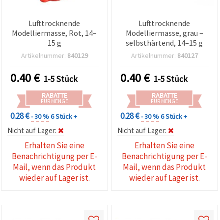
Lufttrocknende
Lufttrocknende
Modelliermasse, Rot, 14–
Modelliermasse, grau –
15 g
selbsthärtend, 14–15 g
Artikelnummer:
840129
Artikelnummer:
840127
0.40
€
0.40
€
1-5 Stück
1-5 Stück
RABATTE
RABATTE
FÜR MENGE
FÜR MENGE
0.28 €
0.28 €
- 30 %
6 Stück +
- 30 %
6 Stück +
Nicht auf Lager:
Nicht auf Lager:
Erhalten Sie eine
Erhalten Sie eine
Benachrichtigung per E-
Benachrichtigung per E-
Mail, wenn das Produkt
Mail, wenn das Produkt
wieder auf Lager ist.
wieder auf Lager ist.