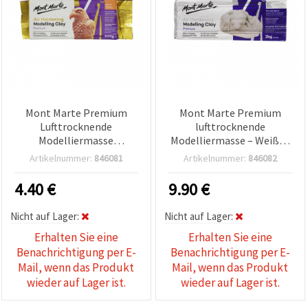
Mont Marte Premium
Mont Marte Premium
Lufttrocknende
lufttrocknende
Modelliermasse
Modelliermasse – Weiß, 2
Terrakotta – 500 g
kg
Artikelnummer:
846081
Artikelnummer:
846082
4.40
€
9.90
€
Nicht auf Lager:
Nicht auf Lager:
Erhalten Sie eine
Erhalten Sie eine
Benachrichtigung per E-
Benachrichtigung per E-
Mail, wenn das Produkt
Mail, wenn das Produkt
wieder auf Lager ist.
wieder auf Lager ist.