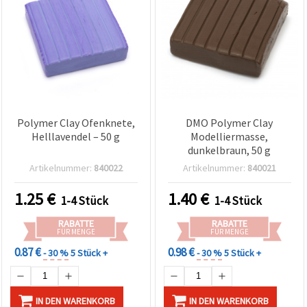
zu
analysieren
sowie
relevantere
Inhalte und
Werbung
anzuzeigen,
auch mit
Unterstützung
unserer
Partner für
Polymer Clay Ofenknete,
DMO Polymer Clay
Analyse
Helllavendel – 50 g
Modelliermasse,
und
dunkelbraun, 50 g
Marketing.
Artikelnummer:
840022
Artikelnummer:
840021
Sie können
alle
Cookies
1.25
€
1.40
€
1-4 Stück
1-4 Stück
akzeptieren,
ablehnen
RABATTE
RABATTE
oder Ihre
FÜR MENGE
FÜR MENGE
Auswahl in
den
0.87 €
0.98 €
- 30 %
5 Stück +
- 30 %
5 Stück +
Einstellungen
individuell
festlegen.
Ihre
IN DEN WARENKORB
IN DEN WARENKORB
Einwilligung