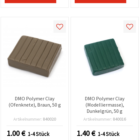
können Sie
jederzeit
ändern
oder
widerrufen.
Impressum
Datenschutzerklärung
Cookie-
Richtlinie
Alle
akzeptieren
Cookie-
Einstellungen
DMO Polymer Clay
DMO Polymer Clay
(Ofenknete), Braun, 50 g
(Modelliermasse),
Dunkelgrün, 50 g
Artikelnummer:
840020
Artikelnummer:
840016
1.00
€
1.40
€
1-4 Stück
1-4 Stück