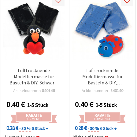
Lufttrocknende
Lufttrocknende
Modelliermasse für
Modelliermasse für
Basteln & DIY, Schwarz,
Basteln & DIY,
14–15 g
Dunkelblau, 14–15 g
Artikelnummer:
840146
Artikelnummer:
840140
0.40
€
0.40
€
1-5 Stück
1-5 Stück
RABATTE
RABATTE
FÜR MENGE
FÜR MENGE
0.28 €
0.28 €
- 30 %
6 Stück +
- 30 %
6 Stück +