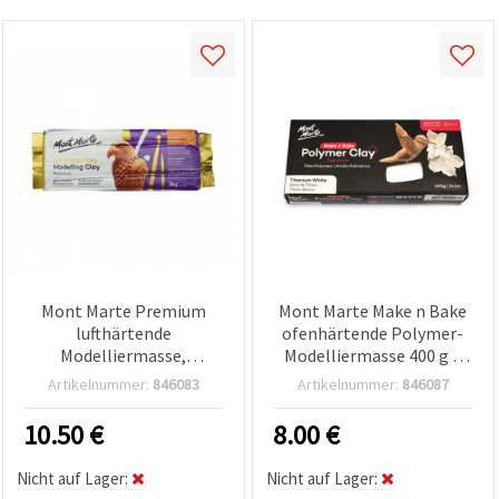
Mont Marte Premium
Mont Marte Make n Bake
lufthärtende
ofenhärtende Polymer-
Modelliermasse,
Modelliermasse 400 g –
Terrakotta – 2 kg
Titanweiß
Artikelnummer:
846083
Artikelnummer:
846087
10.50
€
8.00
€
Nicht auf Lager:
Nicht auf Lager: