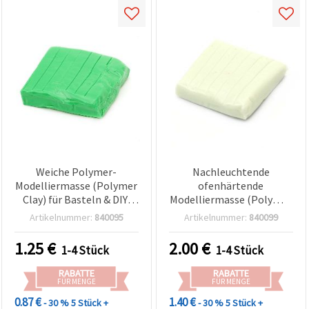
Weiche Polymer-
Nachleuchtende
Modelliermasse (Polymer
ofenhärtende
Clay) für Basteln & DIY,
Modelliermasse (Polymer
Neon-Grün – 50 g
Clay), Blassgrün, 50 g
Artikelnummer:
840095
Artikelnummer:
840099
1.25
€
2.00
€
1-4 Stück
1-4 Stück
RABATTE
RABATTE
FÜR MENGE
FÜR MENGE
0.87 €
1.40 €
- 30 %
5 Stück +
- 30 %
5 Stück +