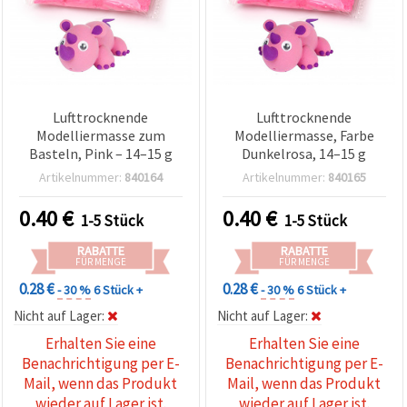
Lufttrocknende
Lufttrocknende
Modelliermasse zum
Modelliermasse, Farbe
Basteln, Pink – 14–15 g
Dunkelrosa, 14–15 g
Artikelnummer:
840164
Artikelnummer:
840165
0.40
€
0.40
€
1-5 Stück
1-5 Stück
RABATTE
RABATTE
FÜR MENGE
FÜR MENGE
0.28 €
0.28 €
- 30 %
6 Stück +
- 30 %
6 Stück +
Nicht auf Lager:
Nicht auf Lager:
Erhalten Sie eine
Erhalten Sie eine
Benachrichtigung per E-
Benachrichtigung per E-
Mail, wenn das Produkt
Mail, wenn das Produkt
wieder auf Lager ist.
wieder auf Lager ist.