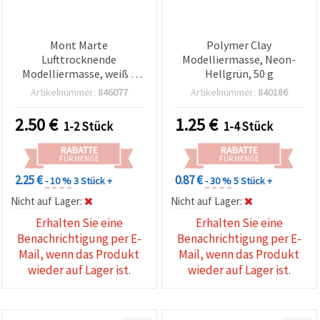
Mont Marte
Polymer Clay
Lufttrocknende
Modelliermasse, Neon-
Modelliermasse, weiß –
Hellgrün, 50 g
250 g
Artikelnummer:
846077
Artikelnummer:
840186
2.50
€
1.25
€
1-2 Stück
1-4 Stück
RABATTE
RABATTE
FÜR MENGE
FÜR MENGE
2.25 €
0.87 €
- 10 %
3 Stück +
- 30 %
5 Stück +
Nicht auf Lager:
Nicht auf Lager:
Erhalten Sie eine
Erhalten Sie eine
Benachrichtigung per E-
Benachrichtigung per E-
Mail, wenn das Produkt
Mail, wenn das Produkt
wieder auf Lager ist.
wieder auf Lager ist.