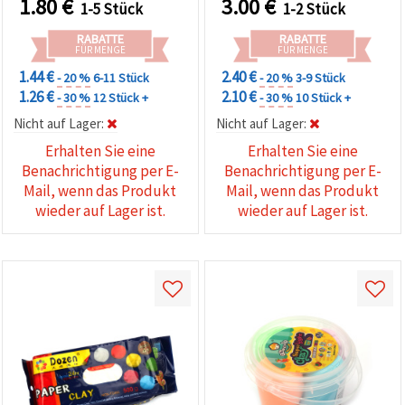
1.80
€
3.00
€
1-5 Stück
1-2 Stück
kreative DIY-Ideen
DIY-Kreativprojekten
RABATTE
RABATTE
FÜR MENGE
FÜR MENGE
1.44 €
2.40 €
- 20 %
6-11 Stück
- 20 %
3-9 Stück
1.26 €
2.10 €
- 30 %
12 Stück +
- 30 %
10 Stück +
Nicht auf Lager:
Nicht auf Lager:
Erhalten Sie eine
Erhalten Sie eine
Benachrichtigung per E-
Benachrichtigung per E-
Mail, wenn das Produkt
Mail, wenn das Produkt
wieder auf Lager ist.
wieder auf Lager ist.