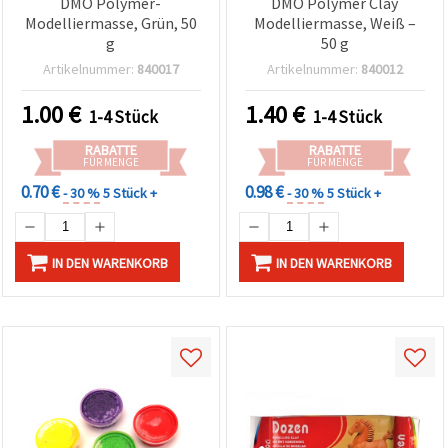
DMO Polymer-
DMO Polymer Clay
Modelliermasse, Grün, 50
Modelliermasse, Weiß –
g
50 g
Artikelnummer:
840017
Artikelnummer:
840012
1.00
€
1.40
€
1-4 Stück
1-4 Stück
RABATTE
RABATTE
FÜR MENGE
FÜR MENGE
0.70 €
0.98 €
- 30 %
5 Stück +
- 30 %
5 Stück +
IN DEN WARENKORB
IN DEN WARENKORB