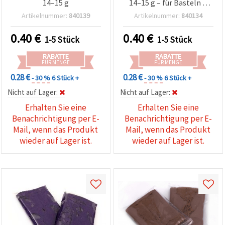
14–15 g
14–15 g – für Basteln &
DIY
Artikelnummer:
840139
Artikelnummer:
840134
0.40
€
0.40
€
1-5 Stück
1-5 Stück
RABATTE
RABATTE
FÜR MENGE
FÜR MENGE
0.28 €
0.28 €
- 30 %
6 Stück +
- 30 %
6 Stück +
Nicht auf Lager:
Nicht auf Lager:
Erhalten Sie eine
Erhalten Sie eine
Benachrichtigung per E-
Benachrichtigung per E-
Mail, wenn das Produkt
Mail, wenn das Produkt
wieder auf Lager ist.
wieder auf Lager ist.