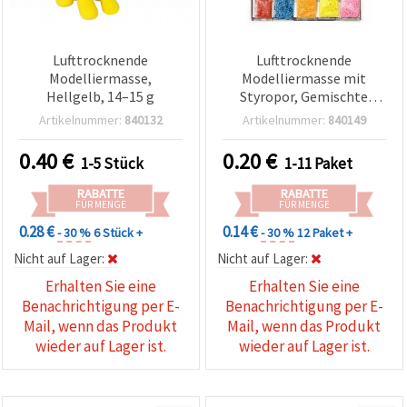
Lufttrocknende
Lufttrocknende
Modelliermasse,
Modelliermasse mit
Hellgelb, 14–15 g
Styropor, Gemischte
Farben, 8–9 g
Artikelnummer:
840132
Artikelnummer:
840149
0.40
€
0.20
€
1-5 Stück
1-11 Paket
RABATTE
RABATTE
FÜR MENGE
FÜR MENGE
0.28 €
0.14 €
- 30 %
6 Stück +
- 30 %
12 Paket +
Nicht auf Lager:
Nicht auf Lager:
Erhalten Sie eine
Erhalten Sie eine
Benachrichtigung per E-
Benachrichtigung per E-
Mail, wenn das Produkt
Mail, wenn das Produkt
wieder auf Lager ist.
wieder auf Lager ist.