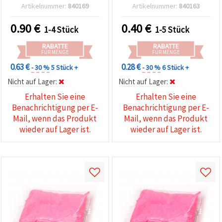
14–15 g
Artikelnummer:
840169
Artikelnummer:
840163
0.90
€
0.40
€
1-4 Stück
1-5 Stück
RABATTE
RABATTE
FÜR MENGE
FÜR MENGE
0.63 €
0.28 €
- 30 %
5 Stück +
- 30 %
6 Stück +
Nicht auf Lager:
Nicht auf Lager:
Erhalten Sie eine
Erhalten Sie eine
Benachrichtigung per E-
Benachrichtigung per E-
Mail, wenn das Produkt
Mail, wenn das Produkt
wieder auf Lager ist.
wieder auf Lager ist.