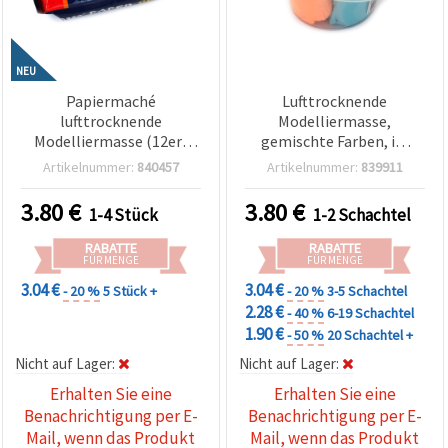
NEU
Papiermaché
Lufttrocknende
lufttrocknende
Modelliermasse,
Modelliermasse (12er-
gemischte Farben, im
Set) Weiß – 500 g – weich,
Becher – 5 Farben x ca. 26
Artikelnummer:
840457
Artikelnummer:
839911
leicht & einfach formbar,
g
perfekt zum Basteln,
3.80
€
3.80
€
1-4 Stück
1-2 Schachtel
Modellieren, Skulpturen,
Kunstprojekte & DIY-
RABATTE
RABATTE
Kreativarbeiten
FÜR MENGE
FÜR MENGE
3.04 €
3.04 €
- 20 %
5 Stück +
- 20 %
3-5 Schachtel
2.28 €
- 40 %
6-19 Schachtel
1.90 €
- 50 %
20 Schachtel +
Nicht auf Lager:
Nicht auf Lager:
Erhalten Sie eine
Erhalten Sie eine
Benachrichtigung per E-
Benachrichtigung per E-
Mail, wenn das Produkt
Mail, wenn das Produkt