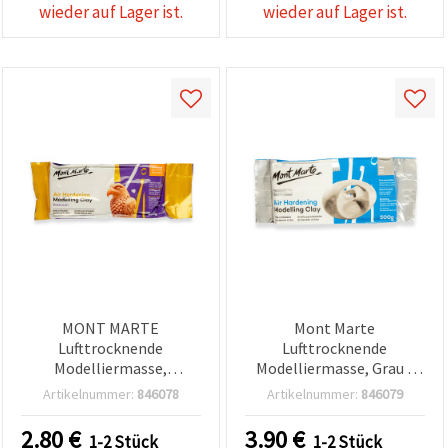
wieder auf Lager ist.
wieder auf Lager ist.
MONT MARTE
Mont Marte
Lufttrocknende
Lufttrocknende
Modelliermasse,
Modelliermasse, Grau -
Terrakotta, 250 g – für
500 g
Artikelnummer:
846078
Artikelnummer:
846079
Basteln und Hobby
2.80
€
3.90
€
1-2 Stück
1-2 Stück