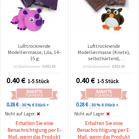
Lufttrocknende
Lufttrocknende
Modelliermasse, Lila, 14–
Modelliermasse (Knete),
15 g
selbsthärtend,
dunkelbraun, 14–15 g
Artikelnummer:
840138
Artikelnummer:
840145
0.40
€
0.40
€
1-5 Stück
1-5 Stück
RABATTE
RABATTE
FÜR MENGE
FÜR MENGE
0.28 €
0.28 €
- 30 %
6 Stück +
- 30 %
6 Stück +
Nicht auf Lager:
Nicht auf Lager:
Erhalten Sie eine
Erhalten Sie eine
Benachrichtigung per E-
Benachrichtigung per E-
Mail, wenn das Produkt
Mail, wenn das Produkt