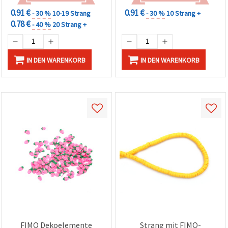
0.91 €
0.91 €
- 30 %
10-19 Strang
- 30 %
10 Strang +
0.78 €
- 40 %
20 Strang +
IN DEN WARENKORB
IN DEN WARENKORB
FIMO Dekoelemente
Strang mit FIMO-