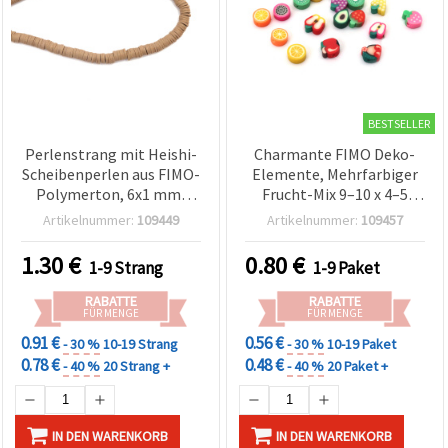
zu
analysieren
sowie
relevantere
Inhalte und
Werbung
anzuzeigen,
BESTSELLER
auch mit
Unterstützung
Perlenstrang mit Heishi-
Charmante FIMO Deko-
unserer
Scheibenperlen aus FIMO-
Elemente, Mehrfarbiger
Partner für
Analyse
Polymerton, 6x1 mm,
Frucht-Mix 9–10 x 4–5
und
Loch 2 mm, Farbe
mm, Loch: 2 mm – Ideal
Artikelnummer:
109449
Artikelnummer:
109457
Marketing.
Cappuccino, ca. 320 Stk.
für Schmuckherstellung &
Sie können
Bastelideen – 20er Pack
1.30
€
0.80
€
alle
1-9 Strang
1-9 Paket
Cookies
akzeptieren,
RABATTE
RABATTE
ablehnen
FÜR MENGE
FÜR MENGE
oder Ihre
0.91 €
0.56 €
Auswahl in
- 30 %
10-19 Strang
- 30 %
10-19 Paket
den
0.78 €
0.48 €
- 40 %
20 Strang +
- 40 %
20 Paket +
Einstellungen
individuell
festlegen.
Ihre
IN DEN WARENKORB
IN DEN WARENKORB
Einwilligung