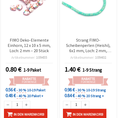
FIMO Deko-Elemente
Strang FIMO-
Einhorn, 12 x 10 x 5 mm,
Scheibenperlen (Heishi),
Loch: 2 mm – 20 Stück
6x1 mm, Loch: 2 mm,
Türkis mit goldfarbenem
Artikelnummer:
109455
Artikelnummer:
109402
Pigment, ca. 350 Stück,
für Schmuckherstellung &
0.80
€
1.40
€
1-9 Paket
1-9 Strang
Basteln
RABATTE
RABATTE
FÜR MENGE
FÜR MENGE
0.56 €
0.98 €
- 30 %
10-19 Paket
- 30 %
10-19 Strang
0.48 €
0.84 €
- 40 %
20 Paket +
- 40 %
20 Strang +
IN DEN WARENKORB
IN DEN WARENKORB