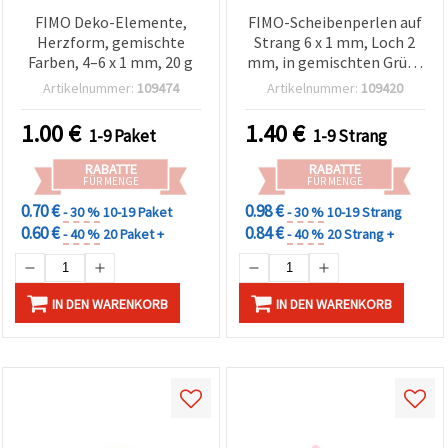
FIMO Deko-Elemente,
FIMO-Scheibenperlen auf
Herzform, gemischte
Strang 6 x 1 mm, Loch 2
Farben, 4–6 x 1 mm, 20 g
mm, in gemischten Grün-
Pink-Nuancen mit
Artikelnummer:
109474
Artikelnummer:
109420
goldfarbenem Pigment,
ca. 350 Stück
1.00
€
1.40
€
1-9 Paket
1-9 Strang
RABATTE
RABATTE
FÜR MENGE
FÜR MENGE
0.70 €
0.98 €
- 30 %
10-19 Paket
- 30 %
10-19 Strang
0.60 €
0.84 €
- 40 %
20 Paket +
- 40 %
20 Strang +
IN DEN WARENKORB
IN DEN WARENKORB