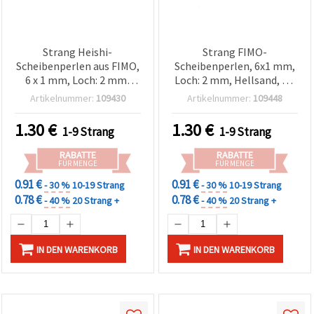
Strang Heishi-
Strang FIMO-
Scheibenperlen aus FIMO,
Scheibenperlen, 6x1 mm,
6 x 1 mm, Loch: 2 mm,
Loch: 2 mm, Hellsand, ca.
Neongelb, ca. 320 Stk.
320 Stk.
Artikelnummer:
109430
Artikelnummer:
109448
1.30
€
1.30
€
1-9 Strang
1-9 Strang
RABATTE
RABATTE
FÜR MENGE
FÜR MENGE
0.91 €
0.91 €
- 30 %
10-19 Strang
- 30 %
10-19 Strang
0.78 €
0.78 €
- 40 %
20 Strang +
- 40 %
20 Strang +
IN DEN WARENKORB
IN DEN WARENKORB