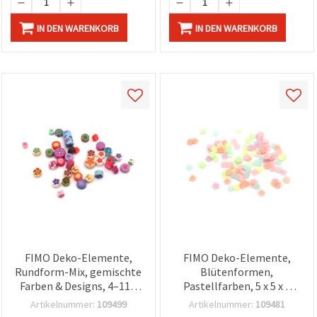
IN DEN WARENKORB
IN DEN WARENKORB
FIMO Deko-Elemente,
FIMO Deko-Elemente,
Rundform-Mix, gemischte
Blütenformen,
Farben & Designs, 4–11 x
Pastellfarben, 5 x 5 x 1
4–6 mm – 50 Stück
mm, 20 g, Bastelbedarf
Artikelnummer:
109499
Artikelnummer:
109481