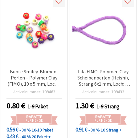
Bunte Smiley-Blumen-
Lila FIMO-Polymer-Clay
Perlen – Polymer Clay
Scheibenperlen (Heishi),
(FIMO), 10 x 5 mm, Loch 2
Strang 6x1 mm, Loch: 2
mm, Mix, 20 Stück
mm – Perfekt für
Artikelnummer:
109462
Artikelnummer:
109432
Schmuck, Basteln & DIY-
Projekte, ca. 320 Stk.
0.80
€
1.30
€
1-9 Paket
1-9 Strang
RABATTE
RABATTE
FÜR MENGE
FÜR MENGE
0.56 €
0.91 €
- 30 %
10-19 Paket
- 30 %
10 Strang +
0.48 €
- 40 %
20 Paket +