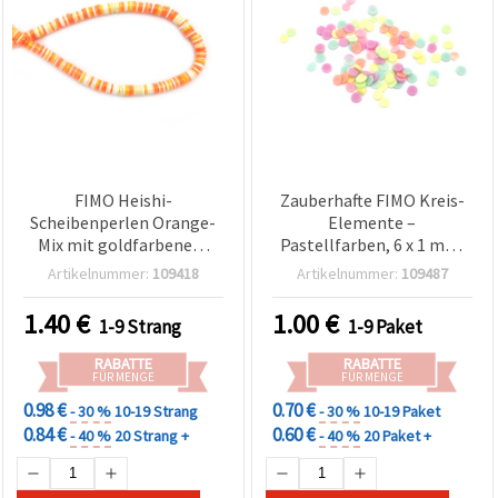
FIMO Heishi-
Zauberhafte FIMO Kreis-
Scheibenperlen Orange-
Elemente –
Mix mit goldfarbenem
Pastellfarben, 6 x 1 mm,
Pigment, 6x1 mm, Loch 2
20 g Packung, gemischt
Artikelnummer:
109418
Artikelnummer:
109487
mm – für
Schmuckherstellung,
1.40
€
1.00
€
1-9 Strang
1-9 Paket
Accessoires & DIY-
Basteln, ca. 350 Stk.
RABATTE
RABATTE
FÜR MENGE
FÜR MENGE
0.98 €
0.70 €
- 30 %
10-19 Strang
- 30 %
10-19 Paket
0.84 €
0.60 €
- 40 %
20 Strang +
- 40 %
20 Paket +