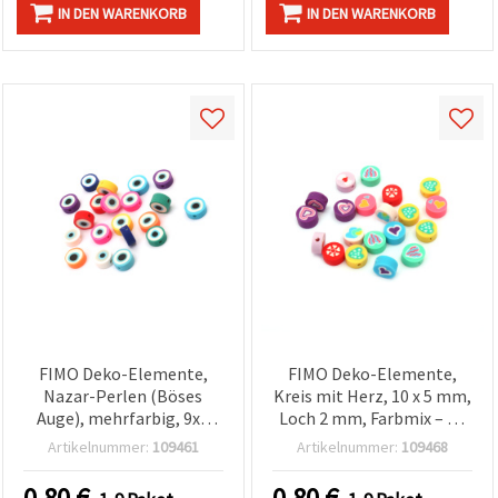
IN DEN WARENKORB
IN DEN WARENKORB
FIMO Deko-Elemente,
FIMO Deko-Elemente,
Nazar-Perlen (Böses
Kreis mit Herz, 10 x 5 mm,
Auge), mehrfarbig, 9x4
Loch 2 mm, Farbmix – 20
mm, Loch: 2 mm – 20
Stück
Artikelnummer:
109461
Artikelnummer:
109468
Stück, sortiert (gemischt)
0.80
€
0.80
€