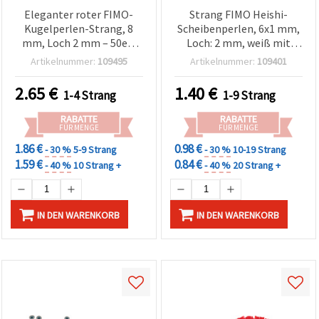
Eleganter roter FIMO-
Strang FIMO Heishi-
Kugelperlen-Strang, 8
Scheibenperlen, 6x1 mm,
mm, Loch 2 mm – 50er-
Loch: 2 mm, weiß mit
Set, ideal für stilvolle
goldfarbenem Pigment,
Artikelnummer:
109495
Artikelnummer:
109401
Schmuckherstellung &
ca. 350 Stk.
DIY-Basteln
2.65
€
1.40
€
1-4 Strang
1-9 Strang
RABATTE
RABATTE
FÜR MENGE
FÜR MENGE
1.86 €
0.98 €
- 30 %
5-9 Strang
- 30 %
10-19 Strang
1.59 €
0.84 €
- 40 %
10 Strang +
- 40 %
20 Strang +
IN DEN WARENKORB
IN DEN WARENKORB