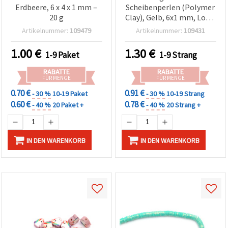
Erdbeere, 6 x 4 x 1 mm –
Scheibenperlen (Polymer
20 g
Clay), Gelb, 6x1 mm, Loch:
2 mm, ca. 320 Stk.
Artikelnummer:
109479
Artikelnummer:
109431
1.00
€
1.30
€
1-9 Paket
1-9 Strang
RABATTE
RABATTE
FÜR MENGE
FÜR MENGE
0.70 €
0.91 €
- 30 %
10-19 Paket
- 30 %
10-19 Strang
0.60 €
0.78 €
- 40 %
20 Paket +
- 40 %
20 Strang +
IN DEN WARENKORB
IN DEN WARENKORB