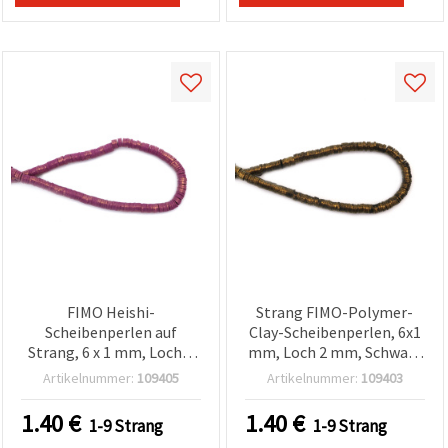
können Sie
jederzeit
ändern
oder
widerrufen.
Impressum
Datenschutzerklärung
Cookie-
Richtlinie
Alle
akzeptieren
Cookie-
Einstellungen
FIMO Heishi-
Strang FIMO-Polymer-
Scheibenperlen auf
Clay-Scheibenperlen, 6x1
Strang, 6 x 1 mm, Loch 2
mm, Loch 2 mm, Schwarz
mm, Lila mit
mit goldfarbenem
Artikelnummer:
109405
Artikelnummer:
109403
goldfarbenem Pigment,
Pigment, ca. 350 Stück,
ca. 350 Stück
für DIY-Schmuck und
1.40
€
1.40
€
1-9 Strang
1-9 Strang
Basteln