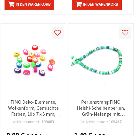
IN DEN WARENKORB
IN DEN WARENKORB
FIMO Deko-Elemente,
Perlenstrang FIMO
Wolkenform, Gemischte
Heishi-Scheibenperlen,
Farben, 10 x 7 x 5 mm,
Grün-Melange mit
Loch: 2 mm – 20 Stück
goldfarbenem Pigment,
Artikelnummer:
109463
Artikelnummer:
109417
6x1 mm, Loch: 2 mm, ca.
350 Stk.