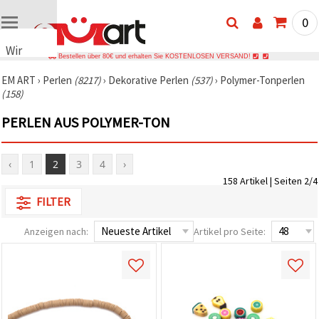
0
Wir
Bestellen über 80€ und erhalten Sie KOSTENLOSEN VERSAND!
verwenden
EM ART
›
Perlen
(8217)
›
Dekorative Perlen
(537)
›
Polymer-Tonperlen
Cookies
(158)
🍪 Wir
verwenden
PERLEN AUS POLYMER-TON
Cookies
und
ähnliche
Technologien,
‹
1
2
3
4
›
um das
158 Artikel | Seiten 2/4
ordnungsgemäße
Funktionieren
FILTER
der Website
sicherzustellen,
Ihr
Anzeigen nach:
Artikel pro Seite:
Nutzungserlebnis
zu
verbessern
und, mit
Ihrer
Einwilligung,
den
Datenverkehr