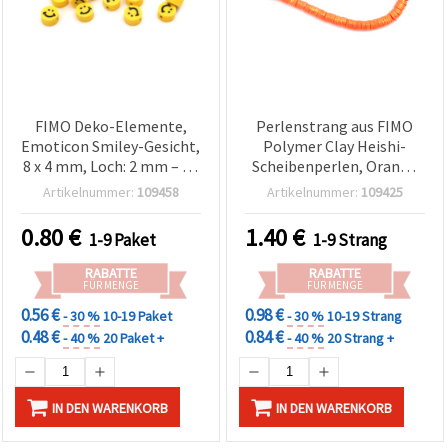
FIMO Deko-Elemente,
Perlenstrang aus FIMO
Emoticon Smiley-Gesicht,
Polymer Clay Heishi-
8 x 4 mm, Loch: 2 mm – 20
Scheibenperlen, Orange
Stück
mit goldfarbenem
Artikelnummer:
109458
Artikelnummer:
109425
Pigment, 6x1 mm, Loch: 2
mm, ca. 350 Stück
0.80
€
1.40
€
1-9 Paket
1-9 Strang
RABATTE
RABATTE
FÜR MENGE
FÜR MENGE
0.56 €
0.98 €
- 30 %
10-19 Paket
- 30 %
10-19 Strang
0.48 €
0.84 €
- 40 %
20 Paket +
- 40 %
20 Strang +
IN DEN WARENKORB
IN DEN WARENKORB