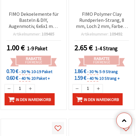
FIMO Dekoelemente für
FIMO Polymer Clay
Basteln & DIY,
Rundperlen-Strang, 8
Augenmotiv, 6x6x1 mm,
mm, Loch 2 mm, Farben-
Rot - 20 g
Mix, 50 Stück
Artikelnummer:
109485
Artikelnummer:
109492
1.00
€
2.65
€
1-9 Paket
1-4 Strang
RABATTE
RABATTE
FÜR MENGE
FÜR MENGE
0.70 €
1.86 €
- 30 %
10-19 Paket
- 30 %
5-9 Strang
0.60 €
1.59 €
- 40 %
20 Paket +
- 40 %
10 Strang +
IN DEN WARENKORB
IN DEN WARENKORB