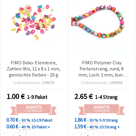
FIMO Deko-Elemente,
FIMO Polymer Clay
Zahlen-Mix, 11 x 8 x 1 mm,
Perlenstrang, rund, 8
gemischte Farben - 20 g
mm, Loch: 2 mm, bunt
gemustert, sortiert – 50
Artikelnummer:
109478
Artikelnummer:
109494
Stück
1.00
€
2.65
€
1-9 Paket
1-4 Strang
RABATTE
RABATTE
FÜR MENGE
FÜR MENGE
0.70 €
1.86 €
- 30 %
10-19 Paket
- 30 %
5-9 Strang
0.60 €
1.59 €
- 40 %
20 Paket +
- 40 %
10 Strang +