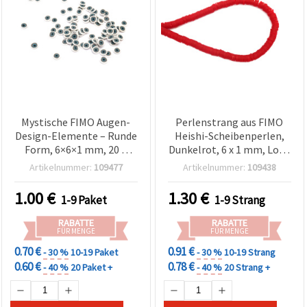
Mystische FIMO Augen-
Perlenstrang aus FIMO
Design-Elemente – Runde
Heishi-Scheibenperlen,
Form, 6×6×1 mm, 20 g
Dunkelrot, 6 x 1 mm, Loch
Packung, gemischt
2 mm, ca. 320 Stück – für
Artikelnummer:
109477
Artikelnummer:
109438
Schmuckherstellung &
Basteln
1.00
€
1.30
€
1-9 Paket
1-9 Strang
RABATTE
RABATTE
FÜR MENGE
FÜR MENGE
0.70 €
0.91 €
- 30 %
10-19 Paket
- 30 %
10-19 Strang
0.60 €
0.78 €
- 40 %
20 Paket +
- 40 %
20 Strang +