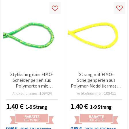
Stylische grüne FIMO-
Strang mit FIMO-
Scheibenperlen aus
Scheibenperlen aus
Polymerton mit
Polymer-Modelliermasse,
goldfarbenem Pigment,
6x1 mm, Loch: 2 mm,
Artikelnummer:
109404
Artikelnummer:
109411
6x1 mm, Loch: 2 mm –
Neongelb mit
perfekt für Schmuck,
goldfarbenem Pigment,
1.40
€
1.40
€
1-9 Strang
1-9 Strang
Accessoires & DIY-
ca. 350 Stück
Basteln, ca. 350 Stk.
RABATTE
RABATTE
FÜR MENGE
FÜR MENGE
0.98 €
0.98 €
- 30 %
10-19 Strang
- 30 %
10-19 Strang