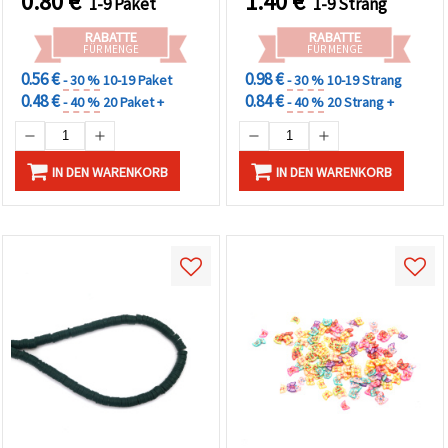
0.80
€
1.40
€
1-9 Paket
1-9 Strang
RABATTE
RABATTE
FÜR MENGE
FÜR MENGE
0.56 €
0.98 €
- 30 %
10-19 Paket
- 30 %
10-19 Strang
0.48 €
0.84 €
- 40 %
20 Paket +
- 40 %
20 Strang +
IN DEN WARENKORB
IN DEN WARENKORB