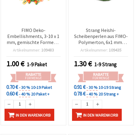
FIMO Deko-
Strang Heishi-
Embellishments, 3-10 x 1
Scheibenperlen aus FIMO-
mm, gemischte Formen &
Polymerton, 6x1 mm,
Farben, Perlmutt-Effekt,
Loch: 2 mm, Olivgrün, ca.
Artikelnummer:
109483
Artikelnummer:
109435
20 g
320 Stk.
1.00
€
1.30
€
1-9 Paket
1-9 Strang
RABATTE
RABATTE
FÜR MENGE
FÜR MENGE
0.70 €
0.91 €
- 30 %
10-19 Paket
- 30 %
10-19 Strang
0.60 €
0.78 €
- 40 %
20 Paket +
- 40 %
20 Strang +
IN DEN WARENKORB
IN DEN WARENKORB