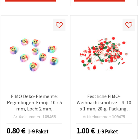
FIMO Deko-Elemente:
Festliche FIMO-
Regenbogen-Emoji, 10 x 5
Weihnachtsmotive – 4–10
mm, Loch: 2 mm,
x 1 mm, 20‑g-Packung,
gemischt - 20 Stück
gemischtes Bastel-
Artikelnummer:
109466
Artikelnummer:
109475
Sortiment
0.80
€
1.00
€
1-9 Paket
1-9 Paket