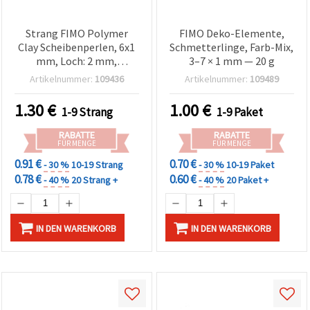
Strang FIMO Polymer
FIMO Deko-Elemente,
Clay Scheibenperlen, 6x1
Schmetterlinge, Farb-Mix,
mm, Loch: 2 mm,
3–7 × 1 mm — 20 g
Olivgrün, ca. 320 Stück, für
Artikelnummer:
109436
Artikelnummer:
109489
Schmuckherstellung und
Basteln
1.30
€
1.00
€
1-9 Strang
1-9 Paket
RABATTE
RABATTE
FÜR MENGE
FÜR MENGE
0.91 €
0.70 €
- 30 %
10-19 Strang
- 30 %
10-19 Paket
0.78 €
0.60 €
- 40 %
20 Strang +
- 40 %
20 Paket +
IN DEN WARENKORB
IN DEN WARENKORB