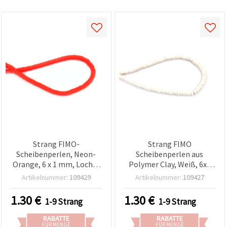
Strang FIMO-
Strang FIMO
Scheibenperlen, Neon-
Scheibenperlen aus
Orange, 6 x 1 mm, Loch: 2
Polymer Clay, Weiß, 6x1
mm, ca. 320 Stück
mm, Loch: 2 mm, ca. 320
Artikelnummer:
109429
Artikelnummer:
109427
Stück
1.30
€
1.30
€
1-9 Strang
1-9 Strang
RABATTE
RABATTE
FÜR MENGE
FÜR MENGE