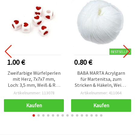
BESTSELLER
1.00 €
0.80 €
Zweifarbige Würfelperlen
BABA MARTA Acrylgarn
mit Herz, 7x7x7 mm,
für Martenitsa, zum
Loch: 3,5 mm, Weiß & Rot
Stricken & Häkeln, Weiß –
– 20 g (ca. 85 Stk.)
25 g
Artikelnummer: 113078
Artikelnummer: 411064
Kaufen
Kaufen