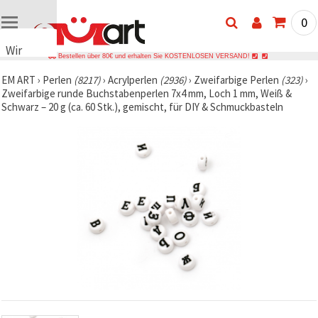
0
Wir
Bestellen über 80€ und erhalten Sie KOSTENLOSEN VERSAND!
verwenden
EM ART
›
Perlen
(8217)
›
Acrylperlen
(2936)
›
Zweifarbige Perlen
(323)
›
Cookies
Zweifarbige runde Buchstabenperlen 7x4 mm, Loch 1 mm, Weiß &
🍪 Wir
Schwarz – 20 g (ca. 60 Stk.), gemischt, für DIY & Schmuckbasteln
verwenden
Cookies
und
ähnliche
Technologien,
um das
ordnungsgemäße
Funktionieren
der Website
sicherzustellen,
Ihr
Nutzungserlebnis
zu
verbessern
und, mit
Ihrer
Einwilligung,
den
Datenverkehr