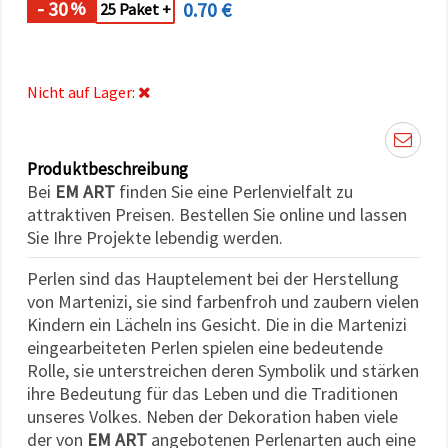
- 30
0.70 €
%
können Sie
25 Paket +
jederzeit
ändern
oder
widerrufen.
Impressum
Nicht auf Lager:
Datenschutzerklärung
Cookie-
Richtlinie
Produktbeschreibung
Alle
Bei
EM ART
finden Sie eine Perlenvielfalt zu
akzeptieren
attraktiven Preisen. Bestellen Sie online und lassen
Sie Ihre Projekte lebendig werden.
Cookie-
Einstellungen
Perlen sind das Hauptelement bei der Herstellung
von Martenizi, sie sind farbenfroh und zaubern vielen
Kindern ein Lächeln ins Gesicht. Die in die Martenizi
eingearbeiteten Perlen spielen eine bedeutende
Rolle, sie unterstreichen deren Symbolik und stärken
ihre Bedeutung für das Leben und die Traditionen
unseres Volkes. Neben der Dekoration haben viele
der von
EM ART
angebotenen Perlenarten auch eine