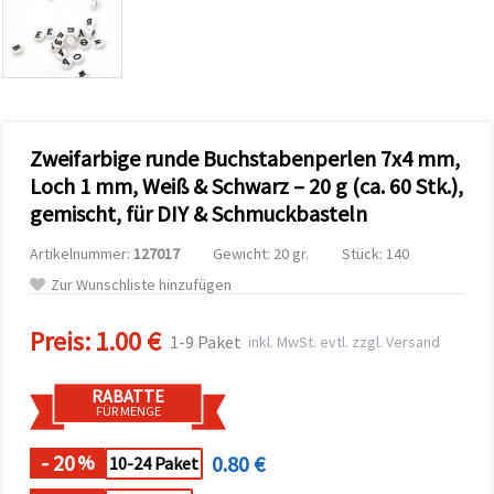
zu
analysieren
sowie
relevantere
Inhalte und
Werbung
anzuzeigen,
auch mit
Zweifarbige runde Buchstabenperlen 7x4 mm,
Unterstützung
unserer
Loch 1 mm, Weiß & Schwarz – 20 g (ca. 60 Stk.),
Partner für
gemischt, für DIY & Schmuckbasteln
Analyse
und
Marketing.
Artikelnummer:
127017
Gewicht: 20 gr.
Stück: 140
Sie können
Zur Wunschliste hinzufügen
alle
Cookies
akzeptieren,
Preis:
1.00 €
1-9 Paket
inkl. MwSt. evtl. zzgl. Versand
ablehnen
oder Ihre
Auswahl in
RABATTE
den
FÜR MENGE
Einstellungen
individuell
festlegen.
- 20
0.80 €
%
10-24 Paket
Ihre
Einwilligung