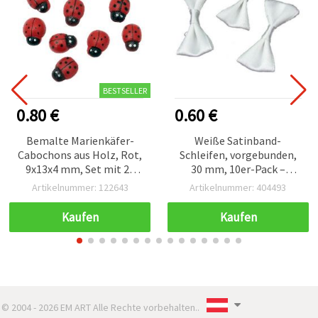
BESTSELLER
0.80 €
0.60 €
Bemalte Marienkäfer-
Weiße Satinband-
Cabochons aus Holz, Rot,
Schleifen, vorgebunden,
9x13x4 mm, Set mit 20
30 mm, 10er-Pack –
Stück – flache Rückseite,
Bastel- &
Artikelnummer: 122643
Artikelnummer: 404493
Deko für Basteln,
Geschenkverzierung für
Scrapbooking, Karten &
Hochzeitsdeko,
Kaufen
Kaufen
Schmuck
Scrapbooking und
Haarschmuck
© 2004 - 2026 EM ART Alle Rechte vorbehalten..