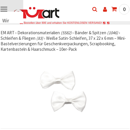
0
Wir
Bestellen über 80€ und erhalten Sie KOSTENLOSEN VERSAND!
verwenden
EM ART
›
Dekorationsmaterialien
(5582)
›
Bänder & Spitzen
(1046)
›
Cookies
Schleifen & Fliegen
(83)
›
Weiße Satin-Schleifen, 37 x 22 x 6 mm – Mini-
🍪 Wir
Bastelverzierungen für Geschenkverpackungen, Scrapbooking,
verwenden
Kartenbasteln & Haarschmuck – 10er-Pack
Cookies
und
ähnliche
Technologien,
um das
ordnungsgemäße
Funktionieren
der Website
sicherzustellen,
Ihr
Nutzungserlebnis
zu
verbessern
und, mit
Ihrer
Einwilligung,
den
Datenverkehr