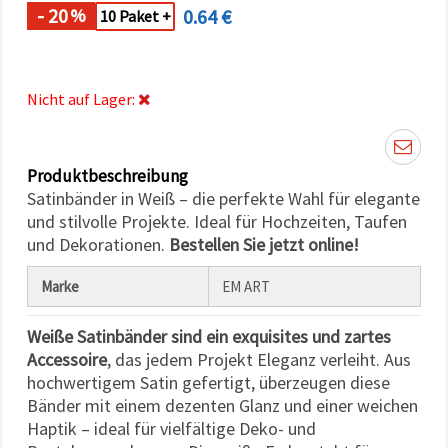
können Sie
- 20
0.64 €
%
10 Paket +
jederzeit
ändern
oder
widerrufen.
Impressum
Nicht auf Lager:
Datenschutzerklärung
Cookie-
Richtlinie
Produktbeschreibung
Alle
Satinbänder in Weiß – die perfekte Wahl für elegante
akzeptieren
und stilvolle Projekte. Ideal für Hochzeiten, Taufen
und Dekorationen.
Bestellen Sie jetzt online!
Cookie-
Einstellungen
Marke
EM ART
Weiße Satinbänder sind ein exquisites und zartes
Accessoire
, das jedem Projekt Eleganz verleiht. Aus
hochwertigem Satin gefertigt, überzeugen diese
Bänder mit einem dezenten Glanz und einer weichen
Haptik – ideal für vielfältige Deko- und