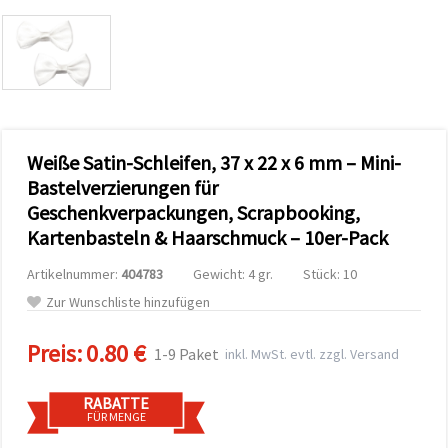
zu
analysieren
sowie
relevantere
Inhalte und
Werbung
anzuzeigen,
auch mit
Unterstützung
Weiße Satin-Schleifen, 37 x 22 x 6 mm – Mini-
unserer
Partner für
Bastelverzierungen für
Analyse
und
Geschenkverpackungen, Scrapbooking,
Marketing.
Kartenbasteln & Haarschmuck – 10er-Pack
Sie können
alle
Artikelnummer:
404783
Gewicht: 4 gr.
Stück: 10
Cookies
akzeptieren,
Zur Wunschliste hinzufügen
ablehnen
oder Ihre
Auswahl in
Preis:
0.80 €
1-9 Paket
inkl. MwSt. evtl. zzgl. Versand
den
Einstellungen
individuell
RABATTE
festlegen.
FÜR MENGE
Ihre
Einwilligung