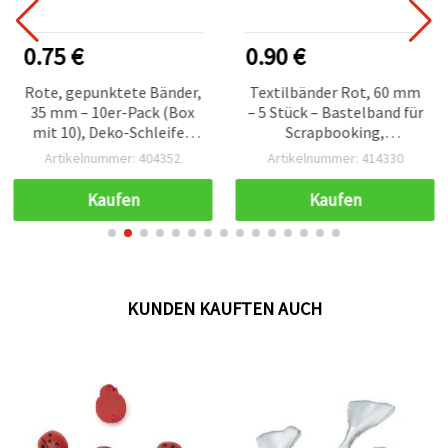
0.75 €
0.90 €
Rote, gepunktete Bänder,
Textilbänder Rot, 60 mm
35 mm – 10er-Pack (Box
– 5 Stück – Bastelband für
mit 10), Deko-Schleifen
Scrapbooking,
für DIY-Basteln,
Kartenbasteln &
Artikelnummer: 404352
Artikelnummer: 414330
Scrapbooking, Karten &
Geschenkverpackung
Geschenkverpackung
Kaufen
Kaufen
KUNDEN KAUFTEN AUCH