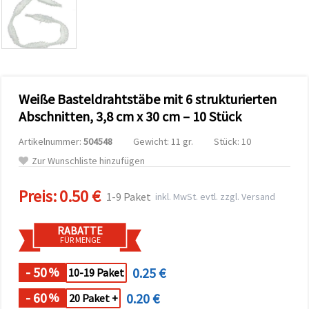
zu
analysieren
sowie
relevantere
Inhalte und
Werbung
anzuzeigen,
auch mit
Weiße Basteldrahtstäbe mit 6 strukturierten
Unterstützung
unserer
Abschnitten, 3,8 cm x 30 cm – 10 Stück
Partner für
Analyse
Artikelnummer:
504548
Gewicht: 11 gr.
Stück: 10
und
Marketing.
Zur Wunschliste hinzufügen
Sie können
alle
Preis:
0.50 €
Cookies
1-9 Paket
inkl. MwSt. evtl. zzgl. Versand
akzeptieren,
ablehnen
oder Ihre
RABATTE
Auswahl in
FÜR MENGE
den
Einstellungen
individuell
- 50
0.25 €
%
10-19 Paket
festlegen.
Ihre
- 60
0.20 €
%
20 Paket +
Einwilligung