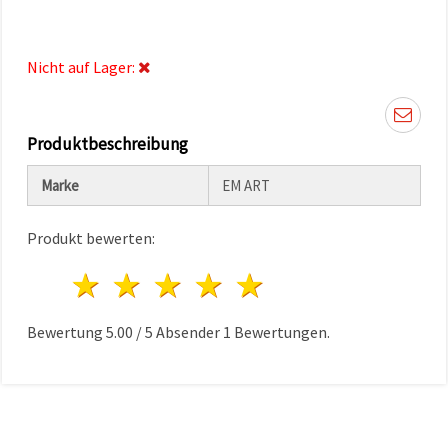
können Sie
jederzeit
ändern
oder
Nicht auf Lager:
widerrufen.
Impressum
Datenschutzerklärung
Cookie-
Richtlinie
Produktbeschreibung
Marke
EM ART
Alle
akzeptieren
Produkt bewerten:
Cookie-
Einstellungen
1 Stern
2 Sterne
3 Sterne
4 Sterne
5 Sterne
Bewertung
5.00
/
5
Absender
1
Bewertungen.