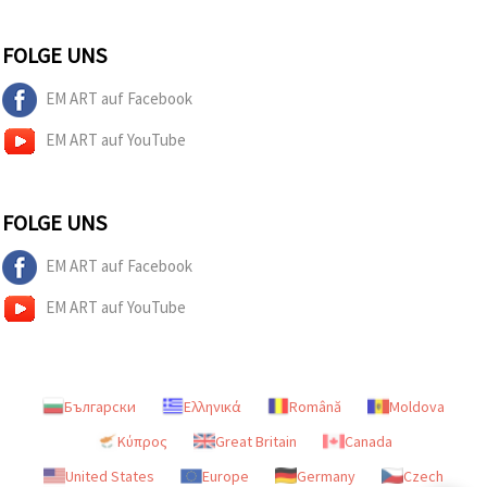
FOLGE UNS
EM ART auf Facebook
EM ART auf YouTube
FOLGE UNS
EM ART auf Facebook
EM ART auf YouTube
Български
Ελληνικά
Română
Moldova
Κύπρος
Great Britain
Canada
United States
Europe
Germany
Czech