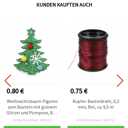
KUNDEN KAUFTEN AUCH
0.80 €
0.75 €
Weihnachtsbaum-Figuren
Kupfer-Basteldraht, 0,3
zum Basteln mit grünem
mm, Rot, ca. 9,5 m
Glitzer und Pompons, 80 x
75 mm, 2er-Set
Artikelnummer: 406110
Artikelnummer: 505751