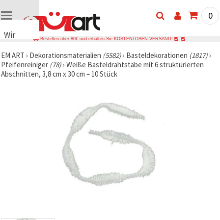
0
Wir
Bestellen über 80€ und erhalten Sie KOSTENLOSEN VERSAND!
verwenden
EM ART
›
Dekorationsmaterialien
(5582)
›
Basteldekorationen
(1817)
›
Cookies
Pfeifenreiniger
(78)
›
Weiße Basteldrahtstäbe mit 6 strukturierten
🍪 Wir
Abschnitten, 3,8 cm x 30 cm – 10 Stück
verwenden
Cookies
und
ähnliche
Technologien,
um das
ordnungsgemäße
Funktionieren
der Website
sicherzustellen,
Ihr
Nutzungserlebnis
zu
verbessern
und, mit
Ihrer
Einwilligung,
den
Datenverkehr