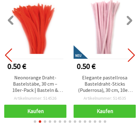
NEU
0.50 €
0.50 €
Neonorange Draht-
Elegante pastellrosa
Bastelstäbe, 30 cm –
Basteldraht-Sticks
10er-Pack | Basteln &
(Puderrosa), 30 cm, 10er-
Dekoration
Pack – ideal für filigranes
Artikelnummer: 514526
Artikelnummer: 514535
Basteln, Floristik &
romantische
Kaufen
Kaufen
Dekorationen