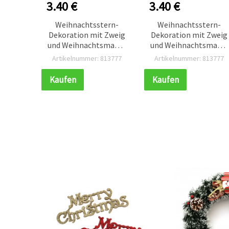
3.40 €
3.40 €
Weihnachtsstern-
Weihnachtsstern-
Dekoration mit Zweig
Dekoration mit Zweig
und Weihnachtsmann,
und Weihnachtsmann,
20 x 20 cm
20 x 20 cm
Artikelnummer: 813777
Artikelnummer: 813777
Kaufen
Kaufen