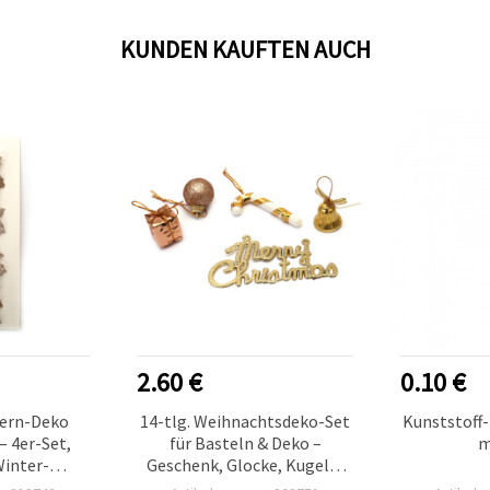
KUNDEN KAUFTEN AUCH
2.60 €
0.10 €
ern-Deko
14-tlg. Weihnachtsdeko-Set
Kunststoff-
 4er-Set,
für Basteln & Deko –
m
Winter-
Geschenk, Glocke, Kugeln,
muck
Zuckerstange & “Frohe