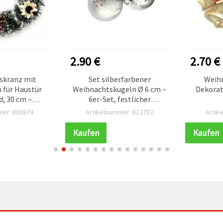
2.90 €
2.70 €
skranz mit
Set silberfarbener
Weih
für Haustür
Weihnachtskugeln Ø 6 cm –
Dekorat
, 30 cm –
6er-Set, festlicher
 Tannenkranz
Baumschmuck zum
mer: 803874
Artikelnummer: 813782
Artik
bestäubten
Aufhängen
, roten Beeren
Kaufen
Kaufen
blumen –
ün/Weiß
htsdeko