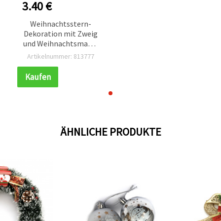
3.40 €
Weihnachtsstern-
Dekoration mit Zweig
und Weihnachtsmann,
20 x 20 cm
Artikelnummer: 813777
Kaufen
ÄHNLICHE PRODUKTE