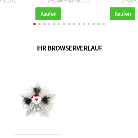
: 813742
Artikelnummer: 803751
Artikel
Weihnachten“-Schriftzug
Kaufen
Kaufen
IHR BROWSERVERLAUF