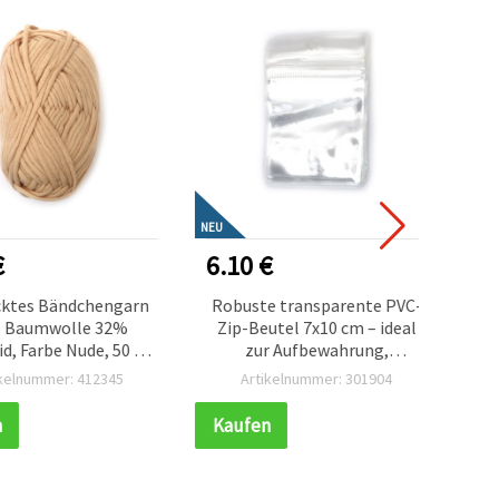
NEU
NEU
6.10 €
2.20
es Bändchengarn
Robuste transparente PVC-
Crackl
umwolle 32%
Zip-Beutel 7x10 cm – ideal
Transp
arbe Nude, 50 g –
zur Aufbewahrung,
Loch 1 
en & für diverse
Sortierung & Präsentation
– Id
nummer: 412345
Artikelnummer: 301904
Ar
tel- und
von Bastelzubehör, Set mit
Sch
eitsprojekte
100 Stück
kreat
Kaufen
Kauf