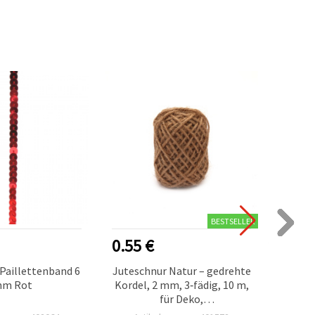
BESTSELLER
0.55 €
0.50
Paillettenband 6
Juteschnur Natur – gedrehte
Dekor
m Rot
Kordel, 2 mm, 3‑fädig, 10 m,
Grün, 
für Deko,
für
Geschenkverpackung,