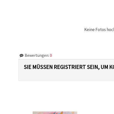
können Sie
jederzeit
ändern
oder
widerrufen.
Impressum
Datenschutzerklärung
Keine Fotos hoc
Cookie-
Richtlinie
Alle
akzeptieren
Bewertungen:
0
Cookie-
SIE MÜSSEN REGISTRIERT SEIN, UM
Einstellungen