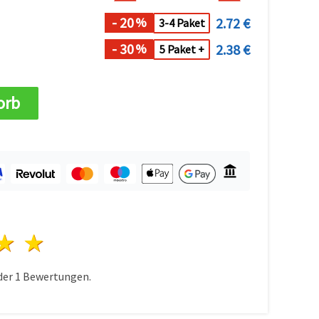
- 20
2.72 €
%
3-4 Paket
- 30
2.38 €
%
5 Paket +
orb
n
terne
3 Sterne
4 Sterne
5 Sterne
der
1
Bewertungen.