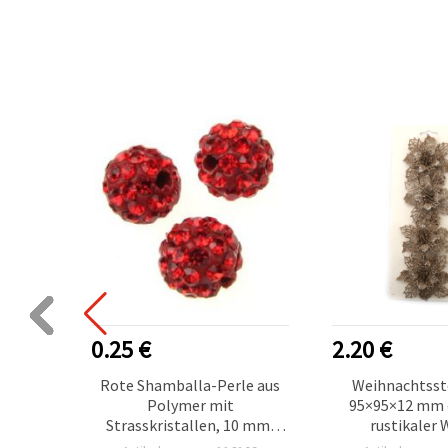
0.25 €
2.20 €
ln,
Rote Shamballa-Perle aus
Weihnachtsst
en 8 mm
Polymer mit
95×95×12 mm –
(3 m),
Strasskristallen, 10 mm,
rustikaler 
(2 m)
Loch 1,5 mm
Baumsch