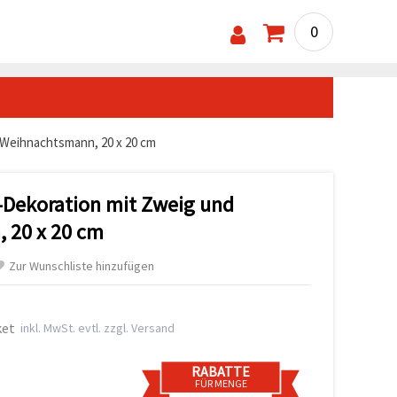
0
Weihnachtsmann, 20 x 20 cm
-Dekoration mit Zweig und
 20 x 20 cm
Zur Wunschliste hinzufügen
ket
inkl. MwSt. evtl. zzgl. Versand
RABATTE
FÜR MENGE