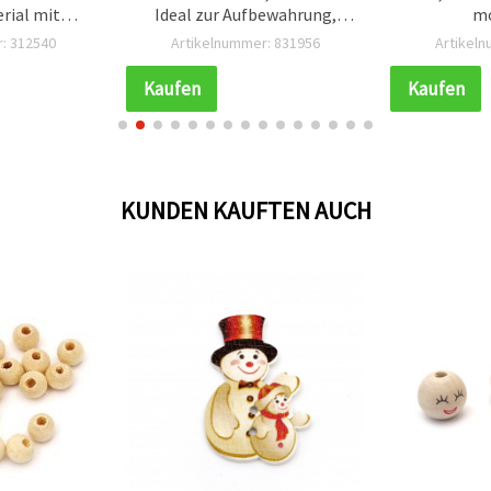
rial mit
Ideal zur Aufbewahrung,
mo
 Satinband,
Schreibtisch-Organisation &
Geschen
: 312540
Artikelnummer: 831956
Artikel
asteln,
Bastelzubehör
stilvoll
kung, Deko
Kaufen
Kaufen
rpackungen
KUNDEN KAUFTEN AUCH