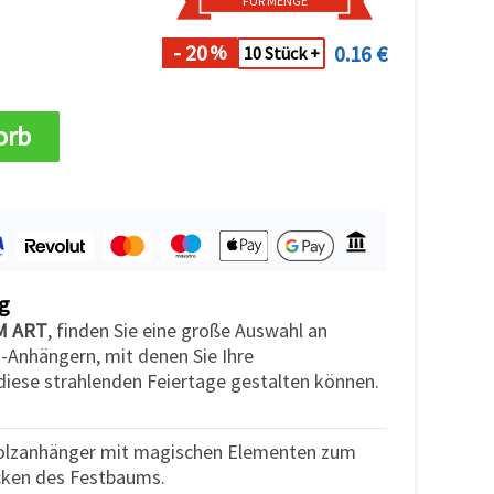
FÜR MENGE
- 20
0.16 €
%
10 Stück +
orb
g
EM ART
, finden Sie eine große Auswahl an
-Anhängern, mit denen Sie Ihre
iese strahlenden Feiertage gestalten können.
Holzanhänger mit magischen Elementen zum
ken des Festbaums.