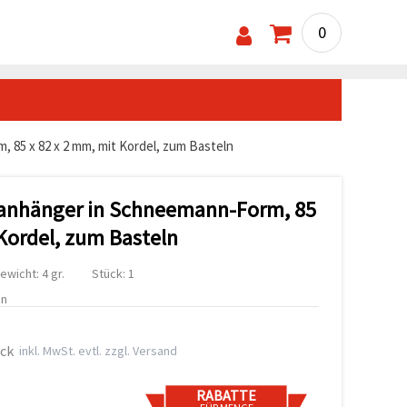
0
85 x 82 x 2 mm, mit Kordel, zum Basteln
anhänger in Schneemann-Form, 85
 Kordel, zum Basteln
ewicht: 4 gr.
Stück: 1
en
ück
inkl. MwSt. evtl. zzgl. Versand
RABATTE