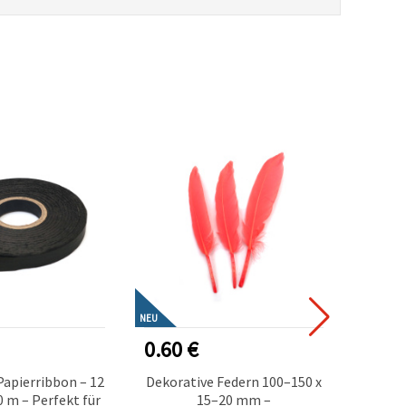
NEU
NEU
0.60 €
3.40
apierribbon – 12
Dekorative Federn 100–150 x
Cellop
 m – Perfekt für
15–20 mm –
Trans