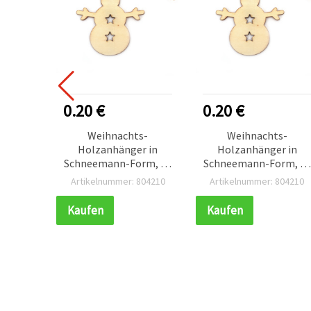
0.20 €
0.20 €
Weihnachts-
Weihnachts-
Holzanhänger in
Holzanhänger in
Schneemann-Form, 85
Schneemann-Form, 85
x 82 x 2 mm, mit
x 82 x 2 mm, mit
Artikelnummer: 804210
Artikelnummer: 804210
Kordel, zum Basteln
Kordel, zum Basteln
Kaufen
Kaufen