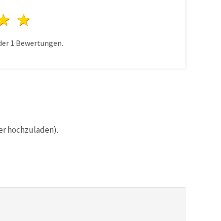
n
terne
3 Sterne
4 Sterne
5 Sterne
der
1
Bewertungen.
er hochzuladen).