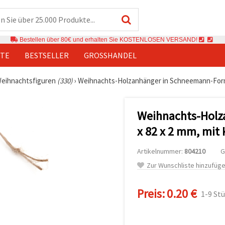
Bestellen über 80€ und erhalten Sie KOSTENLOSEN VERSAND!
TE
BESTSELLER
GROSSHANDEL
eihnachtsfiguren
(330)
›
Weihnachts-Holzanhänger in Schneemann-Form, 
Weihnachts-Holz
x 82 x 2 mm, mit
Artikelnummer:
804210
G
Zur Wunschliste hinzufüg
Preis:
0.20 €
1-9 St