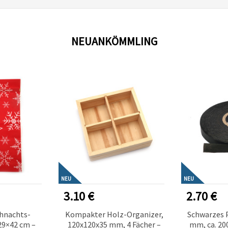
NEUANKÖMMLING
NEU
NEU
3.10 €
2.70 €
hnachts-
Kompakter Holz-Organizer,
Schwarzes P
29×42 cm –
120x120x35 mm, 4 Fächer –
mm, ca. 200