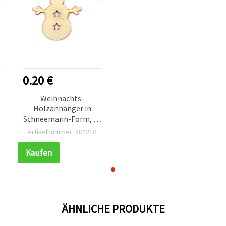
0.20 €
Weihnachts-
Holzanhänger in
Schneemann-Form, 85
x 82 x 2 mm, mit
Artikelnummer: 804210
Kordel, zum Basteln
Kaufen
ÄHNLICHE PRODUKTE