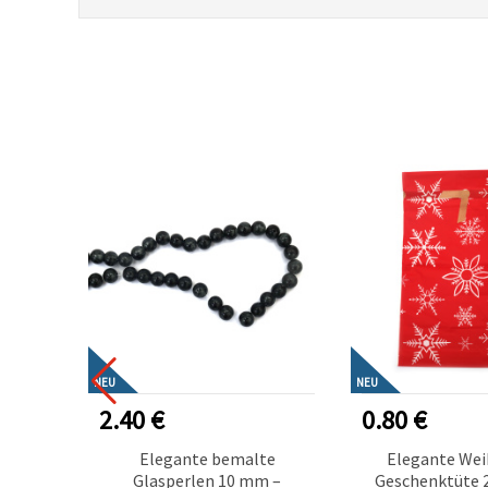
NEU
NEU
2.40 €
0.80 €
 120–
Elegante bemalte
Elegante Wei
 –
Glasperlen 10 mm –
Geschenktüte 