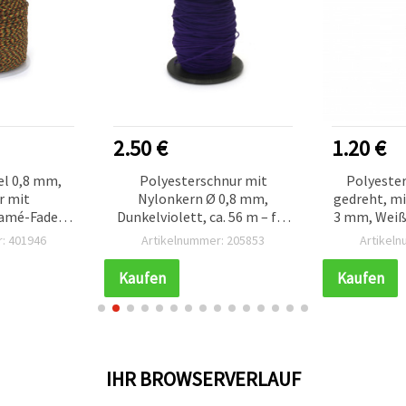
2.50 €
1.20 €
el 0,8 mm,
Polyesterschnur mit
Polyester
r mit
Nylonkern Ø 0,8 mm,
gedreht, mi
amé-Faden,
Dunkelviolett, ca. 56 m – für
3 mm, Weiß 
ert) – für
Makramee, Schmuck &
: 401946
Artikelnummer: 205853
Artikel
kramee &
Basteln
ck
Kaufen
Kaufen
IHR BROWSERVERLAUF