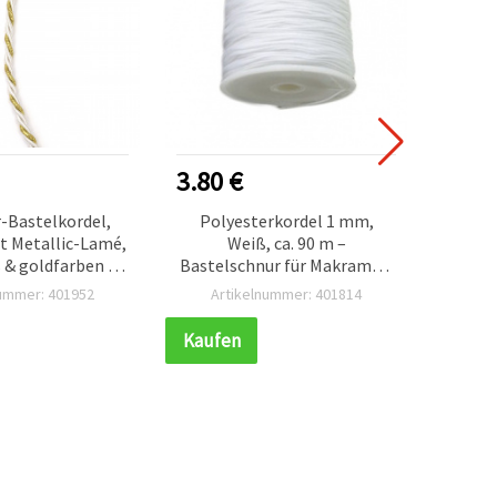
3.80 €
2.50
-Bastelkordel,
Polyesterkordel 1 mm,
Weiße
t Metallic-Lamé,
Weiß, ca. 90 m –
Innenk
& goldfarben - 5
Bastelschnur für Makramee,
m
Schmuck & DIY
Sc
nummer: 401952
Artikelnummer: 401814
Ar
Kaufen
Kauf