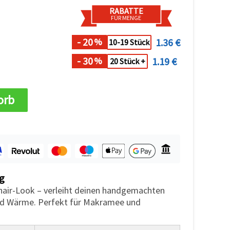
RABATTE
FÜR MENGE
- 20
1.36 €
%
10-19 Stück
- 30
1.19 €
%
20 Stück +
orb
g
hair-Look – verleiht deinen handgemachten
d Wärme. Perfekt für Makramee und