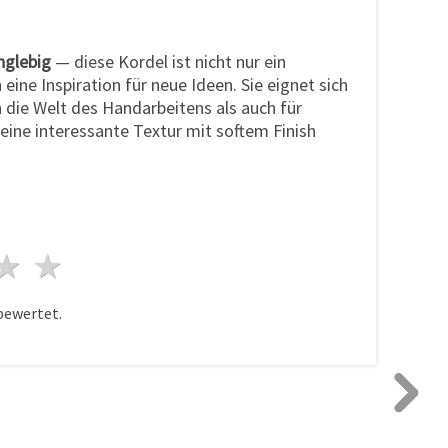
nglebig
— diese Kordel ist nicht nur ein
eine Inspiration für neue Ideen. Sie eignet sich
n die Welt des Handarbeitens als auch für
 eine interessante Textur mit softem Finish
n
terne
3 Sterne
4 Sterne
5 Sterne
bewertet.