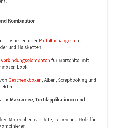
ent.
und Kombination
:
it Glasperlen oder
Metallanhängern
für
er und Halsketten
t
Verbindungselementen
für Martenitsi mit
minösen Look
 von
Geschenkboxen
, Alben, Scrapbooking und
jekten
s für
Makramee, Textilapplikationen und
chen Materialien wie Jute, Leinen und Holz für
 kombinieren