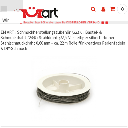
0
Wir
Bestellen über 80€ und erhalten Sie KOSTENLOSEN VERSAND!
verwenden
EM ART
›
Schmuckherstellungszubehör
(3217)
›
Bastel- &
Cookies
Schmuckdraht
(268)
›
Stahldraht
(38)
›
Vielseitiger silberfarbener
🍪 Wir
Stahlschmuckdraht 0,60 mm – ca. 22 m Rolle für kreatives Perlenfädeln
verwenden
& DIY-Schmuck
Cookies
und
ähnliche
Technologien,
um das
ordnungsgemäße
Funktionieren
der Website
sicherzustellen,
Ihr
Nutzungserlebnis
zu
verbessern
und, mit
Ihrer
Einwilligung,
den
Datenverkehr