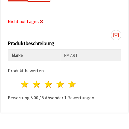
können Sie
jederzeit
ändern
oder
widerrufen.
Nicht auf Lager:
Impressum
Datenschutzerklärung
Cookie-
Richtlinie
Produktbeschreibung
Alle
Marke
EM ART
akzeptieren
Produkt bewerten:
Cookie-
Einstellungen
1 Stern
2 Sterne
3 Sterne
4 Sterne
5 Sterne
Bewertung
5.00
/
5
Absender
1
Bewertungen.