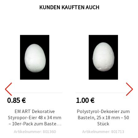
KUNDEN KAUFTEN AUCH
0.85 €
1.00 €
EM ART Dekorative
Polystyrol-Dekoeier zum
Styropor-Eier 48 x 34 mm
Basteln, 25 x 18 mm – 50
– 10er-Pack zum Basteln
Stück
& Dekorieren
Artikelnummer: 801360
Artikelnummer: 801713