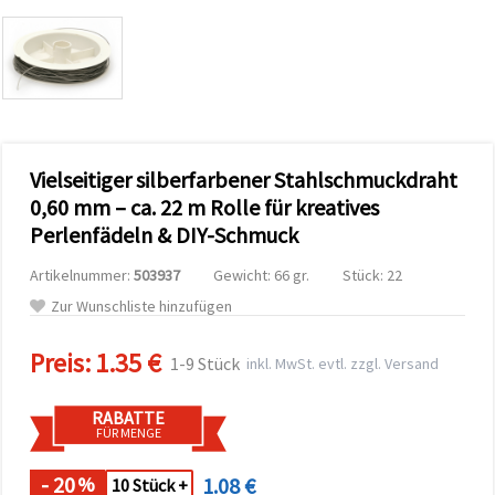
zu
analysieren
sowie
relevantere
Inhalte und
Werbung
anzuzeigen,
auch mit
Unterstützung
Vielseitiger silberfarbener Stahlschmuckdraht
unserer
Partner für
0,60 mm – ca. 22 m Rolle für kreatives
Analyse
und
Perlenfädeln & DIY-Schmuck
Marketing.
Sie können
Artikelnummer:
503937
Gewicht: 66 gr.
Stück: 22
alle
Zur Wunschliste hinzufügen
Cookies
akzeptieren,
ablehnen
Preis:
1.35 €
oder Ihre
1-9 Stück
inkl. MwSt. evtl. zzgl. Versand
Auswahl in
den
Einstellungen
RABATTE
individuell
FÜR MENGE
festlegen.
Ihre
- 20
1.08 €
%
10 Stück +
Einwilligung