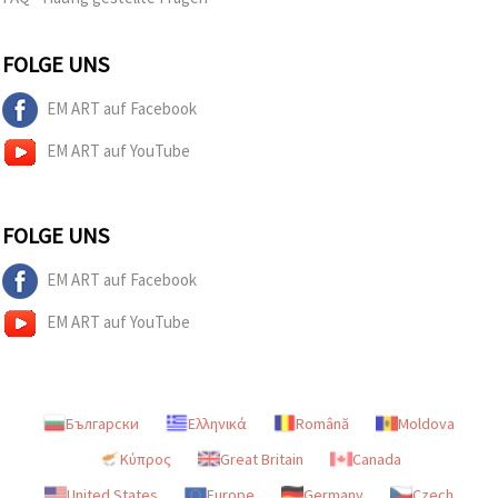
FOLGE UNS
EM ART auf Facebook
EM ART auf YouTube
FOLGE UNS
EM ART auf Facebook
EM ART auf YouTube
Български
Ελληνικά
Română
Moldova
Κύπρος
Great Britain
Canada
United States
Europe
Germany
Czech