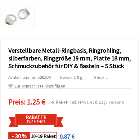
zu
analysieren
sowie
relevantere
Inhalte und
Werbung
anzuzeigen,
auch mit
Unterstützung
Verstellbare Metall-Ringbasis, Ringrohling,
unserer
Partner für
silberfarben, Ringgröße 19 mm, Platte 18 mm,
Analyse
und
Schmuckzubehör für DIY & Basteln – 5 Stück
Marketing.
Sie können
Artikelnummer:
526104
Gewicht: 8 gr.
Stück: 5
alle
Zur Wunschliste hinzufügen
Cookies
akzeptieren,
ablehnen
Preis:
1.25 €
oder Ihre
1-9 Paket
inkl. MwSt. evtl. zzgl. Versand
Auswahl in
den
Einstellungen
RABATTE
individuell
FÜR MENGE
festlegen.
Ihre
- 30
0.87 €
%
10-19 Paket
Einwilligung