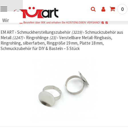
0
Wir
Bestellen über 80€ und erhalten Sie KOSTENLOSEN VERSAND!
verwenden
EM ART
›
Schmuckherstellungszubehör
(3219)
›
Schmuckzubehör aus
Cookies
Metall
(1247)
›
Ringrohlinge
(23)
›
Verstellbare Metall-Ringbasis,
🍪 Wir
Ringrohling, silberfarben, Ringgröße 19 mm, Platte 18 mm,
verwenden
Schmuckzubehör für DIY & Basteln – 5 Stück
Cookies
und
ähnliche
Technologien,
um das
ordnungsgemäße
Funktionieren
der Website
sicherzustellen,
Ihr
Nutzungserlebnis
zu
verbessern
und, mit
Ihrer
Einwilligung,
den
Datenverkehr