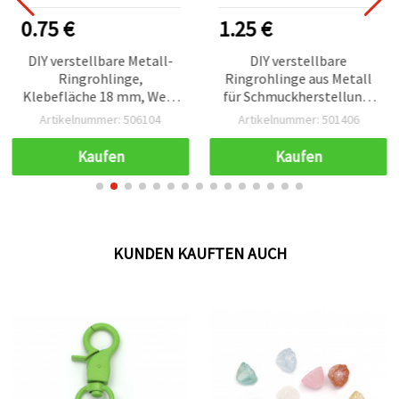
0.75 €
1.25 €
DIY verstellbare Metall-
DIY verstellbare
Ringrohlinge,
Ringrohlinge aus Metall
Klebefläche 18 mm, Weiß
für Schmuckherstellung,
- 10 Stück
silberfarben, 18 mm, mit
Artikelnummer: 506104
Artikelnummer: 501406
1 Kamm (3 Löcher) – 10
Stück
Kaufen
Kaufen
KUNDEN KAUFTEN AUCH