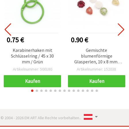
0.75 €
0.90 €
Karabinerhaken mit
Gemischte
Schlüsselring / 45 x 30
blumenförmige
mm / Grün
Glasperlen, 10 x 8 mm,
Bohrung 1 mm - 10 Stück
Artikelnummer: 500180
Artikelnummer: 152038
Kaufen
Kaufen
© 2004 - 2026 EM ART Alle Rechte vorbehalten..