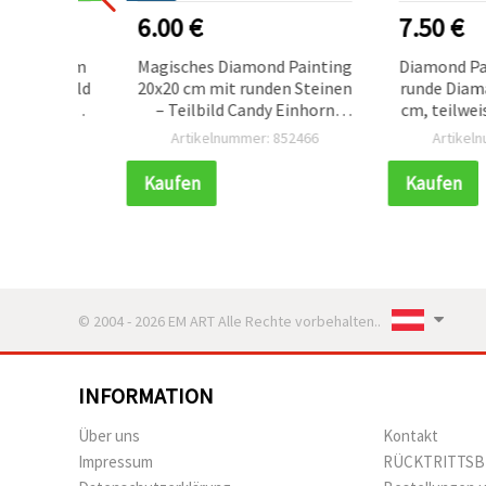
6.00 €
7.50 €
x20 cm
Magisches Diamond Painting
Diamond Paintin
Teilbild
20x20 cm mit runden Steinen
runde Diamantste
elndes
– Teilbild Candy Einhorn
cm, teilweise bel
 mit
Motiv mit elegantem
Drill) – 3D-Blu
467
Artikelnummer: 852466
Artikelnummer
LT-034
Rahmen LT-025
DIY-Geschenk fü
Erwachs
Kaufen
Kaufen
© 2004 - 2026 EM ART Alle Rechte vorbehalten..
INFORMATION
Über uns
Kontakt
Impressum
RÜCKTRITTS