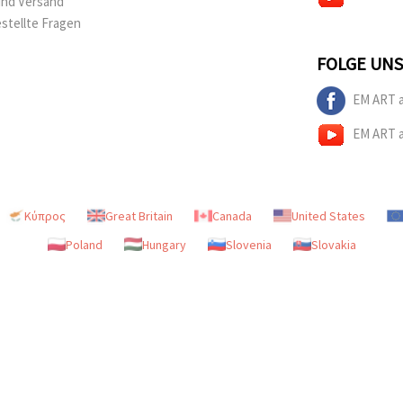
und Versand
estellte Fragen
FOLGE UNS
EM ART 
EM ART 
Κύπρος
Great Britain
Canada
United States
Poland
Hungary
Slovenia
Slovakia