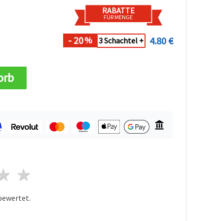
RABATTE
FÜR MENGE
- 20
4.80 €
%
3 Schachtel +
orb
n
terne
3 Sterne
4 Sterne
5 Sterne
bewertet.