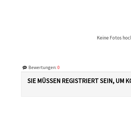
können Sie
jederzeit
ändern
oder
widerrufen.
Impressum
Datenschutzerklärung
Cookie-
Keine Fotos hoc
Richtlinie
Alle
akzeptieren
Bewertungen:
0
Cookie-
Einstellungen
SIE MÜSSEN REGISTRIERT SEIN, UM