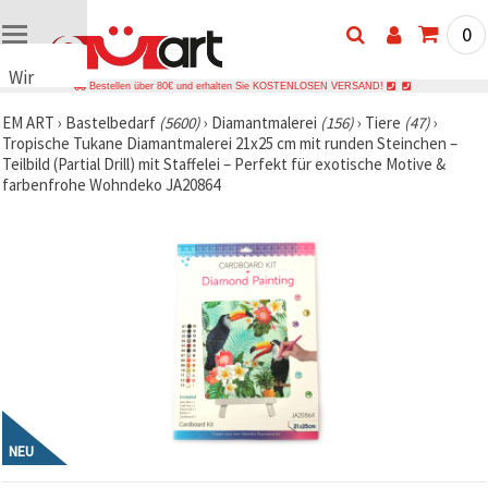
0
Wir
Bestellen über 80€ und erhalten Sie KOSTENLOSEN VERSAND!
verwenden
EM ART
›
Bastelbedarf
(5600)
›
Diamantmalerei
(156)
›
Tiere
(47)
›
Cookies
Tropische Tukane Diamantmalerei 21x25 cm mit runden Steinchen –
🍪 Wir
Teilbild (Partial Drill) mit Staffelei – Perfekt für exotische Motive &
verwenden
farbenfrohe Wohndeko JA20864
Cookies
und
ähnliche
Technologien,
um das
ordnungsgemäße
Funktionieren
der Website
sicherzustellen,
Ihr
Nutzungserlebnis
zu
verbessern
und, mit
Ihrer
NEU
Einwilligung,
den
Datenverkehr