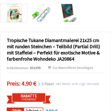
zu
analysieren
sowie
relevantere
Inhalte und
Werbung
anzuzeigen,
auch mit
Unterstützung
Tropische Tukane Diamantmalerei 21x25 cm
unserer
Partner für
mit runden Steinchen – Teilbild (Partial Drill)
Analyse
und
mit Staffelei – Perfekt für exotische Motive &
Marketing.
farbenfrohe Wohndeko JA20864
Sie können
alle
Zur Wunschliste hinzufügen
Artikelnummer:
852399
Cookies
akzeptieren,
ablehnen
oder Ihre
Preis:
4.90 €
1-2 Paket
inkl. MwSt. evtl. zzgl. Versand
Auswahl in
den
Einstellungen
RABATTE
individuell
FÜR MENGE
festlegen.
Ihre
Einwilligung
- 20
%