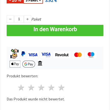
3.92 €
3 Paket +
können Sie
jederzeit
ändern
oder
widerrufen.
Paket
Impressum
Datenschutzerklärung
In den Warenkorb
Cookie-
Richtlinie
Alle
akzeptieren
Cookie-
Einstellungen
Produkt bewerten:
1 Stern
2 Sterne
3 Sterne
4 Sterne
5 Sterne
Das Produkt wurde nicht bewertet.