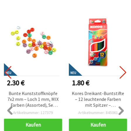
NEU
NEU
2.30 €
1.80 €
Bunte Kunststoffknöpfe
Kores Dreikant-Buntstifte
7x2 mm – Loch 1 mm, MIX
– 12 leuchtende Farben
Farben (Assorted), Set
mit Spitzer –
mit 60 Stück für Nähen,
ergonomisches Design für
Artikelnummer: 127379
Artikelnummer: 845061
Scrapbooking & kreative
komfortablen Griff &
DIY-Bastelprojekte
gleichmäßiges Ausmalen,
Kaufen
Kaufen
ideal für Schule, Basteln &