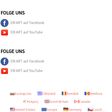
FOLGE UNS
EM ART auf Facebook
EM ART auf YouTube
FOLGE UNS
EM ART auf Facebook
EM ART auf YouTube
Български
Ελληνικά
Română
Moldova
Κύπρος
Great Britain
Canada
United States
Europe
Germany
Czech