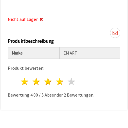
können Sie
jederzeit
ändern
oder
Nicht auf Lager:
widerrufen.
Impressum
Datenschutzerklärung
Cookie-
Richtlinie
Produktbeschreibung
Marke
EM ART
Alle
akzeptieren
Produkt bewerten:
Cookie-
Einstellungen
1 Stern
2 Sterne
3 Sterne
4 Sterne
5 Sterne
Bewertung
4.00
/
5
Absender
2
Bewertungen.