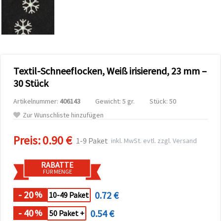
zu
analysieren
sowie
relevantere
Inhalte und
Werbung
anzuzeigen,
auch mit
Textil-Schneeflocken, Weiß irisierend, 23 mm –
Unterstützung
unserer
30 Stück
Partner für
Analyse
Artikelnummer:
406143
Gewicht: 5 gr.
Stück: 50
und
Marketing.
Zur Wunschliste hinzufügen
Sie können
alle
Preis:
0.90 €
Cookies
1-9 Paket
inkl. MwSt. evtl. zzgl. Versand
akzeptieren,
ablehnen
oder Ihre
RABATTE
Auswahl in
FÜR MENGE
den
Einstellungen
individuell
- 20
0.72 €
%
10-49 Paket
festlegen.
Ihre
- 40
0.54 €
%
50 Paket +
Einwilligung