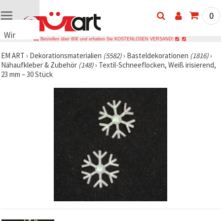
0
Wir
Bestellen über 80€ und erhalten Sie KOSTENLOSEN VERSAND!
verwenden
EM ART
›
Dekorationsmaterialien
(5582)
›
Basteldekorationen
(1816)
›
Cookies
Nähaufkleber & Zubehör
(148)
›
Textil-Schneeflocken, Weiß irisierend,
🍪 Wir
23 mm – 30 Stück
verwenden
Cookies
und
ähnliche
Technologien,
um das
ordnungsgemäße
Funktionieren
der Website
sicherzustellen,
Ihr
Nutzungserlebnis
zu
verbessern
und, mit
Ihrer
Einwilligung,
den
Datenverkehr