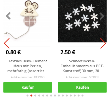
0.80 €
2.50 €
Textiles Deko-Element
Schneeflocken-
Maus mit Perlen,
Embellishments aus PET-
mehrfarbig (assortiert),
Kunststoff, 30 mm, 20 g
50 x 34 mm – 2 Stück
(ca. 1.000 Stk.)
Artikelnummer: 812969
Artikelnummer: 603091
Kaufen
Kaufen