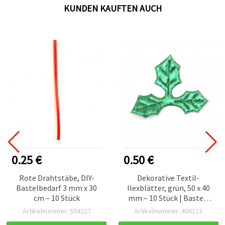
KUNDEN KAUFTEN AUCH
0.25 €
0.50 €
Rote Drahtstäbe, DIY-
Dekorative Textil-
Bastelbedarf 3 mm x 30
Ilexblätter, grün, 50 x 40
cm – 10 Stück
mm – 10 Stück | Bastel-
Deko
Artikelnummer: 504227
Artikelnummer: 406113