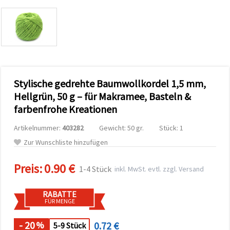
zu
analysieren
sowie
relevantere
Inhalte und
Werbung
anzuzeigen,
auch mit
Unterstützung
Stylische gedrehte Baumwollkordel 1,5 mm,
unserer
Partner für
Hellgrün, 50 g – für Makramee, Basteln &
Analyse
und
farbenfrohe Kreationen
Marketing.
Sie können
Artikelnummer:
403282
Gewicht: 50 gr.
Stück: 1
alle
Zur Wunschliste hinzufügen
Cookies
akzeptieren,
ablehnen
Preis:
0.90 €
oder Ihre
1-4 Stück
inkl. MwSt. evtl. zzgl. Versand
Auswahl in
den
Einstellungen
RABATTE
individuell
FÜR MENGE
festlegen.
Ihre
- 20
0.72 €
%
5-9 Stück
Einwilligung