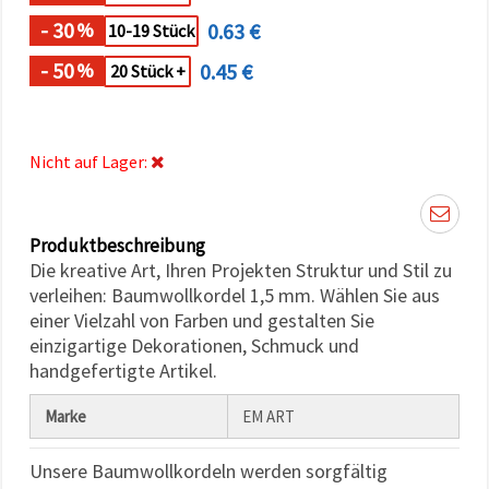
können Sie
jederzeit
- 30
0.63 €
%
10-19 Stück
ändern
oder
- 50
0.45 €
%
20 Stück +
widerrufen.
Impressum
Datenschutzerklärung
Cookie-
Richtlinie
Nicht auf Lager:
Alle
akzeptieren
Produktbeschreibung
Die kreative Art, Ihren Projekten Struktur und Stil zu
Cookie-
Einstellungen
verleihen: Baumwollkordel 1,5 mm. Wählen Sie aus
einer Vielzahl von Farben und gestalten Sie
einzigartige Dekorationen, Schmuck und
handgefertigte Artikel.
Marke
EM ART
Unsere Baumwollkordeln werden sorgfältig