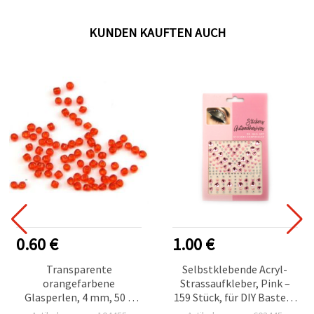
KUNDEN KAUFTEN AUCH
0.60 €
1.00 €
Transparente
Selbstklebende Acryl-
orangefarbene
Strassaufkleber, Pink –
Glasperlen, 4 mm, 50 g
159 Stück, für DIY Basteln
Großpackung für
& Scrapbooking