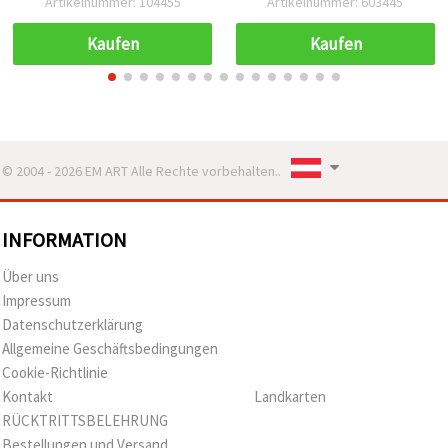
Artikelnummer: 104455
Artikelnummer: 603445
Schmuckherstellung,
Perlenfädeln & DIY-
Kaufen
Kaufen
Basteln
© 2004 - 2026 EM ART Alle Rechte vorbehalten..
INFORMATION
Über uns
Impressum
Datenschutzerklärung
Allgemeine Geschäftsbedingungen
Cookie-Richtlinie
Kontakt
Landkarten
RÜCKTRITTSBELEHRUNG
Bestellungen und Versand