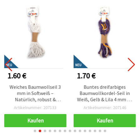
NEU
NEU
1.60 €
1.70 €
Weiches Baumwollseil 3
Buntes dreifarbiges
mm in Softweiß –
Baumwollkordel-Seil in
Natürlich, robust &
Weiß, Gelb & Lila 4 mm ca.
dekorative Bastelschnur,
5 m – ideal für Makramee,
Artikelnummer: 207133
Artikelnummer: 207146
ca. 10 m Rolle
Knüpfen & kreative DIY
Bastelprojekte
Kaufen
Kaufen