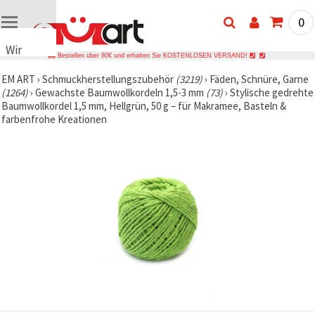
0
Wir
Bestellen über 80€ und erhalten Sie KOSTENLOSEN VERSAND!
verwenden
EM ART
›
Schmuckherstellungszubehör
(3219)
›
Fäden, Schnüre, Garne
Cookies
(1264)
›
Gewachste Baumwollkordeln 1,5-3 mm
(73)
›
Stylische gedrehte
🍪 Wir
Baumwollkordel 1,5 mm, Hellgrün, 50 g – für Makramee, Basteln &
verwenden
farbenfrohe Kreationen
Cookies
und
ähnliche
Technologien,
um das
ordnungsgemäße
Funktionieren
der Website
sicherzustellen,
Ihr
Nutzungserlebnis
zu
verbessern
und, mit
Ihrer
Einwilligung,
den
Datenverkehr