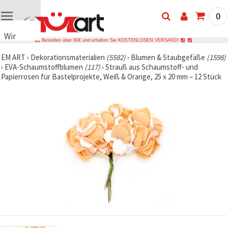
0
Wir
Bestellen über 80€ und erhalten Sie KOSTENLOSEN VERSAND!
verwenden
EM ART
›
Dekorationsmaterialien
(5582)
›
Blumen & Staubgefäße
(1598)
Cookies
›
EVA-Schaumstoffblumen
(117)
›
Strauß aus Schaumstoff‑ und
🍪 Wir
Papierrosen für Bastelprojekte, Weiß & Orange, 25 x 20 mm – 12 Stück
verwenden
Cookies
und
ähnliche
Technologien,
um das
ordnungsgemäße
Funktionieren
der Website
sicherzustellen,
Ihr
Nutzungserlebnis
zu
verbessern
und, mit
Ihrer
Einwilligung,
den
Datenverkehr