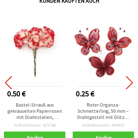
KUNDEN KAUFTEN AUCH
0.50 €
0.25 €
Bastel-Strauß aus
Roter Organza-
gekräuselten Papierrosen
Schmetterling, 50 mm –
mit Drahtstielen,
Drahtgestell mit Glitzer,
weiß/rot, 25×70 mm – 6
silberfarbene
Artikelnummer: 415748
Artikelnummer: 404410
Stück
Wirbelakzente,
Strasssteine &
Kaufen
Kaufen