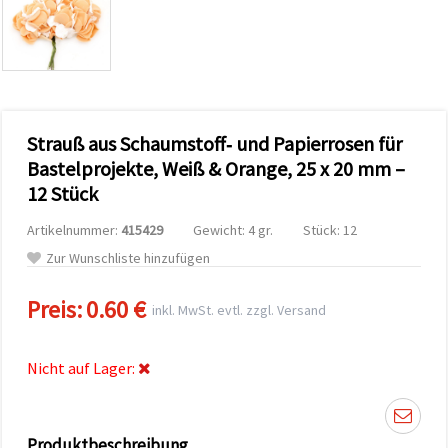
zu
analysieren
sowie
relevantere
Inhalte und
Werbung
anzuzeigen,
auch mit
Strauß aus Schaumstoff‑ und Papierrosen für
Unterstützung
unserer
Bastelprojekte, Weiß & Orange, 25 x 20 mm –
Partner für
12 Stück
Analyse
und
Marketing.
Artikelnummer:
415429
Gewicht: 4 gr.
Stück: 12
Sie können
Zur Wunschliste hinzufügen
alle
Cookies
akzeptieren,
Preis:
0.60 €
inkl. MwSt. evtl. zzgl. Versand
ablehnen
oder Ihre
Auswahl in
den
Nicht auf Lager:
Einstellungen
individuell
festlegen.
Ihre
Einwilligung
Produktbeschreibung