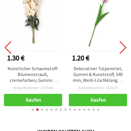
1.30 €
1.20 €
Künstlicher Schaumstoff-
Dekorativer Tulpenstiel,
Blumenstrauß,
Gummi & Kunststoff, 340
cremefarben, Gummi &
mm, Weiß‑Lila Mélange –
Draht, 20x30x190 mm – 10
Bastel- & Floristikdeko
Artikelnummer: 415558
Artikelnummer: 416575
Stück | Bastel- &
Floristikbedarf
Kaufen
Kaufen