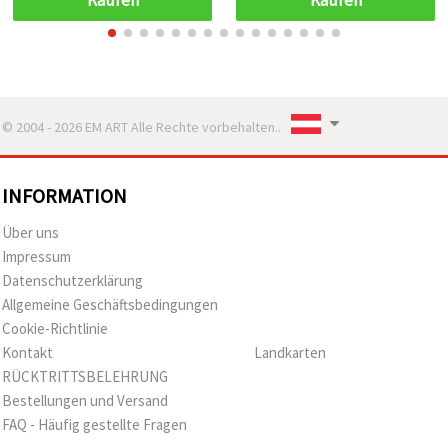
perlenbesetzte Fühler –
Bastelverzierung für DIY-
Projekte, Floristik, Wohn-
& Eventdeko
© 2004 - 2026 EM ART Alle Rechte vorbehalten..
INFORMATION
Über uns
Impressum
Datenschutzerklärung
Allgemeine Geschäftsbedingungen
Cookie-Richtlinie
Kontakt
Landkarten
RÜCKTRITTSBELEHRUNG
Bestellungen und Versand
FAQ - Häufig gestellte Fragen