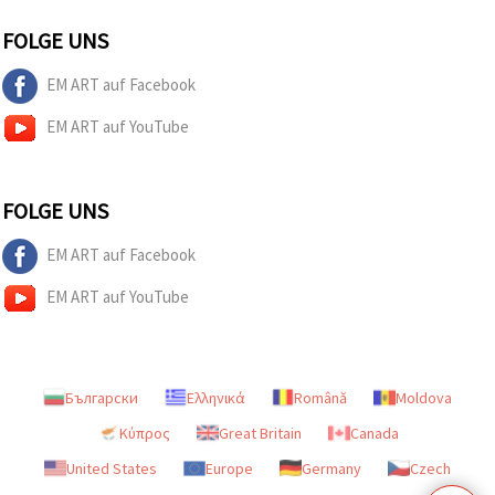
FOLGE UNS
EM ART auf Facebook
EM ART auf YouTube
FOLGE UNS
EM ART auf Facebook
EM ART auf YouTube
Български
Ελληνικά
Română
Moldova
Κύπρος
Great Britain
Canada
United States
Europe
Germany
Czech