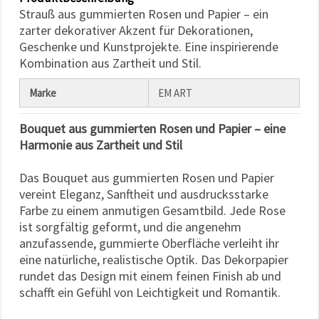
können Sie
Strauß aus gummierten Rosen und Papier – ein
jederzeit
ändern
zarter dekorativer Akzent für Dekorationen,
oder
Geschenke und Kunstprojekte. Eine inspirierende
widerrufen.
Kombination aus Zartheit und Stil.
Impressum
Datenschutzerklärung
Cookie-
Marke
EM ART
Richtlinie
Bouquet aus gummierten Rosen und Papier – eine
Alle
Harmonie aus Zartheit und Stil
akzeptieren
Das Bouquet aus gummierten Rosen und Papier
Cookie-
Einstellungen
vereint Eleganz, Sanftheit und ausdrucksstarke
Farbe zu einem anmutigen Gesamtbild. Jede Rose
ist sorgfältig geformt, und die angenehm
anzufassende, gummierte Oberfläche verleiht ihr
eine natürliche, realistische Optik. Das Dekorpapier
rundet das Design mit einem feinen Finish ab und
schafft ein Gefühl von Leichtigkeit und Romantik.